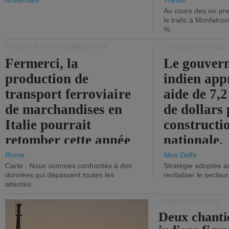
les ports.
diminue.
Rotterdam
Trieste
Au cours des six pr
le trafic à Monfalco
%.
TRANSPORT PAR CHEMIN DE FER
CHANTIERS NAVALS
Fermerci, la
Le gouver
production de
indien app
transport ferroviaire
aide de 7,2
de marchandises en
de dollars 
Italie pourrait
constructi
retomber cette année
nationale.
aux niveaux de 2015.
Rome
New Delhi
Carte : Nous sommes confrontés à des
Stratégie adoptée a
données qui dépassent toutes les
revitaliser le secteur
attentes.
CHANTIERS NAVALS
Deux chanti