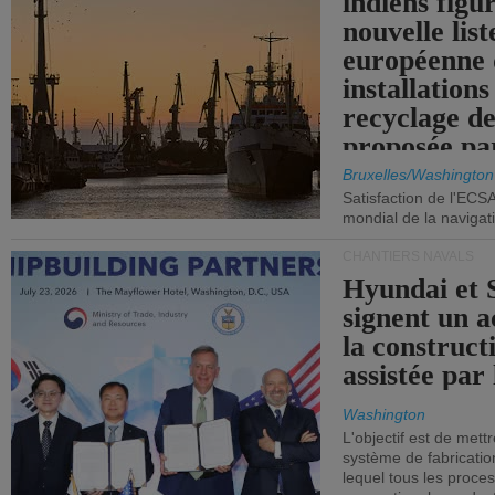
indiens figu
nouvelle list
européenne 
installations
recyclage de
proposée pa
Commission
Bruxelles/Washington
Satisfaction de l'ECS
mondial de la navigat
CHANTIERS NAVALS
Hyundai et 
signent un 
la construct
assistée par 
Washington
L'objectif est de mett
système de fabricati
lequel tous les proces