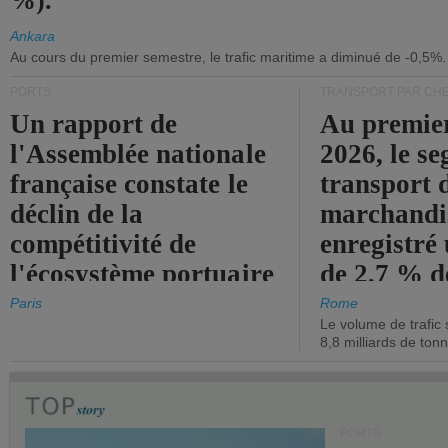
%).
Ankara
Au cours du premier semestre, le trafic maritime a diminué de -0,5%.
PORTS
TRANSPORT PAR CHE
Un rapport de
Au premie
l'Assemblée nationale
2026, le s
française constate le
transport 
déclin de la
marchandis
compétitivité de
enregistré
l'écosystème portuaire
de 2,7 % d
de l'État.
chiffre d'a
Paris
Rome
Le volume de trafic 
opérationn
8,8 milliards de ton
PORTS