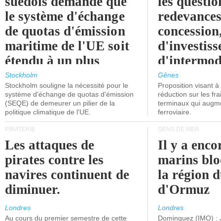
suédois demande que
les questio
le système d'échange
redevances
de quotas d'émission
concession
maritime de l'UE soit
d'investiss
étendu à un plus
d'intermod
grand nombre de
l'attention
Stockholm
Gênes
Stockholm souligne la nécessité pour le
Proposition visant 
navires.
politiciens.
système d'échange de quotas d'émission
réduction sur les fr
(SEQE) de demeurer un pilier de la
terminaux qui augmen
politique climatique de l'UE.
ferroviaire.
PIRATERIE
GENS DE MER
Les attaques de
Il y a enco
pirates contre les
marins blo
navires continuent de
la région d
diminuer.
d'Ormuz
Londres
Londres
Au cours du premier semestre de cette
Dominguez (IMO) : 