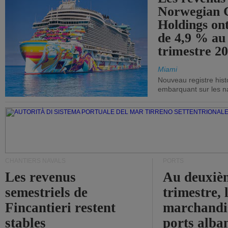
Norwegian C
Holdings on
de 4,9 % au
trimestre 20
Miami
Nouveau registre his
embarquant sur les nav
CHANTIERS NAVALS
PORTS
Les revenus
Au deuxiè
semestriels de
trimestre, 
Fincantieri restent
marchandis
stables
ports alba