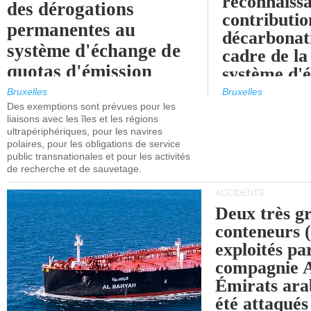
reconnaissa
des dérogations
contributio
permanentes au
décarbonat
système d'échange de
cadre de la
quotas d'émission
système d'
maritimes de l'UE
quotas d'ém
Bruxelles
Bruxelles
l'UE (SEQ
Des exemptions sont prévues pour les
après 2030.
liaisons avec les îles et les régions
ultrapériphériques, pour les navires
polaires, pour les obligations de service
public transnationales et pour les activités
de recherche et de sauvetage.
ACCIDENTS
Deux très g
conteneurs
exploités pa
compagnie
Émirats ara
été attaqués