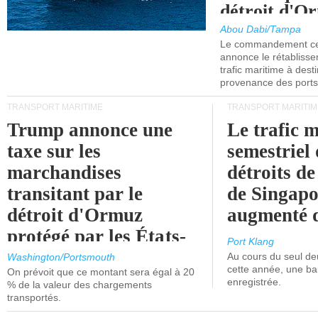
détroit d'O
Abou Dabi/Tampa
Le commandement cen
annonce le rétabliss
trafic maritime à dest
provenance des ports 
TRANSPORT MARITIME
TRANSPORT MARITIM
Trump annonce une
Le trafic 
taxe sur les
semestriel 
marchandises
détroits d
transitant par le
de Singapo
détroit d'Ormuz
augmenté 
protégé par les États-
Port Klang
Unis.
Au cours du seul de
Washington/Portsmouth
cette année, une ba
On prévoit que ce montant sera égal à 20
enregistrée.
% de la valeur des chargements
transportés.