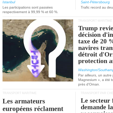
et de Lisbonne.
Istanbul
Saint-Pétersbourg
Les participations sont passées
Trafic record au de
respectivement à 99,99 % et 60 %.
TRANSPORT MARITIME
Trump revie
décision d'
taxe de 20 %
navires tran
détroit d'O
protection 
Washington/Southam
Par ailleurs, un autre p
Magnesium », a été t
près d'Oman.
TRANSPORT MARITIME
TRANSPORT PAR CHE
Le secteur 
Les armateurs
demande l
européens réclament