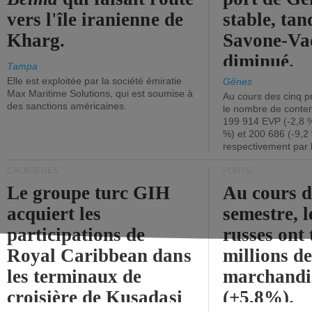
vers l'île iranienne de
stable, tan
Kharg.
Savone-Vad
diminué.
Tampa
Elle est exploitée par la société émiratie
Gênes
Max Maritime Solutions, qui est soumise à
Au cours des cinq p
des sanctions américaines.
le nombre de conten
199 914 EVP (-2,8 %
%) et 200 686 (-9,2 
respectivement par 
CROISIÈRES
PORTS
Le groupe turc GIH
Au cours 
acquiert les
semestre, l
participations de
russes ont 
Royal Caribbean dans
millions d
les terminaux de
marchandi
croisière de Kusadasi
(+5,8%).