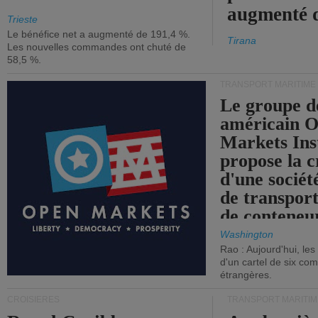
augmenté 
Trieste
Le bénéfice net a augmenté de 191,4 %.
Tirana
Les nouvelles commandes ont chuté de
58,5 %.
TRANSPORT MARITIME
Le groupe d
américain 
Markets Ins
propose la c
d'une sociét
de transpor
de conteneu
Washington
Rao : Aujourd'hui, le
d'un cartel de six co
étrangères.
CROISIÈRES
TRANSPORT MARITIM