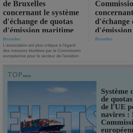
de Bruxelles
Commissi
concernant le système
concernant
d'échange de quotas
d'échange 
d'émission maritime
d'émission
de l'UE.
timide, alo
Bruxelles
Bruxelles
L'association est plus critique à l'égard
mesures pl
des mesures étudiées par la Commission
courageuse
européenne pour le secteur de l'aviation
attendues.
TRANSPORTS
Système 
de quotas
de l'UE p
navires :
Commiss
européen