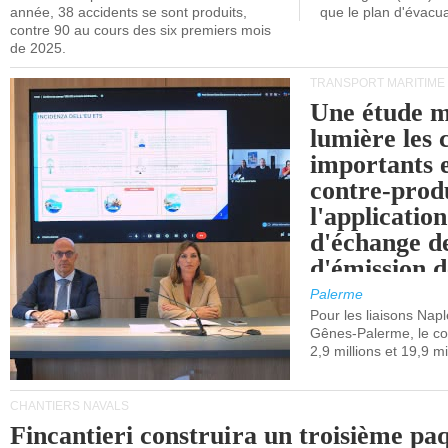
année, 38 accidents se sont produits,
que le plan d'évacua
contre 90 au cours des six premiers mois
de 2025.
TRANSPORT MARITIME
Une étude m
lumière les 
importants e
contre-produ
l'applicatio
d'échange d
d'émission d
(SEQE-UE) a
Palerme
maritimes av
Pour les liaisons Nap
Gênes-Palerme, le coû
occidentale.
2,9 millions et 19,9 mi
CHANTIERS NAVALS
Fincantieri construira un troisième pa