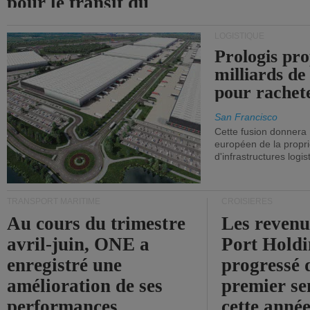
pour le transit du
détroit d'Ormuz.
LOGISTIQUE
Prologis pro
milliards de
pour rachet
San Francisco
Cette fusion donnera
européen de la propri
d'infrastructures logis
TRANSPORT MARITIME
CROISIÈRES
Au cours du trimestre
Les revenu
avril-juin, ONE a
Port Holdi
enregistré une
progressé 
amélioration de ses
premier se
performances
cette année