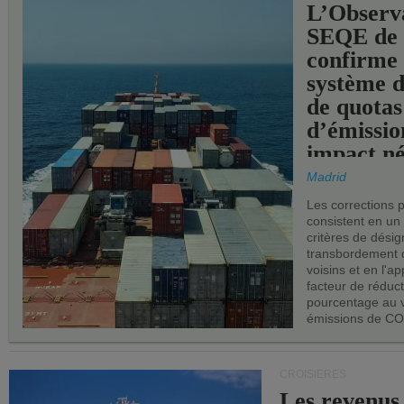
L’Observ
SEQE de 
confirme 
système 
de quotas
d’émissio
impact né
les ports 
Madrid
Les corrections 
consistent en un
critères de désig
transbordement 
voisins et en l'ap
facteur de réduc
pourcentage au 
émissions de CO
CROISIÈRES
Les revenus