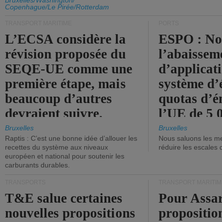
d'émission de l'UE.
Bruxelles/Washington/
Copenhague/Le Pirée/Rotterdam
TRANSPORT MARITIME
PORTS
L’ECSA considère la
ESPO : No
révision proposée du
l’abaissem
SEQE-UE comme une
d’applicat
première étape, mais
système d’
beaucoup d’autres
quotas d’é
devraient suivre.
l’UE de 5 
tonneaux d
Bruxelles
Bruxelles
Raptis : C’est une bonne idée d’allouer les
Nous saluons les me
brute.
recettes du système aux niveaux
réduire les escales 
européen et national pour soutenir les
carburants durables.
TRANSPORTS
TRANSPORT MARITIM
T&E salue certaines
Pour Assar
nouvelles propositions
propositio