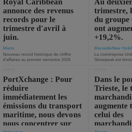
Royal Caribbean
Au deuxiè
annonce des revenus
trimestre, 
records pour le
du group
trimestre d'avril à
ont augme
juin.
+19,2%.
Miami
Marseille/New York/
Nouveau record historique de chiffre
La coentreprise Uni
d'affaires au premier semestre 2026
Stonepeak est term
PORTS
PORTS
PortXchange : Pour
Dans le po
réduire
Trieste, le 
immédiatement les
marchandis
émissions du transport
augmente t
maritime, nous devons
celui des
nous concentrer sur
marchandis