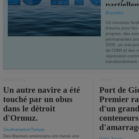
partielle
demandes
Bruxelles
armateur
Un nouveau fonds
d'euros pour les
propres, des ex
permanentes pro
2035, un mécani
de l'OMI et des 
répression contre
transbordement «
ACCIDENTS
PORTS
Un autre navire a été
Port de Gi
touché par un obus
Premier r
dans le détroit
d'un grand
d'Ormuz.
conteneurs
d'amarrage
Southampton/Tampa
Des Marines américains ont mené une
Gioia Tauro