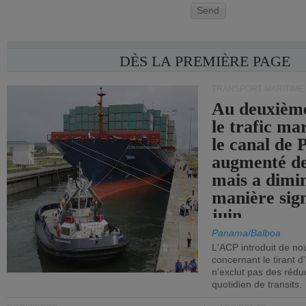
Send
DÈS LA PREMIÈRE PAGE
TRANSPORT MARITIME
Au deuxième
le trafic ma
le canal de
augmenté de
mais a dimi
manière sign
juin.
Panama/Balboa
L'ACP introduit de nou
concernant le tirant d
n'exclut pas des réd
quotidien de transits.