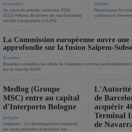
ont diminué.
(+2,9%).
Rotterdam
Madrid
Au cours du premier semestre 2026,
Record pour les ma
212,0 millions de tonnes de marchandises
conteneurs convent
ont été transportées (+0,4%).
CONCURRENCE
La Commission européenne ouvre une 
approfondie sur la fusion Saipem-Subs
Bruxelles
Bruxelles considère les effets de l'opération comme particulièrement
sur le marché SURF.
PLATEFORMES LOGISTIQUES
TRANSPORT INTERM
Medlog (Groupe
L'Autorité
MSC) entre au capital
de Barcelo
d'Interporto Bologne
acquérir 
Terminal 
Bologne
de Navarr
Caliandro : Un développement industriel
qui nous permettra d'atteindre nos