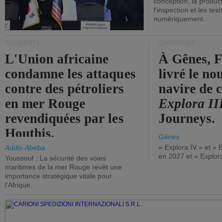
conception, la producti
l'inspection et les tes
numériquement.
ACCIDENTS
CROISIÈRES
L'Union africaine
À Gênes, F
condamne les attaques
livré le n
contre des pétroliers
navire de c
en mer Rouge
Explora II
revendiquées par les
Journeys.
Houthis.
Gênes
« Explora IV » et « 
Addis-Abeba
en 2027 et « Explor
Youssouf : La sécurité des voies
maritimes de la mer Rouge revêt une
importance stratégique vitale pour
l'Afrique.