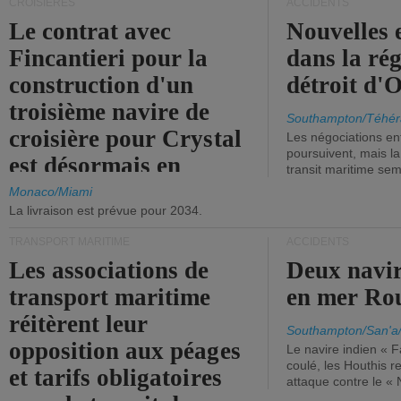
CROISIÈRES
ACCIDENTS
Le contrat avec
Nouvelles 
Fincantieri pour la
dans la ré
construction d'un
détroit d'
troisième navire de
Southampton/Téhér
croisière pour Crystal
Les négociations en
poursuivent, mais l
est désormais en
transit maritime sem
vigueur.
Monaco/Miami
La livraison est prévue pour 2034.
TRANSPORT MARITIME
ACCIDENTS
Les associations de
Deux navir
transport maritime
en mer Ro
réitèrent leur
Southampton/San'a
opposition aux péages
Le navire indien « F
coulé, les Houthis 
et tarifs obligatoires
attaque contre le «