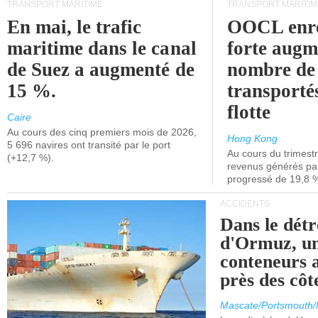
TRANSPORT MARITIME
TRANSPORT MARITIM
En mai, le trafic
OOCL enre
maritime dans le canal
forte augm
de Suez a augmenté de
nombre de
15 %.
transporté
flotte
Caire
Au cours des cinq premiers mois de 2026,
Hong Kong
5 696 navires ont transité par le port
Au cours du trimestre
(+12,7 %).
revenus générés par 
progressé de 19,8 
ACCIDENTS
Dans le détr
d'Ormuz, un
conteneurs a
près des cô
Mascate/Portsmouth