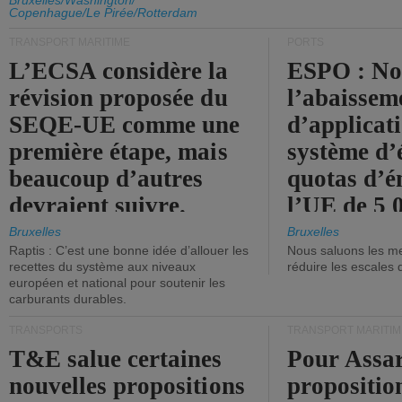
d'émission de l'UE.
Bruxelles/Washington/
Copenhague/Le Pirée/Rotterdam
TRANSPORT MARITIME
PORTS
L’ECSA considère la
ESPO : No
révision proposée du
l’abaissem
SEQE-UE comme une
d’applicat
première étape, mais
système d’
beaucoup d’autres
quotas d’é
devraient suivre.
l’UE de 5 
tonneaux d
Bruxelles
Bruxelles
Raptis : C’est une bonne idée d’allouer les
Nous saluons les me
brute.
recettes du système aux niveaux
réduire les escales 
européen et national pour soutenir les
carburants durables.
TRANSPORTS
TRANSPORT MARITIM
T&E salue certaines
Pour Assar
nouvelles propositions
propositio