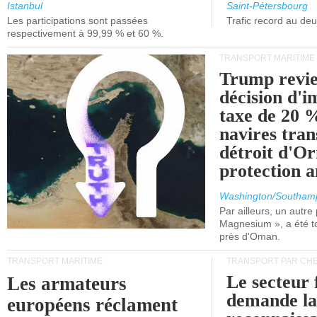
et de Lisbonne.
Istanbul
Saint-Pétersbourg
Les participations sont passées
Trafic record au de
respectivement à 99,99 % et 60 %.
TRANSPORT MARITIME
Trump revie
décision d'
taxe de 20 %
navires tran
détroit d'O
protection 
Washington/Southam
Par ailleurs, un autre p
Magnesium », a été t
près d'Oman.
TRANSPORT MARITIME
TRANSPORT PAR CHE
Le secteur 
Les armateurs
demande l
européens réclament