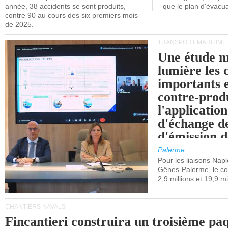
année, 38 accidents se sont produits,
que le plan d'évacua
contre 90 au cours des six premiers mois
de 2025.
TRANSPORT MARITIME
Une étude m
lumière les 
importants e
contre-produ
l'applicatio
d'échange d
d'émission d
(SEQE-UE) a
Palerme
maritimes av
Pour les liaisons Nap
Gênes-Palerme, le coû
occidentale.
2,9 millions et 19,9 mi
CHANTIERS NAVALS
Fincantieri construira un troisième pa