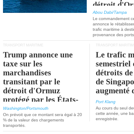
détroit d'O
Abou Dabi/Tampa
Le commandement cen
annonce le rétabliss
trafic maritime à dest
provenance des ports 
TRANSPORT MARITIME
TRANSPORT MARITIM
Trump annonce une
Le trafic 
taxe sur les
semestriel 
marchandises
détroits d
transitant par le
de Singapo
détroit d'Ormuz
augmenté 
protégé par les États-
Port Klang
Unis.
Au cours du seul de
Washington/Portsmouth
cette année, une ba
On prévoit que ce montant sera égal à 20
enregistrée.
% de la valeur des chargements
transportés.