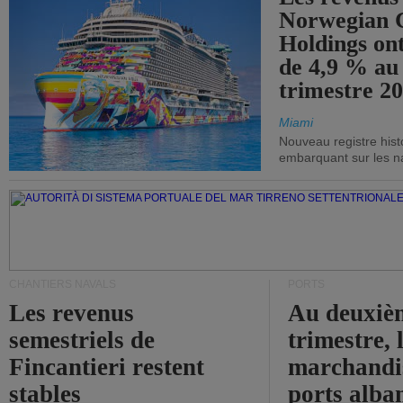
Norwegian C
Holdings on
de 4,9 % au
trimestre 20
Miami
Nouveau registre his
embarquant sur les nav
CHANTIERS NAVALS
PORTS
Les revenus
Au deuxiè
semestriels de
trimestre, 
Fincantieri restent
marchandis
stables
ports alba