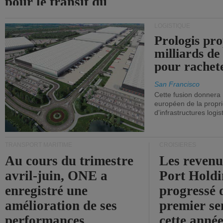
pour le transit du
détroit d'Ormuz.
LOGISTIQUE
Prologis pro
milliards de
pour rachet
San Francisco
Cette fusion donnera
européen de la propri
d'infrastructures logis
TRANSPORT MARITIME
CROISIÈRES
Au cours du trimestre
Les revenu
avril-juin, ONE a
Port Holdi
enregistré une
progressé 
amélioration de ses
premier se
performances
cette année