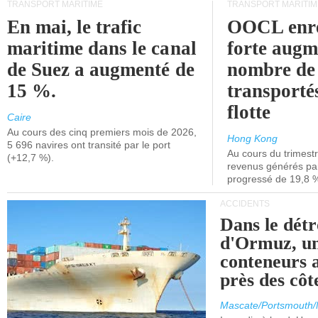
TRANSPORT MARITIME
TRANSPORT MARITIM
En mai, le trafic
OOCL enre
maritime dans le canal
forte augm
de Suez a augmenté de
nombre de
15 %.
transporté
flotte
Caire
Au cours des cinq premiers mois de 2026,
Hong Kong
5 696 navires ont transité par le port
Au cours du trimestre
(+12,7 %).
revenus générés par 
progressé de 19,8 
ACCIDENTS
Dans le détr
d'Ormuz, un
conteneurs a
près des cô
Mascate/Portsmouth