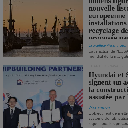
indiens figu
nouvelle list
européenne 
installations
recyclage de
proposée pa
Commission
Bruxelles/Washington
Satisfaction de l'ECS
mondial de la navigat
CHANTIERS NAVALS
Hyundai et 
signent un 
la construct
assistée par 
Washington
L'objectif est de mett
système de fabricati
lequel tous les proces