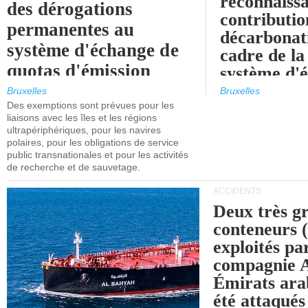
reconnaissa
des dérogations
contributio
permanentes au
décarbonat
système d'échange de
cadre de la
quotas d'émission
système d'
maritimes de l'UE
quotas d'ém
Bruxelles
Bruxelles
l'UE (SEQ
Des exemptions sont prévues pour les
après 2030.
liaisons avec les îles et les régions
ultrapériphériques, pour les navires
polaires, pour les obligations de service
public transnationales et pour les activités
de recherche et de sauvetage.
ACCIDENTS
Deux très g
conteneurs
exploités pa
compagnie
Émirats ara
été attaqués