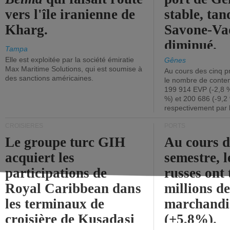
vers l'île iranienne de
stable, tan
Kharg.
Savone-Vad
diminué.
Tampa
Elle est exploitée par la société émiratie
Gênes
Max Maritime Solutions, qui est soumise à
Au cours des cinq p
des sanctions américaines.
le nombre de conten
199 914 EVP (-2,8 %
%) et 200 686 (-9,2 
respectivement par 
CROISIÈRES
PORTS
Le groupe turc GIH
Au cours 
acquiert les
semestre, l
participations de
russes ont 
Royal Caribbean dans
millions d
les terminaux de
marchandi
croisière de Kusadasi
(+5,8%).