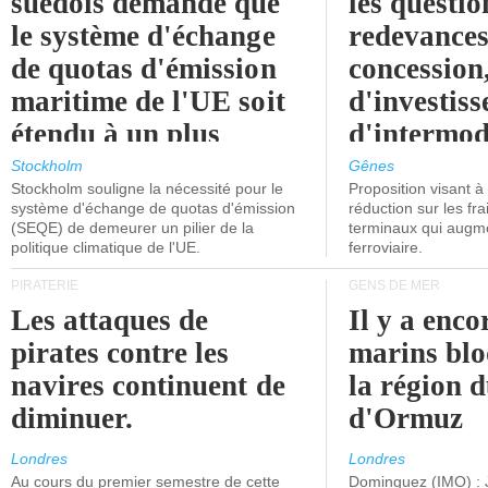
suédois demande que
les questio
le système d'échange
redevances
de quotas d'émission
concession
maritime de l'UE soit
d'investiss
étendu à un plus
d'intermod
grand nombre de
l'attention
Stockholm
Gênes
Stockholm souligne la nécessité pour le
Proposition visant 
navires.
politiciens.
système d'échange de quotas d'émission
réduction sur les fr
(SEQE) de demeurer un pilier de la
terminaux qui augmen
politique climatique de l'UE.
ferroviaire.
PIRATERIE
GENS DE MER
Les attaques de
Il y a enco
pirates contre les
marins blo
navires continuent de
la région d
diminuer.
d'Ormuz
Londres
Londres
Au cours du premier semestre de cette
Dominguez (IMO) : 