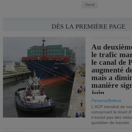
Send
DÈS LA PREMIÈRE PAGE
TRANSPORT MARITIME
Au deuxième
le trafic ma
le canal de
augmenté de
mais a dimi
manière sign
juin.
Panama/Balboa
L'ACP introduit de nou
concernant le tirant d
n'exclut pas des réd
quotidien de transits.