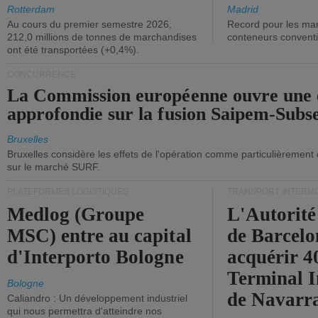
ont diminué.
(+2,9%).
Rotterdam
Madrid
Au cours du premier semestre 2026,
Record pour les ma
212,0 millions de tonnes de marchandises
conteneurs convent
ont été transportées (+0,4%).
CONCURRENCE
La Commission européenne ouvre une 
approfondie sur la fusion Saipem-Subs
Bruxelles
Bruxelles considère les effets de l'opération comme particulièrement
sur le marché SURF.
PLATEFORMES LOGISTIQUES
TRANSPORT INTERM
Medlog (Groupe
L'Autorité
MSC) entre au capital
de Barcelo
d'Interporto Bologne
acquérir 
Terminal 
Bologne
de Navarr
Caliandro : Un développement industriel
qui nous permettra d'atteindre nos