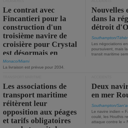
CROISIÈRES
ACCIDENTS
Le contrat avec
Nouvelles 
Fincantieri pour la
dans la ré
construction d'un
détroit d'
troisième navire de
Southampton/Téhér
croisière pour Crystal
Les négociations en
poursuivent, mais l
est désormais en
transit maritime sem
vigueur.
Monaco/Miami
La livraison est prévue pour 2034.
TRANSPORT MARITIME
ACCIDENTS
Les associations de
Deux navir
transport maritime
en mer Ro
réitèrent leur
Southampton/San'a
opposition aux péages
Le navire indien « F
coulé, les Houthis 
et tarifs obligatoires
attaque contre le «