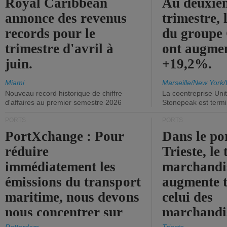
Royal Caribbean
Au deuxiè
annonce des revenus
trimestre, 
records pour le
du group
trimestre d'avril à
ont augme
juin.
+19,2%.
Miami
Marseille/New York/
Nouveau record historique de chiffre
La coentreprise Uni
d'affaires au premier semestre 2026
Stonepeak est term
PORTS
PORTS
PortXchange : Pour
Dans le po
réduire
Trieste, le 
immédiatement les
marchandis
émissions du transport
augmente t
maritime, nous devons
celui des
nous concentrer sur
marchandis