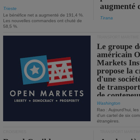
augmenté 
Trieste
Le bénéfice net a augmenté de 191,4 %.
Tirana
Les nouvelles commandes ont chuté de
58,5 %.
TRANSPORT MARITIME
Le groupe d
américain 
Markets Ins
propose la c
d'une sociét
de transpor
de conteneu
Washington
Rao : Aujourd'hui, le
d'un cartel de six co
étrangères.
CROISIÈRES
TRANSPORT MARITIM