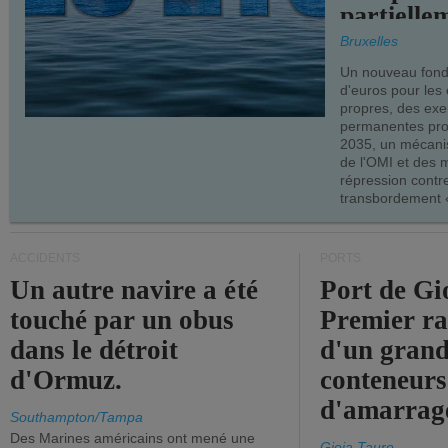
partielle
demandes
Bruxelles
armateur
Un nouveau fonds
d'euros pour les
propres, des ex
permanentes pro
2035, un mécani
de l'OMI et des 
répression contre
transbordement «
ACCIDENTS
PORTS
Un autre navire a été
Port de Gi
touché par un obus
Premier r
dans le détroit
d'un grand
d'Ormuz.
conteneurs
d'amarrage
Southampton/Tampa
Des Marines américains ont mené une
Gioia Tauro