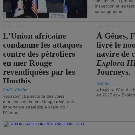
conception, la producti
l'inspection et les tes
numériquement.
ACCIDENTS
CROISIÈRES
L'Union africaine
À Gênes, F
condamne les attaques
livré le n
contre des pétroliers
navire de c
en mer Rouge
Explora II
revendiquées par les
Journeys.
Houthis.
Gênes
« Explora IV » et « 
Addis-Abeba
en 2027 et « Explor
Youssouf : La sécurité des voies
maritimes de la mer Rouge revêt une
importance stratégique vitale pour
l'Afrique.