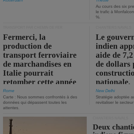
les ports.
diminue.
Rotterdam
Trieste
Au cours des six pr
le trafic à Monfalco
%.
TRANSPORT PAR CHEMIN DE FER
CHANTIERS NAVALS
Fermerci, la
Le gouver
production de
indien app
transport ferroviaire
aide de 7,2
de marchandises en
de dollars 
Italie pourrait
constructi
retomber cette année
nationale.
aux niveaux de 2015.
Rome
New Delhi
Carte : Nous sommes confrontés à des
Stratégie adoptée a
données qui dépassent toutes les
revitaliser le secteur
attentes.
CHANTIERS NAVALS
Deux chanti