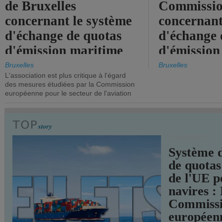
de Bruxelles
Commissi
concernant le système
concernant
d'échange de quotas
d'échange 
d'émission maritime
d'émission
de l'UE.
timide, alo
Bruxelles
Bruxelles
L'association est plus critique à l'égard
mesures pl
des mesures étudiées par la Commission
courageuse
européenne pour le secteur de l'aviation
attendues.
TRANSPORTS
Système 
de quotas
de l'UE p
navires :
Commiss
européen