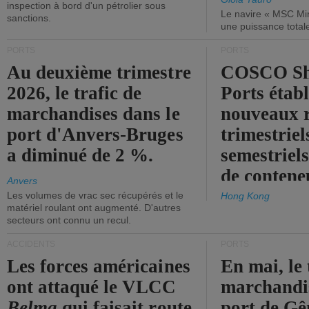
inspection à bord d'un pétrolier sous
Le navire « MSC Mir
sanctions.
une puissance total
PORTS
PORTS
Au deuxième trimestre
COSCO Sh
2026, le trafic de
Ports établ
marchandises dans le
nouveaux 
port d'Anvers-Bruges
trimestriel
a diminué de 2 %.
semestriels
de contene
Anvers
Les volumes de vrac sec récupérés et le
Hong Kong
matériel roulant ont augmenté. D'autres
secteurs ont connu un recul.
ACCIDENTS
PORTS
Les forces américaines
En mai, le 
ont attaqué le VLCC
marchandis
Belma
qui faisait route
port de Gên