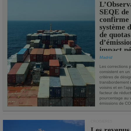
L’Observ
SEQE de 
confirme 
système 
de quotas
d’émissio
impact né
les ports 
Madrid
Les corrections 
consistent en un
critères de désig
transbordement 
voisins et en l'ap
facteur de réduc
pourcentage au 
émissions de CO
CROISIÈRES
Les revenus