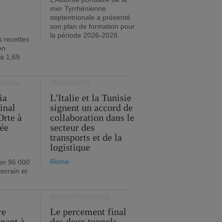
mer Tyrrhénienne
septentrionale a présenté
son plan de formation pour
la période 2026-2028.
s recettes
en
 à 1,69
RMODAL
TRANSPORTS
ia
L'Italie et la Tunisie
inal
signent un accord de
Orte à
collaboration dans le
née
secteur des
transports et de la
logistique
Rome
on 96 000
errain et
INFRASTRUCTURES
re
Le percement final
enant à
des deux tunnels