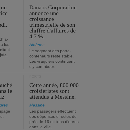
 un
Danaos Corporation
vice
annonce une
s
croissance
edi.
trimestrielle de son
chiffre d'affaires de
4,7 %.
chia-
a les
Athènes
eliant
Le segment des porte-
jaïa.
conteneurs reste stable.
Les vraquiers continuent
d'y contribuer.
PORTS
ouché
Cette année, 800 000
ans le
croisiéristes sont
uz
attendus à Messine.
dres
Messine
ipage
Les passagers effectuent
ru.
des dépenses directes de
près de 16 millions d'euros
dans la ville.