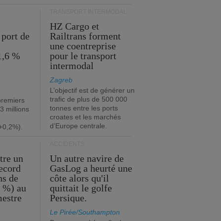
TRANSPORT INTERMODAL
HZ Cargo et
 port de
Railtrans forment
une coentreprise
1,6 %
pour le transport
intermodal
Zagreb
L’objectif est de générer un
trafic de plus de 500 000
premiers
tonnes entre les ports
3 millions
croates et les marchés
d’Europe centrale.
+0,2%).
ACCIDENTS
tre un
Un autre navire de
record
GasLog a heurté une
ns de
côte alors qu'il
2 %) au
quittait le golfe
mestre
Persique.
Le Pirée/Southampton