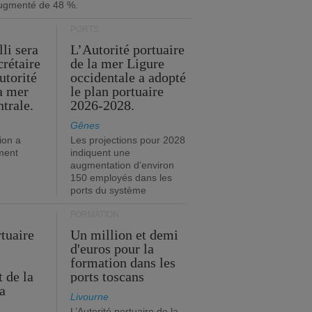
ugmenté de 48 %.
PORTS
li sera
L’Autorité portuaire
crétaire
de la mer Ligure
utorité
occidentale a adopté
la mer
le plan portuaire
trale.
2026-2028.
Gênes
ion a
Les projections pour 2028
ment
indiquent une
augmentation d'environ
150 employés dans les
ports du système
FORMATION
rtuaire
Un million et demi
d'euros pour la
formation dans les
 de la
ports toscans
a
Livourne
L’Autorité portuaire de la