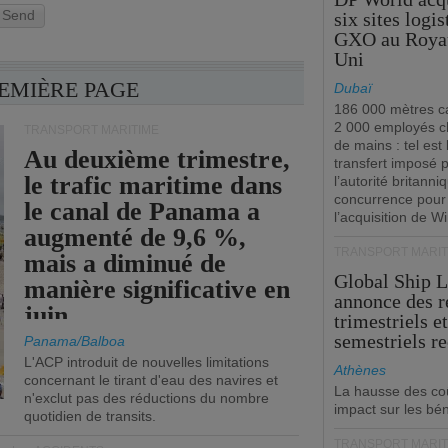
Send
six sites logi
GXO au Roya
Uni
REMIÈRE PAGE
Dubaï
186 000 mètres ca
2 000 employés 
TRANSPORT MARITIME
de mains : tel est 
Au deuxième trimestre,
transfert imposé 
le trafic maritime dans
l’autorité britanni
concurrence pour
le canal de Panama a
l’acquisition de W
augmenté de 9,6 %,
TRANSPORT MARIT
mais a diminué de
Global Ship 
manière significative en
annonce des 
juin.
trimestriels e
semestriels re
Panama/Balboa
L'ACP introduit de nouvelles limitations
Athènes
concernant le tirant d'eau des navires et
La hausse des co
n'exclut pas des réductions du nombre
impact sur les bé
quotidien de transits.
TRANSPORT MARIT