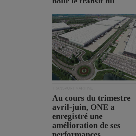
pour le transit du
détroit d'Ormuz.
TRANSPORT MARITIME
Au cours du trimestre
avril-juin, ONE a
enregistré une
amélioration de ses
performances