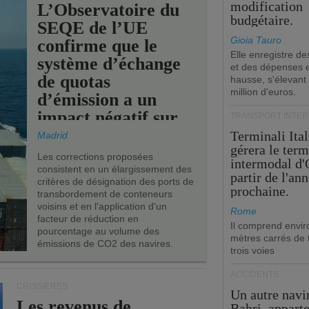
modification
L’Observatoire du
budgétaire.
SEQE de l’UE
Gioia Tauro
confirme que le
Elle enregistre de
système d’échange
et des dépenses 
de quotas
hausse, s'élevant
million d'euros.
d’émission a un
impact négatif sur
TRANSPORT INTE
les ports de l’UE.
Terminali Ital
Madrid
gérera le term
Les corrections proposées
intermodal d'
consistent en un élargissement des
partir de l'an
critères de désignation des ports de
prochaine.
transbordement de conteneurs
voisins et en l'application d'un
Rome
facteur de réduction en
Il comprend envir
pourcentage au volume des
mètres carrés de t
émissions de CO2 des navires.
trois voies
ACCIDENTS
CROISIÈRES
Un autre navi
Les revenus de
Bahri, appart