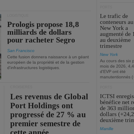
PORTS
Le trafic de
LOGISTIQUE
conteneurs au
Prologis propose 18,8
New York a
milliards de dollars
augmenté de 
pour racheter Segro
au deuxième
trimestre
San Francisco
New York
Cette fusion donnera naissance à un géant
Au cours des six 
européen de la propriété et de la gestion
mois de 2026, 4,4
d'infrastructures logistiques.
d'EVP ont été
manutentionnés (
CROISIÈRES
PORTS
Les revenus de Global
ICTSI enregis
bénéfice net 
Port Holdings ont
de 363 millio
progressé de 27 % au
dollars (+24,
deuxième tri
premier semestre de
Manille
cette année.