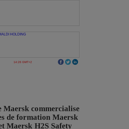
14:26 GMT+2
e Maersk commercialise
ces de formation Maersk
et Maersk H2S Safety