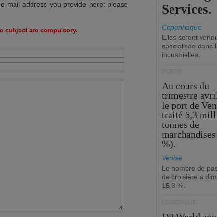
 e-mail address you provide here: please
Services.
Copenhague
e subject are compulsory.
Elles seront vend
spécialisée dans l
industrielles.
PORTS
Au cours du
trimestre avri
le port de Ven
traité 6,3 mil
tonnes de
marchandises 
%).
Venise
Le nombre de pa
de croisière a di
15,3 %.
LOGISTIQUE
DP World acq