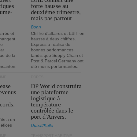
stiques
forte hausse au
ume-
deuxième trimestre,
mais pas partout
Bonn
rrés et
Chiffre d'affaires et EBIT en
changent
hausse à deux chiffres.
le
Express a réalisé de
par
bonnes performances,
que de la
tandis que Supply Chain et
Post & Parcel Germany ont
incanton.
été moins performantes.
IME
PORTS
Lease
DP World construira
revenus
une plateforme
t
logistique à
cords.
température
contrôlée dans le
port d'Anvers.
ûts a un
néfices
Dubaï/Kallo
IME
TRANSPORT MARITIME