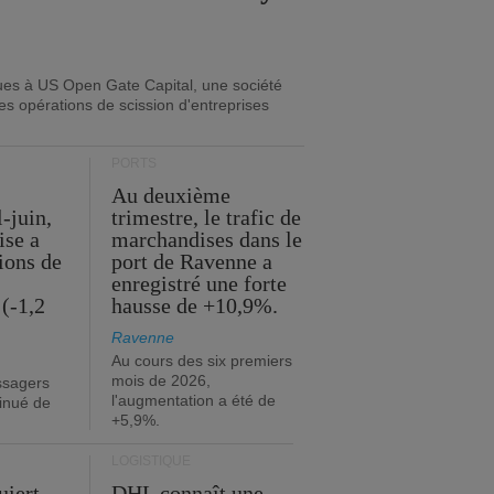
ues à US Open Gate Capital, une société
es opérations de scission d'entreprises
PORTS
Au deuxième
l-juin,
trimestre, le trafic de
ise a
marchandises dans le
lions de
port de Ravenne a
enregistré une forte
(-1,2
hausse de +10,9%.
Ravenne
Au cours des six premiers
mois de 2026,
ssagers
l'augmentation a été de
minué de
+5,9%.
LOGISTIQUE
uiert
DHL connaît une