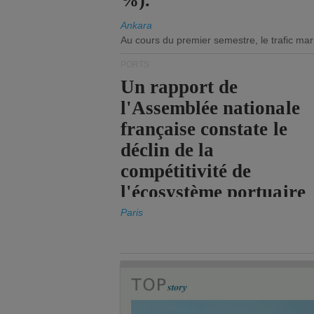
%).
Ankara
Au cours du premier semestre, le trafic mar
PORTS
Un rapport de
l'Assemblée nationale
française constate le
déclin de la
compétitivité de
l'écosystème portuaire
de l'État.
Paris