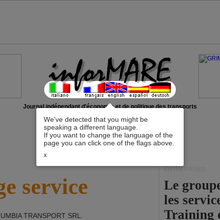
Journal indépendant d'économie et de politique des transports
We've detected that you might be
speaking a different language.
If you want to change the language of the
page you can click one of the flags above.
x
ENTREPRISES
e service
Le group
les servi
Training 
UMBIA TRANSPORT SRL
.