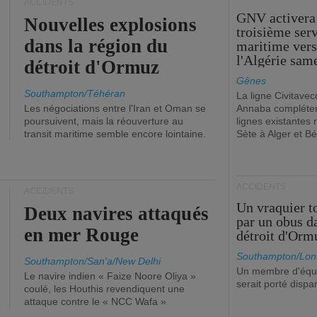
ACCIDENTS
GNV activera
Nouvelles explosions
troisième ser
dans la région du
maritime ver
l'Algérie sam
détroit d'Ormuz
Gênes
Southampton/Téhéran
La ligne Civitavec
Les négociations entre l'Iran et Oman se
Annaba compléter
poursuivent, mais la réouverture au
lignes existantes r
transit maritime semble encore lointaine.
Sète à Alger et Bé
ACCIDENTS
ACCIDENTS
Un vraquier t
Deux navires attaqués
par un obus d
en mer Rouge
détroit d'Orm
Southampton/Lon
Southampton/San'a/New Delhi
Un membre d'équ
Le navire indien « Faize Noore Oliya »
serait porté dispa
coulé, les Houthis revendiquent une
attaque contre le « NCC Wafa »