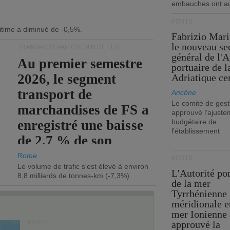
embauches ont a
PORTS
itime a diminué de -0,5%.
Fabrizio Maril
le nouveau se
TRANSPORT PAR CHEMIN DE FER
général de l'A
Au premier semestre
portuaire de 
2026, le segment
Adriatique cen
transport de
Ancône
Le comité de gest
marchandises de FS a
approuvé l'ajuste
enregistré une baisse
budgétaire de
l'établissement
de 2,7 % de son
chiffre d'affaires
Rome
PORTS
Le volume de trafic s'est élevé à environ
opérationnel.
L'Autorité po
8,8 milliards de tonnes-km (-7,3%).
de la mer
Tyrrhénienne
méridionale et
mer Ionienne 
PORTS
approuvé la