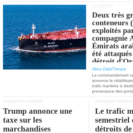
ACCIDENTS
Deux très g
conteneurs
exploités pa
compagnie
Émirats ara
été attaqués
détroit d'O
Abou Dabi/Tampa
Le commandement cen
annonce le rétabliss
trafic maritime à dest
provenance des ports 
TRANSPORT MARITIME
TRANSPORT MARITIM
Trump annonce une
Le trafic 
taxe sur les
semestriel 
marchandises
détroits d