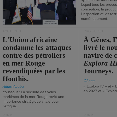
lequel tous les proces
conception, la producti
l'inspection et les tes
numériquement.
ACCIDENTS
CROISIÈRES
L'Union africaine
À Gênes, F
condamne les attaques
livré le n
contre des pétroliers
navire de c
en mer Rouge
Explora II
revendiquées par les
Journeys.
Houthis.
Gênes
« Explora IV » et « 
Addis-Abeba
en 2027 et « Explor
Youssouf : La sécurité des voies
maritimes de la mer Rouge revêt une
importance stratégique vitale pour
l'Afrique.
PORTS
PORTS