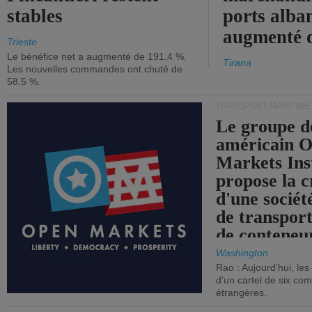
stables
ports alba
augmenté 
Trieste
Le bénéfice net a augmenté de 191,4 %.
Tirana
Les nouvelles commandes ont chuté de
58,5 %.
TRANSPORT MARITIME
Le groupe d
américain 
Markets Ins
propose la c
d'une sociét
de transpor
de conteneu
Washington
Rao : Aujourd'hui, le
d'un cartel de six co
étrangères.