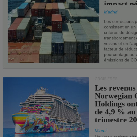
impact né
les ports 
Madrid
Les corrections 
consistent en un
critères de désig
transbordement 
voisins et en l'ap
facteur de réduc
pourcentage au 
émissions de CO
CROISIÈRES
Les revenus
Norwegian C
Holdings on
de 4,9 % au
trimestre 20
Miami