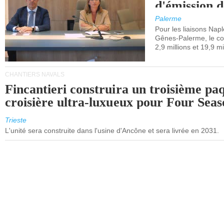
d'émission d
(SEQE-UE) a
Palerme
maritimes av
Pour les liaisons Nap
Gênes-Palerme, le coû
occidentale.
2,9 millions et 19,9 mi
CHANTIERS NAVALS
Fincantieri construira un troisième pa
croisière ultra-luxueux pour Four Seas
Trieste
L'unité sera construite dans l'usine d'Ancône et sera livrée en 2031.