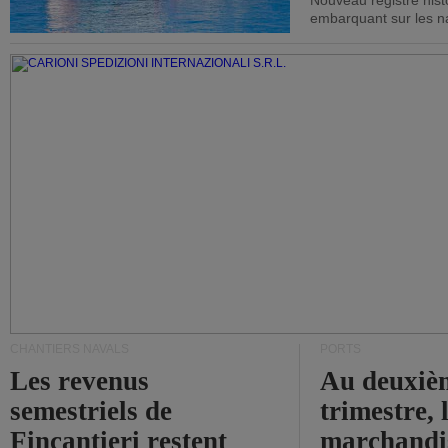
Nouveau registre his
embarquant sur les nav
CHANTIERS NAVALS
PORTS
Les revenus
Au deuxiè
semestriels de
trimestre, 
Fincantieri restent
marchandis