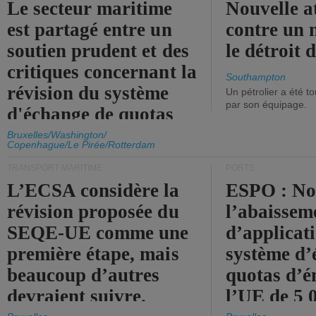
Le secteur maritime
Nouvelle a
est partagé entre un
contre un 
soutien prudent et des
le détroit
critiques concernant la
Southampton
révision du système
Un pétrolier a été 
par son équipage.
d'échange de quotas
d'émission de l'UE.
Bruxelles/Washington/
Copenhague/Le Pirée/Rotterdam
TRANSPORT MARITIME
PORTS
L’ECSA considère la
ESPO : No
révision proposée du
l’abaissem
SEQE-UE comme une
d’applicat
première étape, mais
système d’
beaucoup d’autres
quotas d’é
devraient suivre.
l’UE de 5 