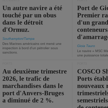
ACCIDENTS
PORTS
Un autre navire a été
Port de Gi
touché par un obus
Premier r
dans le détroit
d'un grand
d'Ormuz.
conteneurs
d'amarrage
Southampton/Tampa
Des Marines américains ont mené une
Gioia Tauro
inspection à bord d'un pétrolier sous
Le navire « MSC Mir
sanctions.
une puissance total
PORTS
PORTS
Au deuxième trimestre
COSCO Sh
2026, le trafic de
Ports établ
marchandises dans le
nouveaux 
port d'Anvers-Bruges
trimestriel
a diminué de 2 %.
semestriels
de contene