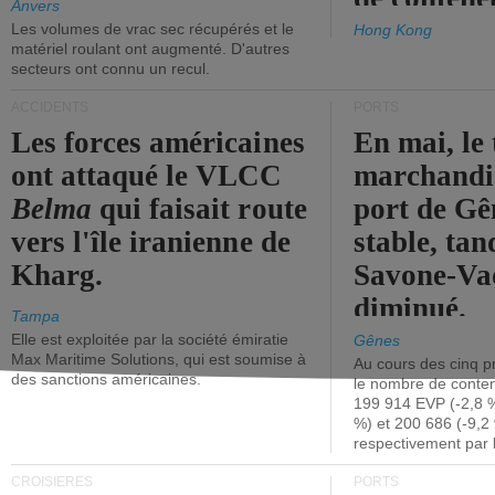
Anvers
Les volumes de vrac sec récupérés et le
Hong Kong
matériel roulant ont augmenté. D'autres
secteurs ont connu un recul.
ACCIDENTS
PORTS
Les forces américaines
En mai, le 
ont attaqué le VLCC
marchandis
Belma
qui faisait route
port de Gên
vers l'île iranienne de
stable, tan
Kharg.
Savone-Vad
diminué.
Tampa
Elle est exploitée par la société émiratie
Gênes
Max Maritime Solutions, qui est soumise à
Au cours des cinq p
des sanctions américaines.
le nombre de conten
199 914 EVP (-2,8 %
%) et 200 686 (-9,2 
respectivement par 
CROISIÈRES
PORTS