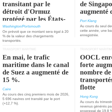
transitant par le
de Singapo
détroit d'Ormuz
augmenté 
protégé par les États-
Port Klang
Unis.
Au cours du seul de
Washington/Portsmouth
cette année, une ba
On prévoit que ce montant sera égal à 20
enregistrée.
% de la valeur des chargements
transportés.
TRANSPORT MARITIME
TRANSPORT MARITIM
En mai, le trafic
OOCL enre
maritime dans le canal
forte augm
de Suez a augmenté de
nombre de
15 %.
transporté
flotte
Caire
Au cours des cinq premiers mois de 2026,
Hong Kong
5 696 navires ont transité par le port
Au cours du trimestre
(+12,7 %).
revenus générés par 
progressé de 19,8 