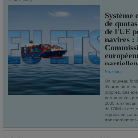
TRANSPORTS
Système 
de quotas
de l'UE p
navires :
Commiss
européen
partielle
demandes
Bruxelles
armateur
Un nouveau fonds
d'euros pour les
propres, des ex
permanentes pro
2035, un mécani
de l'OMI et des 
répression contre
transbordement «