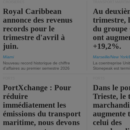
CROISIÈRES
TRANSPORT MARITIM
Royal Caribbean
Au deuxiè
annonce des revenus
trimestre, 
records pour le
du group
trimestre d'avril à
ont augme
juin.
+19,2%.
Miami
Marseille/New York/
Nouveau record historique de chiffre
La coentreprise Uni
d'affaires au premier semestre 2026
Stonepeak est term
PORTS
PORTS
PortXchange : Pour
Dans le po
réduire
Trieste, le 
immédiatement les
marchandis
émissions du transport
augmente t
maritime, nous devons
celui des