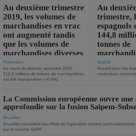
Au deuxième trimestre
Au deuxiè
2019, les volumes de
trimestre, 
marchandises en vrac
espagnols o
ont augmenté tandis
144,8 mill
que les volumes de
tonnes de
marchandises diverses
marchandi
ont diminué.
(+2,9%).
Rotterdam
Madrid
Au cours du premier semestre 2026,
Record pour les ma
212,0 millions de tonnes de marchandises
conteneurs convent
ont été transportées (+0,4%).
CONCURRENCE
La Commission européenne ouvre une 
approfondie sur la fusion Saipem-Subs
Bruxelles
Bruxelles considère les effets de l'opération comme particulièrement
sur le marché SURF.