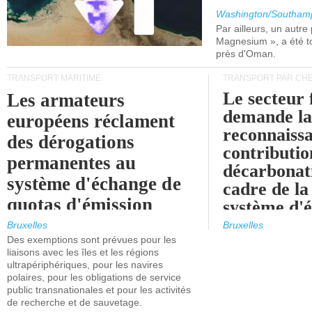
Washington/Southam
Par ailleurs, un autre p
Magnesium », a été t
près d'Oman.
TRANSPORT MARITIME
TRANSPORT PAR CHE
Le secteur 
Les armateurs
demande l
européens réclament
reconnaissa
des dérogations
contributio
permanentes au
décarbonat
système d'échange de
cadre de la
quotas d'émission
système d'
maritimes de l'UE
quotas d'ém
Bruxelles
Bruxelles
l'UE (SEQ
Des exemptions sont prévues pour les
après 2030.
liaisons avec les îles et les régions
ultrapériphériques, pour les navires
polaires, pour les obligations de service
public transnationales et pour les activités
de recherche et de sauvetage.