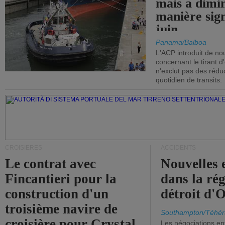
mais a dimi
manière sign
juin.
Panama/Balboa
L'ACP introduit de nou
concernant le tirant d
n'exclut pas des réd
quotidien de transits.
CROISIÈRES
ACCIDENTS
Le contrat avec
Nouvelles 
Fincantieri pour la
dans la ré
construction d'un
détroit d'
troisième navire de
Southampton/Téhér
croisière pour Crystal
Les négociations en