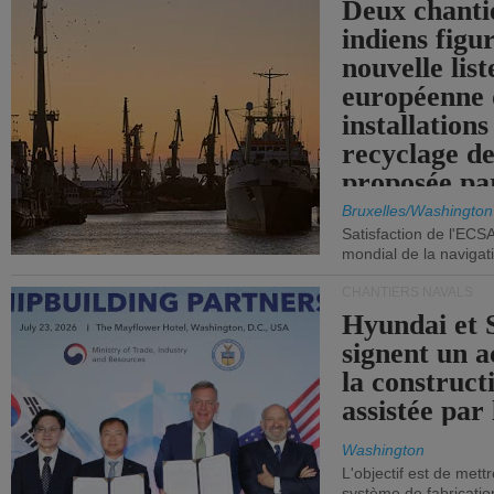
Deux chanti
indiens figu
nouvelle list
européenne 
installations
recyclage de
proposée pa
Commission
Bruxelles/Washington
Satisfaction de l'ECS
mondial de la navigat
CHANTIERS NAVALS
Hyundai et 
signent un 
la construct
assistée par 
Washington
L'objectif est de mett
système de fabricati