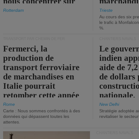
nous concentrer sur
marchandis
les ports.
diminue.
Rotterdam
Trieste
Au cours des six pr
le trafic à Monfalco
%.
TRANSPORT PAR CHEMIN DE FER
CHANTIERS NAVALS
Fermerci, la
Le gouver
production de
indien app
transport ferroviaire
aide de 7,2
de marchandises en
de dollars 
Italie pourrait
constructi
retomber cette année
nationale.
aux niveaux de 2015.
Rome
New Delhi
Carte : Nous sommes confrontés à des
Stratégie adoptée a
données qui dépassent toutes les
revitaliser le secteur
attentes.
CHANTIERS NAVALS