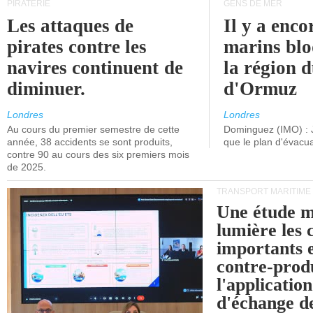
PIRATERIE
GENS DE MER
Les attaques de
Il y a enco
pirates contre les
marins blo
navires continuent de
la région d
diminuer.
d'Ormuz
Londres
Londres
Au cours du premier semestre de cette
Dominguez (IMO) : 
année, 38 accidents se sont produits,
que le plan d'évacua
contre 90 au cours des six premiers mois
de 2025.
TRANSPORT MARITIME
Une étude m
lumière les 
importants e
contre-produ
l'applicatio
d'échange d