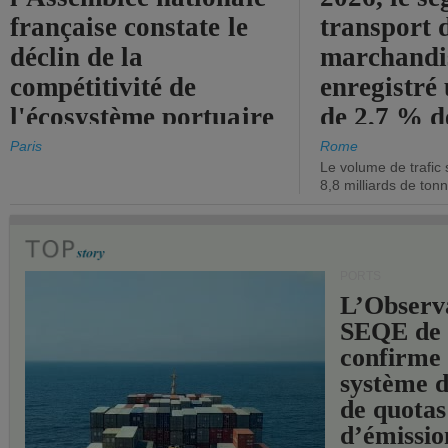
française constate le
transport 
déclin de la
marchandis
compétitivité de
enregistré
l'écosystème portuaire
de 2,7 % d
de l'État.
chiffre d'a
Paris
Rome
Le volume de trafic 
opérationn
8,8 milliards de ton
PORTS
L’Observ
SEQE de 
confirme 
système 
de quotas
d’émissio