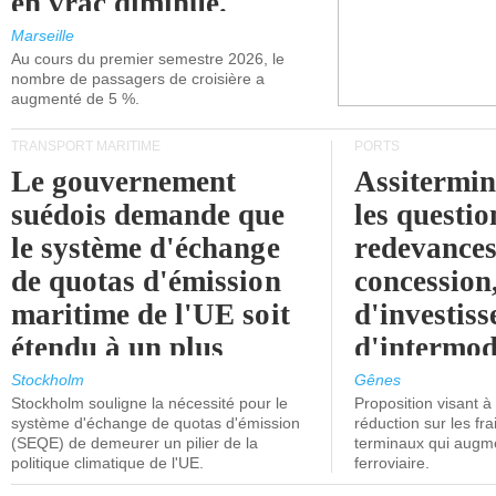
en vrac diminue.
Marseille
Au cours du premier semestre 2026, le
nombre de passagers de croisière a
augmenté de 5 %.
TRANSPORT MARITIME
PORTS
Le gouvernement
Assitermin
suédois demande que
les questio
le système d'échange
redevances
de quotas d'émission
concession
maritime de l'UE soit
d'investiss
étendu à un plus
d'intermod
grand nombre de
l'attention
Stockholm
Gênes
Stockholm souligne la nécessité pour le
Proposition visant 
navires.
politiciens.
système d'échange de quotas d'émission
réduction sur les fr
(SEQE) de demeurer un pilier de la
terminaux qui augmen
politique climatique de l'UE.
ferroviaire.