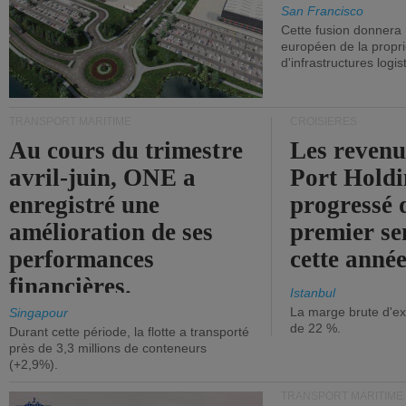
San Francisco
Cette fusion donnera
européen de la propri
d'infrastructures logis
TRANSPORT MARITIME
CROISIÈRES
Au cours du trimestre
Les revenu
avril-juin, ONE a
Port Holdi
enregistré une
progressé 
amélioration de ses
premier se
performances
cette année
financières.
Istanbul
La marge brute d'ex
Singapour
de 22 %.
Durant cette période, la flotte a transporté
près de 3,3 millions de conteneurs
(+2,9%).
TRANSPORT MARITIME