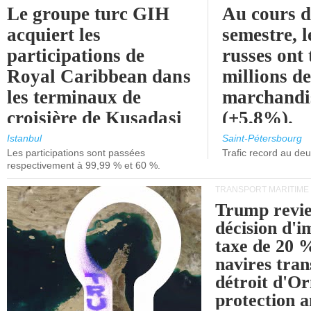
Le groupe turc GIH
Au cours 
acquiert les
semestre, l
participations de
russes ont 
Royal Caribbean dans
millions d
les terminaux de
marchandi
croisière de Kusadasi
(+5,8%).
et de Lisbonne.
Istanbul
Saint-Pétersbourg
Les participations sont passées
Trafic record au de
respectivement à 99,99 % et 60 %.
TRANSPORT MARITIME
Trump revie
décision d'
taxe de 20 %
navires tran
détroit d'O
protection 