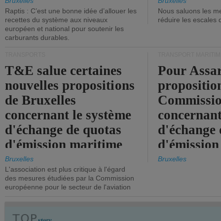
tonneaux d
Bruxelles
Bruxelles
Raptis : C’est une bonne idée d’allouer les
Nous saluons les me
brute.
recettes du système aux niveaux
réduire les escales 
européen et national pour soutenir les
carburants durables.
TRANSPORTS
TRANSPORT MARITIM
T&E salue certaines
Pour Assar
nouvelles propositions
propositio
de Bruxelles
Commissi
concernant le système
concernant
d'échange de quotas
d'échange 
d'émission maritime
d'émission
de l'UE.
timide, alo
Bruxelles
Bruxelles
L'association est plus critique à l'égard
mesures pl
des mesures étudiées par la Commission
courageuse
européenne pour le secteur de l'aviation
attendues.