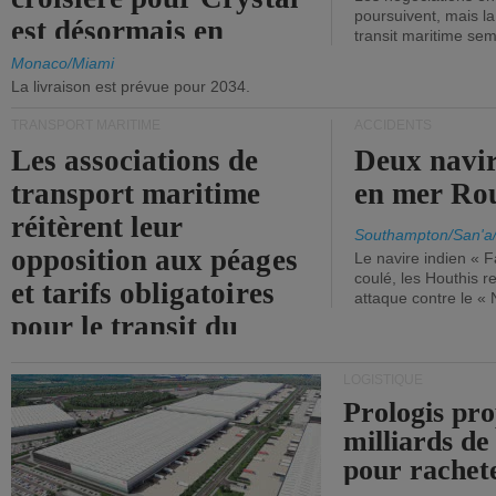
poursuivent, mais l
est désormais en
transit maritime sem
vigueur.
Monaco/Miami
La livraison est prévue pour 2034.
TRANSPORT MARITIME
ACCIDENTS
Les associations de
Deux navir
transport maritime
en mer Ro
réitèrent leur
Southampton/San'a
opposition aux péages
Le navire indien « F
coulé, les Houthis 
et tarifs obligatoires
attaque contre le «
pour le transit du
détroit d'Ormuz.
LOGISTIQUE
Prologis pro
milliards de
pour rachet