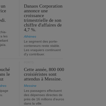
 un
Danaos Corporation
vice
annonce une
s
croissance
edi.
trimestrielle de son
chiffre d'affaires de
4,7 %.
chia-
a les
Athènes
eliant
Le segment des porte-
jaïa.
conteneurs reste stable.
Les vraquiers continuent
d'y contribuer.
PORTS
ouché
Cette année, 800 000
ans le
croisiéristes sont
uz
attendus à Messine.
dres
Messine
ipage
Les passagers effectuent
ru.
des dépenses directes de
près de 16 millions d'euros
dans la ville.