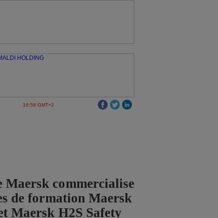
16:58 GMT+2
e Maersk commercialise
ces de formation Maersk
et Maersk H2S Safety