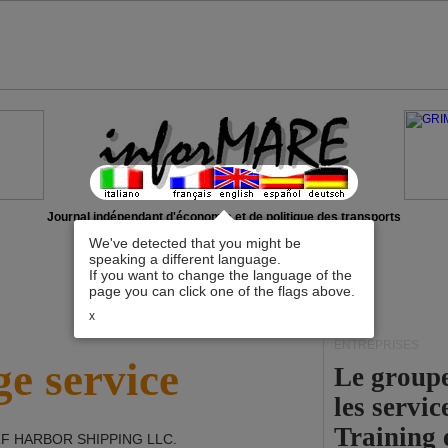
Journal indépendant d'économie et de politique des transports
We've detected that you might be
speaking a different language.
If you want to change the language of the
page you can click one of the flags above.
x
ENTREPRISES
e service
Le group
les servi
Training 
F HARBOR SHIPPING LLC
.