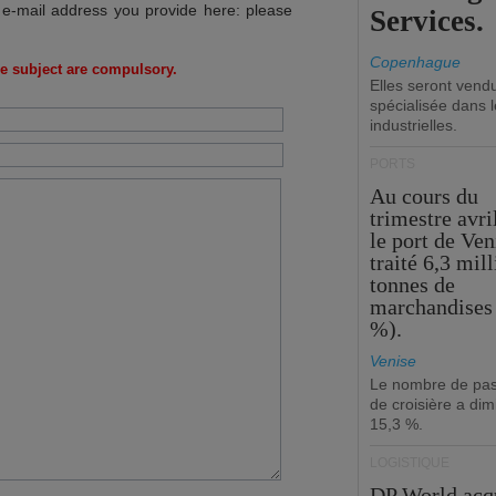
 e-mail address you provide here: please
Services.
Copenhague
e subject are compulsory.
Elles seront vend
spécialisée dans l
industrielles.
PORTS
Au cours du
trimestre avri
le port de Ven
traité 6,3 mil
tonnes de
marchandises 
%).
Venise
Le nombre de pa
de croisière a di
15,3 %.
LOGISTIQUE
DP World acq