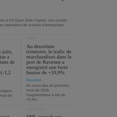
ues à US Open Gate Capital, une société
es opérations de scission d'entreprises
PORTS
Au deuxième
l-juin,
trimestre, le trafic de
ise a
marchandises dans le
lions de
port de Ravenne a
enregistré une forte
(-1,2
hausse de +10,9%.
Ravenne
Au cours des six premiers
mois de 2026,
ssagers
l'augmentation a été de
minué de
+5,9%.
LOGISTIQUE
uiert
DHL connaît une