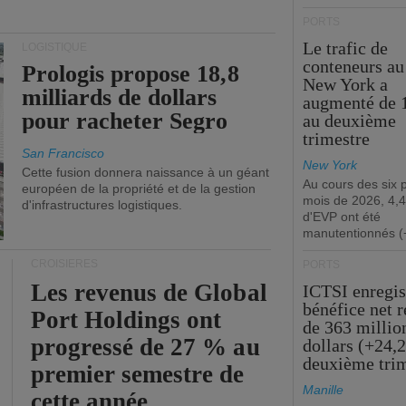
PORTS
Le trafic de
LOGISTIQUE
conteneurs au
Prologis propose 18,8
New York a
milliards de dollars
augmenté de 
pour racheter Segro
au deuxième
trimestre
San Francisco
New York
Cette fusion donnera naissance à un géant
Au cours des six 
européen de la propriété et de la gestion
mois de 2026, 4,4
d'infrastructures logistiques.
d'EVP ont été
manutentionnés (
CROISIÈRES
PORTS
Les revenus de Global
ICTSI enregis
bénéfice net 
Port Holdings ont
de 363 millio
progressé de 27 % au
dollars (+24,
deuxième tri
premier semestre de
Manille
cette année.