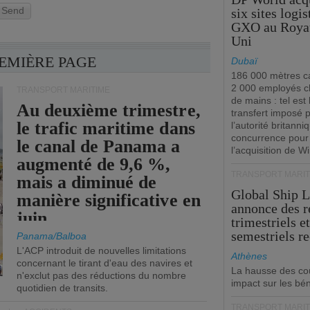
Send
six sites logi
GXO au Roya
Uni
REMIÈRE PAGE
Dubaï
186 000 mètres ca
2 000 employés 
TRANSPORT MARITIME
de mains : tel est 
Au deuxième trimestre,
transfert imposé 
le trafic maritime dans
l’autorité britanni
concurrence pour
le canal de Panama a
l’acquisition de W
augmenté de 9,6 %,
TRANSPORT MARIT
mais a diminué de
Global Ship 
manière significative en
annonce des 
juin.
trimestriels e
semestriels re
Panama/Balboa
L'ACP introduit de nouvelles limitations
Athènes
concernant le tirant d'eau des navires et
La hausse des co
n'exclut pas des réductions du nombre
impact sur les bé
quotidien de transits.
TRANSPORT MARIT