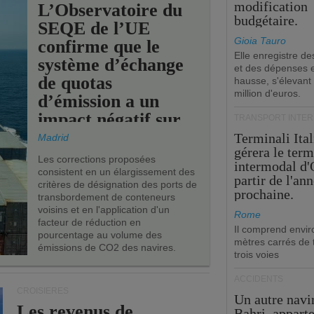
modification
L’Observatoire du
budgétaire.
SEQE de l’UE
Gioia Tauro
confirme que le
Elle enregistre de
système d’échange
et des dépenses 
de quotas
hausse, s'élevant
million d'euros.
d’émission a un
impact négatif sur
TRANSPORT INTE
les ports de l’UE.
Terminali Ital
Madrid
gérera le term
Les corrections proposées
intermodal d'
consistent en un élargissement des
partir de l'an
critères de désignation des ports de
prochaine.
transbordement de conteneurs
voisins et en l'application d'un
Rome
facteur de réduction en
Il comprend envir
pourcentage au volume des
mètres carrés de t
émissions de CO2 des navires.
trois voies
ACCIDENTS
CROISIÈRES
Un autre navi
Les revenus de
Bahri, appart