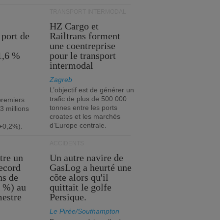
TRANSPORT INTERMODAL
HZ Cargo et
 port de
Railtrans forment
une coentreprise
1,6 %
pour le transport
intermodal
Zagreb
L’objectif est de générer un
trafic de plus de 500 000
premiers
tonnes entre les ports
3 millions
croates et les marchés
d’Europe centrale.
+0,2%).
ACCIDENTS
tre un
Un autre navire de
record
GasLog a heurté une
ns de
côte alors qu'il
2 %) au
quittait le golfe
mestre
Persique.
Le Pirée/Southampton