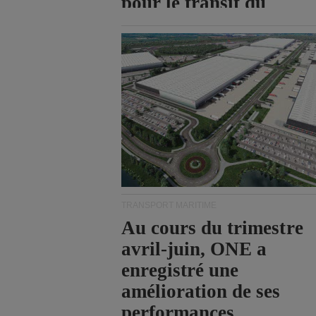
pour le transit du
détroit d'Ormuz.
TRANSPORT MARITIME
Au cours du trimestre
avril-juin, ONE a
enregistré une
amélioration de ses
performances