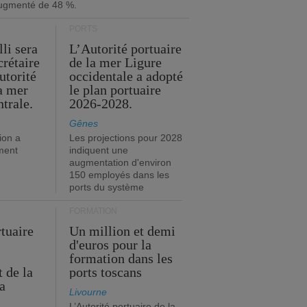
ugmenté de 48 %.
PORTS
li sera
L’Autorité portuaire
crétaire
de la mer Ligure
utorité
occidentale a adopté
la mer
le plan portuaire
trale.
2026-2028.
Gênes
ion a
Les projections pour 2028
ment
indiquent une
augmentation d'environ
150 employés dans les
ports du système
FORMATION
rtuaire
Un million et demi
d'euros pour la
formation dans les
 de la
ports toscans
a
Livourne
L’Autorité portuaire de la