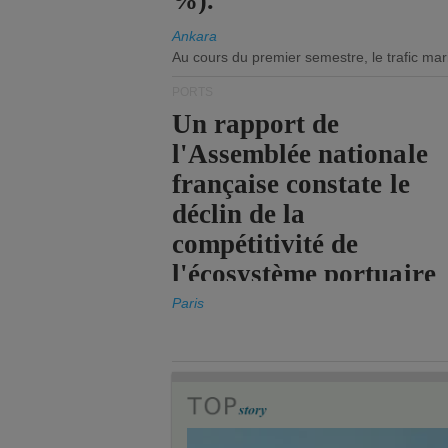
%).
Ankara
Au cours du premier semestre, le trafic mar
PORTS
Un rapport de
l'Assemblée nationale
française constate le
déclin de la
compétitivité de
l'écosystème portuaire
de l'État.
Paris