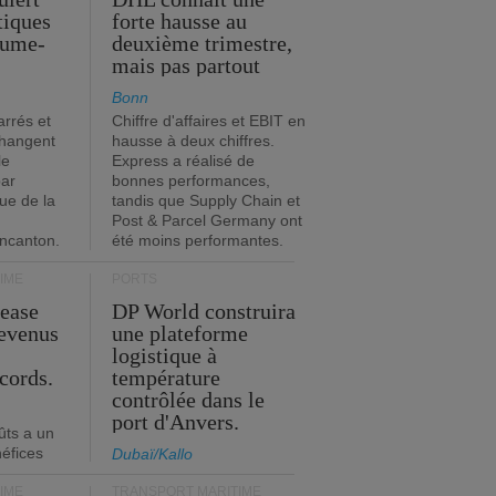
stiques
forte hausse au
ume-
deuxième trimestre,
mais pas partout
Bonn
rrés et
Chiffre d'affaires et EBIT en
changent
hausse à deux chiffres.
le
Express a réalisé de
par
bonnes performances,
que de la
tandis que Supply Chain et
Post & Parcel Germany ont
incanton.
été moins performantes.
IME
PORTS
Lease
DP World construira
revenus
une plateforme
t
logistique à
cords.
température
contrôlée dans le
port d'Anvers.
ûts a un
néfices
Dubaï/Kallo
IME
TRANSPORT MARITIME