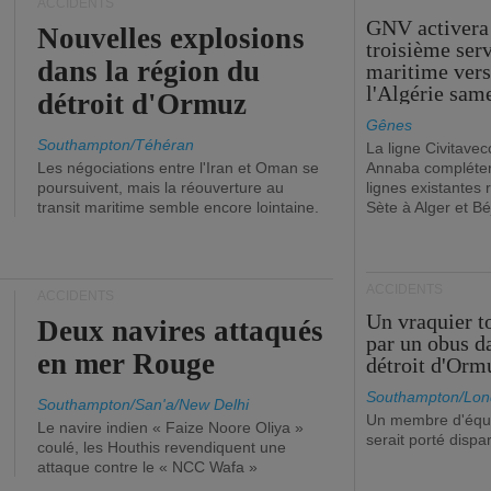
ACCIDENTS
GNV activera
Nouvelles explosions
troisième ser
dans la région du
maritime ver
l'Algérie sam
détroit d'Ormuz
Gênes
Southampton/Téhéran
La ligne Civitavec
Les négociations entre l'Iran et Oman se
Annaba compléter
poursuivent, mais la réouverture au
lignes existantes r
transit maritime semble encore lointaine.
Sète à Alger et Bé
ACCIDENTS
ACCIDENTS
Un vraquier t
Deux navires attaqués
par un obus d
en mer Rouge
détroit d'Orm
Southampton/Lon
Southampton/San'a/New Delhi
Un membre d'équ
Le navire indien « Faize Noore Oliya »
serait porté dispa
coulé, les Houthis revendiquent une
attaque contre le « NCC Wafa »