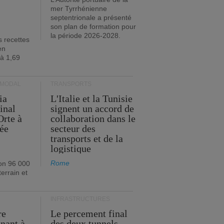
mer Tyrrhénienne
septentrionale a présenté
son plan de formation pour
la période 2026-2028.
s recettes
en
 à 1,69
RMODAL
TRANSPORTS
ia
L'Italie et la Tunisie
inal
signent un accord de
Orte à
collaboration dans le
née
secteur des
transports et de la
logistique
Rome
on 96 000
errain et
INFRASTRUCTURES
re
Le percement final
enant à
des deux tunnels