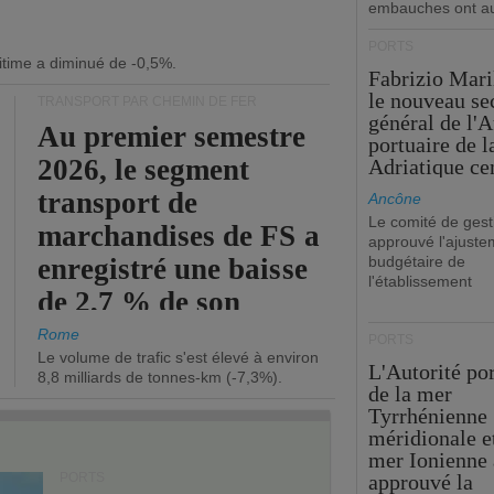
embauches ont a
PORTS
itime a diminué de -0,5%.
Fabrizio Maril
le nouveau se
TRANSPORT PAR CHEMIN DE FER
général de l'A
Au premier semestre
portuaire de 
2026, le segment
Adriatique cen
transport de
Ancône
Le comité de gest
marchandises de FS a
approuvé l'ajuste
enregistré une baisse
budgétaire de
l'établissement
de 2,7 % de son
chiffre d'affaires
Rome
PORTS
Le volume de trafic s'est élevé à environ
opérationnel.
L'Autorité po
8,8 milliards de tonnes-km (-7,3%).
de la mer
Tyrrhénienne
méridionale et
mer Ionienne 
PORTS
approuvé la