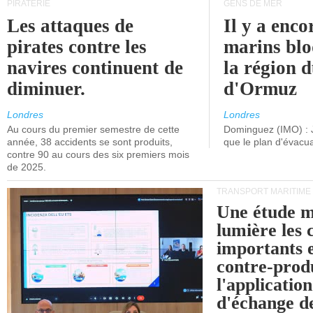
PIRATERIE
GENS DE MER
Les attaques de
Il y a enco
pirates contre les
marins blo
navires continuent de
la région d
diminuer.
d'Ormuz
Londres
Londres
Au cours du premier semestre de cette
Dominguez (IMO) : 
année, 38 accidents se sont produits,
que le plan d'évacua
contre 90 au cours des six premiers mois
de 2025.
TRANSPORT MARITIME
Une étude m
lumière les 
importants e
contre-produ
l'applicatio
d'échange d