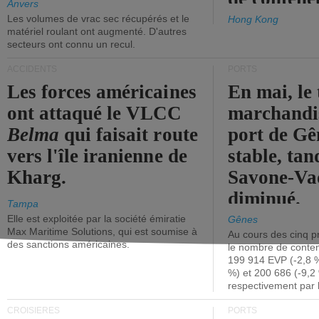
Anvers
Les volumes de vrac sec récupérés et le
Hong Kong
matériel roulant ont augmenté. D'autres
secteurs ont connu un recul.
ACCIDENTS
PORTS
Les forces américaines
En mai, le 
ont attaqué le VLCC
marchandis
Belma
qui faisait route
port de Gên
vers l'île iranienne de
stable, tan
Kharg.
Savone-Vad
diminué.
Tampa
Elle est exploitée par la société émiratie
Gênes
Max Maritime Solutions, qui est soumise à
Au cours des cinq p
des sanctions américaines.
le nombre de conten
199 914 EVP (-2,8 %
%) et 200 686 (-9,2 
respectivement par 
CROISIÈRES
PORTS