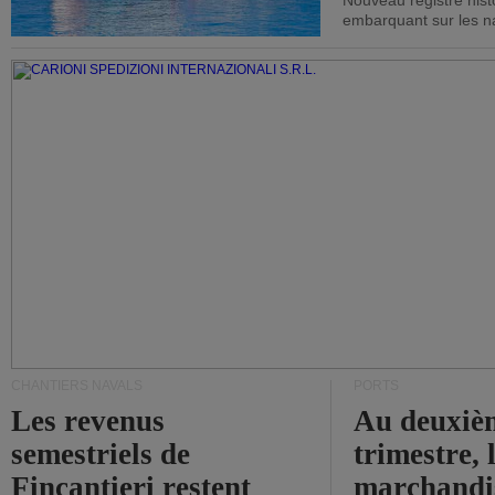
Nouveau registre his
embarquant sur les nav
CHANTIERS NAVALS
PORTS
Les revenus
Au deuxiè
semestriels de
trimestre, 
Fincantieri restent
marchandis