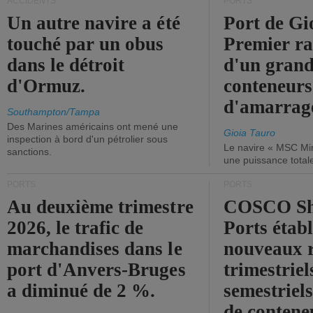
ACCIDENTS
PORTS
Un autre navire a été
Port de Gi
touché par un obus
Premier r
dans le détroit
d'un grand
d'Ormuz.
conteneurs
d'amarrage
Southampton/Tampa
Des Marines américains ont mené une
Gioia Tauro
inspection à bord d'un pétrolier sous
Le navire « MSC Mir
sanctions.
une puissance total
PORTS
PORTS
Au deuxième trimestre
COSCO Sh
2026, le trafic de
Ports établ
marchandises dans le
nouveaux 
port d'Anvers-Bruges
trimestriel
a diminué de 2 %.
semestriels
de contene