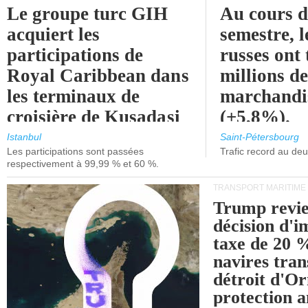
Le groupe turc GIH
Au cours 
acquiert les
semestre, l
participations de
russes ont 
Royal Caribbean dans
millions d
les terminaux de
marchandi
croisière de Kusadasi
(+5,8%).
et de Lisbonne.
Istanbul
Saint-Pétersbourg
Les participations sont passées
Trafic record au de
respectivement à 99,99 % et 60 %.
TRANSPORT MARITIME
Trump revie
décision d'
taxe de 20 %
navires tran
détroit d'O
protection 