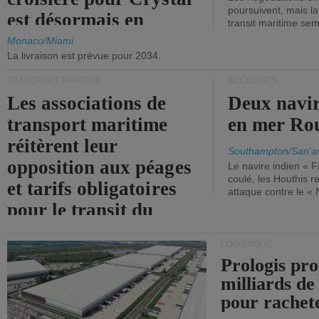
poursuivent, mais l
est désormais en
transit maritime sem
vigueur.
Monaco/Miami
La livraison est prévue pour 2034.
TRANSPORT MARITIME
ACCIDENTS
Les associations de
Deux navir
transport maritime
en mer Ro
réitèrent leur
Southampton/San'a
opposition aux péages
Le navire indien « F
coulé, les Houthis 
et tarifs obligatoires
attaque contre le «
pour le transit du
détroit d'Ormuz.
LOGISTIQUE
Prologis pro
milliards de
pour rachet