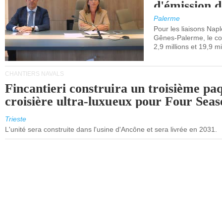
d'émission d
(SEQE-UE) a
Palerme
maritimes av
Pour les liaisons Nap
Gênes-Palerme, le coû
occidentale.
2,9 millions et 19,9 mi
CHANTIERS NAVALS
Fincantieri construira un troisième pa
croisière ultra-luxueux pour Four Seas
Trieste
L'unité sera construite dans l'usine d'Ancône et sera livrée en 2031.