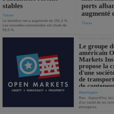
stables
ports alba
augmenté 
Trieste
Le bénéfice net a augmenté de 191,4 %.
Tirana
Les nouvelles commandes ont chuté de
58,5 %.
TRANSPORT MARITIME
Le groupe d
américain 
Markets Ins
propose la c
d'une sociét
de transpor
de conteneu
Washington
Rao : Aujourd'hui, le
d'un cartel de six co
étrangères.