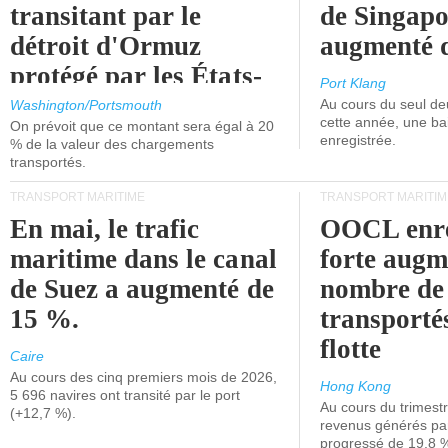
transitant par le
de Singapo
détroit d'Ormuz
augmenté 
protégé par les États-
Port Klang
Unis.
Au cours du seul de
Washington/Portsmouth
cette année, une ba
On prévoit que ce montant sera égal à 20
enregistrée.
% de la valeur des chargements
transportés.
TRANSPORT MARITIME
TRANSPORT MARITIM
En mai, le trafic
OOCL enre
maritime dans le canal
forte augm
de Suez a augmenté de
nombre de
15 %.
transporté
flotte
Caire
Au cours des cinq premiers mois de 2026,
Hong Kong
5 696 navires ont transité par le port
Au cours du trimestre
(+12,7 %).
revenus générés par 
progressé de 19,8 