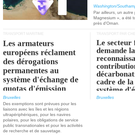
Washington/Southam
Par ailleurs, un autre p
Magnesium », a été t
près d'Oman.
TRANSPORT MARITIME
TRANSPORT PAR CHE
Le secteur 
Les armateurs
demande l
européens réclament
reconnaissa
des dérogations
contributio
permanentes au
décarbonat
système d'échange de
cadre de la
quotas d'émission
système d'
maritimes de l'UE
quotas d'ém
Bruxelles
Bruxelles
l'UE (SEQ
Des exemptions sont prévues pour les
après 2030.
liaisons avec les îles et les régions
ultrapériphériques, pour les navires
polaires, pour les obligations de service
public transnationales et pour les activités
de recherche et de sauvetage.