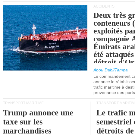
ACCIDENTS
Deux très g
conteneurs
exploités pa
compagnie
Émirats ara
été attaqués
détroit d'O
Abou Dabi/Tampa
Le commandement cen
annonce le rétabliss
trafic maritime à dest
provenance des ports 
TRANSPORT MARITIME
TRANSPORT MARITIM
Trump annonce une
Le trafic 
taxe sur les
semestriel 
marchandises
détroits d