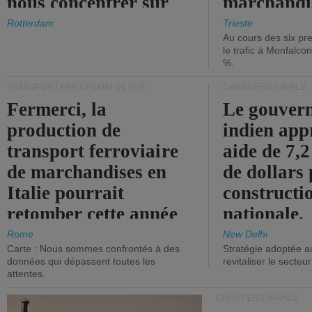
nous concentrer sur
marchandis
les ports.
diminue.
Rotterdam
Trieste
Au cours des six pr
le trafic à Monfalco
%.
TRANSPORT PAR CHEMIN DE FER
CHANTIERS NAVALS
Fermerci, la
Le gouver
production de
indien app
transport ferroviaire
aide de 7,2
de marchandises en
de dollars 
Italie pourrait
constructi
retomber cette année
nationale.
aux niveaux de 2015.
Rome
New Delhi
Carte : Nous sommes confrontés à des
Stratégie adoptée a
données qui dépassent toutes les
revitaliser le secteur
attentes.
CHANTIERS NAVALS