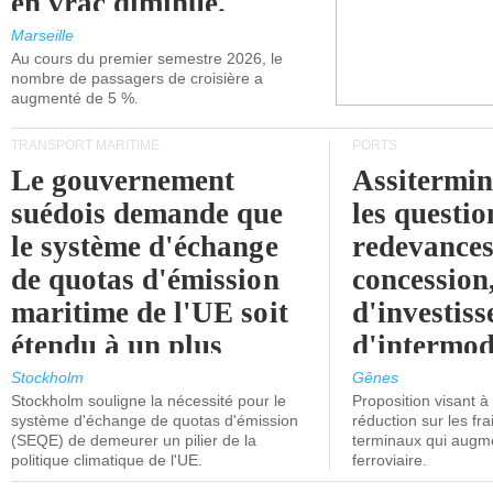
en vrac diminue.
Marseille
Au cours du premier semestre 2026, le
nombre de passagers de croisière a
augmenté de 5 %.
TRANSPORT MARITIME
PORTS
Le gouvernement
Assitermin
suédois demande que
les questio
le système d'échange
redevances
de quotas d'émission
concession
maritime de l'UE soit
d'investiss
étendu à un plus
d'intermod
grand nombre de
l'attention
Stockholm
Gênes
Stockholm souligne la nécessité pour le
Proposition visant 
navires.
politiciens.
système d'échange de quotas d'émission
réduction sur les fr
(SEQE) de demeurer un pilier de la
terminaux qui augmen
politique climatique de l'UE.
ferroviaire.