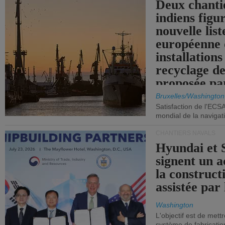
Deux chanti
indiens figu
nouvelle list
européenne 
installations
recyclage de
proposée pa
Commission
Bruxelles/Washington
Satisfaction de l'ECS
mondial de la navigat
CHANTIERS NAVALS
Hyundai et 
signent un 
la construct
assistée par 
Washington
L'objectif est de mett
système de fabricati