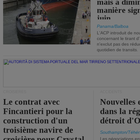
mais a dimi
manière sign
juin.
Panama/Balboa
L'ACP introduit de nou
concernant le tirant d
n'exclut pas des réd
quotidien de transits.
CROISIÈRES
ACCIDENTS
Le contrat avec
Nouvelles 
Fincantieri pour la
dans la ré
construction d'un
détroit d'
troisième navire de
Southampton/Téhér
croisière pour Crystal
Les négociations en