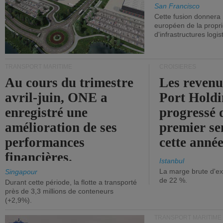
San Francisco
Cette fusion donnera
européen de la propri
d'infrastructures logis
TRANSPORT MARITIME
CROISIÈRES
Au cours du trimestre
Les revenu
avril-juin, ONE a
Port Holdi
enregistré une
progressé 
amélioration de ses
premier se
performances
cette année
financières.
Istanbul
La marge brute d'ex
Singapour
de 22 %.
Durant cette période, la flotte a transporté
près de 3,3 millions de conteneurs
(+2,9%).
TRANSPORT MARITIME