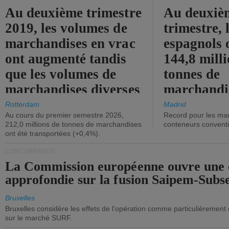
Au deuxième trimestre
Au deuxiè
2019, les volumes de
trimestre, 
marchandises en vrac
espagnols o
ont augmenté tandis
144,8 mill
que les volumes de
tonnes de
marchandises diverses
marchandi
ont diminué.
(+2,9%).
Rotterdam
Madrid
Au cours du premier semestre 2026,
Record pour les ma
212,0 millions de tonnes de marchandises
conteneurs convent
ont été transportées (+0,4%).
CONCURRENCE
La Commission européenne ouvre une 
approfondie sur la fusion Saipem-Subs
Bruxelles
Bruxelles considère les effets de l'opération comme particulièrement
sur le marché SURF.