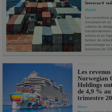
impact né
les ports 
Madrid
Les corrections 
consistent en un
critères de désig
transbordement 
voisins et en l'ap
facteur de réduc
pourcentage au 
émissions de CO
CROISIÈRES
Les revenus
Norwegian C
Holdings on
de 4,9 % au
trimestre 20
Miami