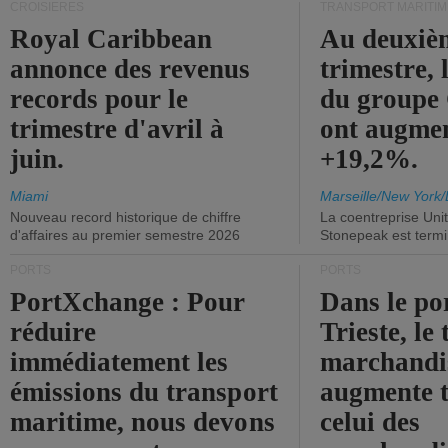
CROISIÈRES
TRANSPORT MARITIM
Royal Caribbean
Au deuxiè
annonce des revenus
trimestre, 
records pour le
du group
trimestre d'avril à
ont augme
juin.
+19,2%.
Miami
Marseille/New York/
Nouveau record historique de chiffre
La coentreprise Uni
d'affaires au premier semestre 2026
Stonepeak est term
PORTS
PORTS
PortXchange : Pour
Dans le po
réduire
Trieste, le 
immédiatement les
marchandis
émissions du transport
augmente t
maritime, nous devons
celui des