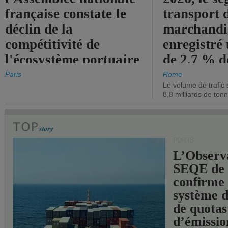
française constate le
transport 
déclin de la
marchandis
compétitivité de
enregistré
l'écosystème portuaire
de 2,7 % d
de l'État.
chiffre d'a
Paris
Rome
Le volume de trafic 
opérationn
8,8 milliards de ton
PORTS
L’Observ
SEQE de 
confirme 
système 
de quotas
d’émissio