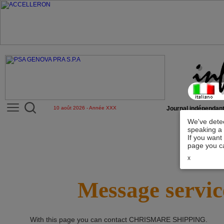
10 août 2026 - Année XXX
Journal indépendant
We've detec
speaking a 
If you want
page you ca
x
Message servic
With this page you can contact
CHRISMARE SHIPPING
.