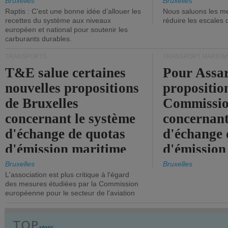
tonneaux d
Bruxelles
Bruxelles
Raptis : C’est une bonne idée d’allouer les
Nous saluons les me
brute.
recettes du système aux niveaux
réduire les escales 
européen et national pour soutenir les
carburants durables.
TRANSPORTS
TRANSPORT MARITIM
T&E salue certaines
Pour Assar
nouvelles propositions
propositio
de Bruxelles
Commissi
concernant le système
concernant
d'échange de quotas
d'échange 
d'émission maritime
d'émission
de l'UE.
timide, alo
Bruxelles
Bruxelles
L'association est plus critique à l'égard
mesures pl
des mesures étudiées par la Commission
courageuse
européenne pour le secteur de l'aviation
attendues.