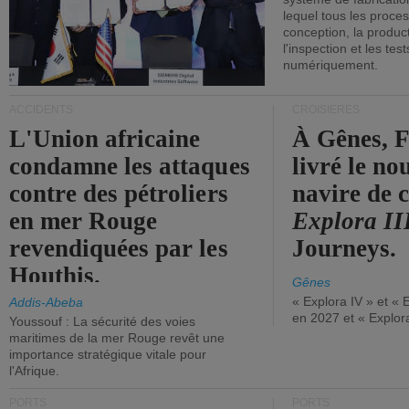
lequel tous les proces
conception, la producti
l'inspection et les tes
numériquement.
ACCIDENTS
CROISIÈRES
L'Union africaine
À Gênes, F
condamne les attaques
livré le n
contre des pétroliers
navire de c
en mer Rouge
Explora II
revendiquées par les
Journeys.
Houthis.
Gênes
« Explora IV » et « 
Addis-Abeba
en 2027 et « Explor
Youssouf : La sécurité des voies
maritimes de la mer Rouge revêt une
importance stratégique vitale pour
l'Afrique.
PORTS
PORTS