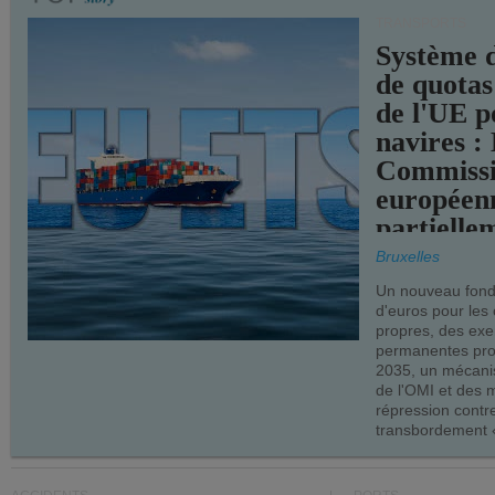
TRANSPORTS
Système 
de quotas
de l'UE p
navires :
Commiss
européen
partielle
demandes
Bruxelles
armateur
Un nouveau fonds
d'euros pour les
propres, des ex
permanentes pro
2035, un mécani
de l'OMI et des 
répression contre
transbordement «