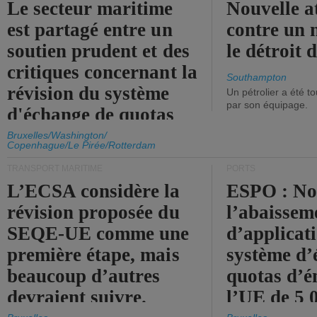
Le secteur maritime
Nouvelle a
est partagé entre un
contre un 
soutien prudent et des
le détroit
critiques concernant la
Southampton
révision du système
Un pétrolier a été 
par son équipage.
d'échange de quotas
d'émission de l'UE.
Bruxelles/Washington/
Copenhague/Le Pirée/Rotterdam
TRANSPORT MARITIME
PORTS
L’ECSA considère la
ESPO : No
révision proposée du
l’abaissem
SEQE-UE comme une
d’applicat
première étape, mais
système d’
beaucoup d’autres
quotas d’é
devraient suivre.
l’UE de 5 