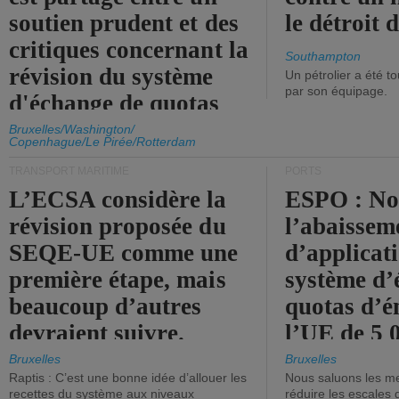
soutien prudent et des
le détroit
critiques concernant la
Southampton
révision du système
Un pétrolier a été 
par son équipage.
d'échange de quotas
d'émission de l'UE.
Bruxelles/Washington/
Copenhague/Le Pirée/Rotterdam
TRANSPORT MARITIME
PORTS
L’ECSA considère la
ESPO : No
révision proposée du
l’abaissem
SEQE-UE comme une
d’applicat
première étape, mais
système d’
beaucoup d’autres
quotas d’é
devraient suivre.
l’UE de 5 
tonneaux d
Bruxelles
Bruxelles
Raptis : C’est une bonne idée d’allouer les
Nous saluons les me
brute.
recettes du système aux niveaux
réduire les escales 