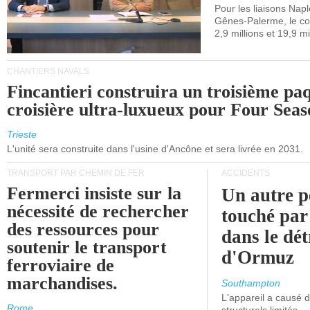
maritimes av
Pour les liaisons Nap
Gênes-Palerme, le coû
occidentale.
2,9 millions et 19,9 mi
CHANTIERS NAVALS
Fincantieri construira un troisième pa
croisière ultra-luxueux pour Four Seas
Trieste
L'unité sera construite dans l'usine d'Ancône et sera livrée en 2031.
TRANSPORT PAR CHEMIN DE FER
ACCIDENTS
Fermerci insiste sur la
Un autre p
nécessité de rechercher
touché par
des ressources pour
dans le dét
soutenir le transport
d'Ormuz
ferroviaire de
marchandises.
Southampton
L'appareil a causé
Rome