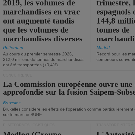
2019, les volumes de
trimestre, 
marchandises en vrac
espagnols o
ont augmenté tandis
144,8 mill
que les volumes de
tonnes de
marchandises diverses
marchandi
ont diminué.
(+2,9%).
Rotterdam
Madrid
Au cours du premier semestre 2026,
Record pour les ma
212,0 millions de tonnes de marchandises
conteneurs convent
ont été transportées (+0,4%).
CONCURRENCE
La Commission européenne ouvre une 
approfondie sur la fusion Saipem-Subs
Bruxelles
Bruxelles considère les effets de l'opération comme particulièrement
sur le marché SURF.
PLATEFORMES LOGISTIQUES
TRANSPORT INTERM
Medlog (Groupe
L'Autorité