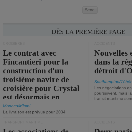
Send
DÈS LA PREMIÈRE PAGE
CROISIÈRES
ACCIDENTS
Le contrat avec
Nouvelles 
Fincantieri pour la
dans la ré
construction d'un
détroit d'
troisième navire de
Southampton/Téhér
croisière pour Crystal
Les négociations en
poursuivent, mais l
est désormais en
transit maritime sem
vigueur.
Monaco/Miami
La livraison est prévue pour 2034.
TRANSPORT MARITIME
ACCIDENTS
Les associations de
Deux navir