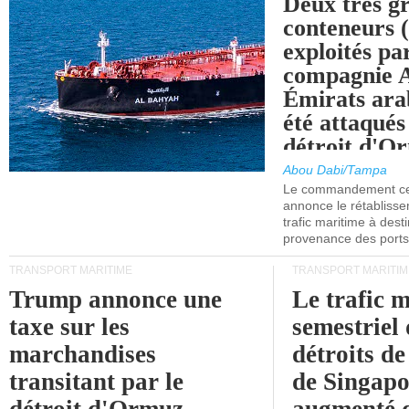
Deux très g
conteneurs
exploités pa
compagnie
Émirats ara
été attaqués
détroit d'O
Abou Dabi/Tampa
Le commandement cen
annonce le rétabliss
trafic maritime à dest
provenance des ports 
TRANSPORT MARITIME
TRANSPORT MARITIM
Trump annonce une
Le trafic 
taxe sur les
semestriel 
marchandises
détroits d
transitant par le
de Singapo