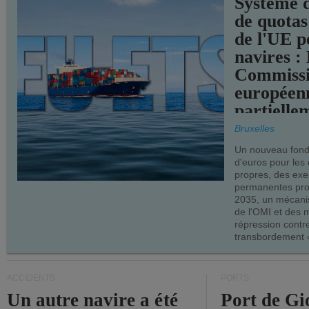
Système 
de quotas
de l'UE p
navires :
Commiss
européen
partielle
demandes
Bruxelles
armateur
Un nouveau fonds
d'euros pour les
propres, des ex
permanentes pro
2035, un mécani
de l'OMI et des 
répression contre
transbordement «
ACCIDENTS
PORTS
Un autre navire a été
Port de Gi