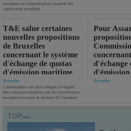
européen et national pour soutenir les
carburants durables.
TRANSPORTS
TRANSPORT MARITIM
T&E salue certaines
Pour Assar
nouvelles propositions
propositio
de Bruxelles
Commissi
concernant le système
concernant
d'échange de quotas
d'échange 
d'émission maritime
d'émission
de l'UE.
timide, alo
Bruxelles
Bruxelles
L'association est plus critique à l'égard
mesures pl
des mesures étudiées par la Commission
courageuse
européenne pour le secteur de l'aviation
attendues.
TRANSPORTS