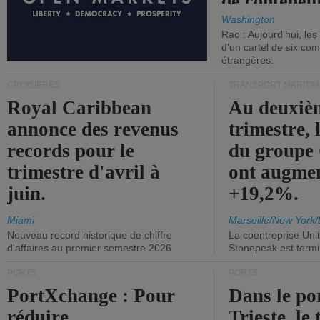
de conteneu
Washington
Rao : Aujourd'hui, le
d'un cartel de six co
étrangères.
CROISIÈRES
TRANSPORT MARITIM
Royal Caribbean
Au deuxiè
annonce des revenus
trimestre, 
records pour le
du group
trimestre d'avril à
ont augme
juin.
+19,2%.
Miami
Marseille/New York/
Nouveau record historique de chiffre
La coentreprise Uni
d'affaires au premier semestre 2026
Stonepeak est term
PORTS
PORTS
PortXchange : Pour
Dans le po
réduire
Trieste, le 