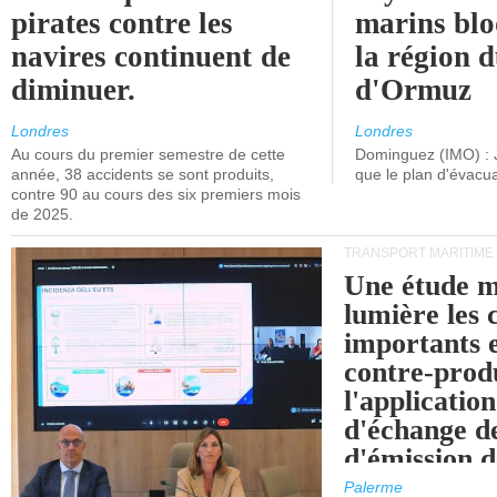
pirates contre les
marins blo
navires continuent de
la région d
diminuer.
d'Ormuz
Londres
Londres
Au cours du premier semestre de cette
Dominguez (IMO) : 
année, 38 accidents se sont produits,
que le plan d'évacua
contre 90 au cours des six premiers mois
de 2025.
TRANSPORT MARITIME
Une étude m
lumière les 
importants e
contre-produ
l'applicatio
d'échange d
d'émission d
(SEQE-UE) a
Palerme