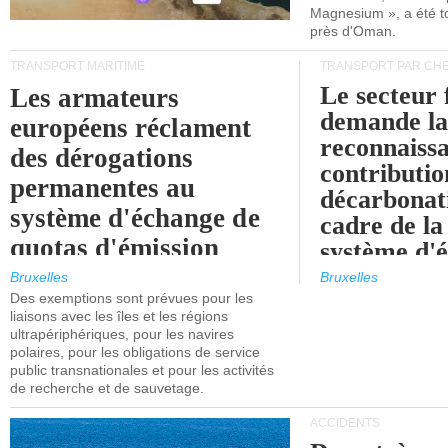
Magnesium », a été t
près d'Oman.
TRANSPORT MARITIME
TRANSPORT PAR CHE
Le secteur 
Les armateurs
demande l
européens réclament
reconnaissa
des dérogations
contributio
permanentes au
décarbonat
système d'échange de
cadre de la
quotas d'émission
système d'
maritimes de l'UE
quotas d'ém
Bruxelles
Bruxelles
l'UE (SEQ
Des exemptions sont prévues pour les
après 2030.
liaisons avec les îles et les régions
ultrapériphériques, pour les navires
polaires, pour les obligations de service
public transnationales et pour les activités
de recherche et de sauvetage.
ACCIDENTS