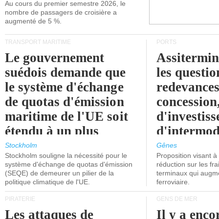
Au cours du premier semestre 2026, le
nombre de passagers de croisière a
augmenté de 5 %.
TRANSPORT MARITIME
PORTS
Le gouvernement
Assitermin
suédois demande que
les questio
le système d'échange
redevances
de quotas d'émission
concession
maritime de l'UE soit
d'investiss
étendu à un plus
d'intermod
grand nombre de
l'attention
Stockholm
Gênes
Stockholm souligne la nécessité pour le
Proposition visant 
navires.
politiciens.
système d'échange de quotas d'émission
réduction sur les fr
(SEQE) de demeurer un pilier de la
terminaux qui augmen
politique climatique de l'UE.
ferroviaire.
PIRATERIE
GENS DE MER
Les attaques de
Il y a enco