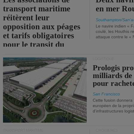
transport maritime
en mer Ro
réitèrent leur
Southampton/San'a
opposition aux péages
Le navire indien « F
coulé, les Houthis 
et tarifs obligatoires
attaque contre le «
pour le transit du
détroit d'Ormuz.
LOGISTIQUE
Prologis pro
milliards de
pour rachet
San Francisco
Cette fusion donnera
européen de la propri
d'infrastructures logis
TRANSPORT MARITIME
CROISIÈRES