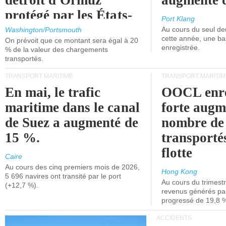
détroit d'Ormuz
augmenté 
protégé par les États-
Port Klang
Unis.
Au cours du seul de
Washington/Portsmouth
cette année, une ba
On prévoit que ce montant sera égal à 20
enregistrée.
% de la valeur des chargements
transportés.
TRANSPORT MARITIME
TRANSPORT MARITIM
En mai, le trafic
OOCL enre
maritime dans le canal
forte augm
de Suez a augmenté de
nombre de
15 %.
transporté
flotte
Caire
Au cours des cinq premiers mois de 2026,
Hong Kong
5 696 navires ont transité par le port
Au cours du trimestre
(+12,7 %).
revenus générés par 
progressé de 19,8 
ACCIDENTS