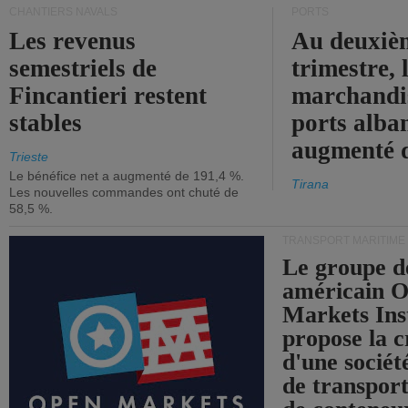
CHANTIERS NAVALS
PORTS
Les revenus
Au deuxiè
semestriels de
trimestre, 
Fincantieri restent
marchandis
stables
ports alba
augmenté 
Trieste
Le bénéfice net a augmenté de 191,4 %.
Tirana
Les nouvelles commandes ont chuté de
58,5 %.
TRANSPORT MARITIME
Le groupe d
américain 
Markets Ins
propose la c
d'une sociét
de transpor