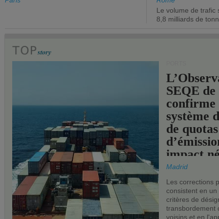
de l'État.
chiffre d'a
Paris
Rome
Le volume de trafic 
opérationn
8,8 milliards de ton
PORTS
L’Observ
SEQE de 
confirme 
système 
de quotas
d’émissio
impact né
les ports 
Madrid
Les corrections 
consistent en un
critères de désig
transbordement 
voisins et en l'ap