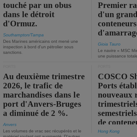
touché par un obus
Premier r
dans le détroit
d'un grand
d'Ormuz.
conteneurs
d'amarrage
Southampton/Tampa
Des Marines américains ont mené une
Gioia Tauro
inspection à bord d'un pétrolier sous
Le navire « MSC Mir
sanctions.
une puissance total
PORTS
PORTS
Au deuxième trimestre
COSCO Sh
2026, le trafic de
Ports établ
marchandises dans le
nouveaux 
port d'Anvers-Bruges
trimestriel
a diminué de 2 %.
semestriels
de contene
Anvers
Les volumes de vrac sec récupérés et le
Hong Kong
matériel roulant ont augmenté. D'autres