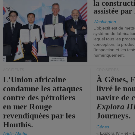
la construct
assistée par 
Washington
L'objectif est de mett
système de fabricati
lequel tous les proces
conception, la producti
l'inspection et les tes
numériquement.
ACCIDENTS
CROISIÈRES
L'Union africaine
À Gênes, F
condamne les attaques
livré le n
contre des pétroliers
navire de c
en mer Rouge
Explora II
revendiquées par les
Journeys.
Houthis.
Gênes
« Explora IV » et « 
Addis-Abeba