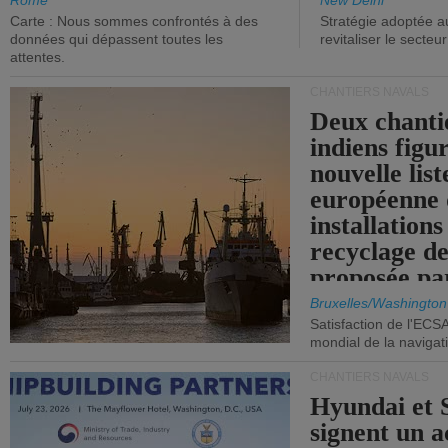
aux niveaux de 2015.
Rome
New Delhi
Carte : Nous sommes confrontés à des
Stratégie adoptée a
données qui dépassent toutes les
revitaliser le secteur
attentes.
CHANTIERS NAVALS
Deux chanti
indiens figu
nouvelle list
européenne 
installations
recyclage de
proposée pa
Commission
Bruxelles/Washington
Satisfaction de l'ECS
mondial de la navigat
CHANTIERS NAVALS
Hyundai et 
signent un 