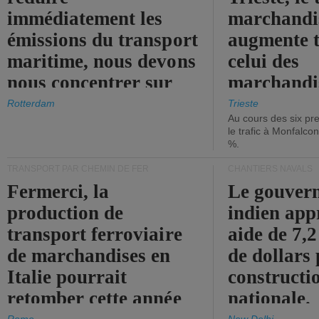
immédiatement les
marchandis
émissions du transport
augmente t
maritime, nous devons
celui des
nous concentrer sur
marchandis
les ports.
diminue.
Rotterdam
Trieste
Au cours des six pr
le trafic à Monfalco
%.
TRANSPORT PAR CHEMIN DE FER
CHANTIERS NAVALS
Fermerci, la
Le gouver
production de
indien app
transport ferroviaire
aide de 7,2
de marchandises en
de dollars 
Italie pourrait
constructi
retomber cette année
nationale.