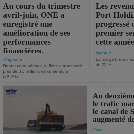
Au cours du trimestre
Les revenu
avril-juin, ONE a
Port Holdi
enregistré une
progressé 
amélioration de ses
premier se
performances
cette année
financières.
Istanbul
La marge brute d'ex
Singapour
de 22 %.
Durant cette période, la flotte a transporté
près de 3,3 millions de conteneurs
(+2,9%).
TRANSPORT MARITIME
Au deuxième
le trafic ma
le canal de 
augmenté de
Caire