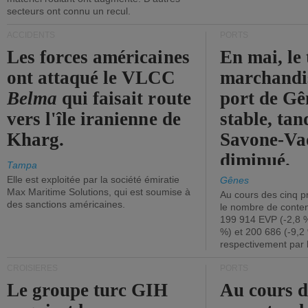
secteurs ont connu un recul.
ACCIDENTS
PORTS
Les forces américaines
En mai, le 
ont attaqué le VLCC
marchandis
Belma
qui faisait route
port de Gên
vers l'île iranienne de
stable, tan
Kharg.
Savone-Vad
diminué.
Tampa
Elle est exploitée par la société émiratie
Gênes
Max Maritime Solutions, qui est soumise à
Au cours des cinq p
des sanctions américaines.
le nombre de conten
199 914 EVP (-2,8 %
%) et 200 686 (-9,2 
respectivement par 
CROISIÈRES
PORTS
Le groupe turc GIH
Au cours 