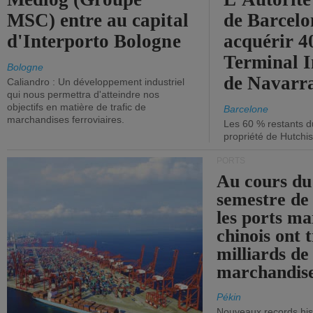
MSC) entre au capital
de Barcelo
d'Interporto Bologne
acquérir 
Terminal 
Bologne
de Navarr
Caliandro : Un développement industriel
qui nous permettra d'atteindre nos
objectifs en matière de trafic de
Barcelone
marchandises ferroviaires.
Les 60 % restants du
propriété de Hutchis
PORTS
Au cours du
semestre de 
les ports ma
chinois ont t
milliards de
marchandise
Pékin
Nouveaux records hist