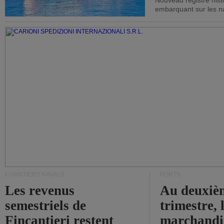
Nouveau registre his
embarquant sur les nav
CHANTIERS NAVALS
PORTS
Les revenus
Au deuxiè
semestriels de
trimestre, 
Fincantieri restent
marchandis