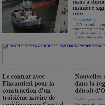
mais a dimi
manière sign
juin.
Panama/Balboa
L'ACP introduit de nou
concernant le tirant d
n'exclut pas des réd
quotidien de transits.
CROISIÈRES
ACCIDENTS
Le contrat avec
Nouvelles 
Fincantieri pour la
dans la ré
construction d'un
détroit d'
troisième navire de
Southampton/Téhér
croisière pour Crystal
Les négociations en