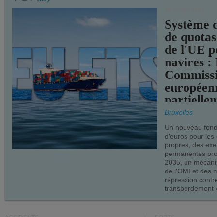
TRANSPORTS
Système 
de quotas
de l'UE p
navires :
Commiss
européen
partielle
demandes
Bruxelles
armateur
Un nouveau fonds
d'euros pour les
propres, des ex
permanentes pro
2035, un mécani
de l'OMI et des 
répression contre
transbordement «