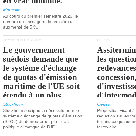
en vrac diminue.
Marseille
Au cours du premier semestre 2026, le
nombre de passagers de croisière a
augmenté de 5 %.
TRANSPORT MARITIME
PORTS
Le gouvernement
Assitermin
suédois demande que
les questio
le système d'échange
redevances
de quotas d'émission
concession
maritime de l'UE soit
d'investiss
étendu à un plus
d'intermod
grand nombre de
l'attention
Stockholm
Gênes
Stockholm souligne la nécessité pour le
Proposition visant 
navires.
politiciens.
système d'échange de quotas d'émission
réduction sur les fr
(SEQE) de demeurer un pilier de la
terminaux qui augmen
politique climatique de l'UE.
ferroviaire.