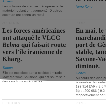
Anvers
Les volumes de vrac sec récupérés et le
Hong Kong
matériel roulant ont augmenté. D'autres
secteurs ont connu un recul.
ACCIDENTS
PORTS
Les forces américaines
En mai, le 
ont attaqué le VLCC
marchandis
Belma
qui faisait route
port de Gên
vers l'île iranienne de
stable, tan
Kharg.
Savone-Vad
diminué.
Tampa
Elle est exploitée par la société émiratie
Gênes
Max Maritime Solutions, qui est soumise à
Au cours des cinq p
des sanctions américaines.
le nombre de conten
199 914 EVP (-2,8 %
%) et 200 686 (-9,2 
respectivement par 
CROISIÈRES
PORTS