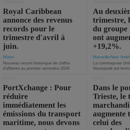
CROISIÈRES
TRANSPORT MARITIM
Royal Caribbean
Au deuxiè
annonce des revenus
trimestre, 
records pour le
du group
trimestre d'avril à
ont augme
juin.
+19,2%.
Miami
Marseille/New York/
Nouveau record historique de chiffre
La coentreprise Uni
d'affaires au premier semestre 2026
Stonepeak est term
PORTS
PORTS
PortXchange : Pour
Dans le po
réduire
Trieste, le 
immédiatement les
marchandis
émissions du transport
augmente t
maritime, nous devons
celui des