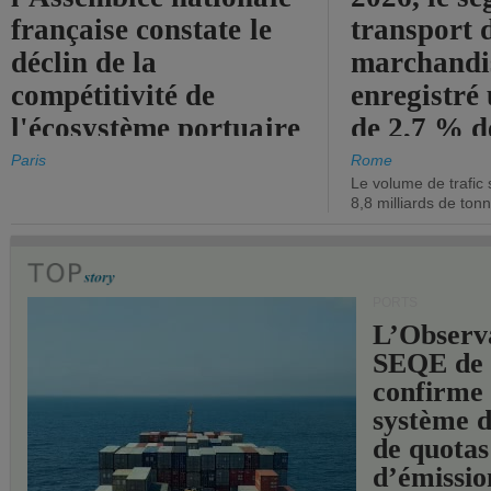
française constate le
transport 
déclin de la
marchandis
compétitivité de
enregistré
l'écosystème portuaire
de 2,7 % d
de l'État.
chiffre d'a
Paris
Rome
Le volume de trafic 
opérationn
8,8 milliards de ton
PORTS
L’Observ
SEQE de 
confirme 
système 
de quotas
d’émissio