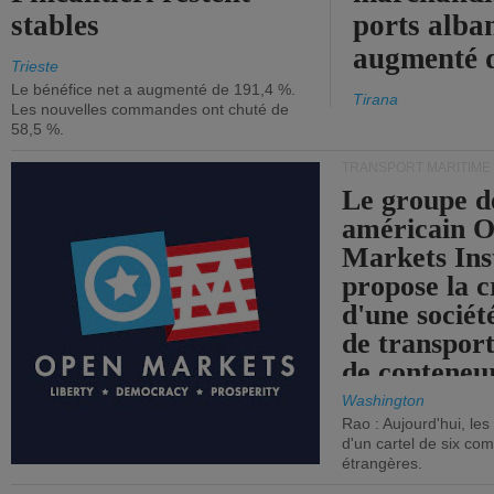
stables
ports alba
augmenté 
Trieste
Le bénéfice net a augmenté de 191,4 %.
Tirana
Les nouvelles commandes ont chuté de
58,5 %.
TRANSPORT MARITIME
Le groupe d
américain 
Markets Ins
propose la c
d'une sociét
de transpor
de conteneu
Washington
Rao : Aujourd'hui, le
d'un cartel de six co
étrangères.