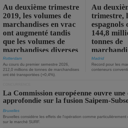
Au deuxième trimestre
Au deuxiè
2019, les volumes de
trimestre, 
marchandises en vrac
espagnols o
ont augmenté tandis
144,8 mill
que les volumes de
tonnes de
marchandises diverses
marchandi
ont diminué.
(+2,9%).
Rotterdam
Madrid
Au cours du premier semestre 2026,
Record pour les ma
212,0 millions de tonnes de marchandises
conteneurs convent
ont été transportées (+0,4%).
CONCURRENCE
La Commission européenne ouvre une 
approfondie sur la fusion Saipem-Subs
Bruxelles
Bruxelles considère les effets de l'opération comme particulièrement
sur le marché SURF.