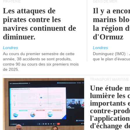
PIRATERIE
GENS DE MER
Les attaques de
Il y a enco
pirates contre les
marins blo
navires continuent de
la région d
diminuer.
d'Ormuz
Londres
Londres
Au cours du premier semestre de cette
Dominguez (IMO) : 
année, 38 accidents se sont produits,
que le plan d'évacua
contre 90 au cours des six premiers mois
de 2025.
TRANSPORT MARITIME
Une étude m
lumière les 
importants e
contre-produ
l'applicatio
d'échange d