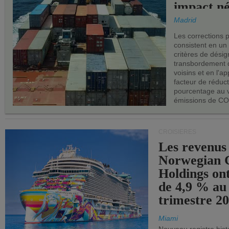
impact né
les ports 
Madrid
Les corrections 
consistent en un
critères de désig
transbordement 
voisins et en l'ap
facteur de réduc
pourcentage au 
émissions de CO
CROISIÈRES
Les revenus
Norwegian C
Holdings on
de 4,9 % au
trimestre 20
Miami