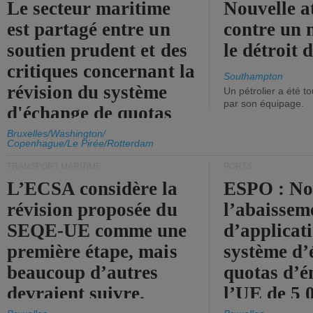
Le secteur maritime
Nouvelle a
est partagé entre un
contre un 
soutien prudent et des
le détroit
critiques concernant la
Southampton
révision du système
Un pétrolier a été 
par son équipage.
d'échange de quotas
d'émission de l'UE.
Bruxelles/Washington/
Copenhague/Le Pirée/Rotterdam
TRANSPORT MARITIME
PORTS
L’ECSA considère la
ESPO : No
révision proposée du
l’abaissem
SEQE-UE comme une
d’applicat
première étape, mais
système d’
beaucoup d’autres
quotas d’é
devraient suivre.
l’UE de 5 