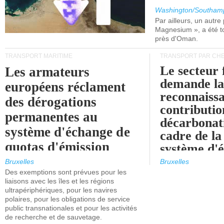
Washington/Southam
Par ailleurs, un autre p
Magnesium », a été t
près d'Oman.
TRANSPORT MARITIME
TRANSPORT PAR CHE
Le secteur 
Les armateurs
demande l
européens réclament
reconnaissa
des dérogations
contributio
permanentes au
décarbonat
système d'échange de
cadre de la
quotas d'émission
système d'
maritimes de l'UE
quotas d'ém
Bruxelles
Bruxelles
l'UE (SEQ
Des exemptions sont prévues pour les
après 2030.
liaisons avec les îles et les régions
ultrapériphériques, pour les navires
polaires, pour les obligations de service
public transnationales et pour les activités
de recherche et de sauvetage.