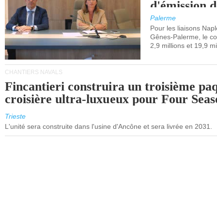
d'émission d
(SEQE-UE) a
Palerme
maritimes av
Pour les liaisons Nap
Gênes-Palerme, le coû
occidentale.
2,9 millions et 19,9 mi
CHANTIERS NAVALS
Fincantieri construira un troisième pa
croisière ultra-luxueux pour Four Seas
Trieste
L'unité sera construite dans l'usine d'Ancône et sera livrée en 2031.