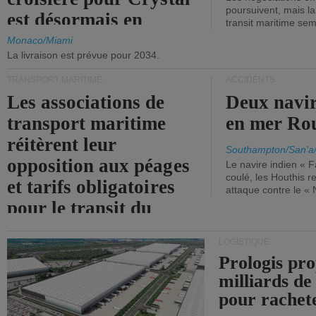
poursuivent, mais l
est désormais en
transit maritime sem
vigueur.
Monaco/Miami
La livraison est prévue pour 2034.
TRANSPORT MARITIME
ACCIDENTS
Les associations de
Deux navir
transport maritime
en mer Ro
réitèrent leur
Southampton/San'a
opposition aux péages
Le navire indien « F
coulé, les Houthis 
et tarifs obligatoires
attaque contre le «
pour le transit du
détroit d'Ormuz.
LOGISTIQUE
Prologis pro
milliards de
pour rachet