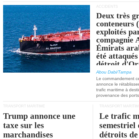
ACCIDENTS
Deux très g
conteneurs
exploités pa
compagnie
Émirats ara
été attaqués
détroit d'O
Abou Dabi/Tampa
Le commandement cen
annonce le rétabliss
trafic maritime à dest
provenance des ports 
TRANSPORT MARITIME
TRANSPORT MARITIM
Trump annonce une
Le trafic 
taxe sur les
semestriel 
marchandises
détroits d