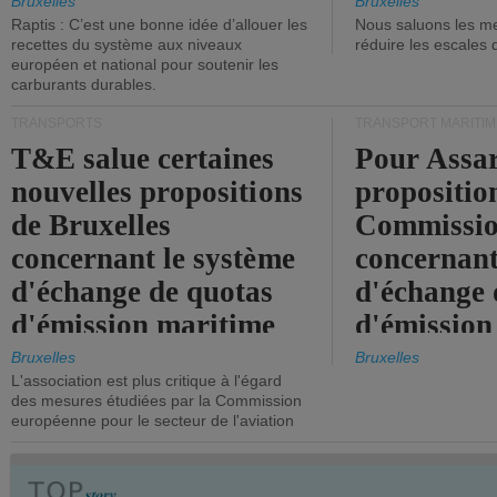
tonneaux d
Bruxelles
Bruxelles
Raptis : C’est une bonne idée d’allouer les
Nous saluons les me
brute.
recettes du système aux niveaux
réduire les escales 
européen et national pour soutenir les
carburants durables.
TRANSPORTS
TRANSPORT MARITIM
T&E salue certaines
Pour Assar
nouvelles propositions
propositio
de Bruxelles
Commissi
concernant le système
concernant
d'échange de quotas
d'échange 
d'émission maritime
d'émission
de l'UE.
timide, alo
Bruxelles
Bruxelles
L'association est plus critique à l'égard
mesures pl
des mesures étudiées par la Commission
courageuse
européenne pour le secteur de l'aviation
attendues.