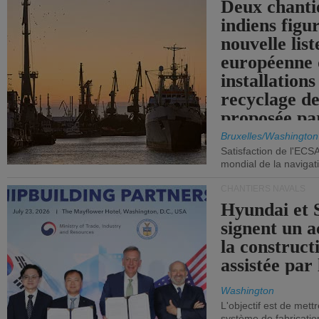
Deux chanti
indiens figu
nouvelle list
européenne 
installations
recyclage de
proposée pa
Commission
Bruxelles/Washington
Satisfaction de l'ECS
mondial de la navigat
CHANTIERS NAVALS
Hyundai et 
signent un 
la construct
assistée par 
Washington
L'objectif est de mett
système de fabricati