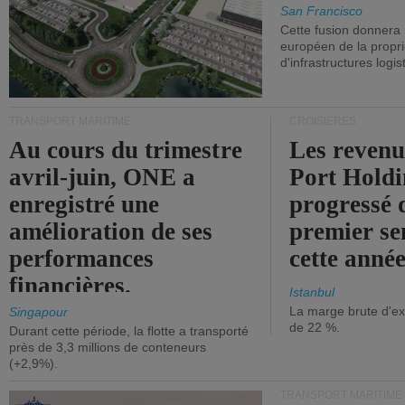
San Francisco
Cette fusion donnera
européen de la propri
d'infrastructures logis
TRANSPORT MARITIME
CROISIÈRES
Au cours du trimestre
Les revenu
avril-juin, ONE a
Port Holdi
enregistré une
progressé 
amélioration de ses
premier se
performances
cette année
financières.
Istanbul
La marge brute d'ex
Singapour
de 22 %.
Durant cette période, la flotte a transporté
près de 3,3 millions de conteneurs
(+2,9%).
TRANSPORT MARITIME