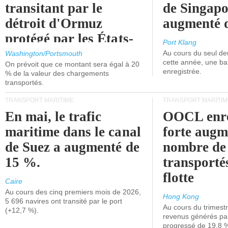
transitant par le
de Singapo
détroit d'Ormuz
augmenté 
protégé par les États-
Port Klang
Unis.
Au cours du seul de
Washington/Portsmouth
cette année, une ba
On prévoit que ce montant sera égal à 20
enregistrée.
% de la valeur des chargements
transportés.
TRANSPORT MARITIME
TRANSPORT MARITIM
En mai, le trafic
OOCL enre
maritime dans le canal
forte augm
de Suez a augmenté de
nombre de
15 %.
transporté
flotte
Caire
Au cours des cinq premiers mois de 2026,
Hong Kong
5 696 navires ont transité par le port
Au cours du trimestre
(+12,7 %).
revenus générés par 
progressé de 19,8 