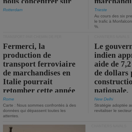
nous concentrer sur
marchandis
les ports.
diminue.
Rotterdam
Trieste
Au cours des six pr
le trafic à Monfalco
%.
TRANSPORT PAR CHEMIN DE FER
CHANTIERS NAVALS
Fermerci, la
Le gouver
production de
indien app
transport ferroviaire
aide de 7,2
de marchandises en
de dollars 
Italie pourrait
constructi
retomber cette année
nationale.
aux niveaux de 2015.
Rome
New Delhi
Carte : Nous sommes confrontés à des
Stratégie adoptée a
données qui dépassent toutes les
revitaliser le secteur
attentes.
CHANTIERS NAVALS