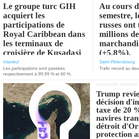
Le groupe turc GIH
Au cours 
acquiert les
semestre, l
participations de
russes ont 
Royal Caribbean dans
millions d
les terminaux de
marchandi
croisière de Kusadasi
(+5,8%).
et de Lisbonne.
Istanbul
Saint-Pétersbourg
Les participations sont passées
Trafic record au de
respectivement à 99,99 % et 60 %.
TRANSPORT MARITIME
Trump revie
décision d'
taxe de 20 %
navires tran
détroit d'O
protection 