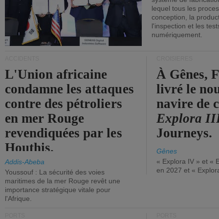
lequel tous les proces
conception, la producti
l'inspection et les tes
numériquement.
ACCIDENTS
CROISIÈRES
L'Union africaine
À Gênes, F
condamne les attaques
livré le n
contre des pétroliers
navire de c
en mer Rouge
Explora II
revendiquées par les
Journeys.
Houthis.
Gênes
« Explora IV » et « 
Addis-Abeba
en 2027 et « Explor
Youssouf : La sécurité des voies
maritimes de la mer Rouge revêt une
importance stratégique vitale pour
l'Afrique.
PORTS
PORTS