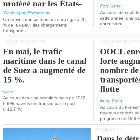
protégé par les États-
Port Klang
Unis.
Au cours du seul de
Washington/Portsmouth
cette année, une ba
On prévoit que ce montant sera égal à 20
enregistrée.
% de la valeur des chargements
transportés.
TRANSPORT MARITIME
TRANSPORT MARITIM
En mai, le trafic
OOCL enre
maritime dans le canal
forte augm
de Suez a augmenté de
nombre de
15 %.
transporté
flotte
Caire
Au cours des cinq premiers mois de 2026,
Hong Kong
5 696 navires ont transité par le port
Au cours du trimestre
(+12,7 %).
revenus générés par 
progressé de 19,8 
ACCIDENTS
Dans le détr