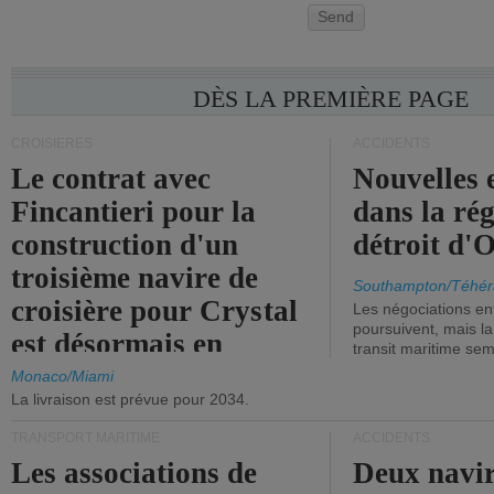
Send
DÈS LA PREMIÈRE PAGE
CROISIÈRES
ACCIDENTS
Le contrat avec
Nouvelles 
Fincantieri pour la
dans la ré
construction d'un
détroit d'
troisième navire de
Southampton/Téhér
croisière pour Crystal
Les négociations en
poursuivent, mais l
est désormais en
transit maritime sem
vigueur.
Monaco/Miami
La livraison est prévue pour 2034.
TRANSPORT MARITIME
ACCIDENTS
Les associations de
Deux navir