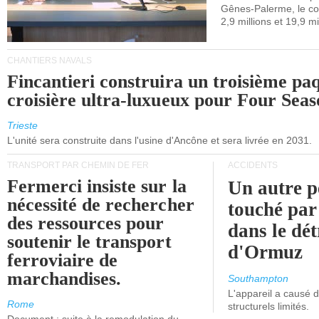
Gênes-Palerme, le coû
occidentale.
2,9 millions et 19,9 mi
CHANTIERS NAVALS
Fincantieri construira un troisième pa
croisière ultra-luxueux pour Four Seas
Trieste
L'unité sera construite dans l'usine d'Ancône et sera livrée en 2031.
TRANSPORT PAR CHEMIN DE FER
ACCIDENTS
Fermerci insiste sur la
Un autre p
nécessité de rechercher
touché par
des ressources pour
dans le dét
soutenir le transport
d'Ormuz
ferroviaire de
marchandises.
Southampton
L'appareil a causé
Rome
structurels limités.