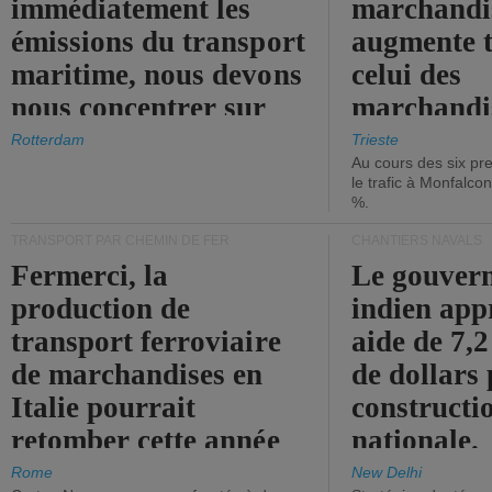
immédiatement les
marchandis
émissions du transport
augmente t
maritime, nous devons
celui des
nous concentrer sur
marchandis
les ports.
diminue.
Rotterdam
Trieste
Au cours des six pr
le trafic à Monfalco
%.
TRANSPORT PAR CHEMIN DE FER
CHANTIERS NAVALS
Fermerci, la
Le gouver
production de
indien app
transport ferroviaire
aide de 7,2
de marchandises en
de dollars 
Italie pourrait
constructi
retomber cette année
nationale.
aux niveaux de 2015.
Rome
New Delhi