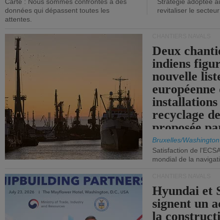
Carte : Nous sommes confrontés à des
Stratégie adoptée a
données qui dépassent toutes les
revitaliser le secteur
attentes.
CHANTIERS NAVALS
Deux chanti
indiens figu
nouvelle list
européenne 
installations
recyclage de
proposée pa
Commission
Bruxelles/Washington
Satisfaction de l'ECS
mondial de la navigat
CHANTIERS NAVALS
Hyundai et 
signent un 
la construct