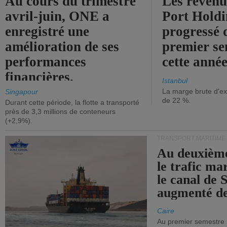
Au cours du trimestre
Les revenu
avril-juin, ONE a
Port Holdi
enregistré une
progressé 
amélioration de ses
premier se
performances
cette année
financières.
Istanbul
La marge brute d'ex
Singapour
de 22 %.
Durant cette période, la flotte a transporté
près de 3,3 millions de conteneurs
(+2,9%).
TRANSPORT MARITIME
Au deuxième
le trafic ma
le canal de 
augmenté de
Caire
Au premier semestre 