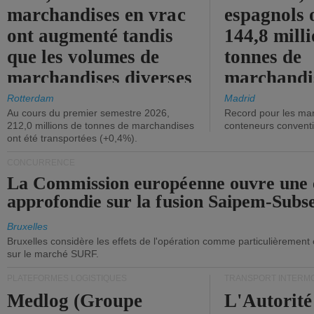
marchandises en vrac
espagnols o
ont augmenté tandis
144,8 mill
que les volumes de
tonnes de
marchandises diverses
marchandi
ont diminué.
(+2,9%).
Rotterdam
Madrid
Au cours du premier semestre 2026,
Record pour les ma
212,0 millions de tonnes de marchandises
conteneurs convent
ont été transportées (+0,4%).
CONCURRENCE
La Commission européenne ouvre une 
approfondie sur la fusion Saipem-Subs
Bruxelles
Bruxelles considère les effets de l'opération comme particulièrement
sur le marché SURF.
PLATEFORMES LOGISTIQUES
TRANSPORT INTERM
Medlog (Groupe
L'Autorité