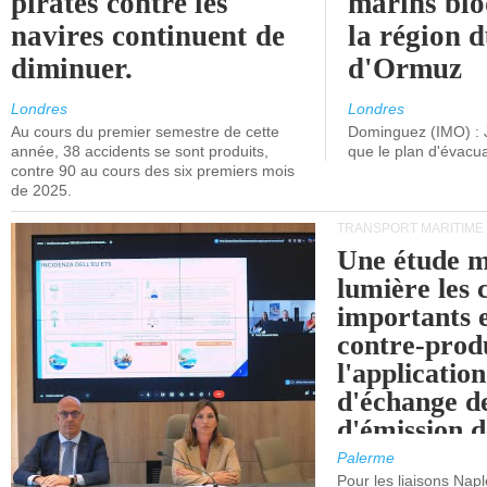
pirates contre les
marins blo
navires continuent de
la région d
diminuer.
d'Ormuz
Londres
Londres
Au cours du premier semestre de cette
Dominguez (IMO) : 
année, 38 accidents se sont produits,
que le plan d'évacua
contre 90 au cours des six premiers mois
de 2025.
TRANSPORT MARITIME
Une étude m
lumière les 
importants e
contre-produ
l'applicatio
d'échange d
d'émission d
(SEQE-UE) a
Palerme
maritimes av
Pour les liaisons Nap