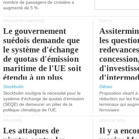
nombre de passagers de croisière a
augmenté de 5 %.
TRANSPORT MARITIME
PORTS
Le gouvernement
Assitermin
suédois demande que
les questio
le système d'échange
redevances
de quotas d'émission
concession
maritime de l'UE soit
d'investiss
étendu à un plus
d'intermod
grand nombre de
l'attention
Stockholm
Gênes
Stockholm souligne la nécessité pour le
Proposition visant 
navires.
politiciens.
système d'échange de quotas d'émission
réduction sur les fr
(SEQE) de demeurer un pilier de la
terminaux qui augmen
politique climatique de l'UE.
ferroviaire.
PIRATERIE
GENS DE MER
Les attaques de
Il y a enco