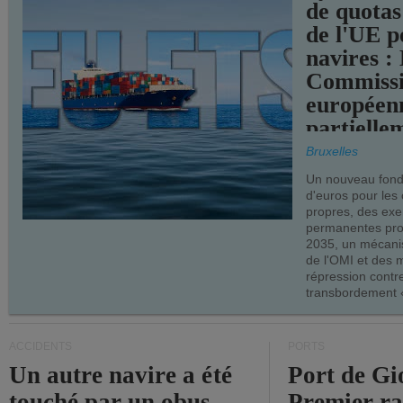
de quotas
de l'UE p
navires :
Commiss
européen
partielle
demandes
Bruxelles
armateur
Un nouveau fonds
d'euros pour les
propres, des ex
permanentes pro
2035, un mécani
de l'OMI et des 
répression contre
transbordement «
ACCIDENTS
PORTS
Un autre navire a été
Port de Gi
touché par un obus
Premier r