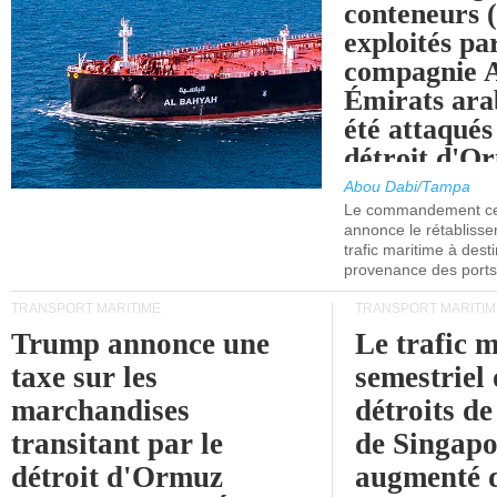
conteneurs
exploités pa
compagnie
Émirats ara
été attaqués
détroit d'O
Abou Dabi/Tampa
Le commandement cen
annonce le rétabliss
trafic maritime à dest
provenance des ports 
TRANSPORT MARITIME
TRANSPORT MARITIM
Trump annonce une
Le trafic 
taxe sur les
semestriel 
marchandises
détroits d
transitant par le
de Singapo
détroit d'Ormuz
augmenté 