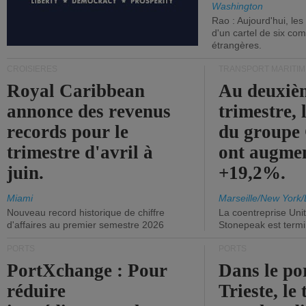
Washington
Rao : Aujourd'hui, le
d'un cartel de six co
étrangères.
CROISIÈRES
TRANSPORT MARITIM
Royal Caribbean
Au deuxiè
annonce des revenus
trimestre, 
records pour le
du group
trimestre d'avril à
ont augme
juin.
+19,2%.
Miami
Marseille/New York/
Nouveau record historique de chiffre
La coentreprise Uni
d'affaires au premier semestre 2026
Stonepeak est term
PORTS
PORTS
PortXchange : Pour
Dans le po
réduire
Trieste, le 