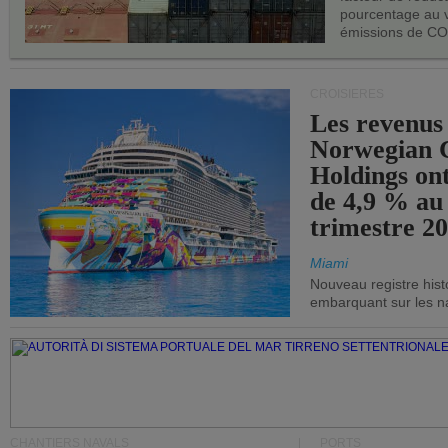
pourcentage au 
émissions de CO
CROISIÈRES
Les revenus
Norwegian C
Holdings on
de 4,9 % au
trimestre 20
Miami
Nouveau registre his
embarquant sur les nav
CHANTIERS NAVALS
PORTS