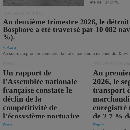
été de +14,0 %.
TRANSPORT MARITIME
Au deuxième trimestre 2026, le détroit
Bosphore a été traversé par 10 082 nav
%).
Ankara
Au cours du premier semestre, le trafic maritime a diminué de -0,5%.
PORTS
TRANSPORT PAR CHE
Un rapport de
Au premie
l'Assemblée nationale
2026, le s
française constate le
transport 
déclin de la
marchandis
compétitivité de
enregistré
l'écosystème portuaire
de 2,7 % d
de l'État.
chiffre d'a
Paris
Rome