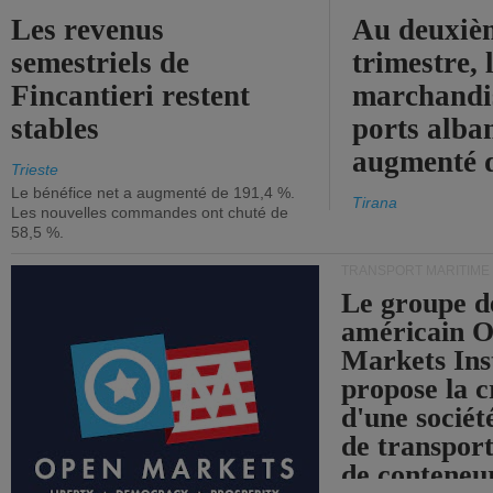
Les revenus
Au deuxiè
semestriels de
trimestre, 
Fincantieri restent
marchandis
stables
ports alba
augmenté 
Trieste
Le bénéfice net a augmenté de 191,4 %.
Tirana
Les nouvelles commandes ont chuté de
58,5 %.
TRANSPORT MARITIME
Le groupe d
américain 
Markets Ins
propose la c
d'une sociét
de transpor
de conteneu