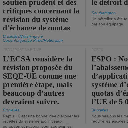
soutien prudent et des
le détroit
critiques concernant la
Southampton
révision du système
Un pétrolier a été 
par son équipage.
d'échange de quotas
d'émission de l'UE.
Bruxelles/Washington/
Copenhague/Le Pirée/Rotterdam
TRANSPORT MARITIME
PORTS
L’ECSA considère la
ESPO : No
révision proposée du
l’abaissem
SEQE-UE comme une
d’applicat
première étape, mais
système d’
beaucoup d’autres
quotas d’é
devraient suivre.
l’UE de 5 
tonneaux d
Bruxelles
Bruxelles
Raptis : C’est une bonne idée d’allouer les
Nous saluons les me
brute.
recettes du système aux niveaux
réduire les escales 
européen et national pour soutenir les