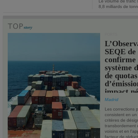
Le volume de trafic 
opérationn
8,8 milliards de ton
PORTS
L’Observ
SEQE de 
confirme 
système 
de quotas
d’émissio
impact né
les ports 
Madrid
Les corrections 
consistent en un
critères de désig
transbordement 
voisins et en l'ap
facteur de réduc