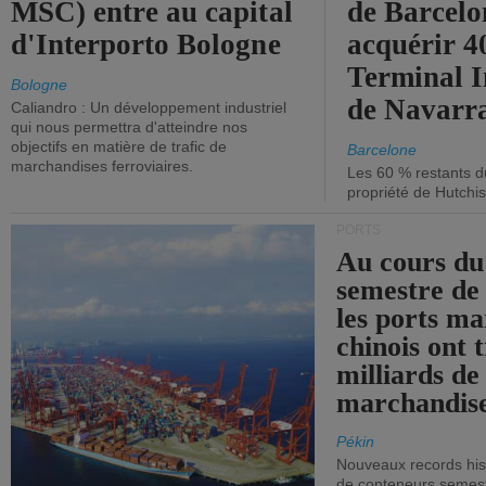
MSC) entre au capital
de Barcelo
d'Interporto Bologne
acquérir 
Terminal 
Bologne
de Navarr
Caliandro : Un développement industriel
qui nous permettra d'atteindre nos
objectifs en matière de trafic de
Barcelone
marchandises ferroviaires.
Les 60 % restants du
propriété de Hutchis
PORTS
Au cours du
semestre de 
les ports ma
chinois ont t
milliards de
marchandise
Pékin
Nouveaux records hist
de conteneurs semestri