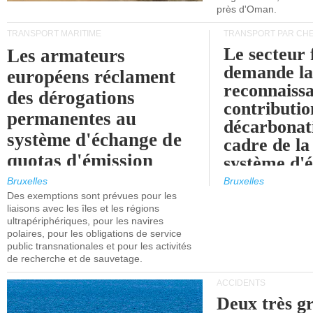
près d'Oman.
TRANSPORT MARITIME
TRANSPORT PAR CHE
Le secteur 
Les armateurs
demande l
européens réclament
reconnaissa
des dérogations
contributio
permanentes au
décarbonat
système d'échange de
cadre de la
quotas d'émission
système d'
maritimes de l'UE
quotas d'ém
Bruxelles
Bruxelles
l'UE (SEQ
Des exemptions sont prévues pour les
après 2030.
liaisons avec les îles et les régions
ultrapériphériques, pour les navires
polaires, pour les obligations de service
public transnationales et pour les activités
de recherche et de sauvetage.
ACCIDENTS
Deux très g