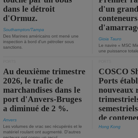
dans le détroit
d'un grand
d'Ormuz.
conteneurs
d'amarrage
Southampton/Tampa
Des Marines américains ont mené une
Gioia Tauro
inspection à bord d'un pétrolier sous
Le navire « MSC Mir
sanctions.
une puissance total
PORTS
PORTS
Au deuxième trimestre
COSCO Sh
2026, le trafic de
Ports établ
marchandises dans le
nouveaux 
port d'Anvers-Bruges
trimestriel
a diminué de 2 %.
semestriels
de contene
Anvers
Les volumes de vrac sec récupérés et le
Hong Kong
matériel roulant ont augmenté. D'autres
secteurs ont connu un recul.