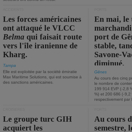
ACCIDENTS
PORTS
Les forces américaines
En mai, le 
ont attaqué le VLCC
marchandis
Belma
qui faisait route
port de Gên
vers l'île iranienne de
stable, tan
Kharg.
Savone-Vad
diminué.
Tampa
Elle est exploitée par la société émiratie
Gênes
Max Maritime Solutions, qui est soumise à
Au cours des cinq p
des sanctions américaines.
le nombre de conten
199 914 EVP (-2,8 %
%) et 200 686 (-9,2 
respectivement par 
CROISIÈRES
PORTS
Le groupe turc GIH
Au cours 
acquiert les
semestre, l