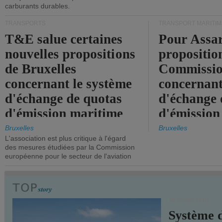
carburants durables.
TRANSPORTS
TRANSPORT MARITIM
T&E salue certaines
Pour Assar
nouvelles propositions
propositio
de Bruxelles
Commissi
concernant le système
concernant
d'échange de quotas
d'échange 
d'émission maritime
d'émission
de l'UE.
timide, alo
Bruxelles
Bruxelles
L'association est plus critique à l'égard
mesures pl
des mesures étudiées par la Commission
courageuse
européenne pour le secteur de l'aviation
attendues.
TRANSPORTS
Système 