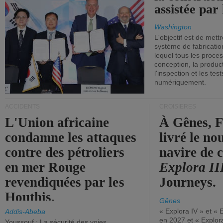
assistée par 
Washington
L'objectif est de mett
système de fabricati
lequel tous les proces
conception, la producti
l'inspection et les tes
numériquement.
ACCIDENTS
CROISIÈRES
L'Union africaine
À Gênes, F
condamne les attaques
livré le n
contre des pétroliers
navire de c
en mer Rouge
Explora II
revendiquées par les
Journeys.
Houthis.
Gênes
« Explora IV » et « 
Addis-Abeba
en 2027 et « Explor
Youssouf : La sécurité des voies