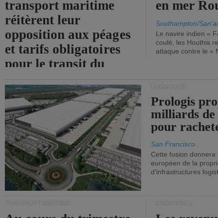
transport maritime
en mer Ro
réitèrent leur
Southampton/San'a
opposition aux péages
Le navire indien « F
coulé, les Houthis 
et tarifs obligatoires
attaque contre le «
pour le transit du
détroit d'Ormuz.
LOGISTIQUE
Prologis pro
milliards de
pour rachet
San Francisco
Cette fusion donnera
européen de la propri
d'infrastructures logis
TRANSPORT MARITIME
CROISIÈRES