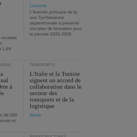
a
Livourne
L’Autorité portuaire de la
mer Tyrrhénienne
septentrionale a présenté
son plan de formation pour
la période 2026-2028.
 recettes
en
à 1,69
MODAL
TRANSPORTS
ia
L'Italie et la Tunisie
inal
signent un accord de
rte à
collaboration dans le
ée
secteur des
transports et de la
logistique
on 96 000
Rome
errain et
INFRASTRUCTURES