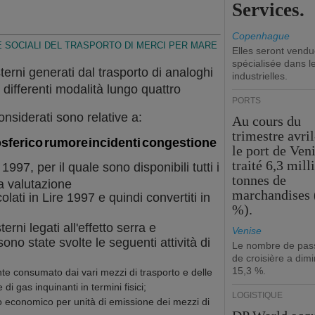
Services.
Copenhague
 E SOCIALI DEL TRASPORTO DI MERCI PER MARE
Elles seront vend
spécialisée dans l
terni generati dal trasporto di analoghi
industrielles.
e differenti modalità lungo quattro
PORTS
onsiderati sono relative a:
Au cours du
trimestre avril
sferico
rumore
incidenti
congestione
le port de Ven
traité 6,3 mill
1997, per il quale sono disponibili tutti i
tonnes de
la valutazione
marchandises 
colati in Lire 1997 e quindi convertiti in
%).
erni legati all'effetto serra e
Venise
ono state svolte le seguenti attività di
Le nombre de pas
de croisière a dim
15,3 %.
nte consumato dai vari mezzi di trasporto e delle
 di gas inquinanti in termini fisici;
LOGISTIQUE
no economico per unità di emissione dei mezzi di