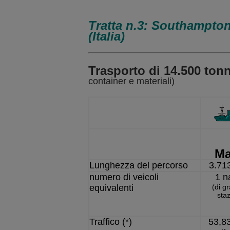
Tratta n.3: Southampton
(Italia)
Trasporto di 14.500 tonn
container e materiali)
Ma
Lunghezza del percorso
3.71
numero di veicoli
1 n
equivalenti
(di g
sta
Traffico (*)
53,8