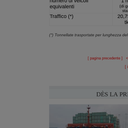
numero di veicoli
1 
equivalenti
(di 
sta
Traffico (*)
20,7
t
(*) Tonnellate trasportate per lunghezza de
[
pagina precedente
] 
[
DÈS LA P