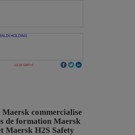
13:19 GMT+2
 Maersk commercialise
ces de formation Maersk
et Maersk H2S Safety