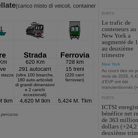
llate
(carico misto di veicoli, container
PORTS
Le trafic de
conteneurs au 
New York a
augmenté de 
au deuxième
re
Strada
Ferrovia
trimestre
 Km
620 Km
728 km
New York
ave
291 autocarri
15 treni
Au cours des six 
 stazza
(oltre 100 bisarche,
(220 carri
mois de 2026, 4,43
180 auto-articolati
ferroviari)
d'EVP ont été
di grandi dimensioni
manutentionnés (
e 2 carichi
eccezionali)
PORTS
M tkm
4,620 M tkm
5,424 M. Tkm
ICTSI enregis
bénéfice net r
l percorso
de 363 million
dollars (+24,2
deuxième trim