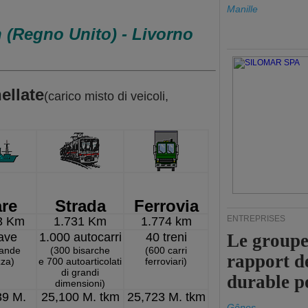
Manille
 (Regno Unito) - Livorno
ellate
(carico misto di veicoli,
re
Strada
Ferrovia
ENTREPRISES
3 Km
1.731 Km
1.774 km
ave
1.000 autocarri
40 treni
Le groupe
rande
(300 bisarche
(600 carri
rapport d
zza)
e 700 autoarticolati
ferroviari)
di grandi
durable p
dimensioni)
39 M.
25,100 M. tkm
25,723 M. tkm
Gênes