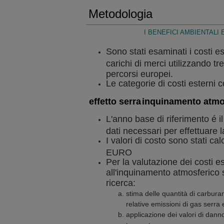
Metodologia
I BENEFICI AMBIENTALI
Sono stati esaminati i costi es
carichi di merci utilizzando tr
percorsi europei.
Le categorie di costi esterni c
effetto serra
inquinamento atmo
L'anno base di riferimento é il 
dati necessari per effettuare 
I valori di costo sono stati cal
EURO
Per la valutazione dei costi est
all'inquinamento atmosferico s
ricerca:
stima delle quantità di carbura
relative emissioni di gas serra e
applicazione dei valori di dan