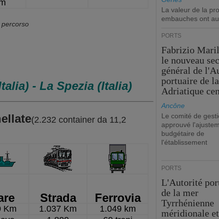
km
La valeur de la p
embauches ont au
l percorso
PORTS
Fabrizio Maril
le nouveau sec
général de l'A
portuaire de l
talia) - La Spezia (Italia)
Adriatique cen
Ancône
ellate
Le comité de gesti
(2.232 container da 11,2
approuvé l'ajuste
budgétaire de
l'établissement
PORTS
L'Autorité por
de la mer
are
Strada
Ferrovia
Tyrrhénienne
0 Km
1.037 Km
1.049 km
méridionale et