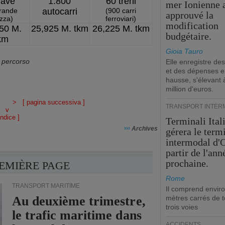
nave
1.800
60 treni
mer Ionienne 
grande
autocarri
(900 carri
approuvé la
zza)
ferroviari)
modification
50 M.
25,925 M. tkm
26,225 M. tkm
budgétaire.
km
Gioia Tauro
l percorso
Elle enregistre des
et des dépenses 
hausse, s'élevant 
million d'euros.
< > [
pagina successiva
]
TRANSPORT INTER
v
indice
]
Terminali Ital
›››
Archives
gérera le term
intermodal d'O
partir de l'ann
prochaine.
REMIÈRE PAGE
Rome
TRANSPORT MARITIME
Il comprend envir
Au deuxième trimestre,
mètres carrés de t
trois voies
le trafic maritime dans
ACCIDENTS