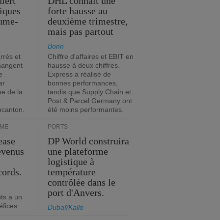
iert
DHL connaît une
tiques
forte hausse au
ume-
deuxième trimestre,
mais pas partout
Bonn
rrés et
Chiffre d'affaires et EBIT en
hangent
hausse à deux chiffres.
e
Express a réalisé de
ar
bonnes performances,
ue de la
tandis que Supply Chain et
Post & Parcel Germany ont
incanton.
été moins performantes.
IME
PORTS
ease
DP World construira
evenus
une plateforme
logistique à
cords.
température
contrôlée dans le
port d'Anvers.
ts a un
éfices
Dubaï/Kallo