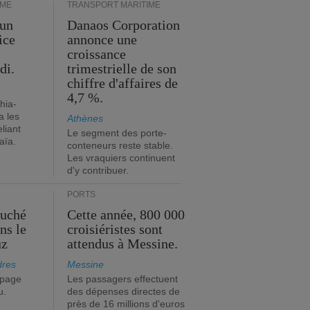
IME
TRANSPORT MARITIME
 un
Danaos Corporation
ice
annonce une
croissance
di.
trimestrielle de son
chiffre d'affaires de
4,7 %.
hia-
a les
Athènes
eliant
Le segment des porte-
aïa.
conteneurs reste stable.
Les vraquiers continuent
d'y contribuer.
PORTS
ouché
Cette année, 800 000
ns le
croisiéristes sont
uz
attendus à Messine.
dres
Messine
ipage
Les passagers effectuent
u.
des dépenses directes de
près de 16 millions d'euros