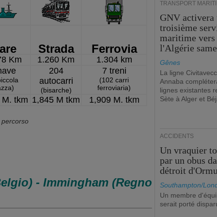
TRANSPORT MARIT
GNV activera
troisième serv
maritime vers
are
Strada
Ferrovia
l'Algérie same
78 Km
1.260 Km
1.304 km
Gênes
nave
204
7 treni
La ligne Civitavecc
piccola
autocarri
(102 carri
Annaba compléter
azza)
ferroviaria)
(bisarche)
lignes existantes r
 M. tkm
1,845 M tkm
1,909 M. tkm
Sète à Alger et Béj
l percorso
ACCIDENTS
Un vraquier t
par un obus da
détroit d'Orm
(Belgio) - Immingham (Regno
Southampton/Lon
Un membre d'équ
serait porté dispar