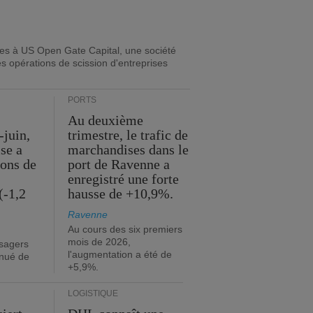
ues à US Open Gate Capital, une société
es opérations de scission d'entreprises
PORTS
Au deuxième
-juin,
trimestre, le trafic de
ise a
marchandises dans le
ions de
port de Ravenne a
enregistré une forte
(-1,2
hausse de +10,9%.
Ravenne
Au cours des six premiers
mois de 2026,
sagers
l'augmentation a été de
inué de
+5,9%.
LOGISTIQUE