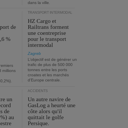
dans la ville.
TRANSPORT INTERMODAL
HZ Cargo et
port de
Railtrans forment
une coentreprise
1,6 %
pour le transport
intermodal
Zagreb
L’objectif est de générer un
trafic de plus de 500 000
premiers
tonnes entre les ports
 millions
croates et les marchés
d’Europe centrale.
+0,2%).
ACCIDENTS
tre un
Un autre navire de
ecord
GasLog a heurté une
s de
côte alors qu'il
 %) au
quittait le golfe
estre
Persique.