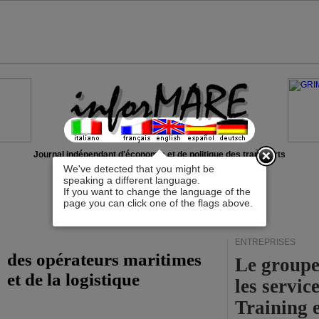
x
Journal indépendant d'économie et de politique des transports
We've detected that you might be
speaking a different language.
If you want to change the language of the
page you can click one of the flags above.
ENTREPRISES
des opérateurs maritimes
Le groupe
et de la logistique
les servi
Training 