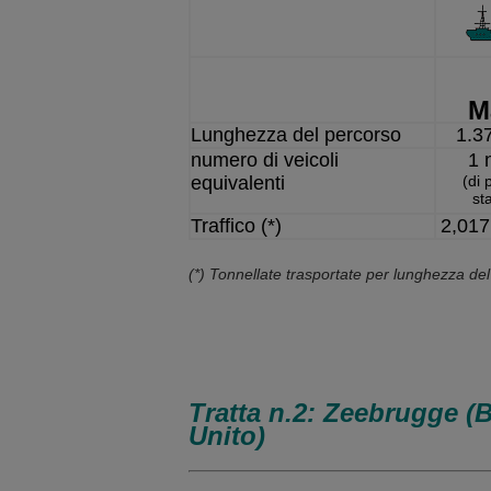
M
Lunghezza del percorso
1.3
numero di veicoli
1 
equivalenti
(di 
st
Traffico (*)
2,017
(*) Tonnellate trasportate per lunghezza de
Tratta n.2: Zeebrugge 
Unito)