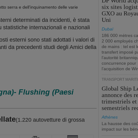
DP World acqu
six sites logis
fetto serra e dell'inquinamento delle varie
GXO au Roya
Uni
terni determinati da incidenti, è stata
 statistiche internazionali e nazionali
Dubaï
186 000 mètres ca
sti esterni sono stati adottati i valori di
2 000 employés c
ti da precedenti studi degli Amici della
de mains : tel est l
transfert imposé p
l’autorité britanniq
concurrence pour
l’acquisition de W
TRANSPORT MARIT
Global Ship L
gna)- Flushing (Paesi
annonce des r
trimestriels et
semestriels re
Athènes
llate
(1.220 autovetture di grossa
La hausse des coû
impact sur les bén