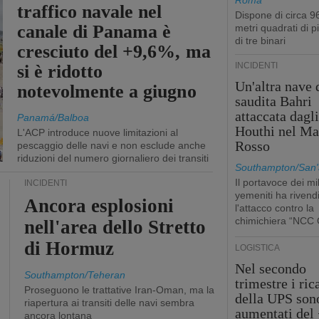
Roma
traffico navale nel
Dispone di circa 9
canale di Panama è
metri quadrati di p
di tre binari
cresciuto del +9,6%, ma
INCIDENTI
si è ridotto
Un'altra nave 
notevolmente a giugno
saudita Bahri
attaccata dagl
Panamá/Balboa
Houthi nel Ma
L'ACP introduce nuove limitazioni al
Rosso
pescaggio delle navi e non esclude anche
riduzioni del numero giornaliero dei transiti
Southampton/San'
Il portavoce dei mil
INCIDENTI
yemeniti ha rivend
Ancora esplosioni
l'attacco contro la
chimichiera “NCC 
nell'area dello Stretto
di Hormuz
LOGISTICA
Nel secondo
Southampton/Teheran
trimestre i ric
Proseguono le trattative Iran-Oman, ma la
della UPS son
riapertura ai transiti delle navi sembra
aumentati del
ancora lontana