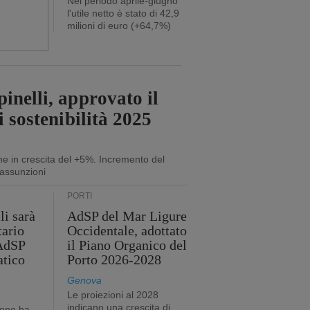
Nel periodo aprile-giugno
l'utile netto è stato di 42,9
milioni di euro (+64,7%)
inelli, approvato il
i sostenibilità 2025
ne in crescita del +5%. Incremento del
assunzioni
PORTI
li sarà
AdSP del Mar Ligure
tario
Occidentale, adottato
'AdSP
il Piano Organico del
atico
Porto 2026-2028
Genova
Le proiezioni al 2028
indicano una crescita di
ione ha