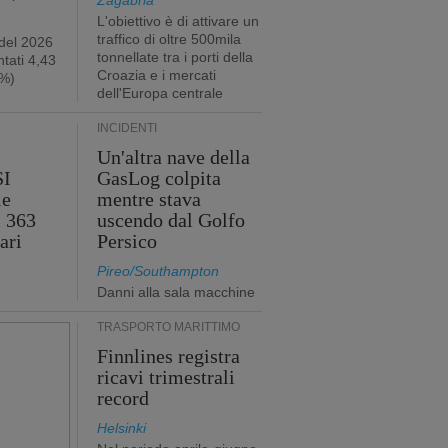
Zagabria
L'obiettivo è di attivare un
traffico di oltre 500mila
 del 2026
tonnellate tra i porti della
tati 4,43
Croazia e i mercati
2%)
dell'Europa centrale
INCIDENTI
Un'altra nave della
SI
GasLog colpita
le
mentre stava
i 363
uscendo dal Golfo
ari
Persico
Pireo/Southampton
Danni alla sala macchine
TRASPORTO MARITTIMO
Finnlines registra
ricavi trimestrali
record
Helsinki