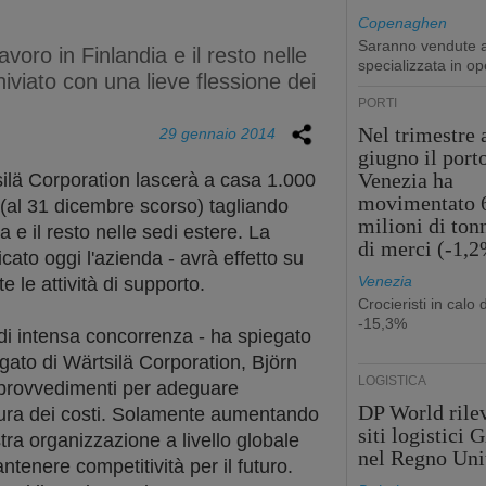
Copenaghen
Saranno vendute a
avoro in Finlandia e il resto nelle
specializzata in op
hiviato con una lieve flessione dei
PORTI
Nel trimestre 
29 gennaio 2014
giugno il port
Venezia ha
silä Corporation lascerà a casa 1.000
movimentato 
 (al 31 dicembre scorso) tagliando
milioni di ton
a e il resto nelle sedi estere. La
di merci (-1,
cato oggi l'azienda - avrà effetto su
Venezia
te le attività di supporto.
Crocieristi in calo 
-15,3%
 di intensa concorrenza - ha spiegato
gato di Wärtsilä Corporation, Björn
LOGISTICA
rovvedimenti per adeguare
DP World rilev
tura dei costi. Solamente aumentando
siti logistici
ostra organizzazione a livello globale
nel Regno Uni
ntenere competitività per il futuro.