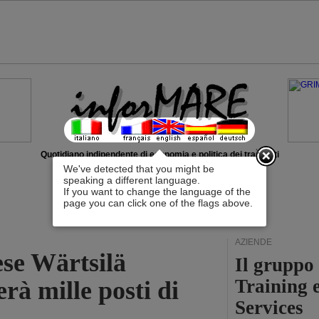
x
Quotidiano indipendente di economia e politica dei trasporti
We've detected that you might be
speaking a different language.
If you want to change the language of the
page you can click one of the flags above.
AZIENDE
ese Wärtsilä
Il gruppo
Training 
rà mille posti di
Services