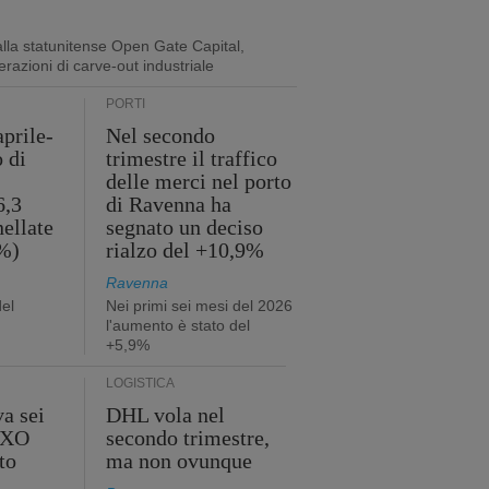
lla statunitense Open Gate Capital,
erazioni di carve-out industriale
PORTI
aprile-
Nel secondo
o di
trimestre il traffico
delle merci nel porto
6,3
di Ravenna ha
nellate
segnato un deciso
2%)
rialzo del +10,9%
Ravenna
del
Nei primi sei mesi del 2026
l'aumento è stato del
+5,9%
LOGISTICA
a sei
DHL vola nel
 GXO
secondo trimestre,
to
ma non ovunque