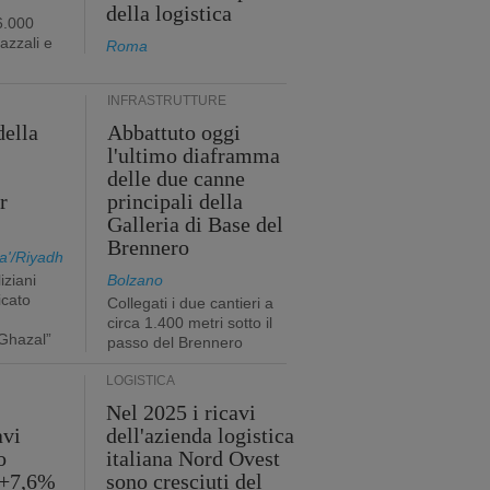
della logistica
6.000
iazzali e
Roma
INFRASTRUTTURE
della
Abbattuto oggi
l'ultimo diaframma
i
delle due canne
r
principali della
Galleria di Base del
Brennero
a'/Riyadh
iziani
Bolzano
icato
Collegati i due cantieri a
circa 1.400 metri sotto il
Ghazal”
passo del Brennero
LOGISTICA
Nel 2025 i ricavi
avi
dell'azienda logistica
o
italiana Nord Ovest
 +7,6%
sono cresciuti del