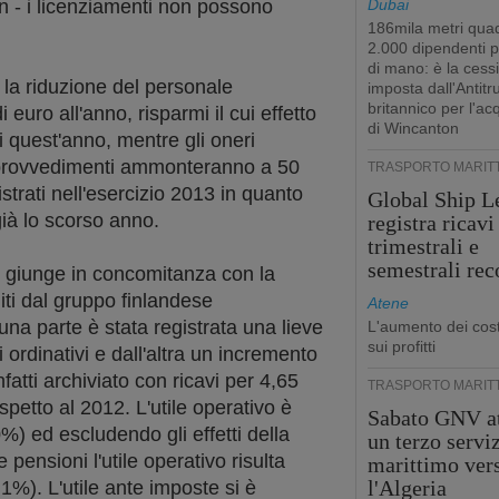
 - i licenziamenti non possono
Dubai
186mila metri quad
2.000 dipendenti 
di mano: è la cess
 la riduzione del personale
imposta dall'Antitr
britannico per l'ac
 euro all'anno, risparmi il cui effetto
di Wincanton
di quest'anno, mentre gli oneri
i provvedimenti ammonteranno a 50
TRASPORTO MARIT
gistrati nell'esercizio 2013 in quanto
Global Ship L
già lo scorso anno.
registra ricavi
trimestrali e
semestrali rec
e giunge in concomitanza con la
iti dal gruppo finlandese
Atene
una parte è stata registrata una lieve
L'aumento dei cost
sui profitti
i ordinativi e dall'altra un incremento
nfatti archiviato con ricavi per 4,65
TRASPORTO MARIT
ispetto al 2012. L'utile operativo è
Sabato GNV at
) ed escludendo gli effetti della
un terzo servi
 pensioni l'utile operativo risulta
marittimo ver
l'Algeria
1%). L'utile ante imposte si è