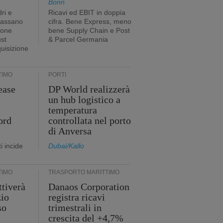
Bonn
ri e
Ricavi ed EBIT in doppia
passano
cifra. Bene Express, meno
ione
bene Supply Chain e Post
ust
& Parcel Germania
quisizione
TIMO
PORTI
ease
DP World realizzerà
un hub logistico a
temperatura
ord
controllata nel porto
di Anversa
i incide
Dubai/Kallo
TIMO
TRASPORTO MARITTIMO
tiverà
Danaos Corporation
zio
registra ricavi
so
trimestrali in
crescita del +4,7%