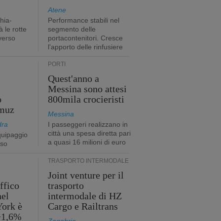
Atene
hia-
Performance stabili nel
 le rotte
segmento delle
verso
portacontenitori. Cresce
l'apporto delle rinfusiere
PORTI
Quest'anno a
Messina sono attesi
o
800mila crocieristi
rmuz
Messina
dra
I passeggeri realizzano in
città una spesa diretta pari
quipaggio
a quasi 16 milioni di euro
rso
TRASPORTO INTERMODALE
Joint venture per il
affico
trasporto
nel
intermodale di HZ
York è
Cargo e Railtrans
 +1,6%