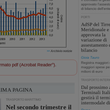
approvato l'asses
di bilancio dell'ent
PORTI
AdSP del Tirr
Meridionale e 
approvata la
variazione di
assestamento 
bilancio
›››
Archivio notizie
Gioia Tauro
Registra maggiori 
 formato pdf (Acrobat Reader
®
).
maggiori spese pe
milioni di euro
TRASPORTO INTER
Dal prossimo 
RIMA PAGINA
Terminali Ital
gestirà il term
TRASPORTO MARITTIMO
intermodale d
Nel secondo trimestre il