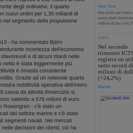
ronte degli ordinativi, il quarto
New York
Nei primi sei mesi
n nuovi ordini per 1,35 miliardi di
sono stati movimen
ro nel segmento della propulsione
milioni di teu (+0,
PORTI
2013 - ha commentato Björn
Nel secondo
perdurante incertezza dell'economia
trimestre ICT
favorevoli e di alcuni ritardi nelle
registra un uti
o netto è stata leggermente più
netto record d
ditività è rimasta consistente
milioni di doll
(+24,2%)
vendite. Grazie ad un notevole quarto
 nostra redditività operativa dell'intero
Manila
i cassa da attività d'esercizio si
anno salendo a 578 milioni di euro.
to Rosengren - c'è stato un
cati del settore marine e c'è stata
pali segmenti navali. Nei mercati
 nelle decisioni dei clienti; ciò ha