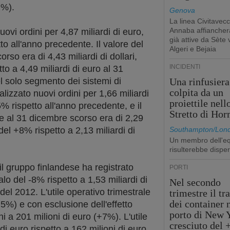
2%).
Genova
La linea Civitavecc
Annaba affiancherà
vi ordini per 4,87 miliardi di euro,
già attive da Sète 
o all'anno precedente. Il valore del
Algeri e Bejaia
rso era di 4,43 miliardi di dollari,
INCIDENTI
o a 4,49 miliardi di euro al 31
 solo segmento dei sistemi di
Una rinfusiera
colpita da un
lizzato nuovi ordini per 1,66 miliardi
proiettile nell
 rispetto all'anno precedente, e il
Stretto di Ho
ne al 31 dicembre scorso era di 2,29
del +8% rispetto a 2,13 miliardi di
Southampton/Lon
Un membro dell'e
risulterebbe dispe
il gruppo finlandese ha registrato
PORTI
calo del -8% rispetto a 1,53 miliardi di
Nel secondo
el 2012. L'utile operativo trimestrale
trimestre il tr
dei container 
+5%) e con esclusione dell'effetto
porto di New 
i a 201 milioni di euro (+7%). L'utile
cresciuto del
di euro rispetto a 162 milioni di euro