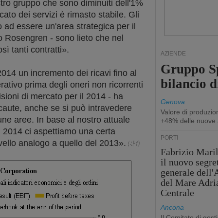
stro gruppo che sono diminuiti dell'1%
cato dei servizi è rimasto stabile. Gli
 ad essere un'area strategica per il
to Rosengren - sono lieto che nel
sì tanti contratti».
AZIENDE
Gruppo Sp
2014 un incremento dei ricavi fino al
bilancio d
rativo prima degli oneri non ricorrenti
sioni di mercato per il 2014 - ha
Genova
aute, anche se si può intravedere
Valore di produzio
ne aree. In base al nostro attuale
+48% delle nuove 
el 2014 ci aspettiamo una certa
PORTI
livello analogo a quello del 2013».
Fabrizio Maril
il nuovo segre
generale dell
del Mare Adri
Centrale
Ancona
Il Comitato di gest