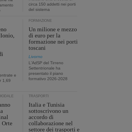
circa 150 addetti nei porti
tamento
del sistema
e
FORMAZIONE
eno
Un milione e mezzo
Ionio,
di euro per la
formazione nei porti
toscani
di
Livorno
L'AdSP del Tirreno
Settentrionale ha
presentato il piano
entrate e
formativo 2026-2028
r 1,69
MODALE
TRASPORTI
anno
Italia e Tunisia
ia
sottoscrivono un
inal
accordo di
i Orte
collaborazione nel
settore dei trasporti e