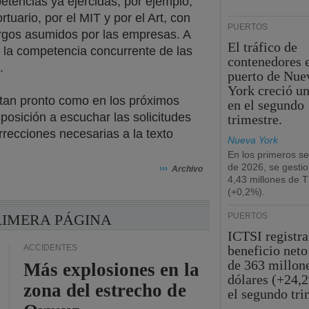
etencias ya ejercidas, por ejemplo,
tuario, por el MIT y por el Art, con
PUERTOS
rgos asumidos por las empresas. A
El tráfico de
 la competencia concurrente de las
contenedores e
.
puerto de Nue
York creció u
tan pronto como en los próximos
en el segundo
posición a escuchar las solicitudes
trimestre.
rrecciones necesarias a la texto
Nueva York
En los primeros s
de 2026, se gesti
›››
Archivo
4,43 millones de 
(+0,2%).
RIMERA PÁGINA
PUERTOS
ICTSI registra
ACCIDENTES
beneficio neto
de 363 millon
Más explosiones en la
dólares (+24,
zona del estrecho de
el segundo tri