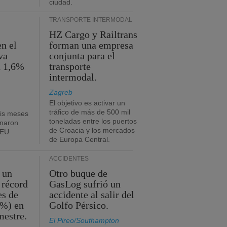
ciudad.
TRANSPORTE INTERMODAL
HZ Cargo y Railtrans
n el
forman una empresa
va
conjunta para el
n 1,6%
transporte
intermodal.
Zagreb
El objetivo es activar un
tráfico de más de 500 mil
eis meses
toneladas entre los puertos
onaron
de Croacia y los mercados
TEU
de Europa Central.
ACCIDENTES
 un
Otro buque de
 récord
GasLog sufrió un
es de
accidente al salir del
2%) en
Golfo Pérsico.
mestre.
El Pireo/Southampton