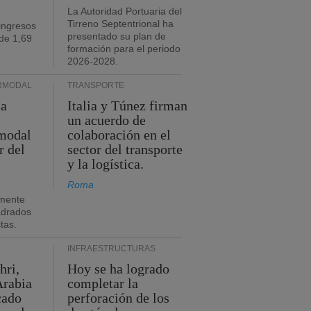
La Autoridad Portuaria del
Tirreno Septentrional ha
ingresos
presentado su plan de
de 1,69
formación para el periodo
2026-2028.
RMODAL
TRANSPORTE
ia
Italia y Túnez firman
un acuerdo de
rmodal
colaboración en el
r del
sector del transporte
y la logística.
Roma
mente
adrados
stas.
INFRAESTRUCTURAS
hri,
Hoy se ha logrado
Arabia
completar la
cado
perforación de los