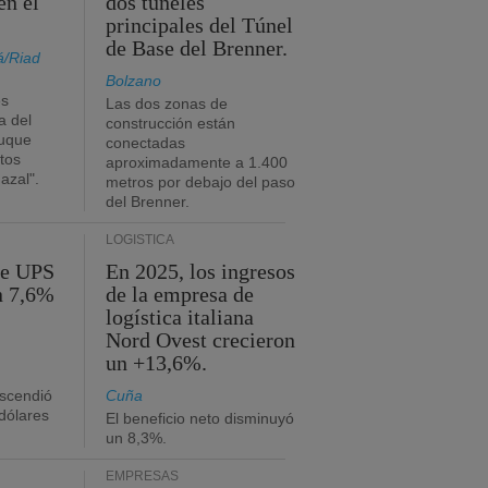
en el
dos túneles
principales del Túnel
de Base del Brenner.
á/Riad
Bolzano
es
Las dos zonas de
a del
construcción están
buque
conectadas
tos
aproximadamente a 1.400
azal".
metros por debajo del paso
del Brenner.
LOGÍSTICA
de UPS
En 2025, los ingresos
n 7,6%
de la empresa de
logística italiana
Nord Ovest crecieron
un +13,6%.
ascendió
Cuña
dólares
El beneficio neto disminuyó
un 8,3%.
EMPRESAS