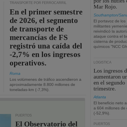
por los hutíes 
TRANSPORTE POR FERROCARRIL
Mar Rojo.
En el primer semestre
Southampton/San
de 2026, el segmento
El portavoz de los
militantes yemení
de transporte de
reivindicó la autorí
mercancías de FS
ataque contra el 
cisterna de produc
registró una caída del
químicos "NCC Gh
-2,7% en los ingresos
operativos.
LOGÍSTICA
Los ingresos 
Roma
aumentaron u
Los volúmenes de tráfico ascendieron a
en el segundo
aproximadamente 8.800 millones de
trimestre.
toneladas-km (-7,3%).
Atlanta
El beneficio neto 
a 604 millones de 
(-52,9%).
PUERTOS
El Observatorio del
PUERTOS