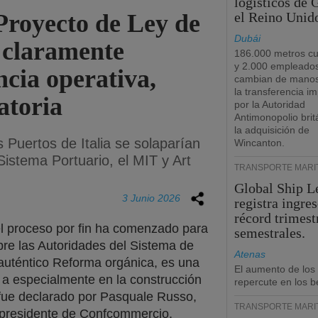
logísticos de
 Proyecto de Ley de
el Reino Unid
Dubái
e claramente
186.000 metros c
y 2.000 empleado
ncia operativa,
cambian de manos
la transferencia i
atoria
por la Autoridad
Antimonopolio brit
la adquisición de
 Puertos de Italia se solaparían
Wincanton.
Sistema Portuario, el MIT y Art
TRANSPORTE MARÍ
Global Ship L
3 Junio 2026
registra ingre
récord trimest
el proceso por fin ha comenzado para
semestrales.
bre las Autoridades del Sistema de
Atenas
auténtico Reforma orgánica, es una
El aumento de los
 a especialmente en la construcción
repercute en los b
o fue declarado por Pasquale Russo,
TRANSPORTE MARÍ
cepresidente de Confcommercio,