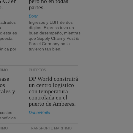
 GXO en
pero no en todas
o.
partes.
Bonn
uadrados
Ingresos y EBIT de dos
s
dígitos. Express tuvo un
: esta es
buen desempeño, mientras
mpuesta
que Supply Chain y Post &
Parcel Germany no lo
ánica por
tuvieron tan bien.
TIMO
PUERTOS
ease
DP World construirá
sos
un centro logístico
rales y
con temperatura
controlada en el
puerto de Amberes.
 costes
Dubái/Kallo
eneficios.
TIMO
TRANSPORTE MARÍTIMO