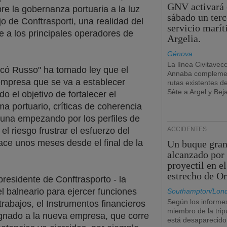
GNV activará 
e la gobernanza portuaria a la luz
sábado un terc
jo de Conftrasporti, una realidad del
servicio marí
 a los principales operadores de
Argelia.
Génova
La línea Civitavec
licó Russo" ha tomado ley que el
Annaba complemen
 empresa que se va a establecer
rutas existentes d
Sète a Argel y Beja
o el objetivo de fortalecer el
ma portuario, críticas de coherencia
, una empezando por los perfiles de
el riesgo frustrar el esfuerzo del
ACCIDENTES
e unos meses desde el final de la
Un buque gran
alcanzado por
proyectil en el
estrecho de O
presidente de Conftrasporto - la
el balneario para ejercer funciones
Southampton/Lon
Según los informe
trabajos, el Instrumentos financieros
miembro de la trip
signado a la nueva empresa, que corre
está desaparecido