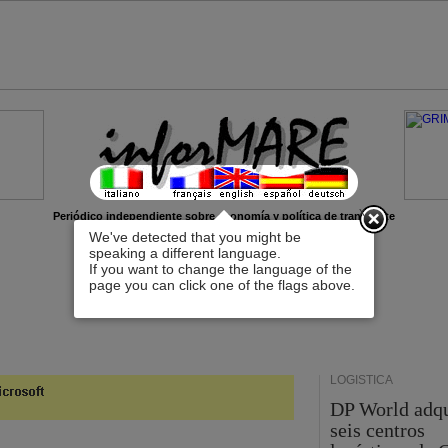
x
Periódico independiente sobre economía y política de transporte
We've detected that you might be
speaking a different language.
If you want to change the language of the
page you can click one of the flags above.
LOGÍSTICA
DP World adq
seis centros