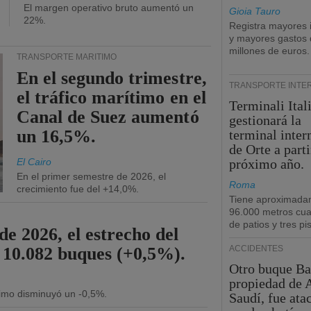
El margen operativo bruto aumentó un
Gioia Tauro
22%.
Registra mayores 
y mayores gastos 
millones de euros.
TRANSPORTE MARÍTIMO
En el segundo trimestre,
TRANSPORTE INTE
el tráfico marítimo en el
Terminali Ital
Canal de Suez aumentó
gestionará la
un 16,5%.
terminal inte
de Orte a parti
El Cairo
próximo año.
En el primer semestre de 2026, el
Roma
crecimiento fue del +14,0%.
Tiene aproximada
96.000 metros cu
de patios y tres pi
de 2026, el estrecho del
 10.082 buques (+0,5%).
ACCIDENTES
Otro buque Ba
propiedad de 
ítimo disminuyó un -0,5%.
Saudí, fue ata