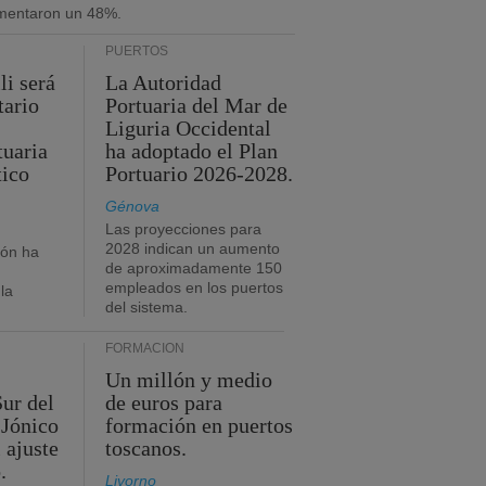
umentaron un 48%.
PUERTOS
li será
La Autoridad
tario
Portuaria del Mar de
Liguria Occidental
tuaria
ha adoptado el Plan
tico
Portuario 2026-2028.
Génova
Las proyecciones para
2028 indican un aumento
ión ha
de aproximadamente 150
empleados en los puertos
la
del sistema.
FORMACIÓN
Un millón y medio
Sur del
de euros para
 Jónico
formación en puertos
 ajuste
toscanos.
.
Livorno