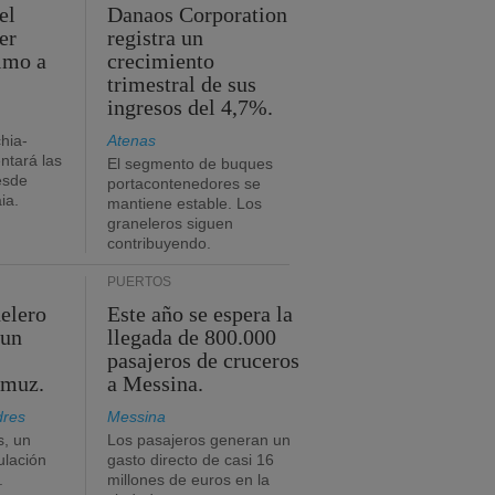
el
Danaos Corporation
er
registra un
timo a
crecimiento
trimestral de sus
ingresos del 4,7%.
chia-
Atenas
tará las
El segmento de buques
esde
portacontenedores se
ia.
mantiene estable. Los
graneleros siguen
contribuyendo.
PUERTOS
elero
Este año se espera la
 un
llegada de 800.000
pasajeros de cruceros
rmuz.
a Messina.
dres
Messina
s, un
Los pasajeros generan un
ulación
gasto directo de casi 16
.
millones de euros en la