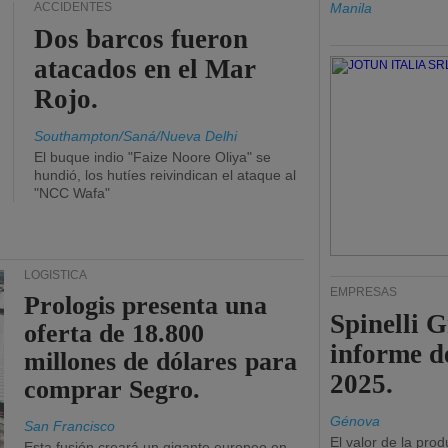
ACCIDENTES
Manila
Dos barcos fueron
atacados en el Mar
Rojo.
Southampton/Saná/Nueva Delhi
El buque indio "Faize Noore Oliya" se
hundió, los hutíes reivindican el ataque al
"NCC Wafa"
LOGÍSTICA
EMPRESAS
Prologis presenta una
Spinelli 
oferta de 18.800
informe d
millones de dólares para
2025.
comprar Segro.
Génova
San Francisco
El valor de la pro
Esta fusión creará un gigante europeo en