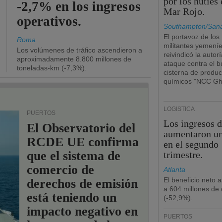
por los hutíes 
-2,7% en los ingresos
Mar Rojo.
operativos.
Southampton/San
El portavoz de los
Roma
militantes yemení
Los volúmenes de tráfico ascendieron a
reivindicó la autorí
aproximadamente 8.800 millones de
ataque contra el 
toneladas-km (-7,3%).
cisterna de produc
químicos "NCC Gh
LOGÍSTICA
PUERTOS
Los ingresos 
El Observatorio del
aumentaron u
RCDE UE confirma
en el segundo
que el sistema de
trimestre.
comercio de
Atlanta
El beneficio neto 
derechos de emisión
a 604 millones de 
está teniendo un
(-52,9%).
impacto negativo en
PUERTOS