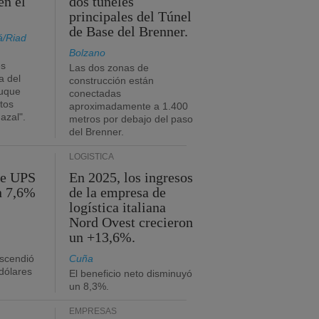
en el
dos túneles
principales del Túnel
de Base del Brenner.
á/Riad
Bolzano
es
Las dos zonas de
a del
construcción están
buque
conectadas
tos
aproximadamente a 1.400
azal".
metros por debajo del paso
del Brenner.
LOGÍSTICA
de UPS
En 2025, los ingresos
n 7,6%
de la empresa de
logística italiana
Nord Ovest crecieron
un +13,6%.
ascendió
Cuña
dólares
El beneficio neto disminuyó
un 8,3%.
EMPRESAS