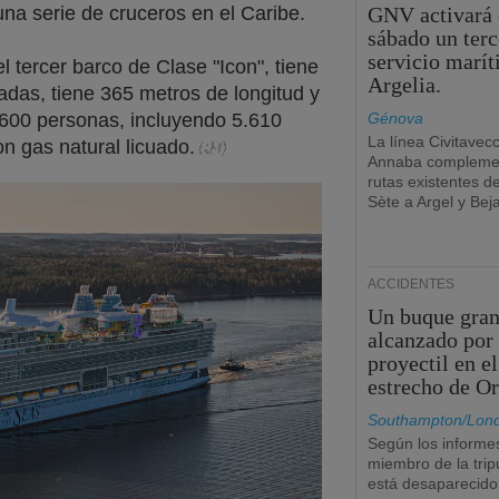
una serie de cruceros en el Caribe.
GNV activará 
sábado un terc
servicio marí
el tercer barco de Clase "Icon", tiene
Argelia.
adas, tiene 365 metros de longitud y
.600 personas, incluyendo 5.610
Génova
La línea Civitavec
n gas natural licuado.
Annaba complemen
rutas existentes d
Sète a Argel y Beja
ACCIDENTES
Un buque gran
alcanzado por
proyectil en el
estrecho de O
Southampton/Lon
Según los informe
miembro de la trip
está desaparecido