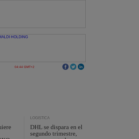
04:44 GMT+2
LOGÍSTICA
uiere
DHL se dispara en el
segundo trimestre,