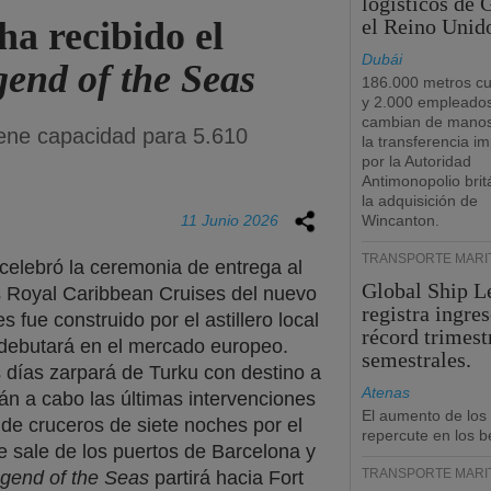
logísticos de
a recibido el
el Reino Unid
Dubái
end of the Seas
186.000 metros c
y 2.000 empleado
cambian de manos
iene capacidad para 5.610
la transferencia i
por la Autoridad
Antimonopolio brit
la adquisición de
11 Junio 2026
Wincanton.
TRANSPORTE MARÍ
 celebró la ceremonia de entrega al
Global Ship L
 Royal Caribbean Cruises del nuevo
registra ingre
s fue construido por el astillero local
récord trimest
 debutará en el mercado europeo.
semestrales.
 días zarpará de Turku con destino a
Atenas
án a cabo las últimas intervenciones
El aumento de los
 de cruceros de siete noches por el
repercute en los b
e sale de los puertos de Barcelona y
TRANSPORTE MARÍ
gend of the Seas
partirá hacia Fort