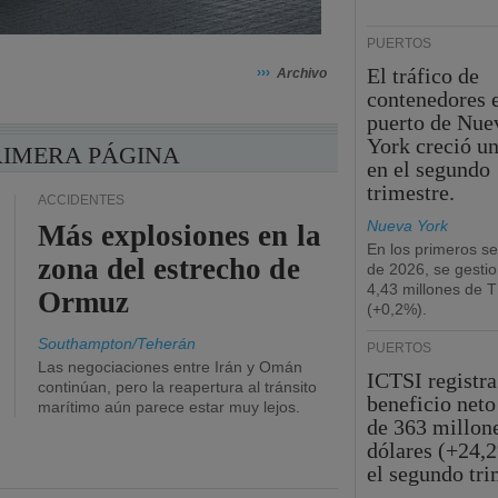
PUERTOS
El tráfico de
›››
Archivo
contenedores e
puerto de Nue
York creció u
RIMERA PÁGINA
en el segundo
trimestre.
ACCIDENTES
Nueva York
Más explosiones en la
En los primeros s
zona del estrecho de
de 2026, se gesti
4,43 millones de 
Ormuz
(+0,2%).
Southampton/Teherán
PUERTOS
Las negociaciones entre Irán y Omán
ICTSI registra
continúan, pero la reapertura al tránsito
beneficio neto
marítimo aún parece estar muy lejos.
de 363 millon
dólares (+24,
el segundo tri