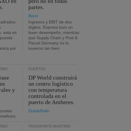
 GXO en
pero no en todas
o.
partes.
Bonn
uadrados
Ingresos y EBIT de dos
s
dígitos. Express tuvo un
: esta es
buen desempeño, mientras
mpuesta
que Supply Chain y Post &
Parcel Germany no lo
ánica por
tuvieron tan bien.
TIMO
PUERTOS
ease
DP World construirá
sos
un centro logístico
rales y
con temperatura
controlada en el
puerto de Amberes.
 costes
Dubái/Kallo
eneficios.
TIMO
TRANSPORTE MARÍTIMO