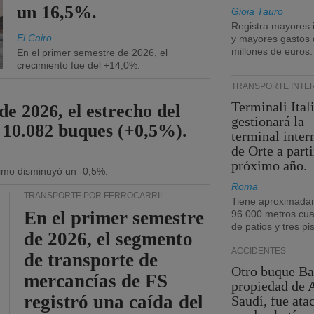
un 16,5%.
Gioia Tauro
Registra mayores 
El Cairo
y mayores gastos 
millones de euros.
En el primer semestre de 2026, el
crecimiento fue del +14,0%.
TRANSPORTE INTE
Terminali Ital
de 2026, el estrecho del
gestionará la
 10.082 buques (+0,5%).
terminal inte
de Orte a parti
próximo año.
ítimo disminuyó un -0,5%.
Roma
TRANSPORTE POR FERROCARRIL
Tiene aproximada
En el primer semestre
96.000 metros cu
de patios y tres pi
de 2026, el segmento
ACCIDENTES
de transporte de
Otro buque Ba
mercancías de FS
propiedad de 
registró una caída del
Saudí, fue ata