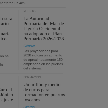
umentaron un 48%.
PUERTOS
li será
La Autoridad
tario
Portuaria del Mar de
Liguria Occidental
tuaria
ha adoptado el Plan
tico
Portuario 2026-2028.
Génova
Las proyecciones para
2028 indican un aumento
ión ha
de aproximadamente 150
empleados en los puertos
la
del sistema.
FORMACIÓN
Un millón y medio
Sur del
de euros para
 Jónico
formación en puertos
 ajuste
toscanos.
.
Livorno