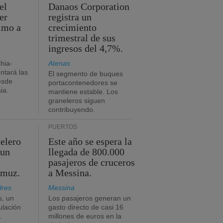
el
Danaos Corporation
er
registra un
timo a
crecimiento
trimestral de sus
ingresos del 4,7%.
chia-
Atenas
tará las
El segmento de buques
esde
portacontenedores se
ia.
mantiene estable. Los
graneleros siguen
contribuyendo.
PUERTOS
elero
Este año se espera la
 un
llegada de 800.000
pasajeros de cruceros
rmuz.
a Messina.
dres
Messina
s, un
Los pasajeros generan un
ulación
gasto directo de casi 16
.
millones de euros en la