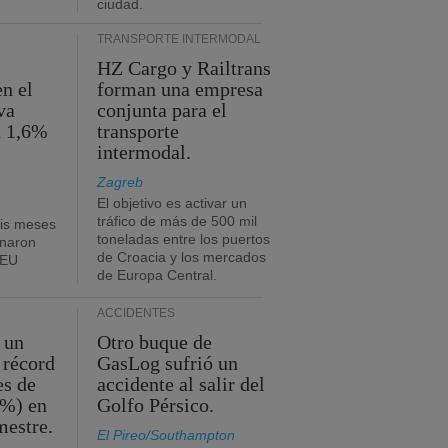
ciudad.
TRANSPORTE INTERMODAL
HZ Cargo y Railtrans
n el
forman una empresa
va
conjunta para el
n 1,6%
transporte
intermodal.
Zagreb
El objetivo es activar un
tráfico de más de 500 mil
eis meses
toneladas entre los puertos
onaron
de Croacia y los mercados
TEU
de Europa Central.
ACCIDENTES
 un
Otro buque de
 récord
GasLog sufrió un
es de
accidente al salir del
2%) en
Golfo Pérsico.
mestre.
El Pireo/Southampton