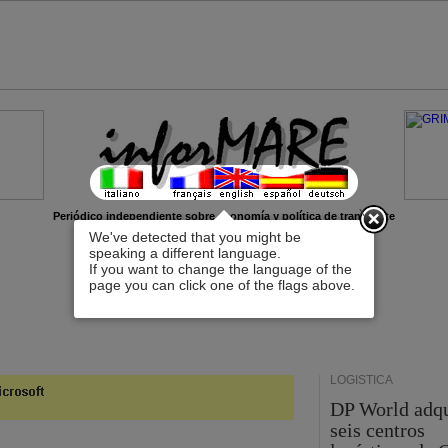
x
Periódico independiente sobre economía y política de transporte
We've detected that you might be
speaking a different language.
If you want to change the language of the
page you can click one of the flags above.
LOGÍSTICA
DP World adq
seis centros