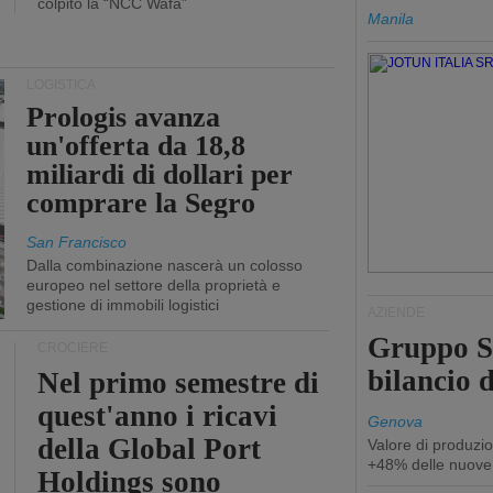
colpito la “NCC Wafa”
Manila
LOGISTICA
Prologis avanza
un'offerta da 18,8
miliardi di dollari per
comprare la Segro
San Francisco
Dalla combinazione nascerà un colosso
europeo nel settore della proprietà e
gestione di immobili logistici
AZIENDE
Gruppo Sp
CROCIERE
bilancio d
Nel primo semestre di
quest'anno i ricavi
Genova
della Global Port
Valore di produzio
+48% delle nuove
Holdings sono