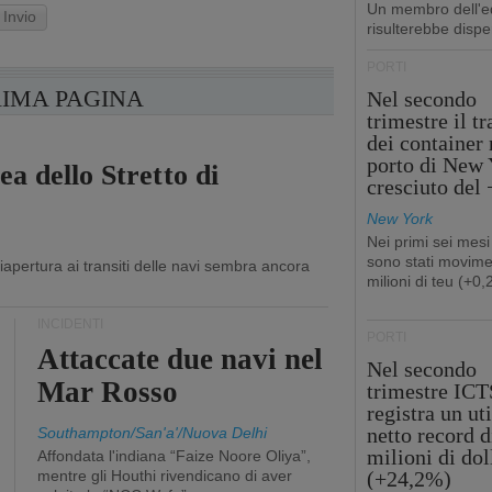
Un membro dell'e
Invio
risulterebbe dispe
PORTI
RIMA PAGINA
Nel secondo
trimestre il tr
dei container 
porto di New 
ea dello Stretto di
cresciuto del
New York
Nei primi sei mesi
sono stati movime
apertura ai transiti delle navi sembra ancora
milioni di teu (+0
INCIDENTI
PORTI
Attaccate due navi nel
Nel secondo
Mar Rosso
trimestre ICT
registra un uti
netto record d
Southampton/San'a'/Nuova Delhi
milioni di dol
Affondata l'indiana “Faize Noore Oliya”,
mentre gli Houthi rivendicano di aver
(+24,2%)