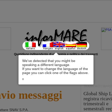
Quotidiano indipendente di economia e politica dei trasporti
We've detected that you might be
speaking a different language.
If you want to change the language of the
page you can click one of the flags above.
x
TRASPORTO MARIT
nvio messaggi
Global Ship L
registra ricavi
trimestrali e
semestrali re
attare
SNAV S.P.A.
.