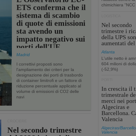
chimichiera “NCC
ETS conferma che il
sistema di scambio
LOGISTICA
di quote di emissioni
Nel secondo
sta avendo un
trimestre i ric
della UPS so
impatto negativo sui
aumentati de
porti dell'UE
Atlanta
Madrid
L'utile netto è a
604 milioni di dolla
I correttivi proposti sono
(-52,9%)
l'ampliamento dei criteri per la
designazione dei porti di trasbordo
PORTI
di container limitrofi e un fattore di
riduzione percentuale applicato al
In crescita il 
volume di emissioni di CO2 delle
trimestrale de
navi
merci nei port
Algeciras e
Barcellona. C
Valencia
CROCIERE
Algeciras/Barcello
Nel secondo trimestre
Valencia