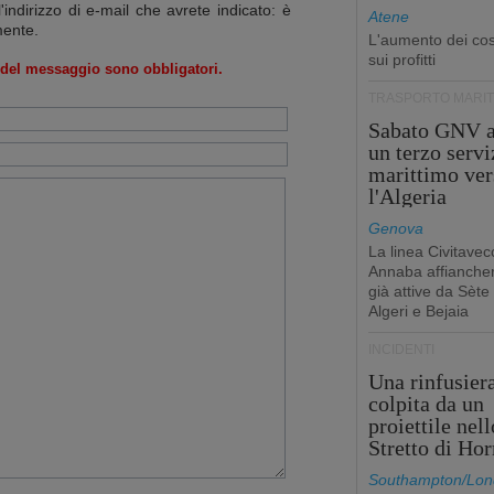
l'indirizzo di e-mail che avrete indicato: è
Atene
mente.
L'aumento dei cost
sui profitti
o del messaggio sono obbligatori.
TRASPORTO MARIT
Sabato GNV a
un terzo servi
marittimo ver
l'Algeria
Genova
La linea Civitavec
Annaba affiancher
già attive da Sète
Algeri e Bejaia
INCIDENTI
Una rinfusier
colpita da un
proiettile nell
Stretto di Ho
Southampton/Lon