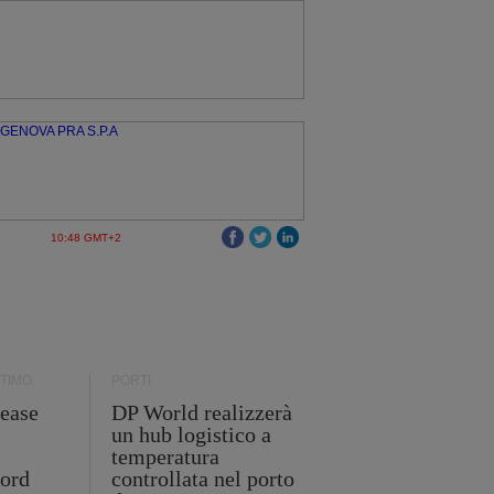
10:48 GMT+2
TIMO
PORTI
ease
DP World realizzerà
un hub logistico a
temperatura
cord
controllata nel porto