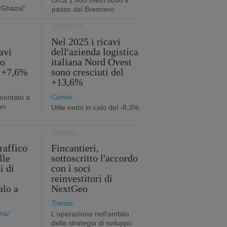
circa 1.400 metri sotto il
 Ghazal”
passo del Brennero
LOGISTICA
Nel 2025 i ricavi
avi
dell'azienda logistica
no
italiana Nord Ovest
l +7,6%
sono cresciuti del
+13,6%
Cuneo
mmontato a
ri
Utile netto in calo del -8,3%
AZIENDE
traffico
Fincantieri,
lle
sottoscritto l'accordo
i di
con i soci
reinvestitori di
alo a
NextGeo
Trieste
na/
L'operazione nell'ambito
della strategia di sviluppo