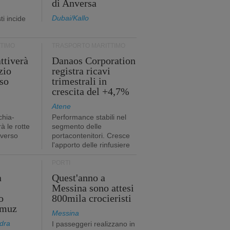
di Anversa
Dubai/Kallo
i incide
TIMO
TRASPORTO MARITTIMO
ttiverà
Danaos Corporation
zio
registra ricavi
so
trimestrali in
crescita del +4,7%
Atene
chia-
Performance stabili nel
à le rotte
segmento delle
 verso
portacontenitori. Cresce
l'apporto delle rinfusiere
PORTI
a
Quest'anno a
Messina sono attesi
o
800mila crocieristi
rmuz
Messina
dra
I passeggeri realizzano in