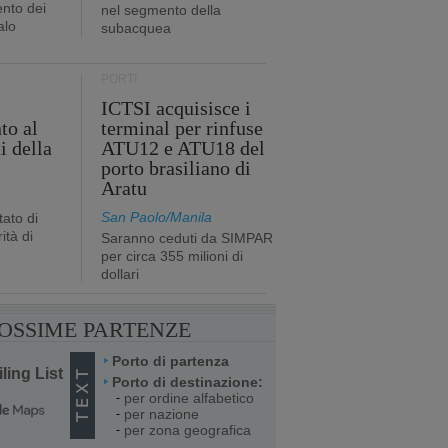
nto dei
nel segmento della
alo
subacquea
PORTI
ICTSI acquisisce i
to al
terminal per rinfuse
i della
ATU12 e ATU18 del
porto brasiliano di
Aratu
San Paolo/Manila
ato di
ità di
Saranno ceduti da SIMPAR
per circa 355 milioni di
dollari
OSSIME PARTENZE
Porto di partenza
ling List
Porto di destinazione:
per ordine alfabetico
-
per nazione
-
per zona geografica
-