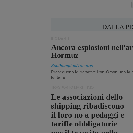
DALLA P
INCIDENTI
Ancora esplosioni nell'ar
Hormuz
Southampton/Teheran
Proseguono le trattative Iran-Oman, ma la ri
lontana
TRASPORTO MARITTIMO
Le associazioni dello
shipping ribadiscono
il loro no a pedaggi e
tariffe obbligatorie
per il transito nello