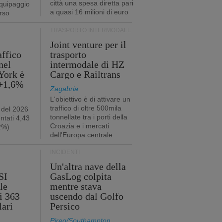
città una spesa diretta pari
quipaggio
a quasi 16 milioni di euro
rso
TRASPORTO INTERMODALE
Joint venture per il
affico
trasporto
nel
intermodale di HZ
York è
Cargo e Railtrans
 +1,6%
Zagabria
L'obiettivo è di attivare un
traffico di oltre 500mila
 del 2026
tonnellate tra i porti della
ntati 4,43
Croazia e i mercati
,2%)
dell'Europa centrale
INCIDENTI
Un'altra nave della
SI
GasLog colpita
le
mentre stava
i 363
uscendo dal Golfo
lari
Persico
Pireo/Southampton