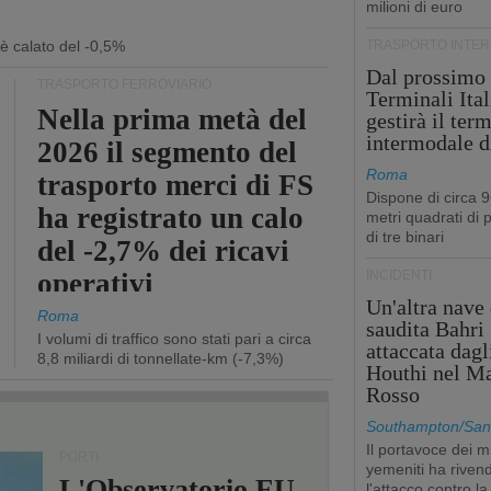
milioni di euro
 è calato del -0,5%
TRASPORTO INTE
Dal prossimo
TRASPORTO FERROVIARIO
Terminali Ital
Nella prima metà del
gestirà il ter
intermodale d
2026 il segmento del
Roma
trasporto merci di FS
Dispone di circa 
ha registrato un calo
metri quadrati di p
di tre binari
del -2,7% dei ricavi
operativi
INCIDENTI
Un'altra nave 
Roma
saudita Bahri
I volumi di traffico sono stati pari a circa
attaccata dagl
8,8 miliardi di tonnellate-km (-7,3%)
Houthi nel M
Rosso
Southampton/San'
Il portavoce dei mi
PORTI
yemeniti ha rivend
L'Observatorio EU-
l'attacco contro la