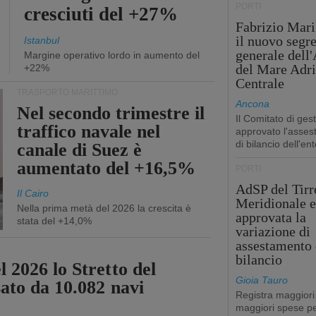
PORTI
cresciuti del +27%
Fabrizio Maril
il nuovo segre
Istanbul
generale dell
Margine operativo lordo in aumento del
del Mare Adri
+22%
Centrale
TRASPORTO MARITTIMO
Ancona
Nel secondo trimestre il
Il Comitato di ges
traffico navale nel
approvato l'asse
di bilancio dell'ent
canale di Suez è
aumentato del +16,5%
PORTI
AdSP del Tirr
Il Cairo
Meridionale e
Nella prima metà del 2026 la crescita è
approvata la
stata del +14,0%
variazione di
assestamento 
bilancio
 2026 lo Stretto del
Gioia Tauro
sato da 10.082 navi
Registra maggiori
maggiori spese pe