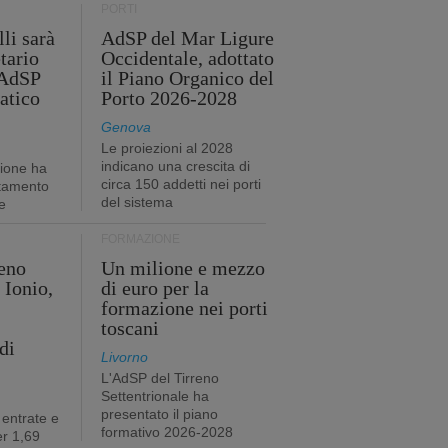
PORTI
li sarà
AdSP del Mar Ligure
tario
Occidentale, adottato
'AdSP
il Piano Organico del
atico
Porto 2026-2028
Genova
Le proiezioni al 2028
indicano una crescita di
tione ha
circa 150 addetti nei porti
stamento
del sistema
e
FORMAZIONE
eno
Un milione e mezzo
 Ionio,
di euro per la
formazione nei porti
toscani
di
Livorno
L'AdSP del Tirreno
Settentrionale ha
presentato il piano
 entrate e
formativo 2026-2028
r 1,69