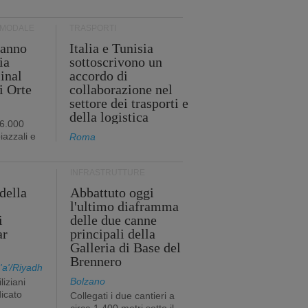
RMODALE
TRASPORTI
 anno
Italia e Tunisia
ia
sottoscrivono un
minal
accordo di
i Orte
collaborazione nel
settore dei trasporti e
della logistica
96.000
iazzali e
Roma
INFRASTRUTTURE
della
Abbattuto oggi
l'ultimo diaframma
i
delle due canne
ar
principali della
Galleria di Base del
Brennero
a'/Riyadh
Bolzano
liziani
icato
Collegati i due cantieri a