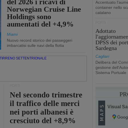
del 2026 i ricavi di
Accentuato l'aume
Norwegian Cruise Line
container nello sc
catalano
Holdings sono
aumentati del +4,9%
PORTI
Adottato
Miami
l'aggiornamen
Nuovo record storico dei passeggeri
DPSS dei port
imbarcatisi sulle navi della flotta
Sardegna
Cagliari
Delibera del Comit
gestione dell'Autor
Sistema Portuale
PORTI
Nel secondo trimestre
PR
il traffico delle merci
Visual Sai
nei porti albanesi è
cresciuto del +8,9%