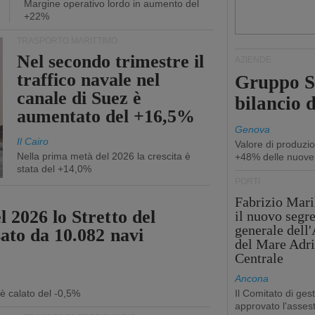
Margine operativo lordo in aumento del
+22%
TRASPORTO MARITTIMO
Nel secondo trimestre il
AZIENDE
traffico navale nel
Gruppo Sp
canale di Suez è
bilancio d
aumentato del +16,5%
Genova
Il Cairo
Valore di produzio
Nella prima metà del 2026 la crescita è
+48% delle nuove
stata del +14,0%
PORTI
Fabrizio Maril
 2026 lo Stretto del
il nuovo segre
generale dell
sato da 10.082 navi
del Mare Adri
Centrale
Ancona
 è calato del -0,5%
Il Comitato di ges
approvato l'asse