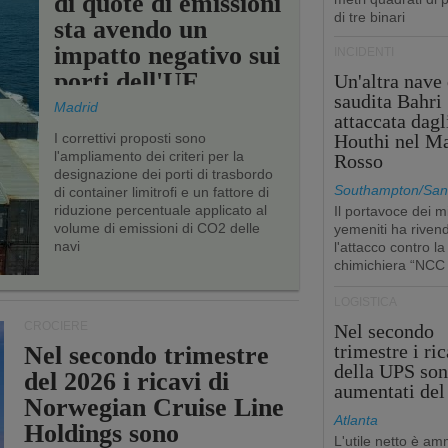
di quote di emissioni
di tre binari
sta avendo un
impatto negativo sui
INCIDENTI
porti dell'UE
Un'altra nave 
saudita Bahri
Madrid
attaccata dagl
I correttivi proposti sono
Houthi nel M
l'ampliamento dei criteri per la
Rosso
designazione dei porti di trasbordo
Southampton/San'
di container limitrofi e un fattore di
riduzione percentuale applicato al
Il portavoce dei mi
volume di emissioni di CO2 delle
yemeniti ha rivend
navi
l'attacco contro la
chimichiera “NCC
LOGISTICA
CROCIERE
Nel secondo
trimestre i ric
Nel secondo trimestre
della UPS so
del 2026 i ricavi di
aumentati de
Norwegian Cruise Line
Atlanta
Holdings sono
L'utile netto è a