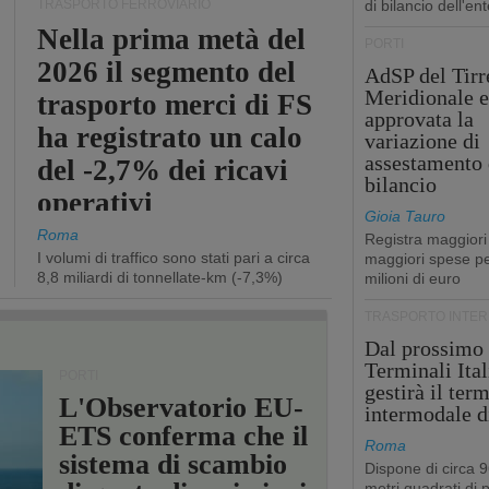
TRASPORTO FERROVIARIO
di bilancio dell'ent
Nella prima metà del
PORTI
2026 il segmento del
AdSP del Tirr
Meridionale e
trasporto merci di FS
approvata la
ha registrato un calo
variazione di
assestamento 
del -2,7% dei ricavi
bilancio
operativi
Gioia Tauro
Roma
Registra maggiori
I volumi di traffico sono stati pari a circa
maggiori spese pe
8,8 miliardi di tonnellate-km (-7,3%)
milioni di euro
TRASPORTO INTE
Dal prossimo
Terminali Ital
PORTI
gestirà il ter
L'Observatorio EU-
intermodale d
ETS conferma che il
Roma
sistema di scambio
Dispone di circa 
metri quadrati di p