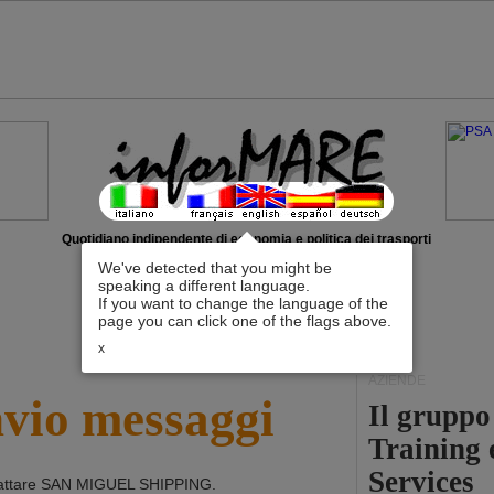
Quotidiano indipendente di economia e politica dei trasporti
We've detected that you might be
speaking a different language.
If you want to change the language of the
page you can click one of the flags above.
x
AZIENDE
nvio messaggi
Il grupp
Training 
Services
attare
SAN MIGUEL SHIPPING
.