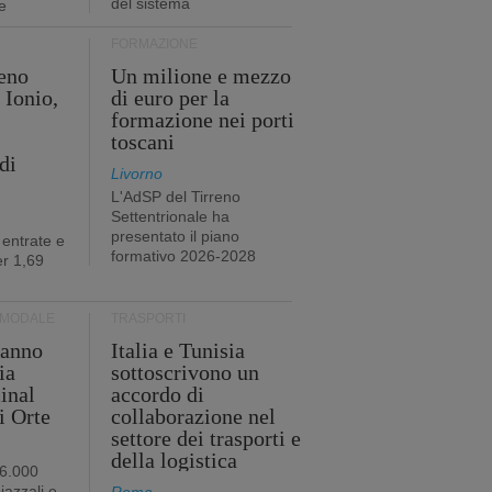
del sistema
e
FORMAZIONE
eno
Un milione e mezzo
 Ionio,
di euro per la
formazione nei porti
toscani
di
Livorno
L'AdSP del Tirreno
Settentrionale ha
presentato il piano
 entrate e
formativo 2026-2028
r 1,69
RMODALE
TRASPORTI
 anno
Italia e Tunisia
ia
sottoscrivono un
minal
accordo di
i Orte
collaborazione nel
settore dei trasporti e
della logistica
96.000
iazzali e