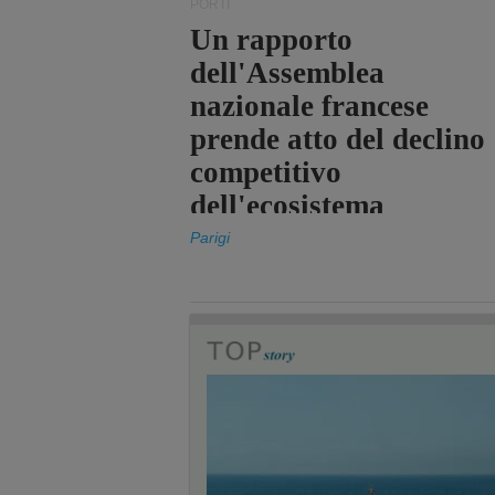
PORTI
Un rapporto
dell'Assemblea
nazionale francese
prende atto del declino
competitivo
dell'ecosistema
portuale statale
Parigi