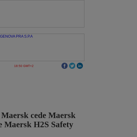
18:50 GMT+2
o Maersk cede Maersk
e Maersk H2S Safety