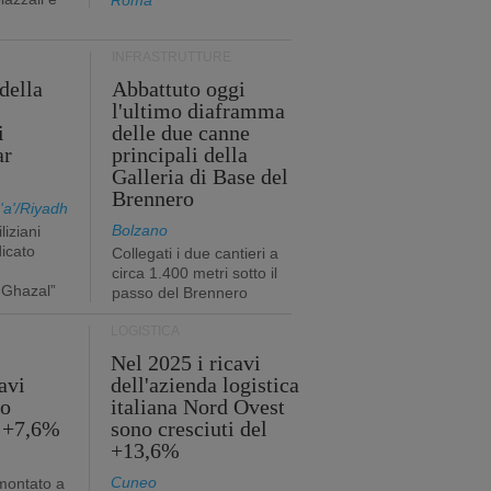
Roma
INFRASTRUTTURE
della
Abbattuto oggi
l'ultimo diaframma
i
delle due canne
ar
principali della
Galleria di Base del
Brennero
a'/Riyadh
Bolzano
liziani
icato
Collegati i due cantieri a
circa 1.400 metri sotto il
 Ghazal”
passo del Brennero
LOGISTICA
Nel 2025 i ricavi
avi
dell'azienda logistica
no
italiana Nord Ovest
l +7,6%
sono cresciuti del
+13,6%
Cuneo
mmontato a