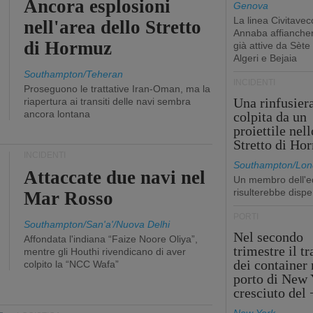
Ancora esplosioni
Genova
La linea Civitavec
nell'area dello Stretto
Annaba affiancher
di Hormuz
già attive da Sète
Algeri e Bejaia
Southampton/Teheran
INCIDENTI
Proseguono le trattative Iran-Oman, ma la
Una rinfusier
riapertura ai transiti delle navi sembra
ancora lontana
colpita da un
proiettile nell
Stretto di Ho
INCIDENTI
Southampton/Lon
Attaccate due navi nel
Un membro dell'e
risulterebbe dispe
Mar Rosso
PORTI
Southampton/San'a'/Nuova Delhi
Nel secondo
Affondata l'indiana “Faize Noore Oliya”,
trimestre il tr
mentre gli Houthi rivendicano di aver
dei container 
colpito la “NCC Wafa”
porto di New 
cresciuto del