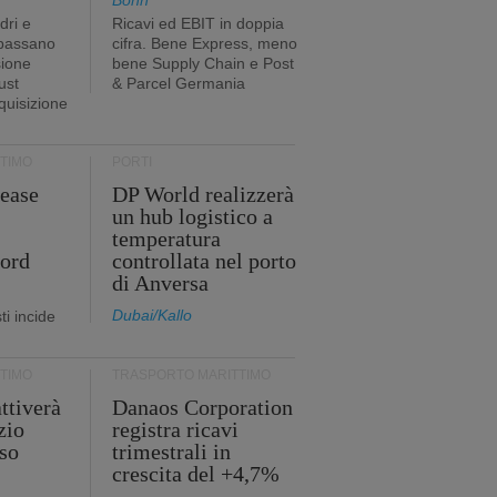
Bonn
dri e
Ricavi ed EBIT in doppia
 passano
cifra. Bene Express, meno
sione
bene Supply Chain e Post
ust
& Parcel Germania
cquisizione
TIMO
PORTI
ease
DP World realizzerà
un hub logistico a
temperatura
cord
controllata nel porto
di Anversa
Dubai/Kallo
i incide
TIMO
TRASPORTO MARITTIMO
ttiverà
Danaos Corporation
zio
registra ricavi
so
trimestrali in
crescita del +4,7%