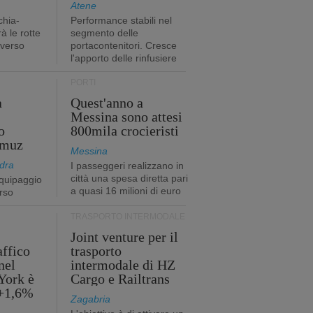
Atene
chia-
Performance stabili nel
à le rotte
segmento delle
 verso
portacontenitori. Cresce
l'apporto delle rinfusiere
PORTI
a
Quest'anno a
Messina sono attesi
o
800mila crocieristi
rmuz
Messina
dra
I passeggeri realizzano in
città una spesa diretta pari
quipaggio
a quasi 16 milioni di euro
rso
TRASPORTO INTERMODALE
Joint venture per il
affico
trasporto
nel
intermodale di HZ
York è
Cargo e Railtrans
 +1,6%
Zagabria