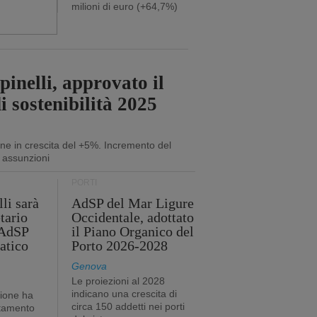
milioni di euro (+64,7%)
inelli, approvato il
i sostenibilità 2025
ne in crescita del +5%. Incremento del
 assunzioni
PORTI
li sarà
AdSP del Mar Ligure
tario
Occidentale, adottato
'AdSP
il Piano Organico del
atico
Porto 2026-2028
Genova
Le proiezioni al 2028
indicano una crescita di
tione ha
circa 150 addetti nei porti
stamento