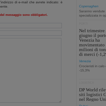
l'indirizzo di e-mail che avrete indicato: è
Copenaghen
mente.
Saranno vendute a
o del messaggio sono obbligatori.
specializzata in o
PORTI
Nel trimestre 
giugno il port
Venezia ha
movimentato 
milioni di ton
di merci (-1,
Venezia
Crocieristi in calo 
-15,3%
LOGISTICA
DP World rile
siti logistici
nel Regno Un