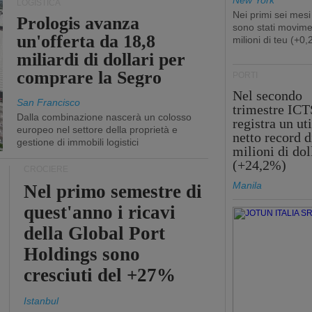
New York
LOGISTICA
Nei primi sei mesi
Prologis avanza
sono stati movime
un'offerta da 18,8
milioni di teu (+0
miliardi di dollari per
comprare la Segro
PORTI
Nel secondo
San Francisco
trimestre ICT
Dalla combinazione nascerà un colosso
registra un uti
europeo nel settore della proprietà e
netto record d
gestione di immobili logistici
milioni di dol
(+24,2%)
CROCIERE
Manila
Nel primo semestre di
quest'anno i ricavi
della Global Port
Holdings sono
cresciuti del +27%
Istanbul