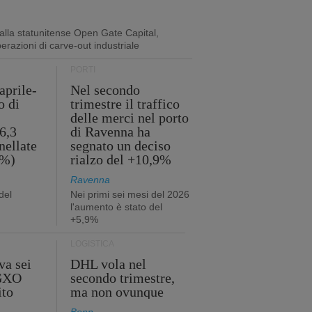
lla statunitense Open Gate Capital,
perazioni di carve-out industriale
PORTI
aprile-
Nel secondo
o di
trimestre il traffico
delle merci nel porto
6,3
di Ravenna ha
nellate
segnato un deciso
2%)
rialzo del +10,9%
Ravenna
del
Nei primi sei mesi del 2026
l'aumento è stato del
+5,9%
LOGISTICA
va sei
DHL vola nel
 GXO
secondo trimestre,
ito
ma non ovunque