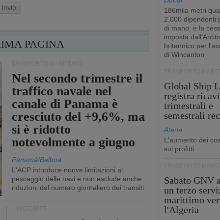
Dubai
Invio
186mila metri qua
2.000 dipendenti
di mano: è la ces
imposta dall'Antitr
RIMA PAGINA
britannico per l'a
di Wincanton
TRASPORTO MARITTIMO
TRASPORTO MARIT
Nel secondo trimestre il
Global Ship L
traffico navale nel
registra ricavi
canale di Panama è
trimestrali e
cresciuto del +9,6%, ma
semestrali re
si è ridotto
Atene
notevolmente a giugno
L'aumento dei cost
sui profitti
Panamá/Balboa
TRASPORTO MARIT
L'ACP introduce nuove limitazioni al
pescaggio delle navi e non esclude anche
Sabato GNV a
riduzioni del numero giornaliero dei transiti
un terzo servi
marittimo ver
l'Algeria
INCIDENTI