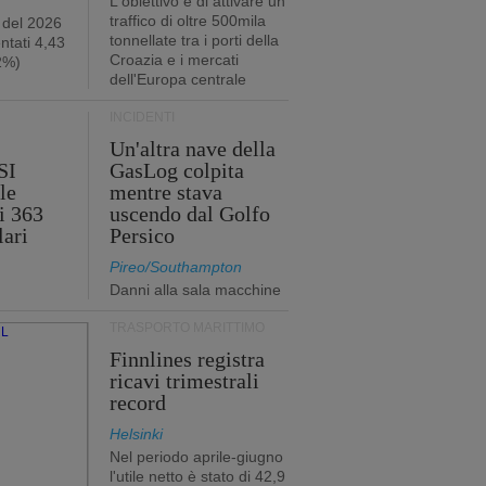
L'obiettivo è di attivare un
traffico di oltre 500mila
 del 2026
tonnellate tra i porti della
ntati 4,43
Croazia e i mercati
,2%)
dell'Europa centrale
INCIDENTI
Un'altra nave della
SI
GasLog colpita
le
mentre stava
i 363
uscendo dal Golfo
lari
Persico
Pireo/Southampton
Danni alla sala macchine
TRASPORTO MARITTIMO
Finnlines registra
ricavi trimestrali
record
Helsinki
Nel periodo aprile-giugno
l'utile netto è stato di 42,9