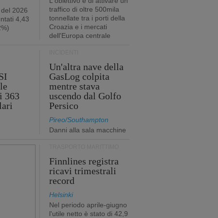
L'obiettivo è di attivare un
traffico di oltre 500mila
 del 2026
tonnellate tra i porti della
ntati 4,43
Croazia e i mercati
,2%)
dell'Europa centrale
INCIDENTI
Un'altra nave della
SI
GasLog colpita
le
mentre stava
i 363
uscendo dal Golfo
lari
Persico
Pireo/Southampton
Danni alla sala macchine
TRASPORTO MARITTIMO
Finnlines registra
ricavi trimestrali
record
Helsinki
Nel periodo aprile-giugno
l'utile netto è stato di 42,9