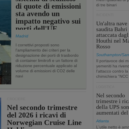
di quote di emissioni
di tre binari
sta avendo un
INCIDENTI
impatto negativo sui
Un'altra nave 
porti dell'UE
saudita Bahri
attaccata dagl
Madrid
Houthi nel M
I correttivi proposti sono
Rosso
l'ampliamento dei criteri per la
Southampton/San'
designazione dei porti di trasbordo
di container limitrofi e un fattore di
Il portavoce dei mi
riduzione percentuale applicato al
yemeniti ha rivend
volume di emissioni di CO2 delle
l'attacco contro la
navi
chimichiera “NCC
LOGISTICA
Nel secondo
CROCIERE
trimestre i ric
Nel secondo trimestre
della UPS so
aumentati de
del 2026 i ricavi di
Norwegian Cruise Line
Atlanta
L'utile netto è a