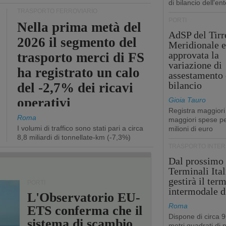
di bilancio dell'ent
TRASPORTO FERROVIARIO
PORTI
Nella prima metà del
AdSP del Tirr
2026 il segmento del
Meridionale e
approvata la
trasporto merci di FS
variazione di
ha registrato un calo
assestamento 
bilancio
del -2,7% dei ricavi
operativi
Gioia Tauro
Registra maggiori
Roma
maggiori spese pe
I volumi di traffico sono stati pari a circa
milioni di euro
8,8 miliardi di tonnellate-km (-7,3%)
TRASPORTO INTE
Dal prossimo
Terminali Ital
gestirà il ter
PORTI
intermodale d
L'Observatorio EU-
Roma
ETS conferma che il
Dispone di circa 
sistema di scambio
metri quadrati di p