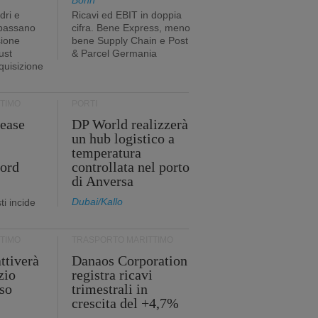
Bonn
dri e
Ricavi ed EBIT in doppia
 passano
cifra. Bene Express, meno
sione
bene Supply Chain e Post
ust
& Parcel Germania
cquisizione
TIMO
PORTI
ease
DP World realizzerà
un hub logistico a
temperatura
cord
controllata nel porto
di Anversa
Dubai/Kallo
i incide
TIMO
TRASPORTO MARITTIMO
ttiverà
Danaos Corporation
zio
registra ricavi
so
trimestrali in
crescita del +4,7%