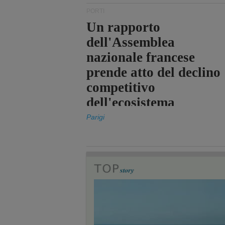
PORTI
Un rapporto
dell'Assemblea
nazionale francese
prende atto del declino
competitivo
dell'ecosistema
portuale statale
Parigi