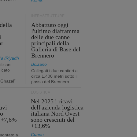
Roma
INFRASTRUTTURE
della
Abbattuto oggi
l'ultimo diaframma
i
delle due canne
ar
principali della
Galleria di Base del
Brennero
a'/Riyadh
Bolzano
liziani
icato
Collegati i due cantieri a
circa 1.400 metri sotto il
 Ghazal”
passo del Brennero
LOGISTICA
Nel 2025 i ricavi
avi
dell'azienda logistica
no
italiana Nord Ovest
l +7,6%
sono cresciuti del
+13,6%
Cuneo
mmontato a