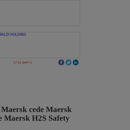
17:51 GMT+2
o Maersk cede Maersk
e Maersk H2S Safety