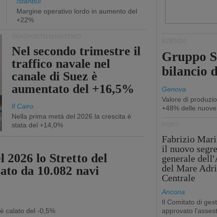
Istanbul
Margine operativo lordo in aumento del
+22%
TRASPORTO MARITTIMO
AZIENDE
Nel secondo trimestre il
Gruppo Sp
traffico navale nel
bilancio d
canale di Suez è
aumentato del +16,5%
Genova
Valore di produzio
Il Cairo
+48% delle nuove
Nella prima metà del 2026 la crescita è
stata del +14,0%
PORTI
Fabrizio Maril
il nuovo segre
 2026 lo Stretto del
generale dell
del Mare Adri
sato da 10.082 navi
Centrale
Ancona
Il Comitato di ges
 è calato del -0,5%
approvato l'asse