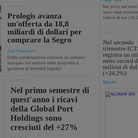
New York
Nei primi sei mesi
LOGISTICA
sono stati movime
Prologis avanza
milioni di teu (+0
un'offerta da 18,8
miliardi di dollari per
PORTI
comprare la Segro
Nel secondo
trimestre ICT
San Francisco
registra un uti
Dalla combinazione nascerà un colosso
netto record d
europeo nel settore della proprietà e
milioni di dol
gestione di immobili logistici
(+24,2%)
CROCIERE
Manila
Nel primo semestre di
quest'anno i ricavi
della Global Port
Holdings sono
cresciuti del +27%