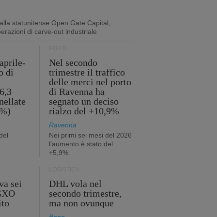
lla statunitense Open Gate Capital,
perazioni di carve-out industriale
PORTI
aprile-
Nel secondo
o di
trimestre il traffico
delle merci nel porto
6,3
di Ravenna ha
nellate
segnato un deciso
2%)
rialzo del +10,9%
Ravenna
del
Nei primi sei mesi del 2026
l'aumento è stato del
+5,9%
LOGISTICA
va sei
DHL vola nel
 GXO
secondo trimestre,
ito
ma non ovunque