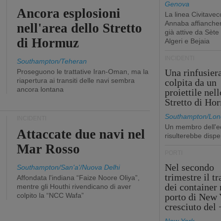
Genova
Ancora esplosioni
La linea Civitavec
Annaba affiancher
nell'area dello Stretto
già attive da Sète
di Hormuz
Algeri e Bejaia
INCIDENTI
Southampton/Teheran
Una rinfusier
Proseguono le trattative Iran-Oman, ma la
riapertura ai transiti delle navi sembra
colpita da un
ancora lontana
proiettile nell
Stretto di Ho
Southampton/Lon
INCIDENTI
Un membro dell'e
Attaccate due navi nel
risulterebbe dispe
Mar Rosso
PORTI
Nel secondo
Southampton/San'a'/Nuova Delhi
trimestre il tr
Affondata l'indiana “Faize Noore Oliya”,
dei container 
mentre gli Houthi rivendicano di aver
colpito la “NCC Wafa”
porto di New 
cresciuto del