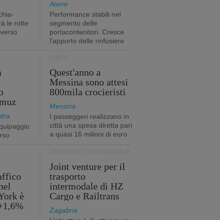
Atene
chia-
Performance stabili nel
à le rotte
segmento delle
 verso
portacontenitori. Cresce
l'apporto delle rinfusiere
PORTI
a
Quest'anno a
Messina sono attesi
o
800mila crocieristi
rmuz
Messina
dra
I passeggeri realizzano in
città una spesa diretta pari
quipaggio
a quasi 16 milioni di euro
rso
TRASPORTO INTERMODALE
Joint venture per il
affico
trasporto
nel
intermodale di HZ
York è
Cargo e Railtrans
 +1,6%
Zagabria