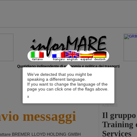
Quotidiano indipendente di economia e politica dei trasporti
We've detected that you might be
speaking a different language.
If you want to change the language of the
page you can click one of the flags above.
x
AZIENDE
nvio messaggi
Il grupp
Training 
Services
attare
BREMER LLOYD HOLDING GMBH