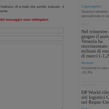
Copenaghen
l'indirizzo di e-mail che avrete indicato: è
mente.
Saranno vendute a
specializzata in o
o del messaggio sono obbligatori.
PORTI
Nel trimestre 
giugno il port
Venezia ha
movimentato 
milioni di ton
di merci (-1,
Venezia
Crocieristi in calo 
-15,3%
LOGISTICA
DP World rile
siti logistici
nel Regno Un