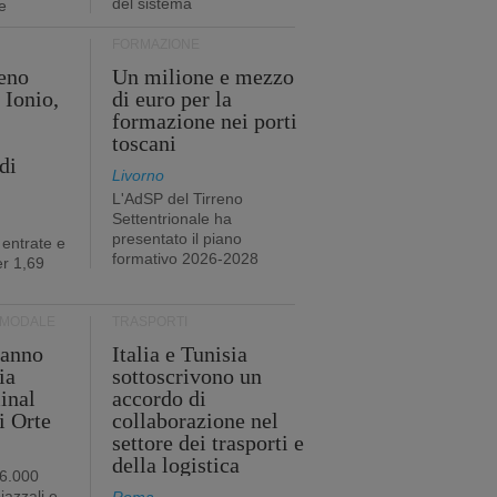
del sistema
e
FORMAZIONE
eno
Un milione e mezzo
 Ionio,
di euro per la
formazione nei porti
toscani
di
Livorno
L'AdSP del Tirreno
Settentrionale ha
presentato il piano
 entrate e
formativo 2026-2028
r 1,69
RMODALE
TRASPORTI
 anno
Italia e Tunisia
ia
sottoscrivono un
minal
accordo di
i Orte
collaborazione nel
settore dei trasporti e
della logistica
96.000
iazzali e