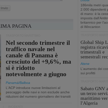
Dubai
186mila metri qua
Invio
2.000 dipendenti
di mano: è la ces
imposta dall'Antitr
britannico per l'a
RIMA PAGINA
di Wincanton
TRASPORTO MARIT
TRASPORTO MARITTIMO
Nel secondo trimestre il
Global Ship L
registra ricavi
traffico navale nel
trimestrali e
canale di Panama è
semestrali re
cresciuto del +9,6%, ma
Atene
si è ridotto
L'aumento dei cost
notevolmente a giugno
sui profitti
TRASPORTO MARIT
Panamá/Balboa
L'ACP introduce nuove limitazioni al
Sabato GNV a
pescaggio delle navi e non esclude anche
un terzo servi
riduzioni del numero giornaliero dei transiti
marittimo ver
l'Algeria
INCIDENTI