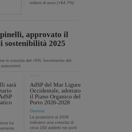
milioni di euro (+64,7%)
inelli, approvato il
i sostenibilità 2025
ne in crescita del +5%. Incremento del
 assunzioni
PORTI
li sarà
AdSP del Mar Ligure
tario
Occidentale, adottato
'AdSP
il Piano Organico del
atico
Porto 2026-2028
Genova
Le proiezioni al 2028
indicano una crescita di
tione ha
circa 150 addetti nei porti
stamento