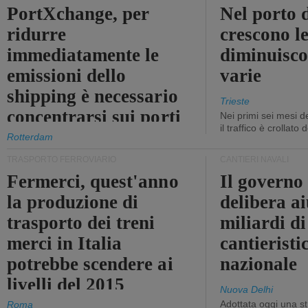
PortXchange, per
Nel porto d
ridurre
crescono le
immediatamente le
diminuisco
emissioni dello
varie
shipping è necessario
Trieste
concentrarsi sui porti
Nei primi sei mesi 
il traffico è crollato
Rotterdam
TRASPORTO FERROVIARIO
CANTIERI NAVALI
Fermerci, quest'anno
Il governo
la produzione di
delibera ai
trasporto dei treni
miliardi di
merci in Italia
cantieristi
potrebbe scendere ai
nazionale
livelli del 2015
Nuova Delhi
Adottata oggi una st
Roma