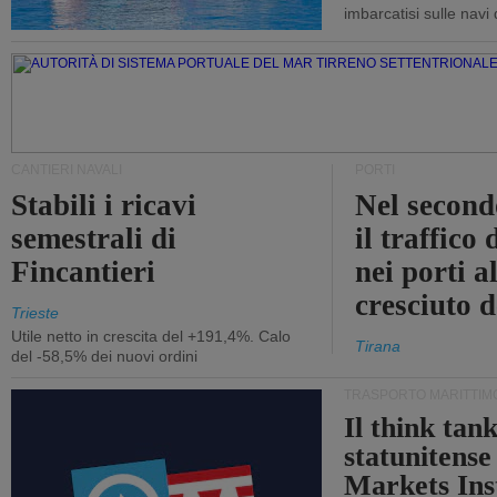
imbarcatisi sulle navi d
CANTIERI NAVALI
PORTI
Stabili i ricavi
Nel second
semestrali di
il traffico
Fincantieri
nei porti a
cresciuto 
Trieste
Utile netto in crescita del +191,4%. Calo
Tirana
del -58,5% dei nuovi ordini
TRASPORTO MARITTIM
Il think tan
statunitens
Markets Ins