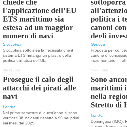
chiede che
sottoporrà
l'applicazione dell'EU
all'attenzi
ETS marittimo sia
politica i 
estesa ad un maggior
canoni con
numero di navi
degli inves
dell'inter
Stoccolma
Genova
Stoccolma sottolinea la necessità che il
Proposta per conced
sistema ETS rimanga un pilastro della
canone di concessio
politica climatica dell'UE
incrementano il traff
PIRATERIA
MARITTIMI
Prosegue il calo degli
Sono ancor
attacchi dei pirati alle
marittimi 
navi
nella regio
Stretto di
Londra
Nel primo semestre di quest'anno si sono
Londra
verificati 38 incidenti rispetto a 90 nei primi
Dominguez (IMO): R
sei mesi del 2025
il piano di evacuaz