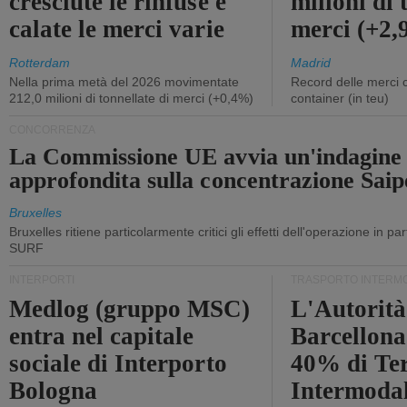
cresciute le rinfuse e
milioni di 
calate le merci varie
merci (+2
Rotterdam
Madrid
Nella prima metà del 2026 movimentate
Record delle merci 
212,0 milioni di tonnellate di merci (+0,4%)
container (in teu)
CONCORRENZA
La Commissione UE avvia un'indagine
approfondita sulla concentrazione Sa
Bruxelles
Bruxelles ritiene particolarmente critici gli effetti dell'operazione in p
SURF
INTERPORTI
TRASPORTO INTERM
Medlog (gruppo MSC)
L'Autorità
entra nel capitale
Barcellona 
sociale di Interporto
40% di Te
Bologna
Intermodal