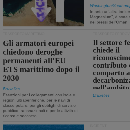
Washington/Southam
Intanto un'altra tanker,
Magnesium”, è stata c
nei pressi dell'Oman
TRASPORTO MARITTIMO
TRASPORTO FERROV
Il settore f
Gli armatori europei
chiede il
chiedono deroghe
riconoscim
permanenti all'EU
contributo 
ETS marittimo dopo il
comparto a
2030
decarboniz
nell'ambito
Bruxelles
revisione d
Esenzioni per i collegamenti con isole e
Bruxelles
regioni ultraperiferiche, per le navi di
EU ETS
classe polare, per gli obblighi di servizio
pubblico transnazionali e per le attività di
ricerca e soccorso
INCIDENTI