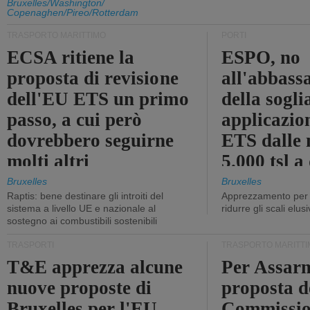
Bruxelles/Washington/
Copenaghen/Pireo/Rotterdam
TRASPORTO MARITTIMO
PORTI
ECSA ritiene la
ESPO, no
proposta di revisione
all'abbass
dell'EU ETS un primo
della sogli
passo, a cui però
applicazio
dovrebbero seguirne
ETS dalle 
molti altri
5.000 tsl a
400 tsl
Bruxelles
Bruxelles
Raptis: bene destinare gli introiti del
Apprezzamento per l
sistema a livello UE e nazionale al
ridurre gli scali elusi
sostegno ai combustibili sostenibili
TRASPORTI
TRASPORTO MARITTI
T&E apprezza alcune
Per Assarm
nuove proposte di
proposta d
Bruxelles per l'EU
Commissio