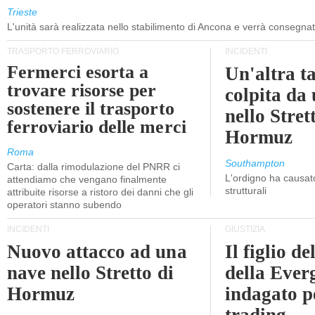
Trieste
L'unità sarà realizzata nello stabilimento di Ancona e verrà consegna
TRASPORTO FERROVIARIO
INCIDENTI
Fermerci esorta a
Un'altra t
trovare risorse per
colpita da
sostenere il trasporto
nello Stret
ferroviario delle merci
Hormuz
Roma
Southampton
Carta: dalla rimodulazione del PNRR ci
L'ordigno ha causato
attendiamo che vengano finalmente
strutturali
attribuite risorse a ristoro dei danni che gli
operatori stanno subendo
INCIDENTI
GIUSTIZIA
Nuovo attacco ad una
Il figlio d
nave nello Stretto di
della Ever
Hormuz
indagato p