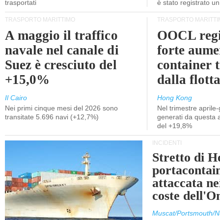
trasportati
è stato registrato u
TRASPORTO MARITTIMO
TRASPORTO MARITTI
A maggio il traffico
OOCL regi
navale nel canale di
forte aume
Suez è cresciuto del
container 
+15,0%
dalla flott
Il Cairo
Hong Kong
Nei primi cinque mesi del 2026 sono
Nel trimestre aprile-
transitate 5.696 navi (+12,7%)
generati da questa at
del +19,8%
INCIDENTI
Stretto di 
portacontain
attaccata nei
coste dell'
Muscat/Portsmouth/N