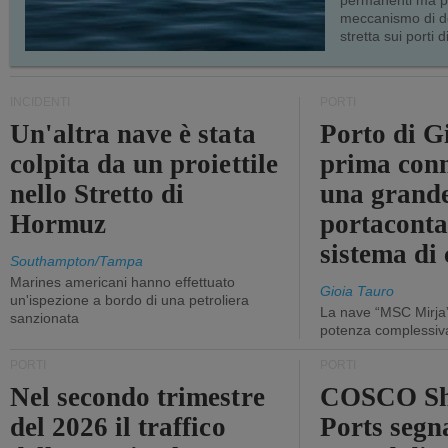
permanenti ma p
meccanismo di d
stretta sui porti d
INCIDENTI
PORTI
Un'altra nave è stata
Porto di G
colpita da un proiettile
prima conn
nello Stretto di
una grand
Hormuz
portaconta
sistema di 
Southampton/Tampa
Marines americani hanno effettuato
Gioia Tauro
un'ispezione a bordo di una petroliera
La nave “MSC Mirja”
sanzionata
potenza complessiva
PORTI
PORTI
Nel secondo trimestre
COSCO Sh
del 2026 il traffico
Ports segn