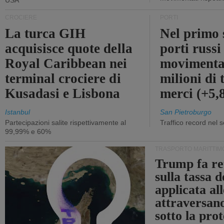
USA
CROCIERE
PORTI
La turca GIH
Nel primo 
acquisisce quote della
porti russ
Royal Caribbean nei
movimenta
terminal crociere di
milioni di 
Kusadasi e Lisbona
merci (+5
Istanbul
San Pietroburgo
Partecipazioni salite rispettivamente al
Traffico record nel 
99,99% e 60%
TRASPORTO MARITTIM
Trump fa re
sulla tassa 
applicata al
attraversa
sotto la pr