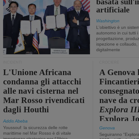
basata sull'i
artificiale
Washington
L'obiettivo è un sist
autonomo in cui tutti i
progettazione, produzi
ispezione e collaudo,
digitalmente
INCIDENTI
CROCIERE
L'Unione Africana
A Genova 
condanna gli attacchi
Fincantier
alle navi cisterna nel
consegnato
Mar Rosso rivendicati
nave da cr
dagli Houthi
Explora II
Explora J
Addis Abeba
Youssouf: la sicurezza delle rotte
Genova
marittime nel Mar Rosso è di vitale
Seguiranno “Explora
importanza strategica per l'Africa