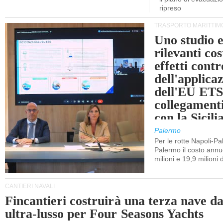
ripreso
TRASPORTO MARITTIM
Uno studio e
rilevanti cost
effetti cont
dell'applica
dell'EU ETS
collegament
con la Sicili
Palermo
Per le rotte Napoli-P
Palermo il costo annuo
milioni e 19,9 milioni 
CANTIERI NAVALI
Fincantieri costruirà una terza nave d
ultra-lusso per Four Seasons Yachts