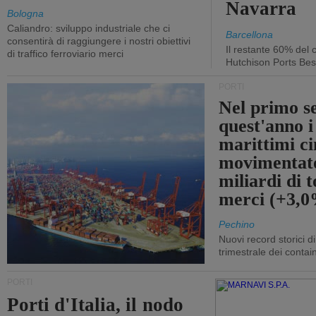
Navarra
Bologna
Caliandro: sviluppo industriale che ci
Barcellona
consentirà di raggiungere i nostri obiettivi
Il restante 60% del c
di traffico ferroviario merci
Hutchison Ports Bes
PORTI
Nel primo s
quest'anno i
marittimi ci
movimentato
miliardi di t
merci (+3,
Pechino
Nuovi record storici di
trimestrale dei contai
PORTI
Porti d'Italia, il nodo