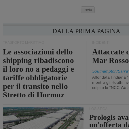
Invio
DALLA PRIMA PAGINA
TRASPORTO MARITTIMO
INCIDENTI
Le associazioni dello
Attaccate 
shipping ribadiscono
Mar Ross
il loro no a pedaggi e
Southampton/San'a'
tariffe obbligatorie
Affondata l'indiana 
mentre gli Houthi ri
per il transito nello
colpito la “NCC Waf
Stretto di Hormuz
LOGISTICA
Prologis av
un'offerta d