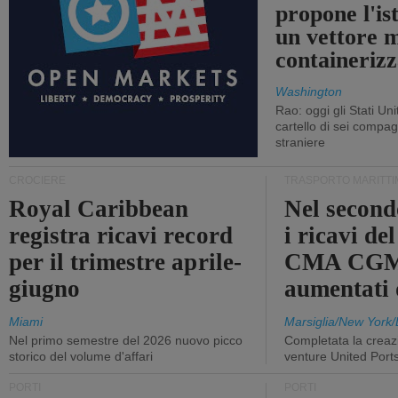
propone l'is
un vettore 
containerizz
Washington
Rao: oggi gli Stati Un
cartello di sei compa
straniere
CROCIERE
TRASPORTO MARITTI
Royal Caribbean
Nel second
registra ricavi record
i ricavi de
per il trimestre aprile-
CMA CGM
giugno
aumentati
Miami
Marsiglia/New York/
Nel primo semestre del 2026 nuovo picco
Completata la creazi
storico del volume d'affari
venture United Port
PORTI
PORTI