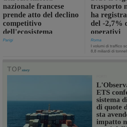
nazionale francese
trasporto 
prende atto del declino
ha registra
competitivo
del -2,7% d
dell'ecosistema
operativi
portuale statale
Parigi
Roma
I volumi di traffico s
8,8 miliardi di tonne
PORTI
L'Observ
ETS conf
sistema d
di quote 
sta avend
impatto n