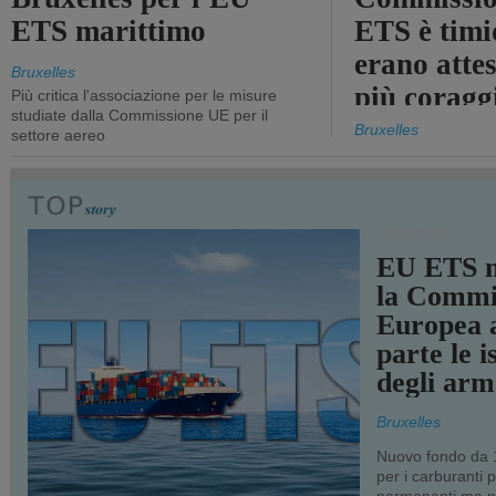
ETS marittimo
ETS è timi
erano atte
Bruxelles
più coragg
Più critica l'associazione per le misure
studiate dalla Commissione UE per il
Bruxelles
settore aereo
TRASPORTI
EU ETS m
la Commi
Europea a
parte le i
degli arm
Bruxelles
Nuovo fondo da 1
per i carburanti 