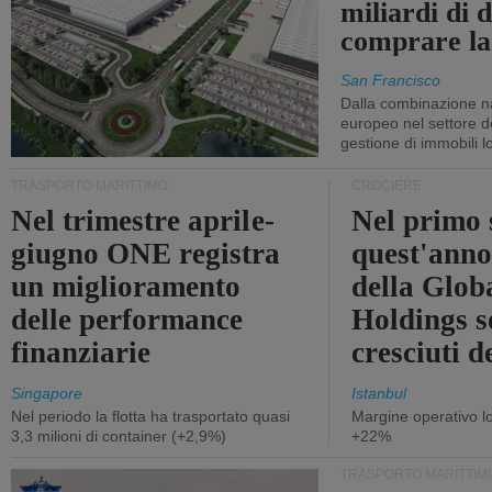
miliardi di d
comprare la
San Francisco
Dalla combinazione n
europeo nel settore de
gestione di immobili lo
TRASPORTO MARITTIMO
CROCIERE
Nel trimestre aprile-
Nel primo 
giugno ONE registra
quest'anno 
un miglioramento
della Glob
delle performance
Holdings 
finanziarie
cresciuti 
Singapore
Istanbul
Nel periodo la flotta ha trasportato quasi
Margine operativo l
3,3 milioni di container (+2,9%)
+22%
TRASPORTO MARITTIM