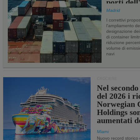
porti del
Madrid
I correttivi propo
l'ampliamento dei 
designazione dei 
di container limitr
riduzione percent
volume di emissi
navi
CROCIERE
Nel secondo
del 2026 i ri
Norwegian C
Holdings so
aumentati d
Miami
Nuovo record storico 