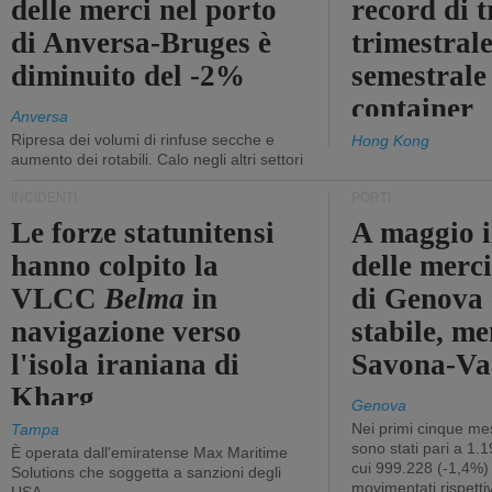
delle merci nel porto
record di t
di Anversa-Bruges è
trimestrale
diminuito del -2%
semestrale
container
Anversa
Ripresa dei volumi di rinfuse secche e
Hong Kong
aumento dei rotabili. Calo negli altri settori
INCIDENTI
PORTI
Le forze statunitensi
A maggio il
hanno colpito la
delle merci
VLCC
Belma
in
di Genova 
navigazione verso
stabile, me
l'isola iraniana di
Savona-Vad
Kharg
Genova
Nei primi cinque mes
Tampa
sono stati pari a 1.
È operata dall'emiratense Max Maritime
cui 999.228 (-1,4%)
Solutions che soggetta a sanzioni degli
movimentati rispetti