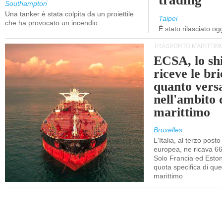
trading
Southampton
Una tanker è stata colpita da un proiettile
Taipei
che ha provocato un incendio
È stato rilasciato o
TRASPORTO MARITTIM
ECSA, lo sh
riceve le bri
quanto vers
nell'ambito
marittimo
Bruxelles
L'Italia, al terzo posto
europea, ne ricava 66
Solo Francia ed Eston
quota specifica di que
marittimo