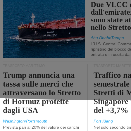
Due VLCC o
dall'emira
sono state a
nello Stret
Abu Dhabi/Tampa
L'U.S. Central Comma
ripristino del blocco de
entrata e in uscita dai 
TRASPORTO MARITTIMO
TRASPORTO MARITTI
Trump annuncia una
Traffico n
tassa sulle merci che
semestrale
attraversano lo Stretto
Stretti di 
di Hormuz protette
Singapore 
dagli USA
del +3,7%
Washington/Portsmouth
Port Klang
Prevista pari al 20% del valore dei carichi
Nel solo secondo tr