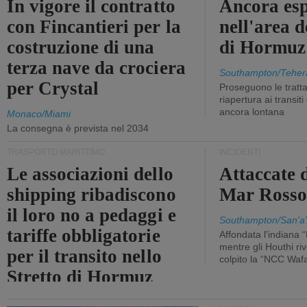
In vigore il contratto
Ancora esp
con Fincantieri per la
nell'area d
costruzione di una
di Hormuz
terza nave da crociera
Southampton/Teher
per Crystal
Proseguono le tratt
riapertura ai transit
ancora lontana
Monaco/Miami
La consegna è prevista nel 2034
TRASPORTO MARITTIMO
INCIDENTI
Le associazioni dello
Attaccate 
shipping ribadiscono
Mar Ross
il loro no a pedaggi e
Southampton/San'a'
tariffe obbligatorie
Affondata l'indiana 
mentre gli Houthi ri
per il transito nello
colpito la “NCC Waf
Stretto di Hormuz