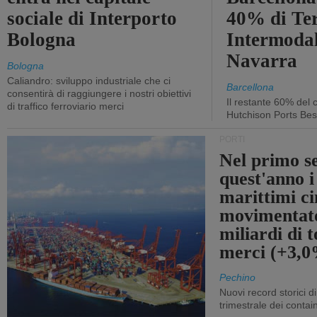
sociale di Interporto
40% di Te
Bologna
Intermodal
Navarra
Bologna
Caliandro: sviluppo industriale che ci
Barcellona
consentirà di raggiungere i nostri obiettivi
Il restante 60% del c
di traffico ferroviario merci
Hutchison Ports Bes
PORTI
Nel primo s
quest'anno i
marittimi ci
movimentato
miliardi di t
merci (+3,
Pechino
Nuovi record storici di
trimestrale dei contai