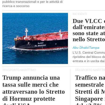
pubblico transnazionali e per le attività di
ricerca e soccorso
INCIDENTI
Due VLCC o
dall'emira
sono state a
nello Stret
Abu Dhabi/Tampa
L'U.S. Central Comma
ripristino del blocco de
entrata e in uscita dai 
TRASPORTO MARITTIMO
TRASPORTO MARITTI
Trump annuncia una
Traffico n
tassa sulle merci che
semestrale
attraversano lo Stretto
Stretti di 
di Hormuz protette
Singapore 