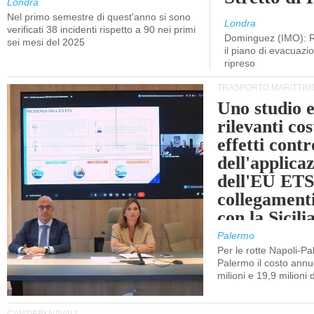
Londra
Nel primo semestre di quest'anno si sono
Londra
verificati 38 incidenti rispetto a 90 nei primi
Dominguez (IMO): R
sei mesi del 2025
il piano di evacuaz
ripreso
TRASPORTO MARITTIM
Uno studio e
rilevanti cost
effetti cont
dell'applica
dell'EU ETS
collegament
con la Sicili
Palermo
Per le rotte Napoli-P
Palermo il costo annuo
milioni e 19,9 milioni 