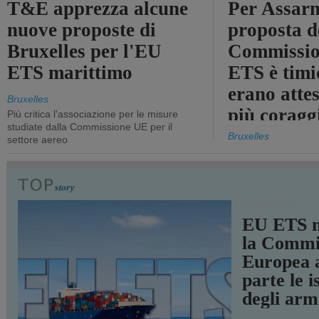
T&E apprezza alcune
Per Assarm
nuove proposte di
proposta d
Bruxelles per l'EU
Commissio
ETS marittimo
ETS è timi
erano atte
Bruxelles
più coragg
Più critica l'associazione per le misure
studiate dalla Commissione UE per il
Bruxelles
settore aereo
TRASPORTI
EU ETS m
la Commi
Europea a
parte le i
degli arm