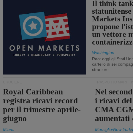
Il think tan
statunitens
Markets Ins
propone l'is
un vettore 
containerizz
Washington
Rao: oggi gli Stati Un
cartello di sei compa
straniere
CROCIERE
TRASPORTO MARITTI
Royal Caribbean
Nel second
registra ricavi record
i ricavi de
per il trimestre aprile-
CMA CGM
giugno
aumentati
Miami
Marsiglia/New York/