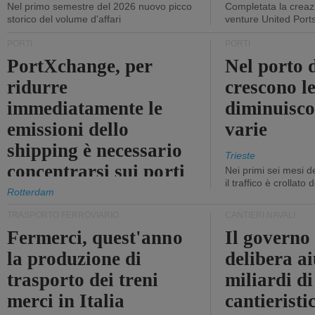
Nel primo semestre del 2026 nuovo picco
Completata la creazi
storico del volume d'affari
venture United Port
PORTI
PORTI
PortXchange, per
Nel porto d
ridurre
crescono le
immediatamente le
diminuisco
emissioni dello
varie
shipping è necessario
Trieste
concentrarsi sui porti
Nei primi sei mesi 
il traffico è crollato
Rotterdam
TRASPORTO FERROVIARIO
CANTIERI NAVALI
Fermerci, quest'anno
Il governo
la produzione di
delibera ai
trasporto dei treni
miliardi di
merci in Italia
cantieristi