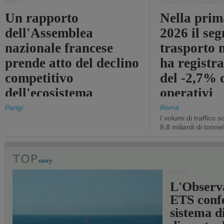
PORTI
TRASPORTO FERROV
Un rapporto
Nella prim
dell'Assemblea
2026 il se
nazionale francese
trasporto 
prende atto del declino
ha registra
competitivo
del -2,7% d
dell'ecosistema
operativi
portuale statale
Parigi
Roma
I volumi di traffico s
8,8 miliardi di tonne
PORTI
L'Observ
ETS conf
sistema d