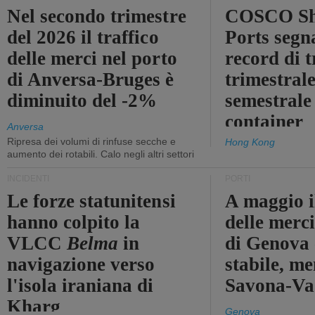
Nel secondo trimestre
COSCO Sh
del 2026 il traffico
Ports segn
delle merci nel porto
record di t
di Anversa-Bruges è
trimestrale
diminuito del -2%
semestrale
container
Anversa
Ripresa dei volumi di rinfuse secche e
Hong Kong
aumento dei rotabili. Calo negli altri settori
INCIDENTI
PORTI
Le forze statunitensi
A maggio il
hanno colpito la
delle merci
VLCC
Belma
in
di Genova 
navigazione verso
stabile, me
l'isola iraniana di
Savona-Vad
Kharg
Genova