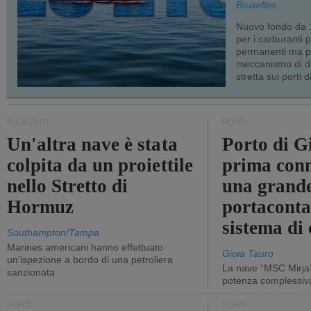
Bruxelles
Nuovo fondo da 1
per i carburanti 
permanenti ma p
meccanismo di d
stretta sui porti d
INCIDENTI
PORTI
Un'altra nave è stata
Porto di G
colpita da un proiettile
prima conn
nello Stretto di
una grand
Hormuz
portaconta
sistema di 
Southampton/Tampa
Marines americani hanno effettuato
Gioia Tauro
un'ispezione a bordo di una petroliera
La nave “MSC Mirja”
sanzionata
potenza complessiva
PORTI
PORTI