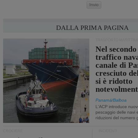
Invio
DALLA PRIMA PAGINA
TRASPORTO MARITTIM
Nel secondo 
traffico nav
canale di P
cresciuto d
si è ridotto
notevolment
Panamá/Balboa
L'ACP introduce nuove
pescaggio delle navi
riduzioni del numero gi
CROCIERE
INCIDENTI