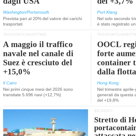
dagli USA
del +3,7%
Washington/Portsmouth
Port Klang
Prevista pari al 20% del valore dei carichi
Nel solo secondo tr
trasportati
è stato registrato u
TRASPORTO MARITTIMO
TRASPORTO MARITTI
A maggio il traffico
OOCL regi
navale nel canale di
forte aume
Suez è cresciuto del
container 
+15,0%
dalla flott
Il Cairo
Hong Kong
Nei primi cinque mesi del 2026 sono
Nel trimestre aprile-
transitate 5.696 navi (+12,7%)
generati da questa at
del +19,8%
INCIDENTI
Stretto di 
portacontain
attaccata nei