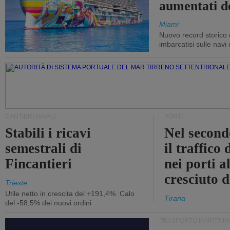
aumentati d
Miami
Nuovo record storico 
imbarcatisi sulle navi d
CANTIERI NAVALI
PORTI
Stabili i ricavi
Nel second
semestrali di
il traffico
Fincantieri
nei porti a
cresciuto 
Trieste
Utile netto in crescita del +191,4%. Calo
Tirana
del -58,5% dei nuovi ordini
TRASPORTO MARITTIM