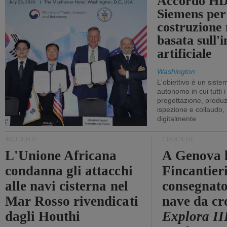
Accordo HD
Siemens per
costruzione
basata sull'i
artificiale
Washington
L'obiettivo è un sist
autonomo in cui tutti i
progettazione, produzi
ispezione e collaudo,
digitalmente
INCIDENTI
CROCIERE
L'Unione Africana
A Genova 
condanna gli attacchi
Fincantier
alle navi cisterna nel
consegnato
Mar Rosso rivendicati
nave da cr
dagli Houthi
Explora II