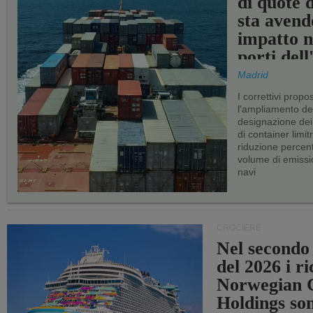
di quote 
sta avend
impatto n
porti del
Madrid
I correttivi propo
l'ampliamento dei 
designazione dei 
di container limitr
riduzione percent
volume di emissi
navi
CROCIERE
Nel secondo
del 2026 i ri
Norwegian C
Holdings so