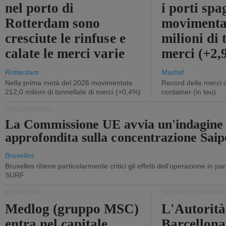
nel porto di
i porti sp
Rotterdam sono
movimenta
cresciute le rinfuse e
milioni di 
calate le merci varie
merci (+2
Rotterdam
Madrid
Nella prima metà del 2026 movimentate
Record delle merci 
212,0 milioni di tonnellate di merci (+0,4%)
container (in teu)
CONCORRENZA
La Commissione UE avvia un'indagine
approfondita sulla concentrazione Sa
Bruxelles
Bruxelles ritiene particolarmente critici gli effetti dell'operazione in p
SURF
INTERPORTI
TRASPORTO INTERM
Medlog (gruppo MSC)
L'Autorità
entra nel capitale
Barcellona 