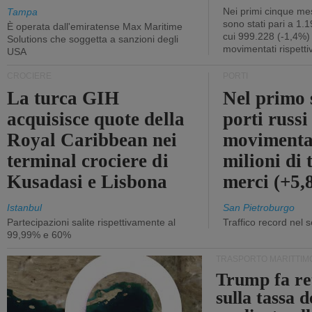
Nei primi cinque mes
Tampa
sono stati pari a 1.
È operata dall'emiratense Max Maritime
cui 999.228 (-1,4%)
Solutions che soggetta a sanzioni degli
movimentati rispetti
USA
CROCIERE
PORTI
La turca GIH
Nel primo 
acquisisce quote della
porti russ
Royal Caribbean nei
movimenta
terminal crociere di
milioni di 
Kusadasi e Lisbona
merci (+5
Istanbul
San Pietroburgo
Partecipazioni salite rispettivamente al
Traffico record nel 
99,99% e 60%
TRASPORTO MARITTIM
Trump fa re
sulla tassa 