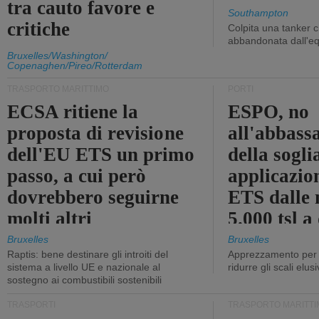
tra cauto favore e
Southampton
critiche
Colpita una tanker c
abbandonata dall'e
Bruxelles/Washington/
Copenaghen/Pireo/Rotterdam
TRASPORTO MARITTIMO
PORTI
ECSA ritiene la
ESPO, no
proposta di revisione
all'abbass
dell'EU ETS un primo
della sogli
passo, a cui però
applicazio
dovrebbero seguirne
ETS dalle 
molti altri
5.000 tsl a
400 tsl
Bruxelles
Bruxelles
Raptis: bene destinare gli introiti del
Apprezzamento per l
sistema a livello UE e nazionale al
ridurre gli scali elusi
sostegno ai combustibili sostenibili
TRASPORTI
TRASPORTO MARITTI