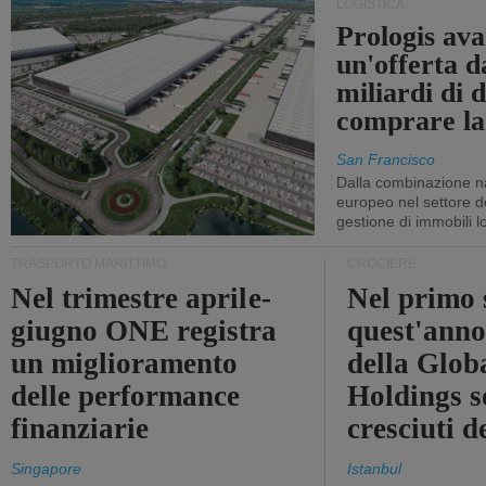
LOGISTICA
Prologis av
un'offerta d
miliardi di d
comprare la
San Francisco
Dalla combinazione n
europeo nel settore de
gestione di immobili lo
TRASPORTO MARITTIMO
CROCIERE
Nel trimestre aprile-
Nel primo 
giugno ONE registra
quest'anno 
un miglioramento
della Glob
delle performance
Holdings 
finanziarie
cresciuti 
Singapore
Istanbul