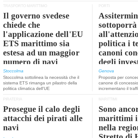
TRASPORTO MARITTIMO
PORTI
Il governo svedese
Assitermin
chiede che
sottoporrà
l'applicazione dell'EU
all'attenzi
ETS marittimo sia
politica i 
estesa ad un maggior
canoni con
numero di navi
degli inves
dell'inter
Stoccolma
Genova
Stoccolma sottolinea la necessità che il
Proposta per conced
sistema ETS rimanga un pilastro della
canone di concessio
politica climatica dell'UE
incrementano il traff
PIRATERIA
MARITTIMI
Prosegue il calo degli
Sono ancor
attacchi dei pirati alle
marittimi 
navi
nella regio
Stretto di