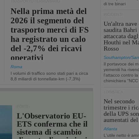
TRASPORTO FERROVIARIO
di tre binari
Nella prima metà del
INCIDENTI
2026 il segmento del
Un'altra nave 
trasporto merci di FS
saudita Bahri
attaccata dagl
ha registrato un calo
Houthi nel M
del -2,7% dei ricavi
Rosso
operativi
Southampton/San'
Il portavoce dei mi
Roma
yemeniti ha rivend
I volumi di traffico sono stati pari a circa
l'attacco contro la
8,8 miliardi di tonnellate-km (-7,3%)
chimichiera “NCC
LOGISTICA
Nel secondo
trimestre i ric
PORTI
della UPS so
L'Observatorio EU-
aumentati de
ETS conferma che il
Atlanta
sistema di scambio
L'utile netto è a