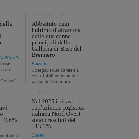
INFRASTRUTTURE
della
Abbattuto oggi
l'ultimo diaframma
i
delle due canne
ar
principali della
Galleria di Base del
Brennero
a'/Riyadh
Bolzano
liziani
icato
Collegati i due cantieri a
circa 1.400 metri sotto il
 Ghazal”
passo del Brennero
LOGISTICA
Nel 2025 i ricavi
avi
dell'azienda logistica
no
italiana Nord Ovest
l +7,6%
sono cresciuti del
+13,6%
Cuneo
mmontato a