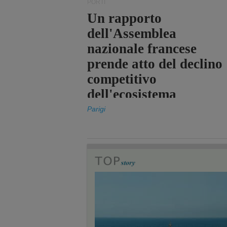
PORTI
Un rapporto
dell'Assemblea
nazionale francese
prende atto del declino
competitivo
dell'ecosistema
portuale statale
Parigi