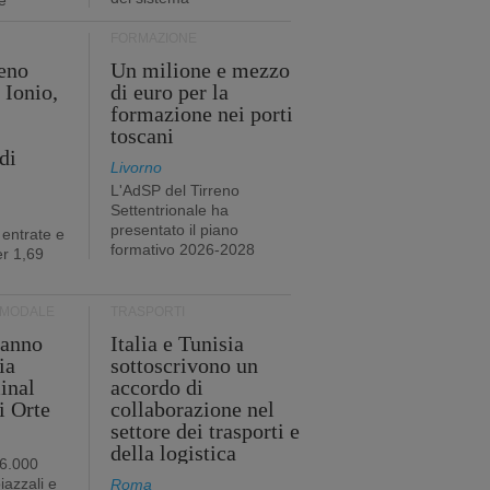
e
FORMAZIONE
eno
Un milione e mezzo
 Ionio,
di euro per la
formazione nei porti
toscani
di
Livorno
L'AdSP del Tirreno
Settentrionale ha
presentato il piano
 entrate e
formativo 2026-2028
r 1,69
RMODALE
TRASPORTI
 anno
Italia e Tunisia
ia
sottoscrivono un
minal
accordo di
i Orte
collaborazione nel
settore dei trasporti e
della logistica
96.000
iazzali e
Roma