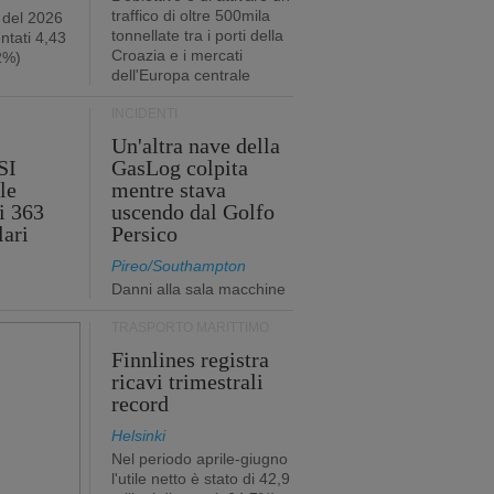
traffico di oltre 500mila
 del 2026
tonnellate tra i porti della
ntati 4,43
Croazia e i mercati
,2%)
dell'Europa centrale
INCIDENTI
Un'altra nave della
SI
GasLog colpita
le
mentre stava
i 363
uscendo dal Golfo
lari
Persico
Pireo/Southampton
Danni alla sala macchine
TRASPORTO MARITTIMO
Finnlines registra
ricavi trimestrali
record
Helsinki
Nel periodo aprile-giugno
l'utile netto è stato di 42,9