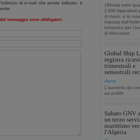
l'indirizzo di e-mail che avrete indicato: è
186mila metri qua
mente.
2.000 dipendenti
di mano: è la ces
o del messaggio sono obbligatori.
imposta dall'Antitr
britannico per l'a
di Wincanton
TRASPORTO MARIT
Global Ship L
registra ricavi
trimestrali e
semestrali re
Atene
L'aumento dei cost
sui profitti
TRASPORTO MARIT
Sabato GNV a
un terzo servi
marittimo ver
l'Algeria