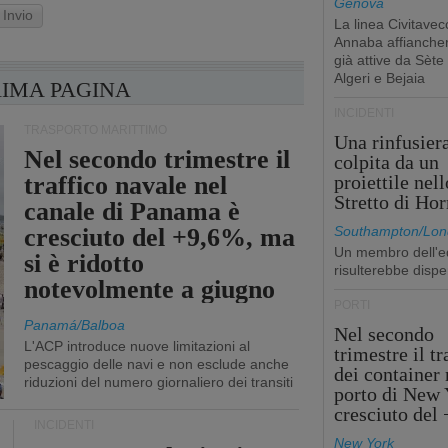
Genova
Invio
La linea Civitavec
Annaba affiancher
già attive da Sète
Algeri e Bejaia
RIMA PAGINA
INCIDENTI
TRASPORTO MARITTIMO
Una rinfusier
Nel secondo trimestre il
colpita da un
traffico navale nel
proiettile nell
Stretto di Ho
canale di Panama è
cresciuto del +9,6%, ma
Southampton/Lon
Un membro dell'e
si è ridotto
risulterebbe dispe
notevolmente a giugno
PORTI
Panamá/Balboa
Nel secondo
L'ACP introduce nuove limitazioni al
trimestre il tr
pescaggio delle navi e non esclude anche
dei container 
riduzioni del numero giornaliero dei transiti
porto di New 
cresciuto del
INCIDENTI
New York