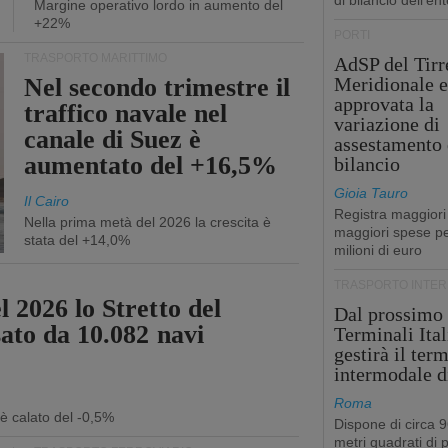
di bilancio dell'ent
Margine operativo lordo in aumento del
+22%
PORTI
TRASPORTO MARITTIMO
AdSP del Tirr
Nel secondo trimestre il
Meridionale e
approvata la
traffico navale nel
variazione di
canale di Suez è
assestamento 
aumentato del +16,5%
bilancio
Gioia Tauro
Il Cairo
Registra maggiori
Nella prima metà del 2026 la crescita è
maggiori spese pe
stata del +14,0%
milioni di euro
TRASPORTO INTE
 2026 lo Stretto del
Dal prossimo
sato da 10.082 navi
Terminali Ital
gestirà il ter
intermodale d
Roma
 è calato del -0,5%
Dispone di circa 
metri quadrati di p