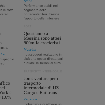
Atene
chia-
Performance stabili nel
à le rotte
segmento delle
 verso
portacontenitori. Cresce
l'apporto delle rinfusiere
PORTI
a
Quest'anno a
Messina sono attesi
o
800mila crocieristi
rmuz
Messina
dra
I passeggeri realizzano in
città una spesa diretta pari
quipaggio
a quasi 16 milioni di euro
rso
TRASPORTO INTERMODALE
Joint venture per il
affico
trasporto
nel
intermodale di HZ
York è
Cargo e Railtrans
 +1,6%
Zagabria
L'obiettivo è di attivare un