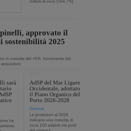
milioni di euro (+64,7%)
inelli, approvato il
i sostenibilità 2025
ne in crescita del +5%. Incremento del
 assunzioni
PORTI
li sarà
AdSP del Mar Ligure
tario
Occidentale, adottato
'AdSP
il Piano Organico del
atico
Porto 2026-2028
Genova
Le proiezioni al 2028
indicano una crescita di
tione ha
circa 150 addetti nei porti
stamento
del sistema