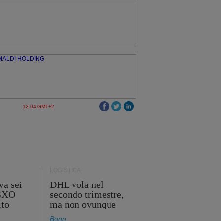
12:04 GMT+2
LOGISTICA
va sei
DHL vola nel
 GXO
secondo trimestre,
ito
ma non ovunque
Bonn