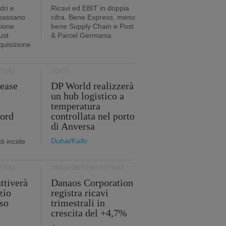
dri e
Ricavi ed EBIT in doppia
 passano
cifra. Bene Express, meno
sione
bene Supply Chain e Post
ust
& Parcel Germania
cquisizione
TIMO
PORTI
ease
DP World realizzerà
un hub logistico a
temperatura
cord
controllata nel porto
di Anversa
Dubai/Kallo
i incide
TIMO
TRASPORTO MARITTIMO
ttiverà
Danaos Corporation
zio
registra ricavi
so
trimestrali in
crescita del +4,7%