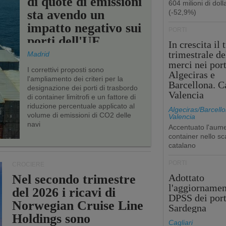
di quote di emissioni
604 milioni di dolla
sta avendo un
(-52,9%)
impatto negativo sui
PORTI
porti dell'UE
In crescita il 
trimestrale de
Madrid
merci nei port
I correttivi proposti sono
Algeciras e
l'ampliamento dei criteri per la
Barcellona. C
designazione dei porti di trasbordo
Valencia
di container limitrofi e un fattore di
riduzione percentuale applicato al
Algeciras/Barcello
volume di emissioni di CO2 delle
Valencia
navi
Accentuato l'aume
container nello sc
catalano
PORTI
CROCIERE
Nel secondo trimestre
Adottato
l'aggiornamen
del 2026 i ricavi di
DPSS dei port
Norwegian Cruise Line
Sardegna
Holdings sono
Cagliari