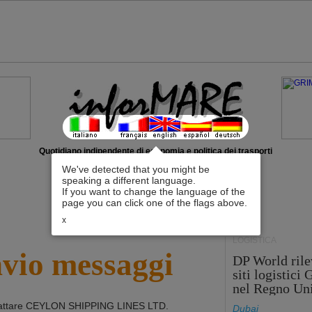
Quotidiano indipendente di economia e politica dei trasporti
We've detected that you might be
speaking a different language.
If you want to change the language of the
page you can click one of the flags above.
x
LOGISTICA
nvio messaggi
DP World rile
siti logistici
nel Regno Un
attare
CEYLON SHIPPING LINES LTD
.
Dubai