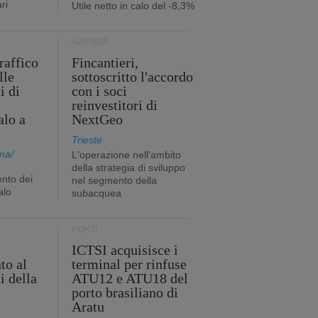
ri
Utile netto in calo del -8,3%
AZIENDE
traffico
Fincantieri,
lle
sottoscritto l'accordo
i di
con i soci
reinvestitori di
alo a
NextGeo
Trieste
na/
L'operazione nell'ambito
della strategia di sviluppo
nto dei
nel segmento della
alo
subacquea
PORTI
ICTSI acquisisce i
to al
terminal per rinfuse
i della
ATU12 e ATU18 del
porto brasiliano di
Aratu