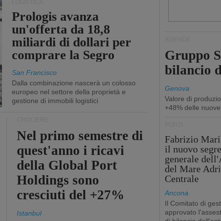
LOGISTICA
Prologis avanza
un'offerta da 18,8
miliardi di dollari per
AZIENDE
comprare la Segro
Gruppo Sp
bilancio d
San Francisco
Dalla combinazione nascerà un colosso
Genova
europeo nel settore della proprietà e
Valore di produzio
gestione di immobili logistici
+48% delle nuove
CROCIERE
PORTI
Nel primo semestre di
Fabrizio Maril
quest'anno i ricavi
il nuovo segre
generale dell
della Global Port
del Mare Adri
Holdings sono
Centrale
cresciuti del +27%
Ancona
Il Comitato di ges
approvato l'asse
Istanbul