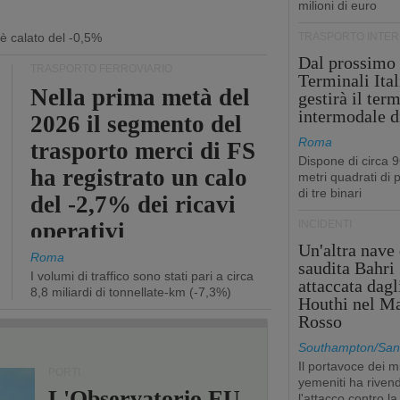
milioni di euro
 è calato del -0,5%
TRASPORTO INTE
Dal prossimo
TRASPORTO FERROVIARIO
Terminali Ital
Nella prima metà del
gestirà il ter
intermodale d
2026 il segmento del
Roma
trasporto merci di FS
Dispone di circa 
ha registrato un calo
metri quadrati di p
di tre binari
del -2,7% dei ricavi
operativi
INCIDENTI
Un'altra nave 
Roma
saudita Bahri
I volumi di traffico sono stati pari a circa
attaccata dagl
8,8 miliardi di tonnellate-km (-7,3%)
Houthi nel M
Rosso
Southampton/San'
Il portavoce dei mi
PORTI
yemeniti ha rivend
L'Observatorio EU-
l'attacco contro la