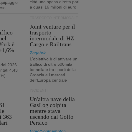
città una spesa diretta pari
quipaggio
a quasi 16 milioni di euro
rso
TRASPORTO INTERMODALE
Joint venture per il
affico
trasporto
nel
intermodale di HZ
York è
Cargo e Railtrans
 +1,6%
Zagabria
L'obiettivo è di attivare un
traffico di oltre 500mila
 del 2026
tonnellate tra i porti della
ntati 4,43
Croazia e i mercati
,2%)
dell'Europa centrale
INCIDENTI
Un'altra nave della
SI
GasLog colpita
le
mentre stava
i 363
uscendo dal Golfo
lari
Persico
Pireo/Southampton