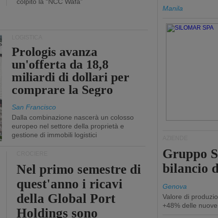
colpito la “NCC Wafa”
Manila
LOGISTICA
Prologis avanza
un'offerta da 18,8
miliardi di dollari per
comprare la Segro
San Francisco
Dalla combinazione nascerà un colosso
europeo nel settore della proprietà e
gestione di immobili logistici
AZIENDE
Gruppo Sp
CROCIERE
bilancio d
Nel primo semestre di
quest'anno i ricavi
Genova
della Global Port
Valore di produzio
+48% delle nuove
Holdings sono