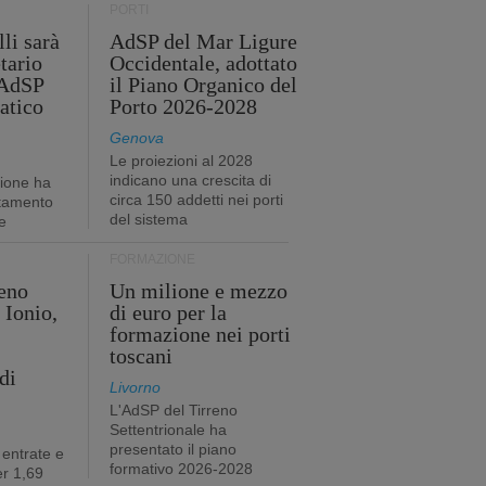
PORTI
li sarà
AdSP del Mar Ligure
tario
Occidentale, adottato
'AdSP
il Piano Organico del
atico
Porto 2026-2028
Genova
Le proiezioni al 2028
indicano una crescita di
tione ha
circa 150 addetti nei porti
stamento
del sistema
e
FORMAZIONE
eno
Un milione e mezzo
 Ionio,
di euro per la
formazione nei porti
toscani
di
Livorno
L'AdSP del Tirreno
Settentrionale ha
presentato il piano
 entrate e
formativo 2026-2028
r 1,69