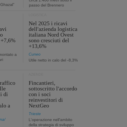
circa 1.400 metri sotto il
 Ghazal”
passo del Brennero
LOGISTICA
Nel 2025 i ricavi
avi
dell'azienda logistica
no
italiana Nord Ovest
l +7,6%
sono cresciuti del
+13,6%
Cuneo
mmontato a
ri
Utile netto in calo del -8,3%
AZIENDE
traffico
Fincantieri,
lle
sottoscritto l'accordo
i di
con i soci
reinvestitori di
alo a
NextGeo
Trieste
na/
L'operazione nell'ambito
della strategia di sviluppo