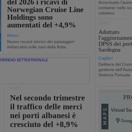
del 2026 i ricavi di
Accentuato l'aume
Norwegian Cruise Line
container nello sc
catalano
Holdings sono
aumentati del +4,9%
PORTI
Adottato
Miami
l'aggiornamen
Nuovo record storico dei passeggeri
DPSS dei port
imbarcatisi sulle navi della flotta
Sardegna
Cagliari
Delibera del Comit
gestione dell'Autor
Sistema Portuale
PORTI
Nel secondo trimestre
PR
il traffico delle merci
Visual Sai
nei porti albanesi è
cresciuto del +8,9%