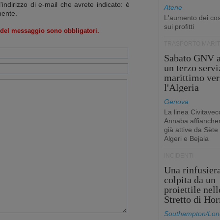
l'indirizzo di e-mail che avrete indicato: è
Atene
mente.
L'aumento dei cost
sui profitti
o del messaggio sono obbligatori.
TRASPORTO MARIT
Sabato GNV a
un terzo servi
marittimo ver
l'Algeria
Genova
La linea Civitavec
Annaba affiancher
già attive da Sète
Algeri e Bejaia
INCIDENTI
Una rinfusier
colpita da un
proiettile nell
Stretto di Ho
Southampton/Lon