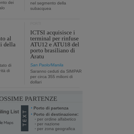
nto dei
nel segmento della
alo
subacquea
PORTI
ICTSI acquisisce i
to al
terminal per rinfuse
i della
ATU12 e ATU18 del
porto brasiliano di
Aratu
San Paolo/Manila
ato di
ità di
Saranno ceduti da SIMPAR
per circa 355 milioni di
dollari
OSSIME PARTENZE
Porto di partenza
ling List
Porto di destinazione:
per ordine alfabetico
-
per nazione
-
per zona geografica
-