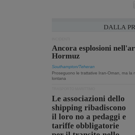
DALLA P
INCIDENTI
Ancora esplosioni nell'ar
Hormuz
Southampton/Teheran
Proseguono le trattative Iran-Oman, ma la ri
lontana
TRASPORTO MARITTIMO
Le associazioni dello
shipping ribadiscono
il loro no a pedaggi e
tariffe obbligatorie
per il transito nello