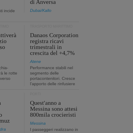
di Anversa
Dubai/Kallo
i incide
TIMO
TRASPORTO MARITTIMO
ttiverà
Danaos Corporation
zio
registra ricavi
so
trimestrali in
crescita del +4,7%
Atene
chia-
Performance stabili nel
à le rotte
segmento delle
 verso
portacontenitori. Cresce
l'apporto delle rinfusiere
PORTI
a
Quest'anno a
Messina sono attesi
o
800mila crocieristi
rmuz
Messina
dra
I passeggeri realizzano in