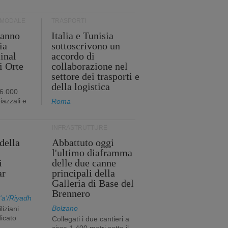
RMODALE
TRASPORTI
 anno
Italia e Tunisia
ia
sottoscrivono un
minal
accordo di
i Orte
collaborazione nel
settore dei trasporti e
della logistica
96.000
iazzali e
Roma
INFRASTRUTTURE
della
Abbattuto oggi
l'ultimo diaframma
i
delle due canne
ar
principali della
Galleria di Base del
Brennero
a'/Riyadh
Bolzano
liziani
icato
Collegati i due cantieri a