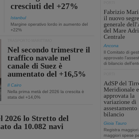
PORTI
cresciuti del +27%
Fabrizio Maril
il nuovo segre
Istanbul
generale dell
Margine operativo lordo in aumento del
del Mare Adri
+22%
Centrale
TRASPORTO MARITTIMO
Ancona
Nel secondo trimestre il
Il Comitato di ges
traffico navale nel
approvato l'asse
di bilancio dell'ent
canale di Suez è
aumentato del +16,5%
PORTI
AdSP del Tirr
Il Cairo
Meridionale e
Nella prima metà del 2026 la crescita è
approvata la
stata del +14,0%
variazione di
assestamento 
bilancio
 2026 lo Stretto del
Gioia Tauro
sato da 10.082 navi
Registra maggiori
maggiori spese pe