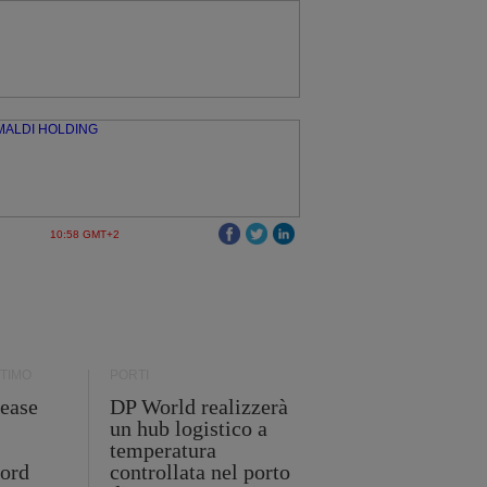
10:58 GMT+2
TIMO
PORTI
ease
DP World realizzerà
un hub logistico a
temperatura
cord
controllata nel porto