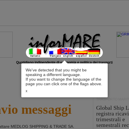
Quotidiano indipendente di economia e politica dei trasporti
We've detected that you might be
speaking a different language.
If you want to change the language of the
page you can click one of the flags above.
x
TRASPORTO MARIT
nvio messaggi
Global Ship L
registra ricavi
trimestrali e
semestrali re
attare
MEDLOG SHIPPING & TRADE SA
.