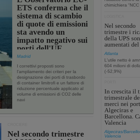
chimichiera “NCC
ETS conferma che il
sistema di scambio
LOGISTICA
di quote di emissioni
Nel secondo
sta avendo un
trimestre i ric
della UPS so
impatto negativo sui
aumentati de
porti dell'UE
Atlanta
Madrid
L'utile netto è a
604 milioni di dolla
I correttivi proposti sono
(-52,9%)
l'ampliamento dei criteri per la
designazione dei porti di trasbordo
PORTI
di container limitrofi e un fattore di
riduzione percentuale applicato al
In crescita il 
volume di emissioni di CO2 delle
trimestrale de
navi
merci nei port
Algeciras e
Barcellona. C
Valencia
CROCIERE
Algeciras/Barcello
Nel secondo trimestre
Valencia