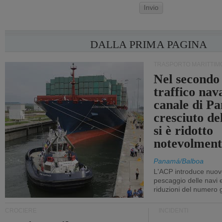
Invio
DALLA PRIMA PAGINA
TRASPORTO MARITTIM
Nel secondo 
traffico nav
canale di P
cresciuto d
si è ridotto
notevolment
Panamá/Balboa
L'ACP introduce nuove
pescaggio delle navi
riduzioni del numero gi
CROCIERE
INCIDENTI