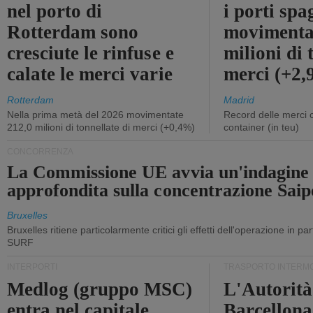
nel porto di
i porti sp
Rotterdam sono
movimenta
cresciute le rinfuse e
milioni di 
calate le merci varie
merci (+2
Rotterdam
Madrid
Nella prima metà del 2026 movimentate
Record delle merci 
212,0 milioni di tonnellate di merci (+0,4%)
container (in teu)
CONCORRENZA
La Commissione UE avvia un'indagine
approfondita sulla concentrazione Sa
Bruxelles
Bruxelles ritiene particolarmente critici gli effetti dell'operazione in p
SURF
INTERPORTI
TRASPORTO INTERM
Medlog (gruppo MSC)
L'Autorità
entra nel capitale
Barcellona 