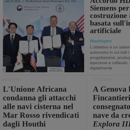
Accordo HD
Siemens per
costruzione
basata sull'i
artificiale
Washington
L'obiettivo è un sist
autonomo in cui tutti i
progettazione, produzi
ispezione e collaudo,
digitalmente
INCIDENTI
CROCIERE
L'Unione Africana
A Genova 
condanna gli attacchi
Fincantier
alle navi cisterna nel
consegnato
Mar Rosso rivendicati
nave da cr
dagli Houthi
Explora II