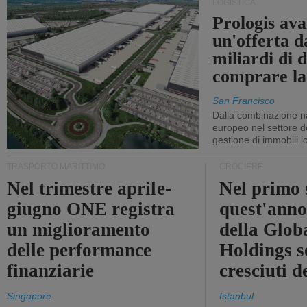
LOGISTICA
Prologis av
un'offerta d
miliardi di d
comprare la
San Francisco
Dalla combinazione n
europeo nel settore de
gestione di immobili lo
TRASPORTO MARITTIMO
CROCIERE
Nel trimestre aprile-
Nel primo 
giugno ONE registra
quest'anno 
un miglioramento
della Glob
delle performance
Holdings 
finanziarie
cresciuti 
Singapore
Istanbul