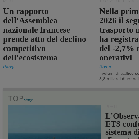
PORTI
TRASPORTO FERROV
Un rapporto
Nella prim
dell'Assemblea
2026 il se
nazionale francese
trasporto 
prende atto del declino
ha registra
competitivo
del -2,7% d
dell'ecosistema
operativi
portuale statale
Parigi
Roma
I volumi di traffico s
8,8 miliardi di tonne
PORTI
L'Observ
ETS conf
sistema d