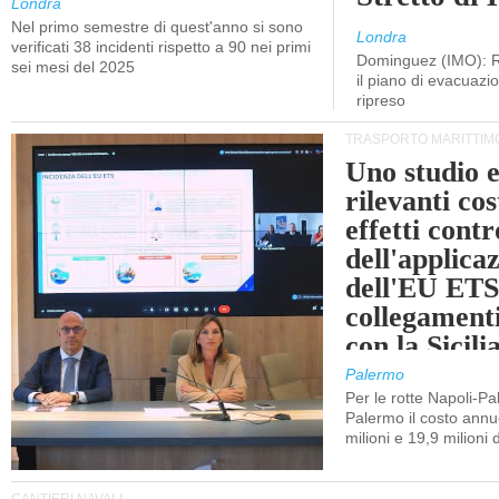
Londra
Nel primo semestre di quest'anno si sono
Londra
verificati 38 incidenti rispetto a 90 nei primi
Dominguez (IMO): R
sei mesi del 2025
il piano di evacuaz
ripreso
TRASPORTO MARITTIM
Uno studio e
rilevanti cost
effetti cont
dell'applica
dell'EU ETS
collegament
con la Sicili
Palermo
Per le rotte Napoli-P
Palermo il costo annuo
milioni e 19,9 milioni 