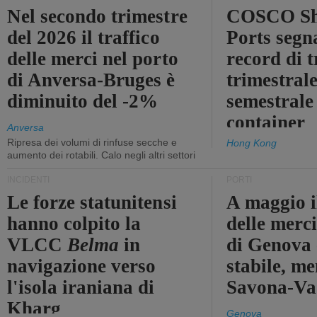
Nel secondo trimestre
COSCO Sh
del 2026 il traffico
Ports segn
delle merci nel porto
record di t
di Anversa-Bruges è
trimestrale
diminuito del -2%
semestrale
container
Anversa
Ripresa dei volumi di rinfuse secche e
Hong Kong
aumento dei rotabili. Calo negli altri settori
INCIDENTI
PORTI
Le forze statunitensi
A maggio il
hanno colpito la
delle merci
VLCC
Belma
in
di Genova 
navigazione verso
stabile, me
l'isola iraniana di
Savona-Vad
Kharg
Genova