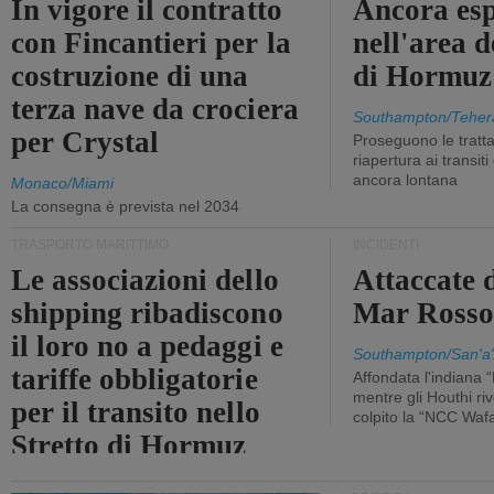
In vigore il contratto
Ancora esp
con Fincantieri per la
nell'area d
costruzione di una
di Hormuz
terza nave da crociera
Southampton/Teher
per Crystal
Proseguono le tratt
riapertura ai transit
ancora lontana
Monaco/Miami
La consegna è prevista nel 2034
TRASPORTO MARITTIMO
INCIDENTI
Le associazioni dello
Attaccate 
shipping ribadiscono
Mar Ross
il loro no a pedaggi e
Southampton/San'a'
tariffe obbligatorie
Affondata l'indiana 
mentre gli Houthi ri
per il transito nello
colpito la “NCC Waf
Stretto di Hormuz