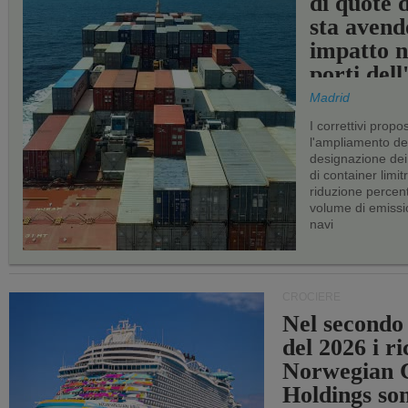
di quote 
sta avend
impatto n
porti del
Madrid
I correttivi propo
l'ampliamento dei 
designazione dei 
di container limitr
riduzione percent
volume di emissi
navi
CROCIERE
Nel secondo
del 2026 i ri
Norwegian C
Holdings so