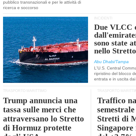
pubblico transnazionali e per le attività di
ricerca e soccorso
INCIDENTI
Due VLCC o
dall'emira
sono state a
nello Stret
Abu Dhabi/Tampa
L'U.S. Central Comma
ripristino del blocco de
entrata e in uscita dai 
TRASPORTO MARITTIMO
TRASPORTO MARITTI
Trump annuncia una
Traffico n
tassa sulle merci che
semestrale
attraversano lo Stretto
Stretti di 
di Hormuz protette
Singapore 