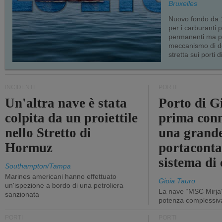
Bruxelles
Nuovo fondo da 1
per i carburanti 
permanenti ma p
meccanismo di d
stretta sui porti d
INCIDENTI
PORTI
Un'altra nave è stata
Porto di G
colpita da un proiettile
prima conn
nello Stretto di
una grand
Hormuz
portaconta
sistema di 
Southampton/Tampa
Marines americani hanno effettuato
Gioia Tauro
un'ispezione a bordo di una petroliera
La nave “MSC Mirja”
sanzionata
potenza complessiva
PORTI
PORTI