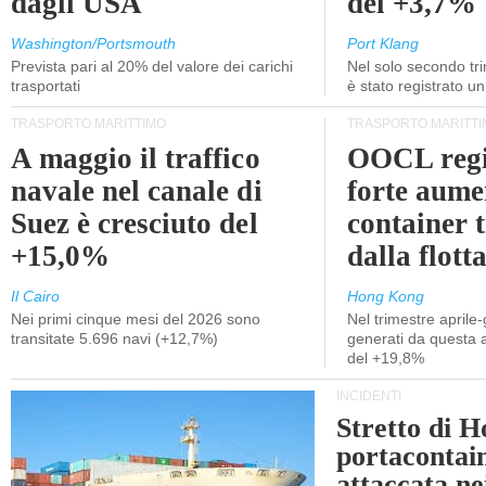
dagli USA
del +3,7%
Washington/Portsmouth
Port Klang
Prevista pari al 20% del valore dei carichi
Nel solo secondo tr
trasportati
è stato registrato u
TRASPORTO MARITTIMO
TRASPORTO MARITTI
A maggio il traffico
OOCL regi
navale nel canale di
forte aume
Suez è cresciuto del
container 
+15,0%
dalla flott
Il Cairo
Hong Kong
Nei primi cinque mesi del 2026 sono
Nel trimestre aprile-
transitate 5.696 navi (+12,7%)
generati da questa at
del +19,8%
INCIDENTI
Stretto di 
portacontain
attaccata nei