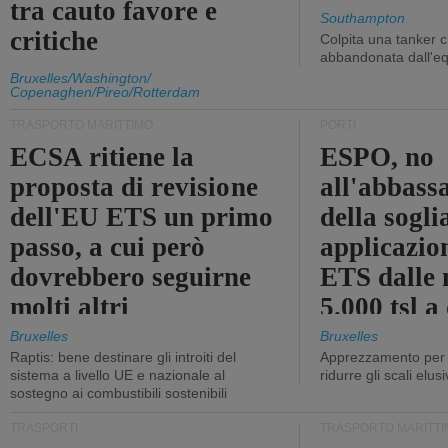
tra cauto favore e
Southampton
critiche
Colpita una tanker c
abbandonata dall'e
Bruxelles/Washington/
Copenaghen/Pireo/Rotterdam
TRASPORTO MARITTIMO
PORTI
ECSA ritiene la
ESPO, no
proposta di revisione
all'abbass
dell'EU ETS un primo
della sogli
passo, a cui però
applicazio
dovrebbero seguirne
ETS dalle 
molti altri
5.000 tsl a
400 tsl
Bruxelles
Bruxelles
Raptis: bene destinare gli introiti del
Apprezzamento per l
sistema a livello UE e nazionale al
ridurre gli scali elusi
sostegno ai combustibili sostenibili
TRASPORTI
TRASPORTO MARITTI