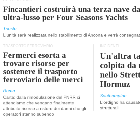
CANTIERI NAVALI
Fincantieri costruirà una terza nave d
ultra-lusso per Four Seasons Yachts
Trieste
L'unità sarà realizzata nello stabilimento di Ancona e verrà consegna
TRASPORTO FERROVIARIO
INCIDENTI
Fermerci esorta a
Un'altra t
trovare risorse per
colpita da
sostenere il trasporto
nello Stret
ferroviario delle merci
Hormuz
Roma
Southampton
Carta: dalla rimodulazione del PNRR ci
L'ordigno ha causato
attendiamo che vengano finalmente
strutturali
attribuite risorse a ristoro dei danni che gli
operatori stanno subendo