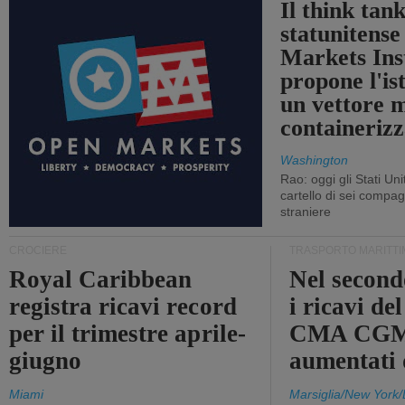
Il think tan
statunitens
Markets Ins
propone l'is
un vettore 
containerizz
Washington
Rao: oggi gli Stati Un
cartello di sei compa
straniere
CROCIERE
TRASPORTO MARITTI
Royal Caribbean
Nel second
registra ricavi record
i ricavi de
per il trimestre aprile-
CMA CGM
giugno
aumentati
Miami
Marsiglia/New York/