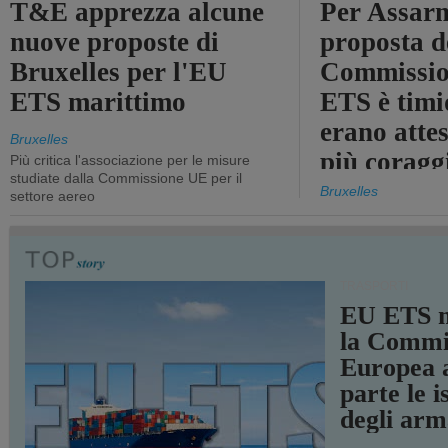
T&E apprezza alcune
Per Assarm
nuove proposte di
proposta d
Bruxelles per l'EU
Commissio
ETS marittimo
ETS è timi
erano atte
Bruxelles
più coragg
Più critica l'associazione per le misure
studiate dalla Commissione UE per il
Bruxelles
settore aereo
TRASPORTI
EU ETS m
la Commi
Europea a
parte le i
degli arm