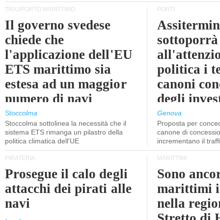
TRASPORTO MARITTIMO
PORTI
Il governo svedese
Assitermin
chiede che
sottoporrà
l'applicazione dell'EU
all'attenzi
ETS marittimo sia
politica i 
estesa ad un maggior
canoni con
numero di navi
degli inves
dell'inter
Stoccolma
Genova
Stoccolma sottolinea la necessità che il
Proposta per conced
sistema ETS rimanga un pilastro della
canone di concessio
politica climatica dell'UE
incrementano il traff
PIRATERIA
MARITTIMI
Prosegue il calo degli
Sono ancor
attacchi dei pirati alle
marittimi 
navi
nella regio
Stretto di