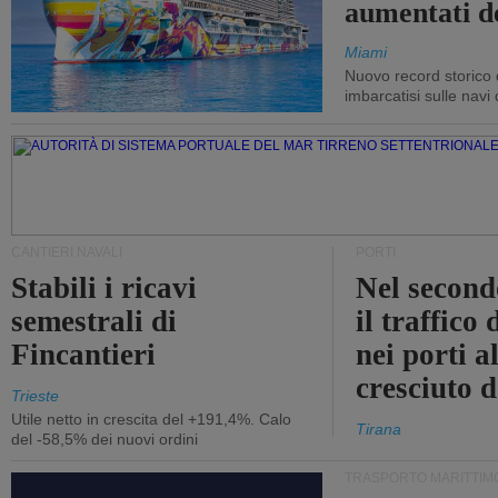
aumentati d
Miami
Nuovo record storico 
imbarcatisi sulle navi d
CANTIERI NAVALI
PORTI
Stabili i ricavi
Nel second
semestrali di
il traffico
Fincantieri
nei porti a
cresciuto 
Trieste
Utile netto in crescita del +191,4%. Calo
Tirana
del -58,5% dei nuovi ordini
TRASPORTO MARITTIM