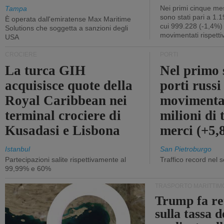
Nei primi cinque mes
Tampa
sono stati pari a 1.
È operata dall'emiratense Max Maritime
cui 999.228 (-1,4%)
Solutions che soggetta a sanzioni degli
movimentati rispetti
USA
CROCIERE
PORTI
La turca GIH
Nel primo 
acquisisce quote della
porti russ
Royal Caribbean nei
movimenta
terminal crociere di
milioni di 
Kusadasi e Lisbona
merci (+5
Istanbul
San Pietroburgo
Partecipazioni salite rispettivamente al
Traffico record nel 
99,99% e 60%
TRASPORTO MARITTIM
Trump fa re
sulla tassa 