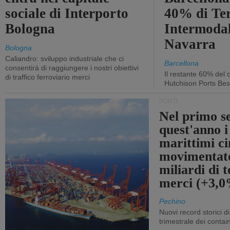
sociale di Interporto
40% di Te
Bologna
Intermodal
Navarra
Bologna
Caliandro: sviluppo industriale che ci
Barcellona
consentirà di raggiungere i nostri obiettivi
Il restante 60% del c
di traffico ferroviario merci
Hutchison Ports Bes
PORTI
Nel primo s
quest'anno i
marittimi ci
movimentato
miliardi di t
merci (+3,
Pechino
Nuovi record storici di
trimestrale dei contai