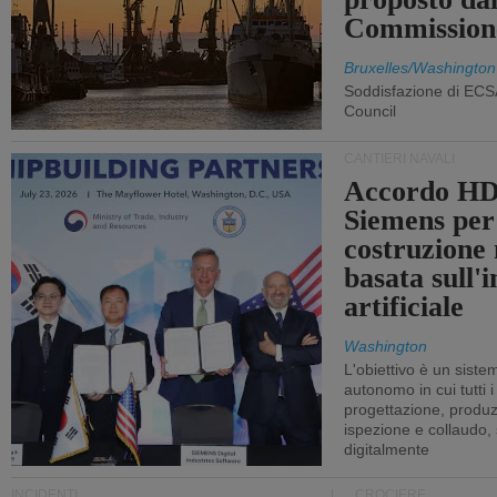
Commission
Bruxelles/Washington
Soddisfazione di ECS
Council
CANTIERI NAVALI
Accordo HD
Siemens per
costruzione
basata sull'i
artificiale
Washington
L'obiettivo è un sist
autonomo in cui tutti i
progettazione, produzi
ispezione e collaudo,
digitalmente
INCIDENTI
CROCIERE