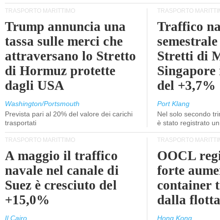
TRASPORTO MARITTIMO
TRASPORTO MARITTI
Trump annuncia una
Traffico n
tassa sulle merci che
semestrale
attraversano lo Stretto
Stretti di 
di Hormuz protette
Singapore 
dagli USA
del +3,7%
Washington/Portsmouth
Port Klang
Prevista pari al 20% del valore dei carichi
Nel solo secondo tr
trasportati
è stato registrato u
TRASPORTO MARITTIMO
TRASPORTO MARITTI
A maggio il traffico
OOCL regi
navale nel canale di
forte aume
Suez è cresciuto del
container 
+15,0%
dalla flott
Il Cairo
Hong Kong