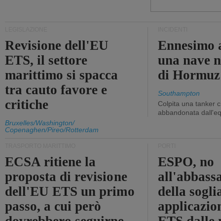
LEGISLAZIONE
INCIDENTI
Revisione dell'EU
Ennesimo a
ETS, il settore
una nave n
marittimo si spacca
di Hormuz
tra cauto favore e
Southampton
critiche
Colpita una tanker c
abbandonata dall'e
Bruxelles/Washington/
Copenaghen/Pireo/Rotterdam
TRASPORTO MARITTIMO
PORTI
ECSA ritiene la
ESPO, no
proposta di revisione
all'abbass
dell'EU ETS un primo
della sogli
passo, a cui però
applicazio