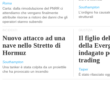
Roma
Southampton
Carta: dalla rimodulazione del PNRR ci
L'ordigno ha causato
attendiamo che vengano finalmente
strutturali
attribuite risorse a ristoro dei danni che gli
operatori stanno subendo
INCIDENTI
GIUSTIZIA
Nuovo attacco ad una
Il figlio d
nave nello Stretto di
della Ever
Hormuz
indagato p
trading
Southampton
Una tanker è stata colpita da un proiettile
Taipei
che ha provocato un incendio
È stato rilasciato o