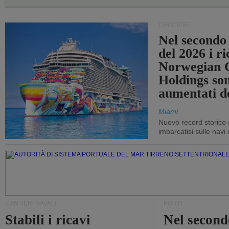
CROCIERE
Nel secondo
del 2026 i ri
Norwegian C
Holdings so
aumentati d
Miami
Nuovo record storico 
imbarcatisi sulle navi d
CANTIERI NAVALI
PORTI
Stabili i ricavi
Nel second