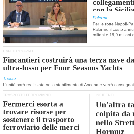
collegament
con la Sicili
Palermo
Per le rotte Napoli-P
Palermo il costo annuo
milioni e 19,9 milioni 
CANTIERI NAVALI
Fincantieri costruirà una terza nave d
ultra-lusso per Four Seasons Yachts
Trieste
L'unità sarà realizzata nello stabilimento di Ancona e verrà consegna
TRASPORTO FERROVIARIO
INCIDENTI
Fermerci esorta a
Un'altra t
trovare risorse per
colpita da
sostenere il trasporto
nello Stret
ferroviario delle merci
Hormuz