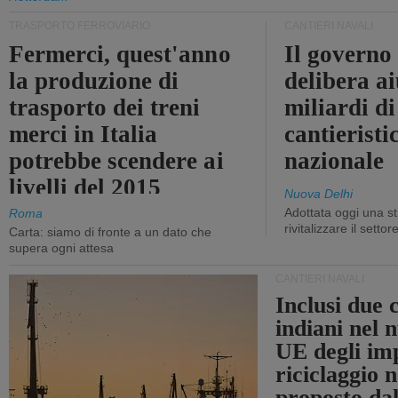
TRASPORTO FERROVIARIO
CANTIERI NAVALI
Fermerci, quest'anno
Il governo
la produzione di
delibera ai
trasporto dei treni
miliardi di
merci in Italia
cantieristi
potrebbe scendere ai
nazionale
livelli del 2015
Nuova Delhi
Adottata oggi una st
Roma
rivitalizzare il settor
Carta: siamo di fronte a un dato che
supera ogni attesa
CANTIERI NAVALI
Inclusi due 
indiani nel 
UE degli imp
riciclaggio 
proposto dal