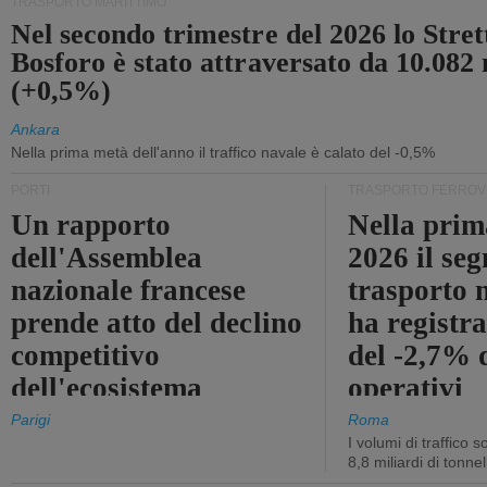
TRASPORTO MARITTIMO
Nel secondo trimestre del 2026 lo Stret
Bosforo è stato attraversato da 10.082 
(+0,5%)
Ankara
Nella prima metà dell'anno il traffico navale è calato del -0,5%
PORTI
TRASPORTO FERROV
Un rapporto
Nella prim
dell'Assemblea
2026 il se
nazionale francese
trasporto 
prende atto del declino
ha registra
competitivo
del -2,7% d
dell'ecosistema
operativi
portuale statale
Parigi
Roma
I volumi di traffico s
8,8 miliardi di tonne