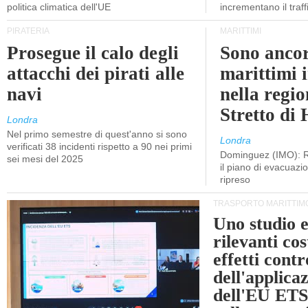
politica climatica dell'UE
incrementano il traff
PIRATERIA
MARITTIMI
Prosegue il calo degli
Sono ancor
attacchi dei pirati alle
marittimi 
navi
nella regio
Stretto di
Londra
Nel primo semestre di quest'anno si sono
Londra
verificati 38 incidenti rispetto a 90 nei primi
Dominguez (IMO): R
sei mesi del 2025
il piano di evacuaz
ripreso
TRASPORTO MARITTIM
Uno studio e
rilevanti cost
effetti cont
dell'applica
dell'EU ETS