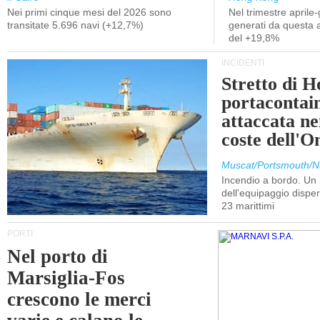
Nei primi cinque mesi del 2026 sono
Nel trimestre aprile-
transitate 5.696 navi (+12,7%)
generati da questa at
del +19,8%
INCIDENTI
Stretto di 
portacontain
attaccata nei
coste dell'
Muscat/Portsmouth/N
Incendio a bordo. U
dell'equipaggio dispers
23 marittimi
PORTI
Nel porto di
Marsiglia-Fos
crescono le merci