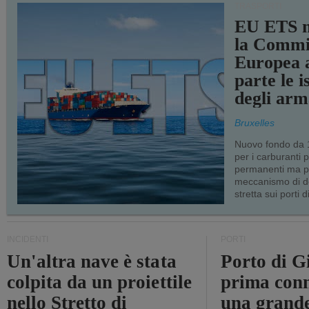
TRASPORTI
EU ETS m
la Commi
Europea a
parte le i
degli arm
Bruxelles
Nuovo fondo da 1
per i carburanti 
permanenti ma p
meccanismo di d
stretta sui porti d
INCIDENTI
PORTI
Un'altra nave è stata
Porto di G
colpita da un proiettile
prima conn
nello Stretto di
una grand