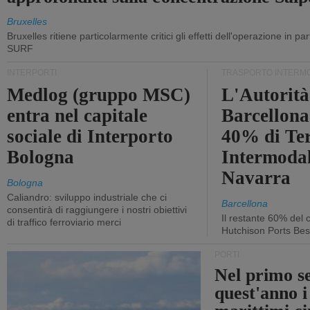
Bruxelles
Bruxelles ritiene particolarmente critici gli effetti dell'operazione in p
SURF
INTERPORTI
TRASPORTO INTERM
Medlog (gruppo MSC)
L'Autorità
entra nel capitale
Barcellona 
sociale di Interporto
40% di Te
Bologna
Intermodal
Navarra
Bologna
Caliandro: sviluppo industriale che ci
Barcellona
consentirà di raggiungere i nostri obiettivi
Il restante 60% del c
di traffico ferroviario merci
Hutchison Ports Bes
PORTI
Nel primo s
quest'anno i