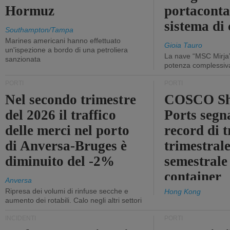
Hormuz
portaconta
sistema di 
Southampton/Tampa
Marines americani hanno effettuato
Gioia Tauro
un'ispezione a bordo di una petroliera
La nave “MSC Mirja”
sanzionata
potenza complessiva
PORTI
PORTI
Nel secondo trimestre
COSCO Sh
del 2026 il traffico
Ports segn
delle merci nel porto
record di t
di Anversa-Bruges è
trimestrale
diminuito del -2%
semestrale
container
Anversa
Ripresa dei volumi di rinfuse secche e
Hong Kong
aumento dei rotabili. Calo negli altri settori
INCIDENTI
PORTI