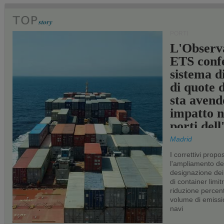
PORTI
L'Observ
ETS conf
sistema d
di quote 
sta avend
impatto n
porti del
Madrid
I correttivi propo
l'ampliamento dei 
designazione dei 
di container limitr
riduzione percent
volume di emissi
navi