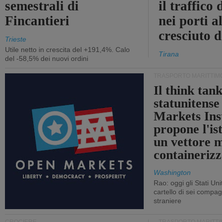
semestrali di
il traffico
Fincantieri
nei porti a
cresciuto 
Trieste
Utile netto in crescita del +191,4%. Calo
Tirana
del -58,5% dei nuovi ordini
TRASPORTO MARITTIM
Il think tan
statunitens
Markets Ins
propone l'is
un vettore 
containerizz
Washington
Rao: oggi gli Stati Un
cartello di sei compa
straniere