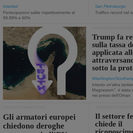
Istanbul
San Pietroburgo
Partecipazioni salite rispettivamente al
Traffico record nel 
99,99% e 60%
TRASPORTO MARITTIM
Trump fa re
sulla tassa 
applicata al
attraversa
sotto la pr
Washington/Southam
Intanto un'altra tanker,
Magnesium”, è stata c
nei pressi dell'Oman
TRASPORTO MARITTIMO
TRASPORTO FERROV
Il settore f
Gli armatori europei
chiede il
chiedono deroghe
riconoscim