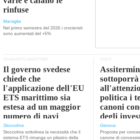
varie e calano le
rinfuse
Marsiglia
Nel primo semestre del 2026 i crocieristi
sono aumentati del +5%
TRASPORTO MARITTIMO
PORTI
Il governo svedese
Assitermin
chiede che
sottoporrà
l'applicazione dell'EU
all'attenzi
ETS marittimo sia
politica i 
estesa ad un maggior
canoni con
numero di navi
degli inves
dell'inter
Stoccolma
Genova
Stoccolma sottolinea la necessità che il
Proposta per conced
sistema ETS rimanga un pilastro della
canone di concessio