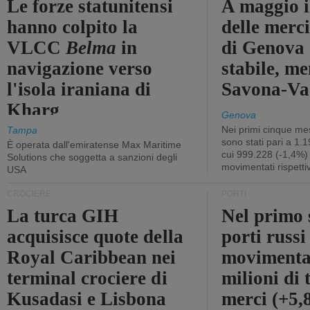
Le forze statunitensi
A maggio il
hanno colpito la
delle merci
VLCC
Belma
in
di Genova 
navigazione verso
stabile, me
l'isola iraniana di
Savona-Vad
Kharg
Genova
Nei primi cinque mes
Tampa
sono stati pari a 1.
È operata dall'emiratense Max Maritime
cui 999.228 (-1,4%)
Solutions che soggetta a sanzioni degli
movimentati rispetti
USA
CROCIERE
PORTI
La turca GIH
Nel primo 
acquisisce quote della
porti russ
Royal Caribbean nei
movimenta
terminal crociere di
milioni di 
Kusadasi e Lisbona
merci (+5