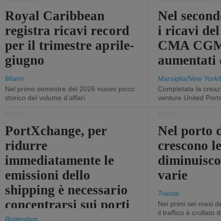
CROCIERE
TRASPORTO MARITTI
Royal Caribbean
Nel second
registra ricavi record
i ricavi de
per il trimestre aprile-
CMA CGM
giugno
aumentati
Miami
Marsiglia/New York/
Nel primo semestre del 2026 nuovo picco
Completata la creazi
storico del volume d'affari
venture United Port
PORTI
PORTI
PortXchange, per
Nel porto d
ridurre
crescono le
immediatamente le
diminuisco
emissioni dello
varie
shipping è necessario
Trieste
concentrarsi sui porti
Nei primi sei mesi 
il traffico è crollato
Rotterdam