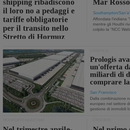
shipping ribadiscono
Mar Ross
il loro no a pedaggi e
Southampton/San'a'
tariffe obbligatorie
Affondata l'indiana 
mentre gli Houthi ri
per il transito nello
colpito la “NCC Waf
Stretto di Hormuz
LOGISTICA
Prologis av
un'offerta d
miliardi di d
comprare la
San Francisco
Dalla combinazione n
europeo nel settore de
gestione di immobili lo
TRASPORTO MARITTIMO
CROCIERE
Nel trimestre aprile-
Nel primo 