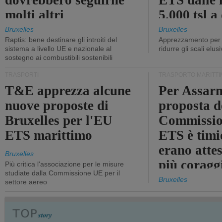
dovrebbero seguirne
ETS dalle 
molti altri
5.000 tsl a
400 tsl
Bruxelles
Bruxelles
Raptis: bene destinare gli introiti del
Apprezzamento per l
sistema a livello UE e nazionale al
ridurre gli scali elusi
sostegno ai combustibili sostenibili
TRASPORTI
TRASPORTO MARITTI
T&E apprezza alcune
Per Assarm
nuove proposte di
proposta d
Bruxelles per l'EU
Commissio
ETS marittimo
ETS è timi
erano atte
Bruxelles
più coragg
Più critica l'associazione per le misure
studiate dalla Commissione UE per il
Bruxelles
settore aereo