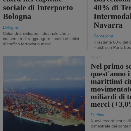
sociale di Interporto
40% di Te
Bologna
Intermodal
Navarra
Bologna
Caliandro: sviluppo industriale che ci
Barcellona
consentirà di raggiungere i nostri obiettivi
Il restante 60% del c
di traffico ferroviario merci
Hutchison Ports Bes
PORTI
Nel primo s
quest'anno i
marittimi ci
movimentato
miliardi di t
merci (+3,
Pechino
Nuovi record storici di
trimestrale dei contai