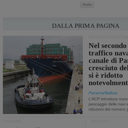
Invio
DALLA PRIMA PAGINA
TRASPORTO MARITTIM
Nel secondo 
traffico nav
canale di P
cresciuto d
si è ridotto
notevolment
Panamá/Balboa
L'ACP introduce nuove
pescaggio delle navi
riduzioni del numero gi
CROCIERE
INCIDENTI