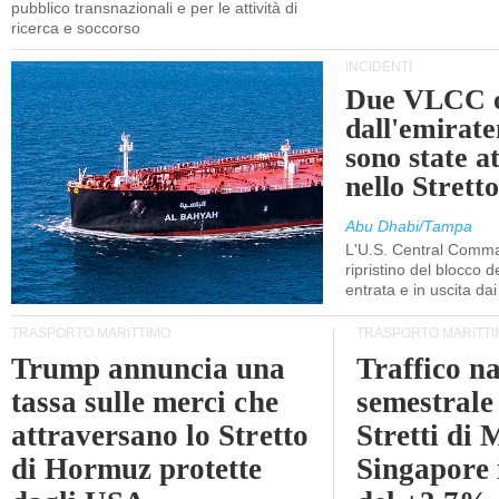
pubblico transnazionali e per le attività di
ricerca e soccorso
INCIDENTI
Due VLCC o
dall'emira
sono state a
nello Stret
Abu Dhabi/Tampa
L'U.S. Central Comma
ripristino del blocco de
entrata e in uscita dai 
TRASPORTO MARITTIMO
TRASPORTO MARITTI
Trump annuncia una
Traffico n
tassa sulle merci che
semestrale
attraversano lo Stretto
Stretti di 
di Hormuz protette
Singapore 