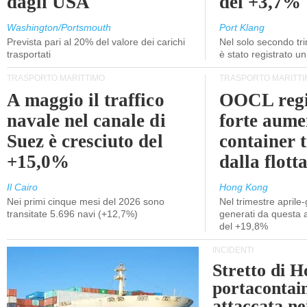
dagli USA
del +3,7%
Washington/Portsmouth
Port Klang
Prevista pari al 20% del valore dei carichi
Nel solo secondo tr
trasportati
è stato registrato u
TRASPORTO MARITTIMO
TRASPORTO MARITTI
A maggio il traffico
OOCL regi
navale nel canale di
forte aume
Suez è cresciuto del
container 
+15,0%
dalla flott
Il Cairo
Hong Kong
Nei primi cinque mesi del 2026 sono
Nel trimestre aprile-
transitate 5.696 navi (+12,7%)
generati da questa at
del +19,8%
INCIDENTI
Stretto di 
portacontain
attaccata nei