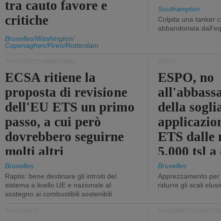
tra cauto favore e
Southampton
critiche
Colpita una tanker c
abbandonata dall'e
Bruxelles/Washington/
Copenaghen/Pireo/Rotterdam
TRASPORTO MARITTIMO
PORTI
ECSA ritiene la
ESPO, no
proposta di revisione
all'abbass
dell'EU ETS un primo
della sogli
passo, a cui però
applicazio
dovrebbero seguirne
ETS dalle 
molti altri
5.000 tsl a
400 tsl
Bruxelles
Bruxelles
Raptis: bene destinare gli introiti del
Apprezzamento per l
sistema a livello UE e nazionale al
ridurre gli scali elusi
sostegno ai combustibili sostenibili
TRASPORTI
TRASPORTO MARITTI