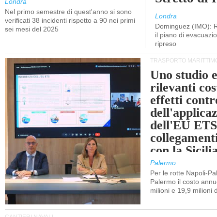
Londra
Nel primo semestre di quest'anno si sono
Londra
verificati 38 incidenti rispetto a 90 nei primi
Dominguez (IMO): R
sei mesi del 2025
il piano di evacuaz
ripreso
TRASPORTO MARITTIM
Uno studio e
rilevanti cost
effetti cont
dell'applica
dell'EU ETS
collegament
con la Sicili
Palermo
Per le rotte Napoli-P
Palermo il costo annuo
milioni e 19,9 milioni 