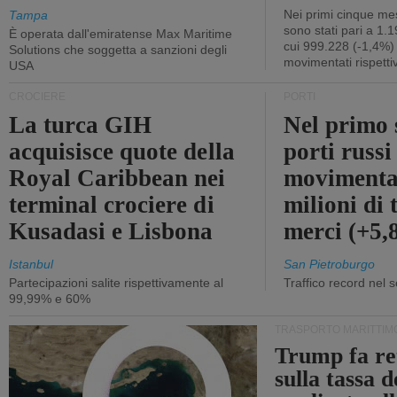
Nei primi cinque mes
Tampa
sono stati pari a 1.
È operata dall'emiratense Max Maritime
cui 999.228 (-1,4%)
Solutions che soggetta a sanzioni degli
movimentati rispetti
USA
CROCIERE
PORTI
La turca GIH
Nel primo 
acquisisce quote della
porti russ
Royal Caribbean nei
movimenta
terminal crociere di
milioni di 
Kusadasi e Lisbona
merci (+5
Istanbul
San Pietroburgo
Partecipazioni salite rispettivamente al
Traffico record nel 
99,99% e 60%
TRASPORTO MARITTIM
Trump fa re
sulla tassa 