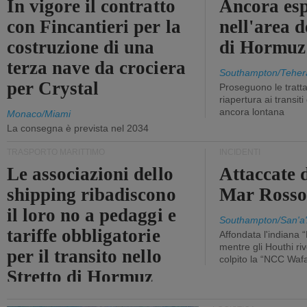
In vigore il contratto
Ancora esp
con Fincantieri per la
nell'area d
costruzione di una
di Hormuz
terza nave da crociera
Southampton/Teher
per Crystal
Proseguono le tratt
riapertura ai transit
ancora lontana
Monaco/Miami
La consegna è prevista nel 2034
TRASPORTO MARITTIMO
INCIDENTI
Le associazioni dello
Attaccate 
shipping ribadiscono
Mar Ross
il loro no a pedaggi e
Southampton/San'a'
tariffe obbligatorie
Affondata l'indiana 
mentre gli Houthi ri
per il transito nello
colpito la “NCC Waf
Stretto di Hormuz