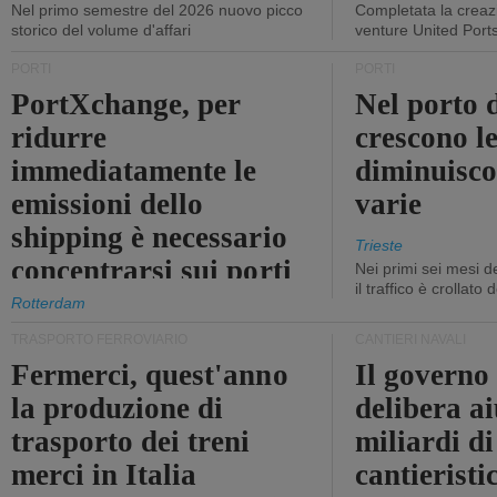
Nel primo semestre del 2026 nuovo picco
Completata la creazi
storico del volume d'affari
venture United Port
PORTI
PORTI
PortXchange, per
Nel porto d
ridurre
crescono le
immediatamente le
diminuisco
emissioni dello
varie
shipping è necessario
Trieste
concentrarsi sui porti
Nei primi sei mesi 
il traffico è crollato
Rotterdam
TRASPORTO FERROVIARIO
CANTIERI NAVALI
Fermerci, quest'anno
Il governo
la produzione di
delibera ai
trasporto dei treni
miliardi di
merci in Italia
cantieristi