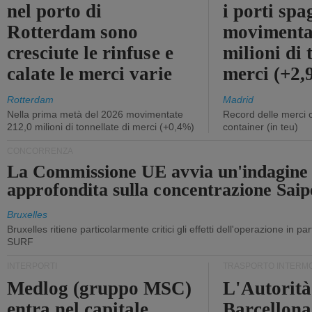
nel porto di
i porti sp
Rotterdam sono
movimenta
cresciute le rinfuse e
milioni di 
calate le merci varie
merci (+2
Rotterdam
Madrid
Nella prima metà del 2026 movimentate
Record delle merci 
212,0 milioni di tonnellate di merci (+0,4%)
container (in teu)
CONCORRENZA
La Commissione UE avvia un'indagine
approfondita sulla concentrazione Sa
Bruxelles
Bruxelles ritiene particolarmente critici gli effetti dell'operazione in p
SURF
INTERPORTI
TRASPORTO INTERM
Medlog (gruppo MSC)
L'Autorità
entra nel capitale
Barcellona 