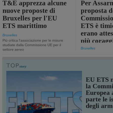
T&E apprezza alcune
Per Assarm
nuove proposte di
proposta d
Bruxelles per l'EU
Commissio
ETS marittimo
ETS è timi
erano atte
Bruxelles
più coragg
Più critica l'associazione per le misure
studiate dalla Commissione UE per il
Bruxelles
settore aereo
TRASPORTI
EU ETS m
la Commi
Europea a
parte le i
degli arm