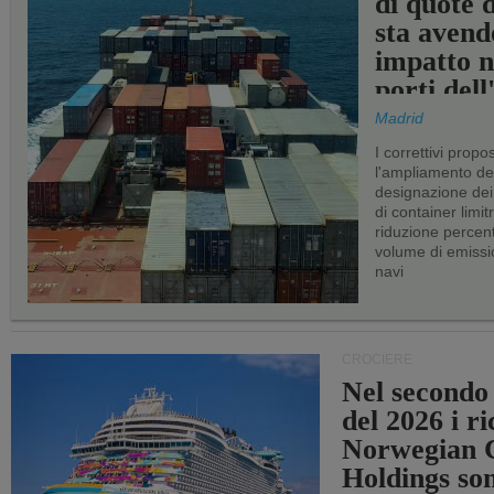
di quote 
sta avend
impatto n
porti del
Madrid
I correttivi propo
l'ampliamento dei 
designazione dei 
di container limitr
riduzione percent
volume di emissi
navi
CROCIERE
Nel secondo
del 2026 i ri
Norwegian C
Holdings so