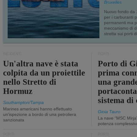
Bruxelles
Nuovo fondo da 1
per i carburanti 
permanenti ma p
meccanismo di d
stretta sui porti d
INCIDENTI
PORTI
Un'altra nave è stata
Porto di G
colpita da un proiettile
prima conn
nello Stretto di
una grand
Hormuz
portaconta
sistema di 
Southampton/Tampa
Marines americani hanno effettuato
Gioia Tauro
un'ispezione a bordo di una petroliera
La nave “MSC Mirja”
sanzionata
potenza complessiva
PORTI
PORTI