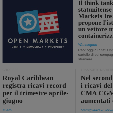
Il think tan
statunitens
Markets Ins
propone l'is
un vettore 
containerizz
Washington
Rao: oggi gli Stati Un
cartello di sei compa
straniere
CROCIERE
TRASPORTO MARITTI
Royal Caribbean
Nel second
registra ricavi record
i ricavi de
per il trimestre aprile-
CMA CGM
giugno
aumentati
Miami
Marsiglia/New York/