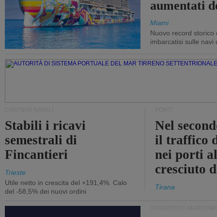
aumentati d
Miami
Nuovo record storico 
imbarcatisi sulle navi d
CANTIERI NAVALI
PORTI
Stabili i ricavi
Nel second
semestrali di
il traffico
Fincantieri
nei porti a
cresciuto 
Trieste
Utile netto in crescita del +191,4%. Calo
Tirana
del -58,5% dei nuovi ordini
TRASPORTO MARITTIM