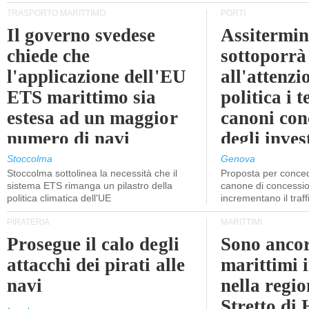
TRASPORTO MARITTIMO
PORTI
Il governo svedese
Assitermin
chiede che
sottoporrà
l'applicazione dell'EU
all'attenzi
ETS marittimo sia
politica i 
estesa ad un maggior
canoni con
numero di navi
degli inves
dell'inter
Stoccolma
Genova
Stoccolma sottolinea la necessità che il
Proposta per conced
sistema ETS rimanga un pilastro della
canone di concessio
politica climatica dell'UE
incrementano il traff
PIRATERIA
MARITTIMI
Prosegue il calo degli
Sono ancor
attacchi dei pirati alle
marittimi 
navi
nella regio
Stretto di