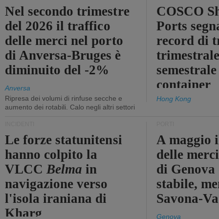
Nel secondo trimestre
COSCO Sh
del 2026 il traffico
Ports segn
delle merci nel porto
record di t
di Anversa-Bruges è
trimestrale
diminuito del -2%
semestrale
container
Anversa
Ripresa dei volumi di rinfuse secche e
Hong Kong
aumento dei rotabili. Calo negli altri settori
INCIDENTI
PORTI
Le forze statunitensi
A maggio il
hanno colpito la
delle merci
VLCC
Belma
in
di Genova 
navigazione verso
stabile, me
l'isola iraniana di
Savona-Vad
Kharg
Genova