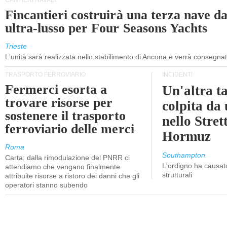
CANTIERI NAVALI
Fincantieri costruirà una terza nave d
ultra-lusso per Four Seasons Yachts
Trieste
L'unità sarà realizzata nello stabilimento di Ancona e verrà consegna
TRASPORTO FERROVIARIO
INCIDENTI
Fermerci esorta a
Un'altra t
trovare risorse per
colpita da
sostenere il trasporto
nello Stret
ferroviario delle merci
Hormuz
Roma
Southampton
Carta: dalla rimodulazione del PNRR ci
L'ordigno ha causato
attendiamo che vengano finalmente
strutturali
attribuite risorse a ristoro dei danni che gli
operatori stanno subendo