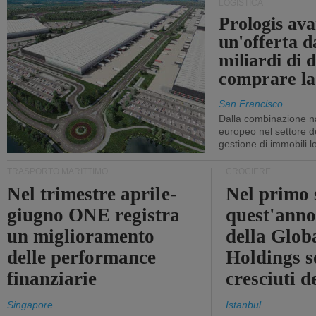
LOGISTICA
Prologis av
un'offerta d
miliardi di d
comprare la
San Francisco
Dalla combinazione n
europeo nel settore de
gestione di immobili lo
TRASPORTO MARITTIMO
CROCIERE
Nel trimestre aprile-
Nel primo 
giugno ONE registra
quest'anno 
un miglioramento
della Glob
delle performance
Holdings 
finanziarie
cresciuti 
Singapore
Istanbul