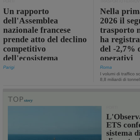
PORTI
TRASPORTO FERROV
Un rapporto
Nella prim
dell'Assemblea
2026 il se
nazionale francese
trasporto 
prende atto del declino
ha registra
competitivo
del -2,7% d
dell'ecosistema
operativi
portuale statale
Parigi
Roma
I volumi di traffico s
8,8 miliardi di tonne
PORTI
L'Observ
ETS conf
sistema d