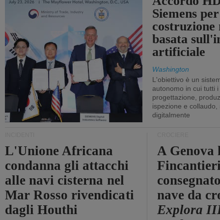
Accordo HD
Siemens per
costruzione
basata sull'i
artificiale
Washington
L'obiettivo è un sist
autonomo in cui tutti i
progettazione, produzi
ispezione e collaudo,
digitalmente
INCIDENTI
CROCIERE
L'Unione Africana
A Genova 
condanna gli attacchi
Fincantier
alle navi cisterna nel
consegnato
Mar Rosso rivendicati
nave da cr
dagli Houthi
Explora II