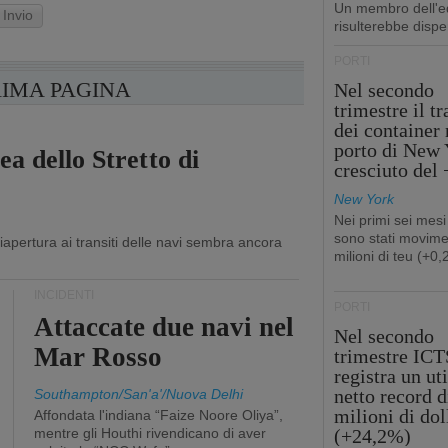
Un membro dell'e
Invio
risulterebbe dispe
PORTI
RIMA PAGINA
Nel secondo
trimestre il tr
dei container 
porto di New 
ea dello Stretto di
cresciuto del
New York
Nei primi sei mesi
sono stati movime
apertura ai transiti delle navi sembra ancora
milioni di teu (+0
INCIDENTI
PORTI
Attaccate due navi nel
Nel secondo
Mar Rosso
trimestre ICT
registra un uti
netto record d
Southampton/San'a'/Nuova Delhi
milioni di dol
Affondata l'indiana “Faize Noore Oliya”,
mentre gli Houthi rivendicano di aver
(+24,2%)