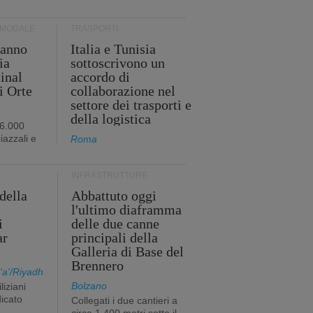
RMODALE
TRASPORTI
 anno
Italia e Tunisia
ia
sottoscrivono un
minal
accordo di
i Orte
collaborazione nel
settore dei trasporti e
della logistica
96.000
iazzali e
Roma
INFRASTRUTTURE
della
Abbattuto oggi
l'ultimo diaframma
i
delle due canne
ar
principali della
Galleria di Base del
Brennero
a'/Riyadh
Bolzano
liziani
icato
Collegati i due cantieri a