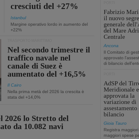
PORTI
cresciuti del +27%
Fabrizio Maril
il nuovo segre
Istanbul
generale dell
Margine operativo lordo in aumento del
del Mare Adri
+22%
Centrale
TRASPORTO MARITTIMO
Ancona
Nel secondo trimestre il
Il Comitato di ges
traffico navale nel
approvato l'asse
di bilancio dell'ent
canale di Suez è
aumentato del +16,5%
PORTI
AdSP del Tirr
Il Cairo
Meridionale e
Nella prima metà del 2026 la crescita è
approvata la
stata del +14,0%
variazione di
assestamento 
bilancio
 2026 lo Stretto del
Gioia Tauro
sato da 10.082 navi
Registra maggiori
maggiori spese pe