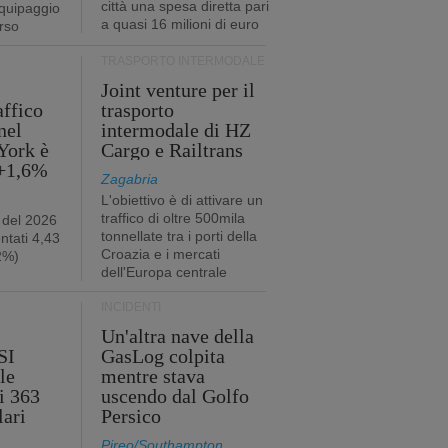
città una spesa diretta pari
quipaggio
a quasi 16 milioni di euro
rso
TRASPORTO INTERMODALE
Joint venture per il
affico
trasporto
nel
intermodale di HZ
York è
Cargo e Railtrans
 +1,6%
Zagabria
L'obiettivo è di attivare un
traffico di oltre 500mila
 del 2026
tonnellate tra i porti della
ntati 4,43
Croazia e i mercati
,2%)
dell'Europa centrale
INCIDENTI
Un'altra nave della
SI
GasLog colpita
le
mentre stava
i 363
uscendo dal Golfo
lari
Persico
Pireo/Southampton