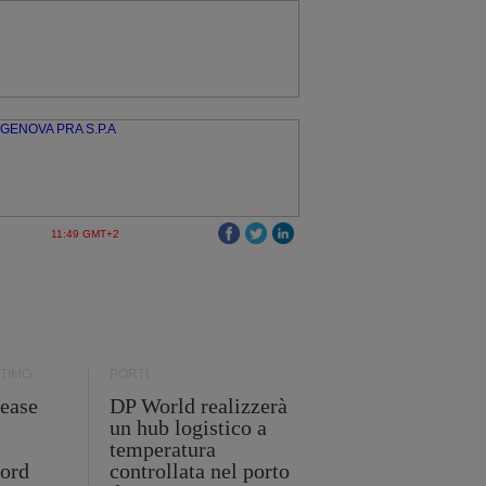
11:49 GMT+2
TIMO
PORTI
ease
DP World realizzerà
un hub logistico a
temperatura
cord
controllata nel porto