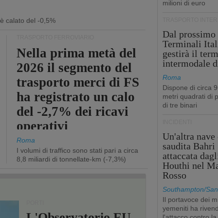
milioni di euro
 è calato del -0,5%
TRASPORTO INTE
Dal prossimo
TRASPORTO FERROVIARIO
Terminali Ital
Nella prima metà del
gestirà il ter
intermodale d
2026 il segmento del
Roma
trasporto merci di FS
Dispone di circa 
ha registrato un calo
metri quadrati di p
di tre binari
del -2,7% dei ricavi
operativi
INCIDENTI
Un'altra nave 
Roma
saudita Bahri
I volumi di traffico sono stati pari a circa
attaccata dagl
8,8 miliardi di tonnellate-km (-7,3%)
Houthi nel M
Rosso
Southampton/San'
Il portavoce dei mi
PORTI
yemeniti ha rivend
L'Observatorio EU-
l'attacco contro la