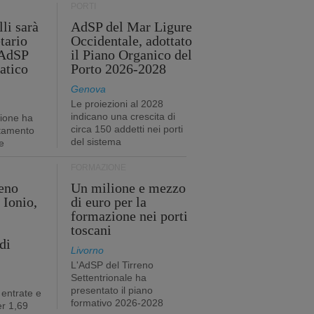
PORTI
li sarà
AdSP del Mar Ligure
tario
Occidentale, adottato
'AdSP
il Piano Organico del
atico
Porto 2026-2028
Genova
Le proiezioni al 2028
indicano una crescita di
tione ha
circa 150 addetti nei porti
stamento
del sistema
e
FORMAZIONE
eno
Un milione e mezzo
 Ionio,
di euro per la
formazione nei porti
toscani
di
Livorno
L'AdSP del Tirreno
Settentrionale ha
presentato il piano
 entrate e
formativo 2026-2028
r 1,69