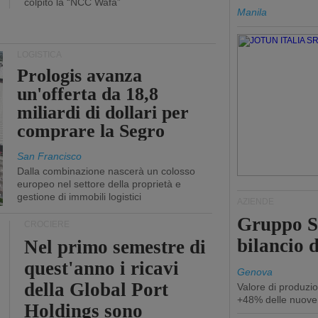
colpito la “NCC Wafa”
Manila
LOGISTICA
Prologis avanza
un'offerta da 18,8
miliardi di dollari per
comprare la Segro
San Francisco
Dalla combinazione nascerà un colosso
europeo nel settore della proprietà e
gestione di immobili logistici
AZIENDE
Gruppo Sp
CROCIERE
bilancio d
Nel primo semestre di
quest'anno i ricavi
Genova
della Global Port
Valore di produzio
+48% delle nuove
Holdings sono