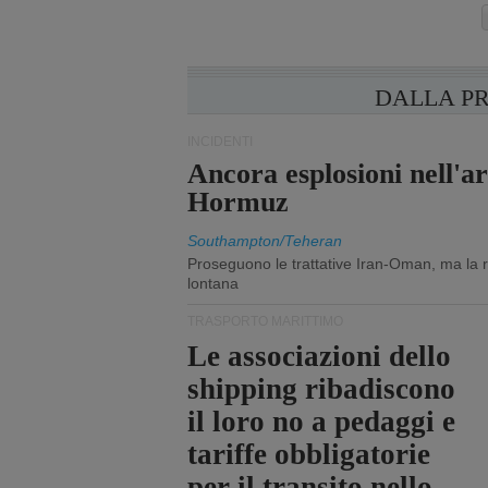
DALLA P
INCIDENTI
Ancora esplosioni nell'ar
Hormuz
Southampton/Teheran
Proseguono le trattative Iran-Oman, ma la ri
lontana
TRASPORTO MARITTIMO
Le associazioni dello
shipping ribadiscono
il loro no a pedaggi e
tariffe obbligatorie
per il transito nello