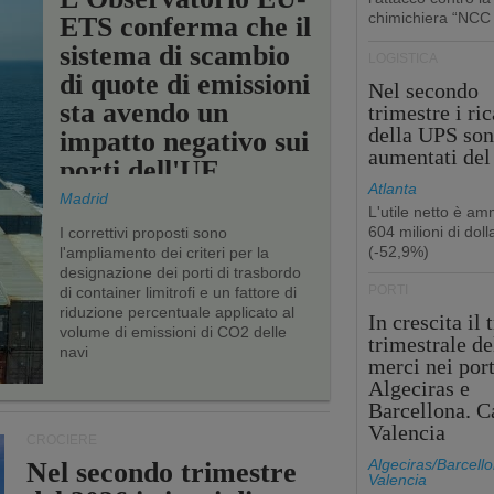
chimichiera “NCC
ETS conferma che il
sistema di scambio
LOGISTICA
di quote di emissioni
Nel secondo
sta avendo un
trimestre i ric
della UPS so
impatto negativo sui
aumentati de
porti dell'UE
Atlanta
Madrid
L'utile netto è a
604 milioni di dolla
I correttivi proposti sono
(-52,9%)
l'ampliamento dei criteri per la
designazione dei porti di trasbordo
PORTI
di container limitrofi e un fattore di
riduzione percentuale applicato al
In crescita il 
volume di emissioni di CO2 delle
trimestrale de
navi
merci nei port
Algeciras e
Barcellona. C
Valencia
CROCIERE
Algeciras/Barcello
Nel secondo trimestre
Valencia