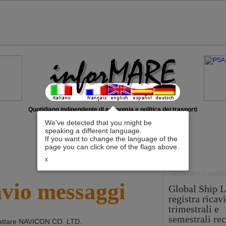
Quotidiano indipendente di economia e politica dei trasporti
We've detected that you might be
speaking a different language.
If you want to change the language of the
page you can click one of the flags above.
x
TRASPORTO MARIT
nvio messaggi
Global Ship L
registra ricavi
trimestrali e
semestrali re
attare
NAVICON CO. LTD
.