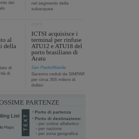
nto dei
nel segmento della
alo
subacquea
PORTI
ICTSI acquisisce i
to al
terminal per rinfuse
i della
ATU12 e ATU18 del
porto brasiliano di
Aratu
San Paolo/Manila
ato di
ità di
Saranno ceduti da SIMPAR
per circa 355 milioni di
dollari
OSSIME PARTENZE
Porto di partenza
ling List
Porto di destinazione:
per ordine alfabetico
-
per nazione
-
per zona geografica
-