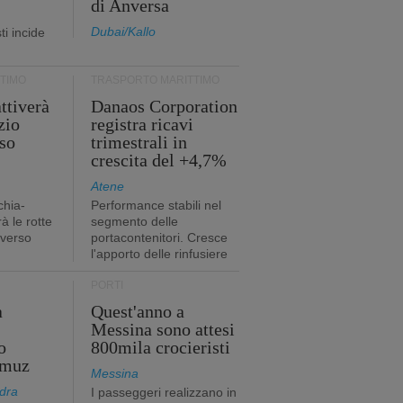
di Anversa
Dubai/Kallo
i incide
TIMO
TRASPORTO MARITTIMO
ttiverà
Danaos Corporation
zio
registra ricavi
so
trimestrali in
crescita del +4,7%
Atene
chia-
Performance stabili nel
à le rotte
segmento delle
 verso
portacontenitori. Cresce
l'apporto delle rinfusiere
PORTI
a
Quest'anno a
Messina sono attesi
o
800mila crocieristi
rmuz
Messina
dra
I passeggeri realizzano in