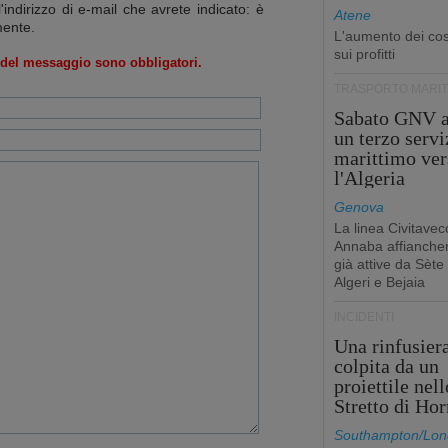
l'indirizzo di e-mail che avrete indicato: è
Atene
mente.
L'aumento dei cost
sui profitti
o del messaggio sono obbligatori.
TRASPORTO MARIT
Sabato GNV a
un terzo servi
marittimo ver
l'Algeria
Genova
La linea Civitavec
Annaba affiancher
già attive da Sète
Algeri e Bejaia
INCIDENTI
Una rinfusier
colpita da un
proiettile nell
Stretto di Ho
Southampton/Lon