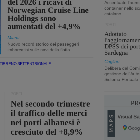
del 2026 i ricavi di
Accentuato l'aume
Norwegian Cruise Line
container nello sc
catalano
Holdings sono
aumentati del +4,9%
PORTI
Adottato
Miami
l'aggiornamen
Nuovo record storico dei passeggeri
DPSS dei port
imbarcatisi sulle navi della flotta
Sardegna
Cagliari
Delibera del Comit
gestione dell'Autor
Sistema Portuale
PORTI
Nel secondo trimestre
PR
il traffico delle merci
Visual Sai
nei porti albanesi è
cresciuto del +8,9%