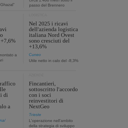
circa 1.400 metri sotto il
 Ghazal”
passo del Brennero
LOGISTICA
Nel 2025 i ricavi
avi
dell'azienda logistica
no
italiana Nord Ovest
l +7,6%
sono cresciuti del
+13,6%
Cuneo
mmontato a
ri
Utile netto in calo del -8,3%
AZIENDE
traffico
Fincantieri,
lle
sottoscritto l'accordo
i di
con i soci
reinvestitori di
alo a
NextGeo
Trieste
na/
L'operazione nell'ambito
della strategia di sviluppo