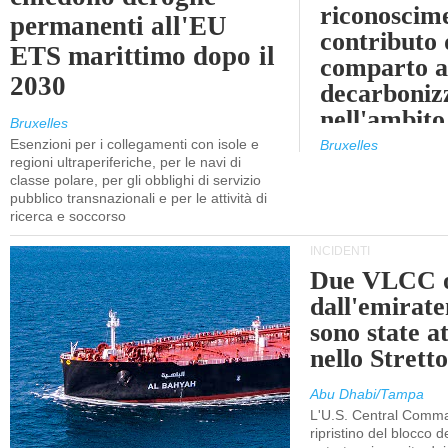
riconoscim
permanenti all'EU
contributo 
ETS marittimo dopo il
comparto a
2030
decarboniz
nell'ambito
Bruxelles
revisione d
Esenzioni per i collegamenti con isole e
Bruxelles
regioni ultraperiferiche, per le navi di
EU ETS
classe polare, per gli obblighi di servizio
pubblico transnazionali e per le attività di
ricerca e soccorso
INCIDENTI
Due VLCC o
dall'emira
sono state a
nello Stret
Abu Dhabi/Tampa
L'U.S. Central Comma
ripristino del blocco de