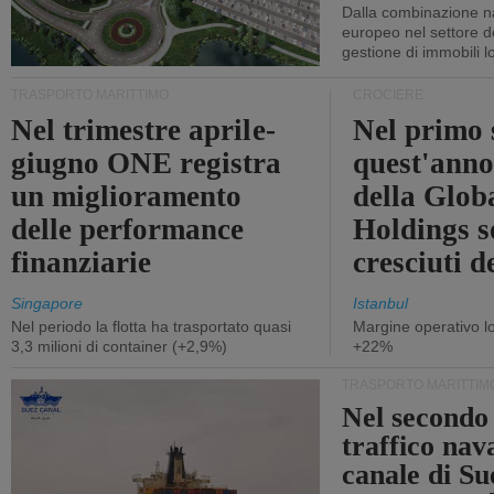
Dalla combinazione n
europeo nel settore de
gestione di immobili lo
TRASPORTO MARITTIMO
CROCIERE
Nel trimestre aprile-
Nel primo 
giugno ONE registra
quest'anno 
un miglioramento
della Glob
delle performance
Holdings 
finanziarie
cresciuti 
Singapore
Istanbul
Nel periodo la flotta ha trasportato quasi
Margine operativo l
3,3 milioni di container (+2,9%)
+22%
TRASPORTO MARITTIM
Nel secondo 
traffico nav
canale di Su