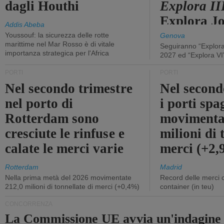
dagli Houthi
Explora II
Explora J
Addis Abeba
Youssouf: la sicurezza delle rotte
Genova
marittime nel Mar Rosso è di vitale
Seguiranno “Explora
importanza strategica per l'Africa
2027 ed “Explora VI
PORTI
PORTI
Nel secondo trimestre
Nel second
nel porto di
i porti sp
Rotterdam sono
movimenta
cresciute le rinfuse e
milioni di 
calate le merci varie
merci (+2
Rotterdam
Madrid
Nella prima metà del 2026 movimentate
Record delle merci 
212,0 milioni di tonnellate di merci (+0,4%)
container (in teu)
CONCORRENZA
La Commissione UE avvia un'indagine