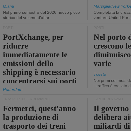
Miami
Marsiglia/New York/
Nel primo semestre del 2026 nuovo picco
Completata la creazi
storico del volume d'affari
venture United Port
PORTI
PORTI
PortXchange, per
Nel porto d
ridurre
crescono le
immediatamente le
diminuisco
emissioni dello
varie
shipping è necessario
Trieste
concentrarsi sui porti
Nei primi sei mesi 
il traffico è crollato
Rotterdam
TRASPORTO FERROVIARIO
CANTIERI NAVALI
Fermerci, quest'anno
Il governo
la produzione di
delibera ai
trasporto dei treni
miliardi di