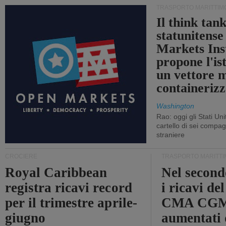
TRASPORTO MARITTIM
Il think tan
statunitens
Markets Ins
propone l'is
un vettore 
containerizz
Washington
Rao: oggi gli Stati Un
cartello di sei compa
straniere
CROCIERE
TRASPORTO MARITTI
Royal Caribbean
Nel second
registra ricavi record
i ricavi de
per il trimestre aprile-
CMA CGM
giugno
aumentati