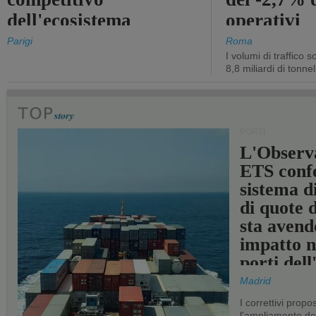
dell'ecosistema
operativi
portuale statale
Parigi
Roma
I volumi di traffico s
8,8 miliardi di tonne
PORTI
L'Observ
ETS conf
sistema d
di quote 
sta avend
impatto n
porti del
Madrid
I correttivi propo
l'ampliamento dei 