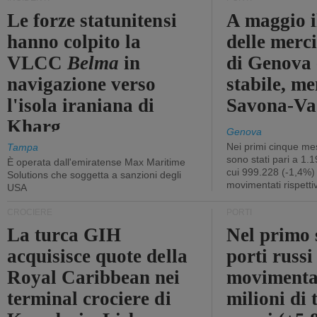
Le forze statunitensi
A maggio il
hanno colpito la
delle merci
VLCC
Belma
in
di Genova 
navigazione verso
stabile, me
l'isola iraniana di
Savona-Vad
Kharg
Genova
Nei primi cinque mes
Tampa
sono stati pari a 1.
È operata dall'emiratense Max Maritime
cui 999.228 (-1,4%)
Solutions che soggetta a sanzioni degli
movimentati rispetti
USA
CROCIERE
PORTI
La turca GIH
Nel primo 
acquisisce quote della
porti russ
Royal Caribbean nei
movimenta
terminal crociere di
milioni di 