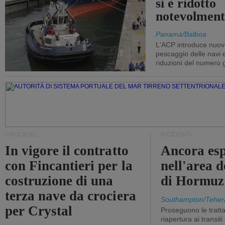
si è ridotto
notevolment
Panamá/Balboa
L'ACP introduce nuove
pescaggio delle navi
riduzioni del numero gi
CROCIERE
INCIDENTI
In vigore il contratto
Ancora esp
con Fincantieri per la
nell'area d
costruzione di una
di Hormuz
terza nave da crociera
Southampton/Teher
per Crystal
Proseguono le tratt
riapertura ai transit