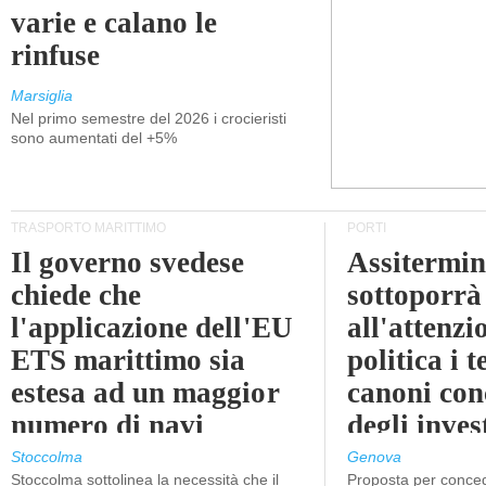
varie e calano le
rinfuse
Marsiglia
Nel primo semestre del 2026 i crocieristi
sono aumentati del +5%
TRASPORTO MARITTIMO
PORTI
Il governo svedese
Assitermin
chiede che
sottoporrà
l'applicazione dell'EU
all'attenzi
ETS marittimo sia
politica i 
estesa ad un maggior
canoni con
numero di navi
degli inves
dell'inter
Stoccolma
Genova
Stoccolma sottolinea la necessità che il
Proposta per conced