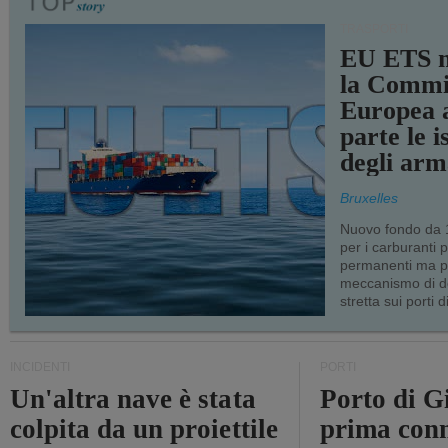
TRASPORTI
EU ETS m
la Commi
Europea a
parte le i
degli arm
Bruxelles
Nuovo fondo da 1
per i carburanti 
permanenti ma p
meccanismo di d
stretta sui porti d
INCIDENTI
PORTI
Un'altra nave è stata
Porto di G
colpita da un proiettile
prima conn