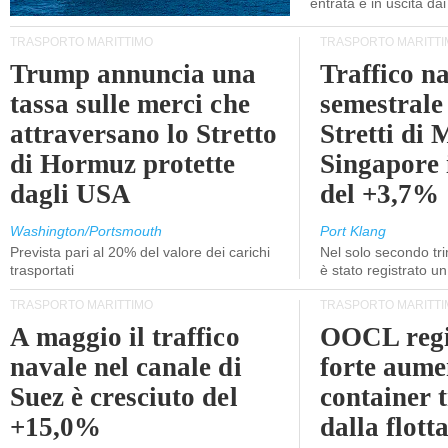
entrata e in uscita dai 
TRASPORTO MARITTIMO
TRASPORTO MARITTI
Trump annuncia una
Traffico n
tassa sulle merci che
semestrale
attraversano lo Stretto
Stretti di 
di Hormuz protette
Singapore 
dagli USA
del +3,7%
Washington/Portsmouth
Port Klang
Prevista pari al 20% del valore dei carichi
Nel solo secondo tr
trasportati
è stato registrato u
TRASPORTO MARITTIMO
TRASPORTO MARITTI
A maggio il traffico
OOCL regi
navale nel canale di
forte aume
Suez è cresciuto del
container 
+15,0%
dalla flott