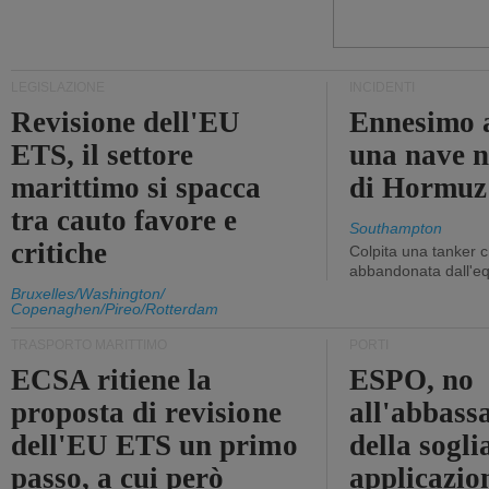
LEGISLAZIONE
INCIDENTI
Revisione dell'EU
Ennesimo a
ETS, il settore
una nave n
marittimo si spacca
di Hormuz
tra cauto favore e
Southampton
critiche
Colpita una tanker c
abbandonata dall'e
Bruxelles/Washington/
Copenaghen/Pireo/Rotterdam
TRASPORTO MARITTIMO
PORTI
ECSA ritiene la
ESPO, no
proposta di revisione
all'abbass
dell'EU ETS un primo
della sogli
passo, a cui però
applicazio