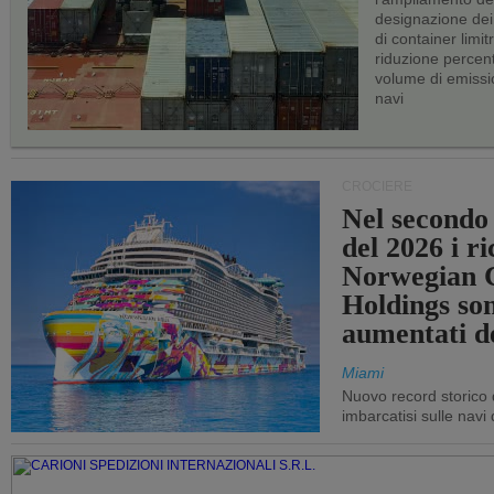
designazione dei 
di container limitr
riduzione percent
volume di emissi
navi
CROCIERE
Nel secondo
del 2026 i ri
Norwegian C
Holdings so
aumentati d
Miami
Nuovo record storico 
imbarcatisi sulle navi d