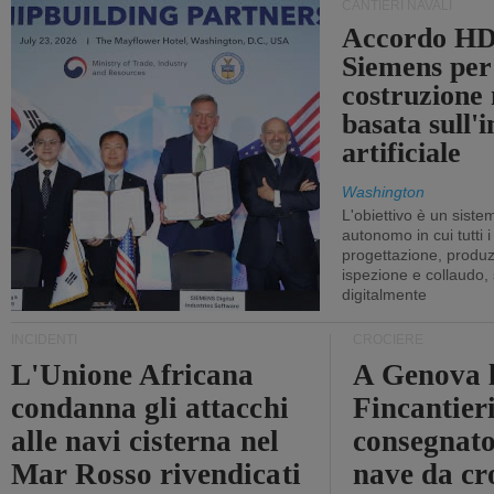
CANTIERI NAVALI
Accordo HD
Siemens per
costruzione
basata sull'i
artificiale
Washington
L'obiettivo è un sist
autonomo in cui tutti i
progettazione, produzi
ispezione e collaudo,
digitalmente
INCIDENTI
CROCIERE
L'Unione Africana
A Genova 
condanna gli attacchi
Fincantier
alle navi cisterna nel
consegnato
Mar Rosso rivendicati
nave da cr