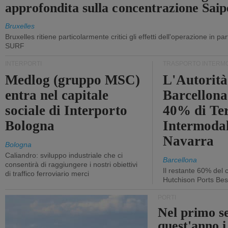
approfondita sulla concentrazione Sa
Bruxelles
Bruxelles ritiene particolarmente critici gli effetti dell'operazione in p
SURF
INTERPORTI
TRASPORTO INTERM
Medlog (gruppo MSC)
L'Autorità
entra nel capitale
Barcellona 
sociale di Interporto
40% di Te
Bologna
Intermodal
Navarra
Bologna
Caliandro: sviluppo industriale che ci
Barcellona
consentirà di raggiungere i nostri obiettivi
Il restante 60% del c
di traffico ferroviario merci
Hutchison Ports Bes
PORTI
Nel primo s
quest'anno i