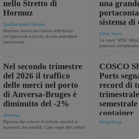
nello Stretto di
una grand
Hormuz
portaconta
sistema di 
Southampton/Tampa
Marines americani hanno effettuato
Gioia Tauro
un'ispezione a bordo di una petroliera
La nave “MSC Mirja”
sanzionata
potenza complessiva
PORTI
PORTI
Nel secondo trimestre
COSCO Sh
del 2026 il traffico
Ports segn
delle merci nel porto
record di t
di Anversa-Bruges è
trimestrale
diminuito del -2%
semestrale
container
Anversa
Ripresa dei volumi di rinfuse secche e
Hong Kong
aumento dei rotabili. Calo negli altri settori
INCIDENTI
PORTI