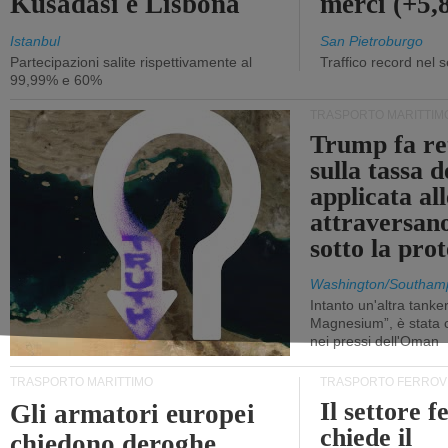
Kusadasi e Lisbona
merci (+5
Istanbul
San Pietroburgo
Partecipazioni salite rispettivamente al
Traffico record nel 
99,99% e 60%
TRASPORTO MARITTIM
Trump fa re
sulla tassa 
applicata al
attraversa
sotto la pr
Washington/Southam
Intanto un'altra tanker,
Magnesium”, è stata c
nei pressi dell'Oman
TRASPORTO MARITTIMO
TRASPORTO FERROV
Il settore f
Gli armatori europei
chiede il
chiedono deroghe