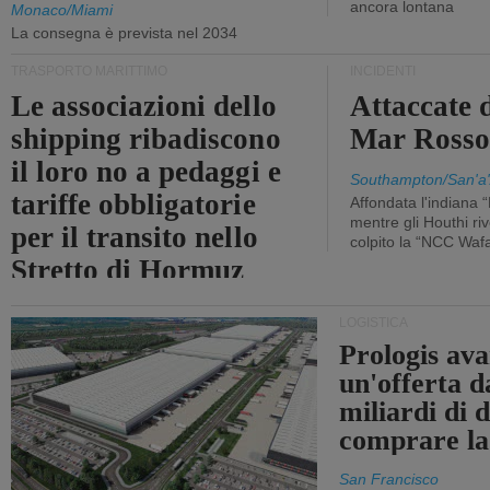
ancora lontana
Monaco/Miami
La consegna è prevista nel 2034
TRASPORTO MARITTIMO
INCIDENTI
Le associazioni dello
Attaccate 
shipping ribadiscono
Mar Ross
il loro no a pedaggi e
Southampton/San'a'
tariffe obbligatorie
Affondata l'indiana 
mentre gli Houthi ri
per il transito nello
colpito la “NCC Waf
Stretto di Hormuz
LOGISTICA
Prologis av
un'offerta d
miliardi di d
comprare la
San Francisco