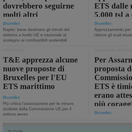
dovrebbero seguirne
ETS dalle 
molti altri
5.000 tsl a
400 tsl
Bruxelles
Bruxelles
Raptis: bene destinare gli introiti del
Apprezzamento per l
sistema a livello UE e nazionale al
ridurre gli scali elusi
sostegno ai combustibili sostenibili
TRASPORTI
TRASPORTO MARITTI
T&E apprezza alcune
Per Assarm
nuove proposte di
proposta d
Bruxelles per l'EU
Commissio
ETS marittimo
ETS è timi
erano atte
Bruxelles
più coragg
Più critica l'associazione per le misure
studiate dalla Commissione UE per il
Bruxelles
settore aereo