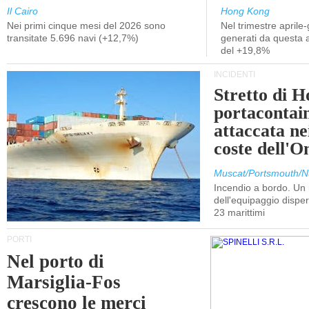
Il Cairo
Hong Kong
Nei primi cinque mesi del 2026 sono
Nel trimestre aprile-
transitate 5.696 navi (+12,7%)
generati da questa at
del +19,8%
INCIDENTI
Stretto di 
portacontain
attaccata nei
coste dell'
Muscat/Portsmouth/N
Incendio a bordo. U
dell'equipaggio dispers
23 marittimi
PORTI
Nel porto di
Marsiglia-Fos
crescono le merci