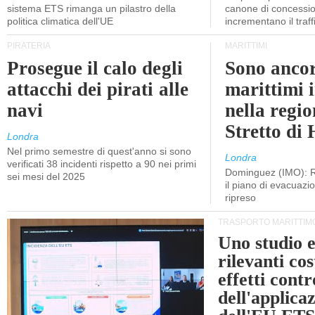
sistema ETS rimanga un pilastro della
canone di concessio
politica climatica dell'UE
incrementano il traff
PIRATERIA
MARITTIMI
Prosegue il calo degli
Sono ancor
attacchi dei pirati alle
marittimi 
navi
nella regio
Stretto di
Londra
Nel primo semestre di quest'anno si sono
Londra
verificati 38 incidenti rispetto a 90 nei primi
Dominguez (IMO): R
sei mesi del 2025
il piano di evacuaz
ripreso
TRASPORTO MARITTIM
Uno studio e
rilevanti cost
effetti cont
dell'applica