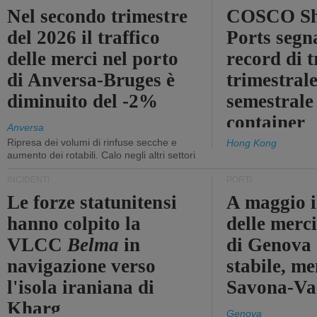
Nel secondo trimestre
COSCO Sh
del 2026 il traffico
Ports segn
delle merci nel porto
record di t
di Anversa-Bruges è
trimestrale
diminuito del -2%
semestrale
container
Anversa
Ripresa dei volumi di rinfuse secche e
Hong Kong
aumento dei rotabili. Calo negli altri settori
INCIDENTI
PORTI
Le forze statunitensi
A maggio il
hanno colpito la
delle merci
VLCC
Belma
in
di Genova 
navigazione verso
stabile, me
l'isola iraniana di
Savona-Vad
Kharg
Genova