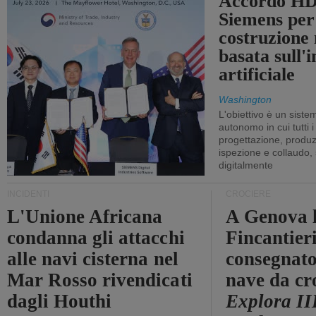
Accordo HD
Siemens per
costruzione
basata sull'i
artificiale
Washington
L'obiettivo è un sist
autonomo in cui tutti i
progettazione, produzi
ispezione e collaudo,
digitalmente
INCIDENTI
CROCIERE
L'Unione Africana
A Genova 
condanna gli attacchi
Fincantier
alle navi cisterna nel
consegnato
Mar Rosso rivendicati
nave da cr
dagli Houthi
Explora II