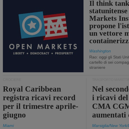
Il think tan
statunitens
Markets Ins
propone l'is
un vettore 
containerizz
Washington
Rao: oggi gli Stati Un
cartello di sei compa
straniere
CROCIERE
TRASPORTO MARITTI
Royal Caribbean
Nel second
registra ricavi record
i ricavi de
per il trimestre aprile-
CMA CGM
giugno
aumentati
Miami
Marsiglia/New York/