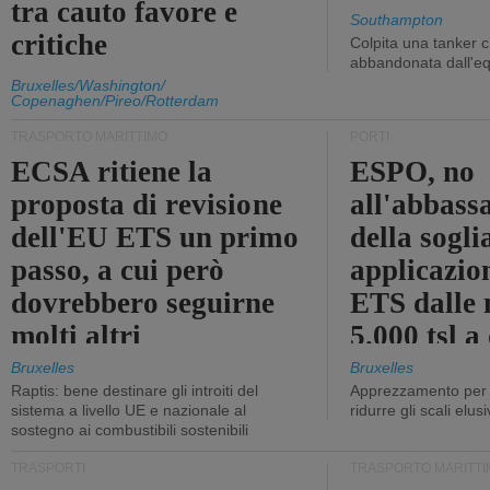
tra cauto favore e
Southampton
critiche
Colpita una tanker c
abbandonata dall'e
Bruxelles/Washington/
Copenaghen/Pireo/Rotterdam
TRASPORTO MARITTIMO
PORTI
ECSA ritiene la
ESPO, no
proposta di revisione
all'abbass
dell'EU ETS un primo
della sogli
passo, a cui però
applicazio
dovrebbero seguirne
ETS dalle 
molti altri
5.000 tsl a
400 tsl
Bruxelles
Bruxelles
Raptis: bene destinare gli introiti del
Apprezzamento per l
sistema a livello UE e nazionale al
ridurre gli scali elusi
sostegno ai combustibili sostenibili
TRASPORTI
TRASPORTO MARITTI