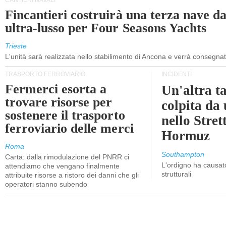
CANTIERI NAVALI
Fincantieri costruirà una terza nave d
ultra-lusso per Four Seasons Yachts
Trieste
L'unità sarà realizzata nello stabilimento di Ancona e verrà consegna
TRASPORTO FERROVIARIO
INCIDENTI
Fermerci esorta a
Un'altra t
trovare risorse per
colpita da
sostenere il trasporto
nello Stret
ferroviario delle merci
Hormuz
Roma
Southampton
Carta: dalla rimodulazione del PNRR ci
L'ordigno ha causato
attendiamo che vengano finalmente
strutturali
attribuite risorse a ristoro dei danni che gli
operatori stanno subendo