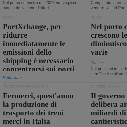
Nel primo semestre del 2026 nuovo picco
Completata la creazi
storico del volume d'affari
venture United Port
PORTI
PORTI
PortXchange, per
Nel porto d
ridurre
crescono le
immediatamente le
diminuisco
emissioni dello
varie
shipping è necessario
Trieste
concentrarsi sui porti
Nei primi sei mesi 
il traffico è crollato
Rotterdam
TRASPORTO FERROVIARIO
CANTIERI NAVALI
Fermerci, quest'anno
Il governo
la produzione di
delibera ai
trasporto dei treni
miliardi di
merci in Italia
cantieristi