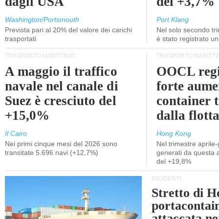
dagli USA
del +3,7%
Washington/Portsmouth
Port Klang
Prevista pari al 20% del valore dei carichi
Nel solo secondo tr
trasportati
è stato registrato u
TRASPORTO MARITTIMO
TRASPORTO MARITTI
A maggio il traffico
OOCL regi
navale nel canale di
forte aume
Suez è cresciuto del
container 
+15,0%
dalla flott
Il Cairo
Hong Kong
Nei primi cinque mesi del 2026 sono
Nel trimestre aprile-
transitate 5.696 navi (+12,7%)
generati da questa at
del +19,8%
INCIDENTI
Stretto di 
portacontain
attaccata nei