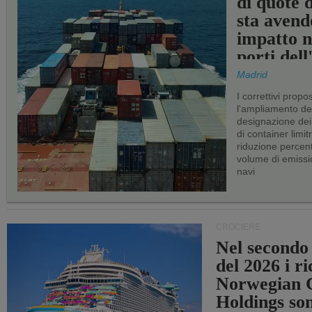
di quote 
sta avend
impatto n
porti del
Madrid
I correttivi propo
l'ampliamento dei 
designazione dei 
di container limitr
riduzione percent
volume di emissi
navi
CROCIERE
Nel secondo
del 2026 i ri
Norwegian C
Holdings so