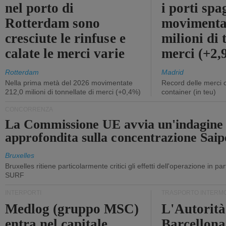
nel porto di
i porti sp
Rotterdam sono
movimenta
cresciute le rinfuse e
milioni di 
calate le merci varie
merci (+2
Rotterdam
Madrid
Nella prima metà del 2026 movimentate
Record delle merci 
212,0 milioni di tonnellate di merci (+0,4%)
container (in teu)
CONCORRENZA
La Commissione UE avvia un'indagine
approfondita sulla concentrazione Sa
Bruxelles
Bruxelles ritiene particolarmente critici gli effetti dell'operazione in p
SURF
INTERPORTI
TRASPORTO INTERM
Medlog (gruppo MSC)
L'Autorità
entra nel capitale
Barcellona 