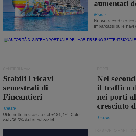
aumentati d
Miami
Nuovo record storico 
imbarcatisi sulle navi d
CANTIERI NAVALI
PORTI
Stabili i ricavi
Nel second
semestrali di
il traffico
Fincantieri
nei porti a
cresciuto 
Trieste
Utile netto in crescita del +191,4%. Calo
Tirana
del -58,5% dei nuovi ordini
TRASPORTO MARITTIM