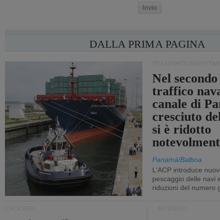
Invio
DALLA PRIMA PAGINA
TRASPORTO MARITTIM
Nel secondo 
traffico nav
canale di P
cresciuto d
si è ridotto
notevolment
Panamá/Balboa
L'ACP introduce nuove
pescaggio delle navi
riduzioni del numero gi
CROCIERE
INCIDENTI