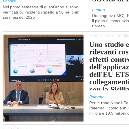
Londra
Nel primo semestre di quest'anno si sono
Londra
verificati 38 incidenti rispetto a 90 nei primi
Dominguez (IMO): R
sei mesi del 2025
il piano di evacuaz
ripreso
TRASPORTO MARITTIM
Uno studio e
rilevanti cost
effetti cont
dell'applica
dell'EU ETS
collegament
con la Sicili
Palermo
Per le rotte Napoli-P
Palermo il costo annuo
milioni e 19,9 milioni 