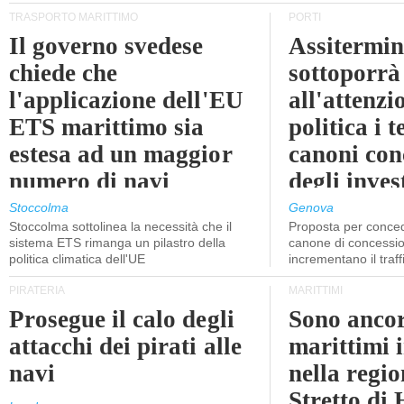
TRASPORTO MARITTIMO
PORTI
Il governo svedese
Assitermin
chiede che
sottoporrà
l'applicazione dell'EU
all'attenzi
ETS marittimo sia
politica i 
estesa ad un maggior
canoni con
numero di navi
degli inves
dell'inter
Stoccolma
Genova
Stoccolma sottolinea la necessità che il
Proposta per conced
sistema ETS rimanga un pilastro della
canone di concessio
politica climatica dell'UE
incrementano il traff
PIRATERIA
MARITTIMI
Prosegue il calo degli
Sono ancor
attacchi dei pirati alle
marittimi 
navi
nella regio
Stretto di