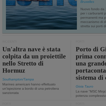
Bruxelles
Nuovo fondo da 1
per i carburanti 
permanenti ma p
meccanismo di d
stretta sui porti d
INCIDENTI
PORTI
Un'altra nave è stata
Porto di G
colpita da un proiettile
prima conn
nello Stretto di
una grand
Hormuz
portaconta
sistema di 
Southampton/Tampa
Marines americani hanno effettuato
Gioia Tauro
un'ispezione a bordo di una petroliera
La nave “MSC Mirja”
sanzionata
potenza complessiva
PORTI
PORTI