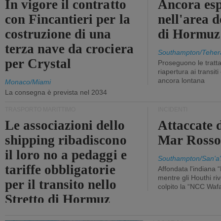
In vigore il contratto
Ancora esp
con Fincantieri per la
nell'area d
costruzione di una
di Hormuz
terza nave da crociera
Southampton/Teher
per Crystal
Proseguono le tratt
riapertura ai transit
ancora lontana
Monaco/Miami
La consegna è prevista nel 2034
TRASPORTO MARITTIMO
INCIDENTI
Le associazioni dello
Attaccate 
shipping ribadiscono
Mar Ross
il loro no a pedaggi e
Southampton/San'a'
tariffe obbligatorie
Affondata l'indiana 
mentre gli Houthi ri
per il transito nello
colpito la “NCC Waf
Stretto di Hormuz