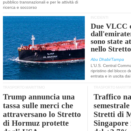
pubblico transnazionali e per le attività di
ricerca e soccorso
INCIDENTI
Due VLCC o
dall'emira
sono state a
nello Stret
Abu Dhabi/Tampa
L'U.S. Central Comma
ripristino del blocco de
entrata e in uscita dai 
TRASPORTO MARITTIMO
TRASPORTO MARITTI
Trump annuncia una
Traffico n
tassa sulle merci che
semestrale
attraversano lo Stretto
Stretti di 
di Hormuz protette
Singapore 