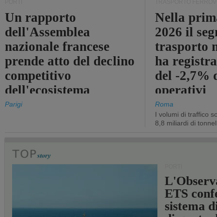
PORTI
TRASPORTO FERROV
Un rapporto
Nella prim
dell'Assemblea
2026 il se
nazionale francese
trasporto 
prende atto del declino
ha registra
competitivo
del -2,7% d
dell'ecosistema
operativi
portuale statale
Parigi
Roma
I volumi di traffico s
8,8 miliardi di tonne
PORTI
L'Observ
ETS conf
sistema d