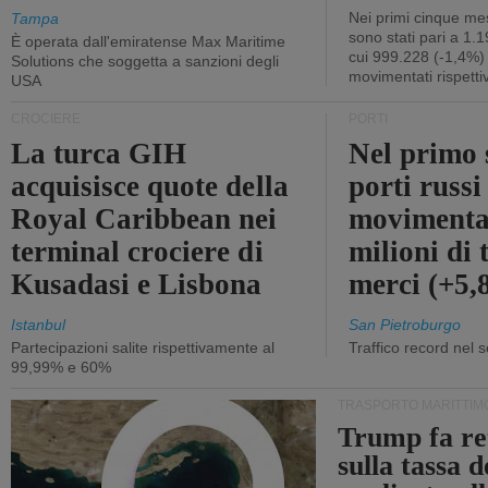
Nei primi cinque mes
Tampa
sono stati pari a 1.
È operata dall'emiratense Max Maritime
cui 999.228 (-1,4%)
Solutions che soggetta a sanzioni degli
movimentati rispetti
USA
CROCIERE
PORTI
La turca GIH
Nel primo 
acquisisce quote della
porti russ
Royal Caribbean nei
movimenta
terminal crociere di
milioni di 
Kusadasi e Lisbona
merci (+5
Istanbul
San Pietroburgo
Partecipazioni salite rispettivamente al
Traffico record nel 
99,99% e 60%
TRASPORTO MARITTIM
Trump fa re
sulla tassa 