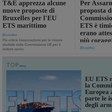
T&E apprezza alcune
Per Assarm
nuove proposte di
proposta d
Bruxelles per l'EU
Commissio
ETS marittimo
ETS è timi
erano atte
Bruxelles
più coragg
Più critica l'associazione per le misure
studiate dalla Commissione UE per il
Bruxelles
settore aereo
TRASPORTI
EU ETS m
la Commi
Europea a
parte le i
degli arm