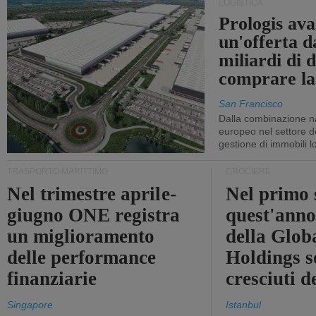
LOGISTICA
Prologis av
un'offerta d
miliardi di d
comprare la
San Francisco
Dalla combinazione n
europeo nel settore de
gestione di immobili lo
TRASPORTO MARITTIMO
CROCIERE
Nel trimestre aprile-
Nel primo 
giugno ONE registra
quest'anno 
un miglioramento
della Glob
delle performance
Holdings 
finanziarie
cresciuti 
Singapore
Istanbul