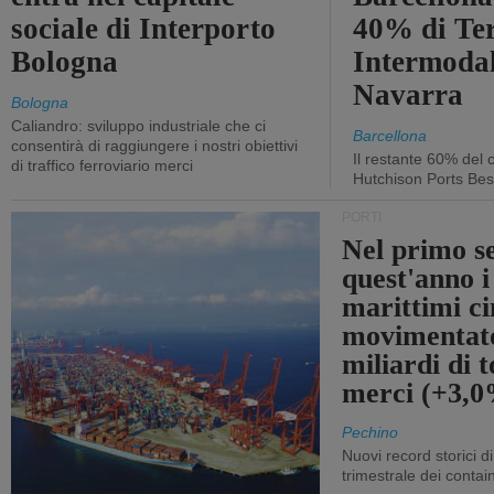
sociale di Interporto
40% di Te
Bologna
Intermodal
Navarra
Bologna
Caliandro: sviluppo industriale che ci
Barcellona
consentirà di raggiungere i nostri obiettivi
Il restante 60% del c
di traffico ferroviario merci
Hutchison Ports Bes
PORTI
Nel primo s
quest'anno i
marittimi ci
movimentato
miliardi di t
merci (+3,
Pechino
Nuovi record storici di
trimestrale dei contai