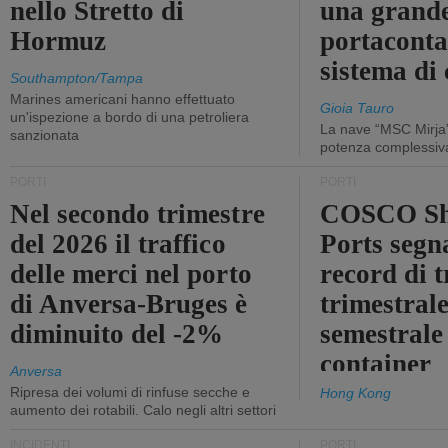
nello Stretto di
una grand
Hormuz
portaconta
sistema di 
Southampton/Tampa
Marines americani hanno effettuato
Gioia Tauro
un'ispezione a bordo di una petroliera
La nave “MSC Mirja”
sanzionata
potenza complessiva
PORTI
PORTI
Nel secondo trimestre
COSCO Sh
del 2026 il traffico
Ports segn
delle merci nel porto
record di t
di Anversa-Bruges è
trimestrale
diminuito del -2%
semestrale
container
Anversa
Ripresa dei volumi di rinfuse secche e
Hong Kong
aumento dei rotabili. Calo negli altri settori
INCIDENTI
PORTI