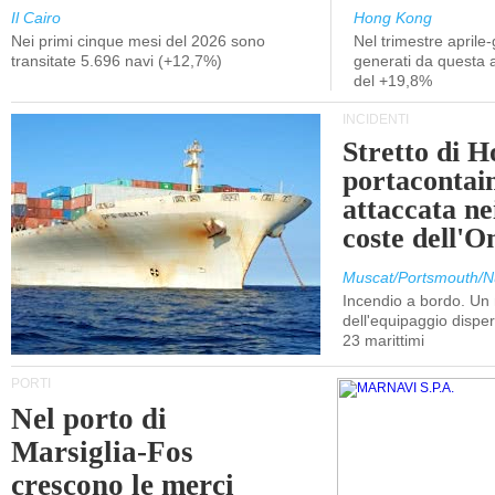
Il Cairo
Hong Kong
Nei primi cinque mesi del 2026 sono
Nel trimestre aprile-
transitate 5.696 navi (+12,7%)
generati da questa at
del +19,8%
INCIDENTI
Stretto di 
portacontain
attaccata nei
coste dell'
Muscat/Portsmouth/N
Incendio a bordo. U
dell'equipaggio dispers
23 marittimi
PORTI
Nel porto di
Marsiglia-Fos
crescono le merci