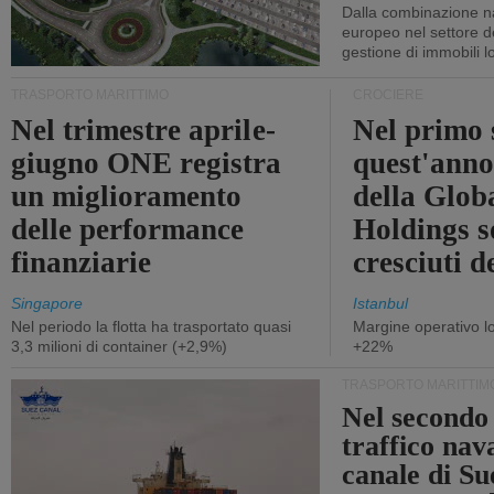
Dalla combinazione n
europeo nel settore de
gestione di immobili lo
TRASPORTO MARITTIMO
CROCIERE
Nel trimestre aprile-
Nel primo 
giugno ONE registra
quest'anno 
un miglioramento
della Glob
delle performance
Holdings 
finanziarie
cresciuti 
Singapore
Istanbul
Nel periodo la flotta ha trasportato quasi
Margine operativo l
3,3 milioni di container (+2,9%)
+22%
TRASPORTO MARITTIM
Nel secondo 
traffico nav
canale di Su