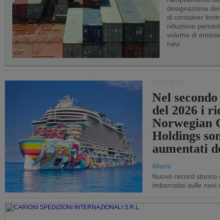
designazione dei 
di container limitr
riduzione percent
volume di emissi
navi
CROCIERE
Nel secondo
del 2026 i ri
Norwegian C
Holdings so
aumentati d
Miami
Nuovo record storico 
imbarcatisi sulle navi d