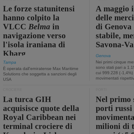
Le forze statunitensi
A maggio il
hanno colpito la
delle merci
VLCC
Belma
in
di Genova 
navigazione verso
stabile, me
l'isola iraniana di
Savona-Vad
Kharg
Genova
Nei primi cinque mes
Tampa
sono stati pari a 1.
È operata dall'emiratense Max Maritime
cui 999.228 (-1,4%)
Solutions che soggetta a sanzioni degli
movimentati rispetti
USA
CROCIERE
PORTI
La turca GIH
Nel primo 
acquisisce quote della
porti russ
Royal Caribbean nei
movimenta
terminal crociere di
milioni di 