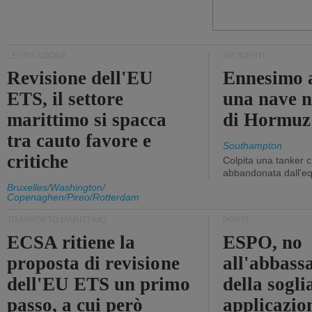
LEGISLAZIONE
INCIDENTI
Revisione dell'EU
Ennesimo a
ETS, il settore
una nave n
marittimo si spacca
di Hormuz
tra cauto favore e
Southampton
critiche
Colpita una tanker c
abbandonata dall'e
Bruxelles/Washington/
Copenaghen/Pireo/Rotterdam
TRASPORTO MARITTIMO
PORTI
ECSA ritiene la
ESPO, no
proposta di revisione
all'abbass
dell'EU ETS un primo
della sogli
passo, a cui però
applicazio