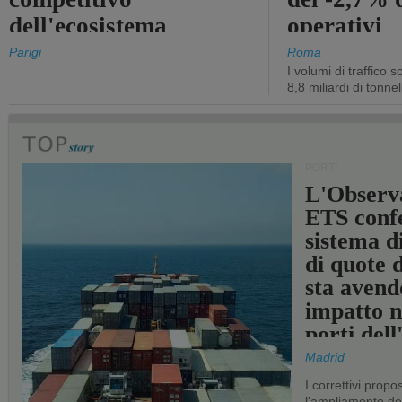
dell'ecosistema
operativi
portuale statale
Parigi
Roma
I volumi di traffico s
8,8 miliardi di tonne
PORTI
L'Observ
ETS conf
sistema d
di quote 
sta avend
impatto n
porti del
Madrid
I correttivi propo
l'ampliamento dei 