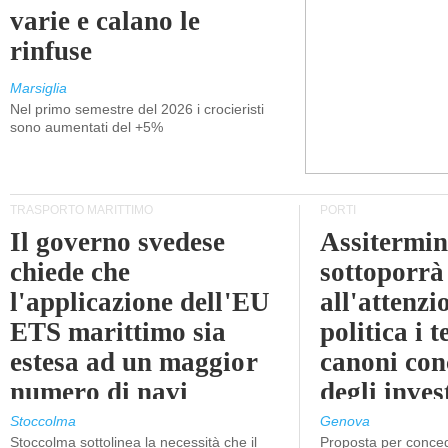
varie e calano le
rinfuse
Marsiglia
Nel primo semestre del 2026 i crocieristi
sono aumentati del +5%
TRASPORTO MARITTIMO
PORTI
Il governo svedese
Assitermin
chiede che
sottoporrà
l'applicazione dell'EU
all'attenzi
ETS marittimo sia
politica i 
estesa ad un maggior
canoni con
numero di navi
degli inves
dell'inter
Stoccolma
Genova
Stoccolma sottolinea la necessità che il
Proposta per conced