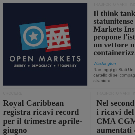
TRASPORTO MARITTIM
Il think tan
statunitens
Markets Ins
propone l'is
un vettore 
containerizz
Washington
Rao: oggi gli Stati Un
cartello di sei compa
straniere
CROCIERE
TRASPORTO MARITTI
Royal Caribbean
Nel second
registra ricavi record
i ricavi de
per il trimestre aprile-
CMA CGM
giugno
aumentati