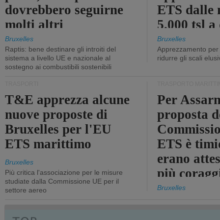
dovrebbero seguirne
ETS dalle 
molti altri
5.000 tsl a
400 tsl
Bruxelles
Bruxelles
Raptis: bene destinare gli introiti del
Apprezzamento per l
sistema a livello UE e nazionale al
ridurre gli scali elusi
sostegno ai combustibili sostenibili
TRASPORTI
TRASPORTO MARITTI
T&E apprezza alcune
Per Assarm
nuove proposte di
proposta d
Bruxelles per l'EU
Commissio
ETS marittimo
ETS è timi
erano atte
Bruxelles
più coragg
Più critica l'associazione per le misure
studiate dalla Commissione UE per il
Bruxelles
settore aereo