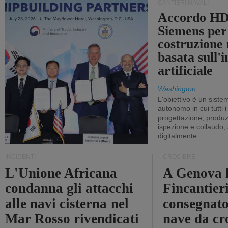
CANTIERI NAVALI
Accordo HD
Siemens per
costruzione
basata sull'i
artificiale
Washington
L'obiettivo è un sist
autonomo in cui tutti i
progettazione, produzi
ispezione e collaudo,
digitalmente
INCIDENTI
CROCIERE
L'Unione Africana
A Genova 
condanna gli attacchi
Fincantier
alle navi cisterna nel
consegnato
Mar Rosso rivendicati
nave da cr