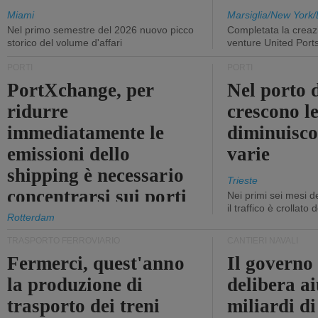
Miami
Marsiglia/New York/
Nel primo semestre del 2026 nuovo picco
Completata la creazi
storico del volume d'affari
venture United Port
PORTI
PORTI
PortXchange, per
Nel porto d
ridurre
crescono le
immediatamente le
diminuisco
emissioni dello
varie
shipping è necessario
Trieste
concentrarsi sui porti
Nei primi sei mesi 
il traffico è crollato
Rotterdam
TRASPORTO FERROVIARIO
CANTIERI NAVALI
Fermerci, quest'anno
Il governo
la produzione di
delibera ai
trasporto dei treni
miliardi di