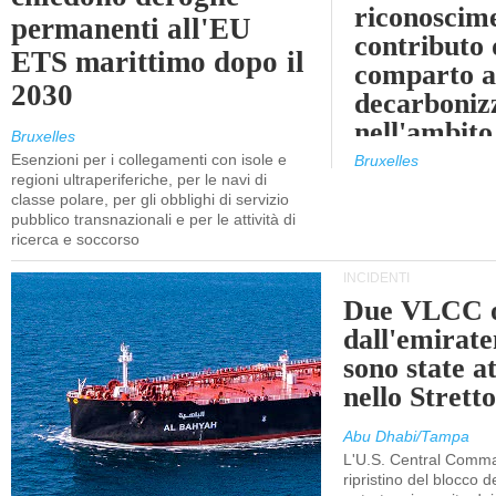
riconoscim
permanenti all'EU
contributo 
ETS marittimo dopo il
comparto a
2030
decarboniz
nell'ambito
Bruxelles
revisione d
Esenzioni per i collegamenti con isole e
Bruxelles
regioni ultraperiferiche, per le navi di
EU ETS
classe polare, per gli obblighi di servizio
pubblico transnazionali e per le attività di
ricerca e soccorso
INCIDENTI
Due VLCC o
dall'emira
sono state a
nello Stret
Abu Dhabi/Tampa
L'U.S. Central Comma
ripristino del blocco de