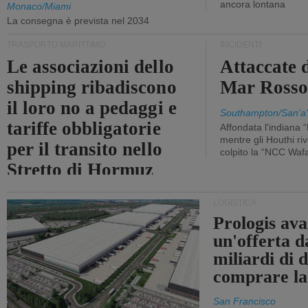
ancora lontana
Monaco/Miami
La consegna è prevista nel 2034
TRASPORTO MARITTIMO
INCIDENTI
Le associazioni dello
Attaccate 
shipping ribadiscono
Mar Ross
il loro no a pedaggi e
Southampton/San'a'
tariffe obbligatorie
Affondata l'indiana 
mentre gli Houthi ri
per il transito nello
colpito la “NCC Waf
Stretto di Hormuz
LOGISTICA
Prologis av
un'offerta d
miliardi di d
comprare la
San Francisco