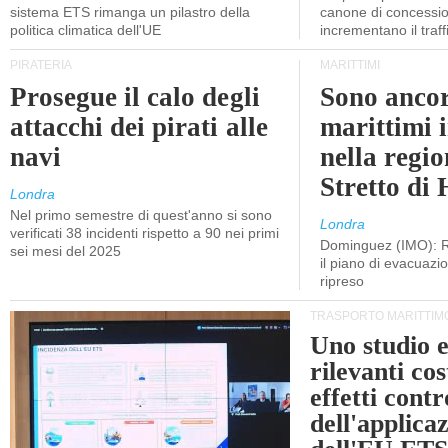
sistema ETS rimanga un pilastro della
canone di concessio
politica climatica dell'UE
incrementano il traff
PIRATERIA
MARITTIMI
Prosegue il calo degli
Sono ancor
attacchi dei pirati alle
marittimi 
navi
nella regio
Stretto di
Londra
Nel primo semestre di quest'anno si sono
Londra
verificati 38 incidenti rispetto a 90 nei primi
Dominguez (IMO): R
sei mesi del 2025
il piano di evacuaz
ripreso
TRASPORTO MARITTIM
Uno studio e
rilevanti cost
effetti cont
dell'applica