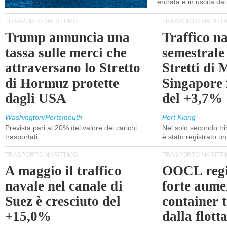
entrata e in uscita dai 
TRASPORTO MARITTIMO
TRASPORTO MARITTI
Trump annuncia una
Traffico n
tassa sulle merci che
semestrale
attraversano lo Stretto
Stretti di 
di Hormuz protette
Singapore 
dagli USA
del +3,7%
Washington/Portsmouth
Port Klang
Prevista pari al 20% del valore dei carichi
Nel solo secondo tr
trasportati
è stato registrato u
TRASPORTO MARITTIMO
TRASPORTO MARITTI
A maggio il traffico
OOCL regi
navale nel canale di
forte aume
Suez è cresciuto del
container 
+15,0%
dalla flott