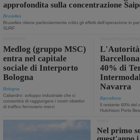
approfondita sulla concentrazione Sa
Bruxelles
Bruxelles ritiene particolarmente critici gli effetti dell'operazione in p
SURF
INTERPORTI
TRASPORTO INTERM
Medlog (gruppo MSC)
L'Autorità
entra nel capitale
Barcellona 
sociale di Interporto
40% di Te
Bologna
Intermodal
Navarra
Bologna
Caliandro: sviluppo industriale che ci
Barcellona
consentirà di raggiungere i nostri obiettivi
Il restante 60% del c
di traffico ferroviario merci
Hutchison Ports Bes
PORTI
Nel primo s
quest'anno i