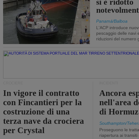
si è ridotto
notevolment
Panamá/Balboa
L'ACP introduce nuove
pescaggio delle navi
riduzioni del numero gi
CROCIERE
INCIDENTI
In vigore il contratto
Ancora esp
con Fincantieri per la
nell'area d
costruzione di una
di Hormuz
terza nave da crociera
Southampton/Teher
per Crystal
Proseguono le tratt
riapertura ai transit