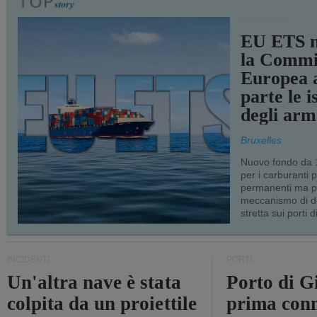
TRASPORTI
EU ETS m
la Commi
Europea a
parte le i
degli arm
Bruxelles
Nuovo fondo da 1
per i carburanti 
permanenti ma p
meccanismo di d
stretta sui porti d
INCIDENTI
PORTI
Un'altra nave è stata
Porto di G
colpita da un proiettile
prima conn