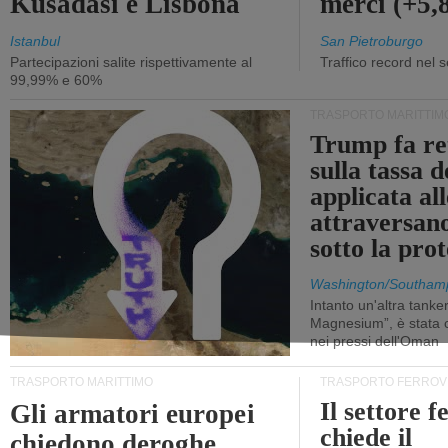
Kusadasi e Lisbona
merci (+5
Istanbul
San Pietroburgo
Partecipazioni salite rispettivamente al
Traffico record nel 
99,99% e 60%
TRASPORTO MARITTIM
Trump fa re
sulla tassa 
applicata al
attraversa
sotto la pr
Washington/Southam
Intanto un'altra tanker,
Magnesium”, è stata c
nei pressi dell'Oman
TRASPORTO MARITTIMO
TRASPORTO FERROV
Il settore f
Gli armatori europei
chiede il
chiedono deroghe