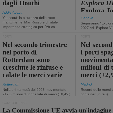
dagli Houthi
Explora II
Explora J
Addis Abeba
Youssouf: la sicurezza delle rotte
Genova
marittime nel Mar Rosso è di vitale
Seguiranno “Explora
importanza strategica per l'Africa
2027 ed “Explora VI
PORTI
PORTI
Nel secondo trimestre
Nel second
nel porto di
i porti sp
Rotterdam sono
movimenta
cresciute le rinfuse e
milioni di 
calate le merci varie
merci (+2
Rotterdam
Madrid
Nella prima metà del 2026 movimentate
Record delle merci 
212,0 milioni di tonnellate di merci (+0,4%)
container (in teu)
CONCORRENZA
La Commissione UE avvia un'indagine