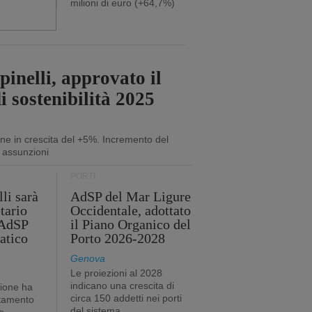
milioni di euro (+64,7%)
inelli, approvato il
i sostenibilità 2025
ne in crescita del +5%. Incremento del
 assunzioni
PORTI
li sarà
AdSP del Mar Ligure
tario
Occidentale, adottato
'AdSP
il Piano Organico del
atico
Porto 2026-2028
Genova
Le proiezioni al 2028
indicano una crescita di
tione ha
circa 150 addetti nei porti
stamento
del sistema