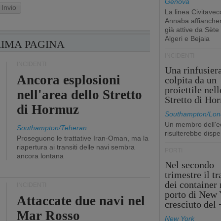
Genova
Invio
La linea Civitavec
Annaba affiancher
già attive da Sète
Algeri e Bejaia
RIMA PAGINA
INCIDENTI
INCIDENTI
Una rinfusier
Ancora esplosioni
colpita da un
proiettile nell
nell'area dello Stretto
Stretto di Ho
di Hormuz
Southampton/Lon
Un membro dell'e
Southampton/Teheran
risulterebbe dispe
Proseguono le trattative Iran-Oman, ma la
riapertura ai transiti delle navi sembra
PORTI
ancora lontana
Nel secondo
trimestre il tr
dei container 
INCIDENTI
porto di New 
Attaccate due navi nel
cresciuto del
Mar Rosso
New York