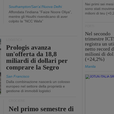
Nei primi sei mesi
Southampton/San'a'/Nuova Delhi
sono stati movime
Affondata l'indiana “Faize Noore Oliya”,
milioni di teu (+0
mentre gli Houthi rivendicano di aver
colpito la “NCC Wafa”
PORTI
Nel secondo
trimestre ICT
LOGISTICA
registra un uti
Prologis avanza
netto record d
un'offerta da 18,8
milioni di dol
(+24,2%)
miliardi di dollari per
comprare la Segro
Manila
San Francisco
Dalla combinazione nascerà un colosso
europeo nel settore della proprietà e
gestione di immobili logistici
CROCIERE
Nel primo semestre di