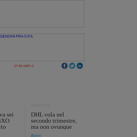
07:56 GMT+2
LOGISTICA
va sei
DHL vola nel
 GXO
secondo trimestre,
ito
ma non ovunque
Bonn