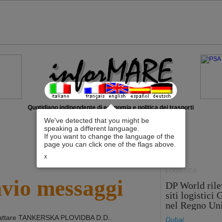
Quotidiano indipendente di economia e politica dei trasporti
We've detected that you might be
speaking a different language.
If you want to change the language of the
page you can click one of the flags above.
x
LOGISTICA
nvio messaggi
DP World rile
siti logistici
nel Regno Un
attare
TANKERSKA PLOVIDBA D.D.
.
Dubai