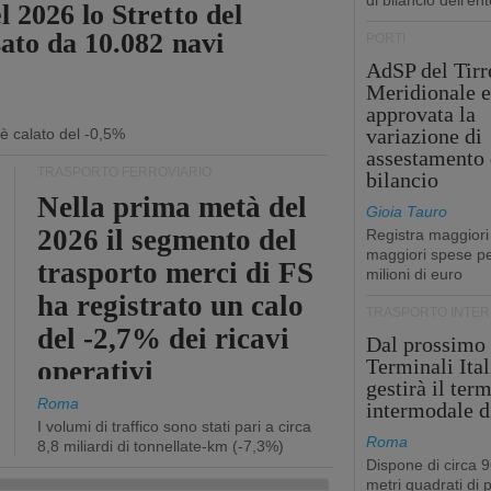
di bilancio dell'ent
 2026 lo Stretto del
sato da 10.082 navi
PORTI
AdSP del Tirr
Meridionale e
approvata la
variazione di
 è calato del -0,5%
assestamento 
TRASPORTO FERROVIARIO
bilancio
Nella prima metà del
Gioia Tauro
2026 il segmento del
Registra maggiori
maggiori spese pe
trasporto merci di FS
milioni di euro
ha registrato un calo
TRASPORTO INTE
del -2,7% dei ricavi
Dal prossimo
Terminali Ital
operativi
gestirà il ter
Roma
intermodale d
I volumi di traffico sono stati pari a circa
Roma
8,8 miliardi di tonnellate-km (-7,3%)
Dispone di circa 
metri quadrati di p