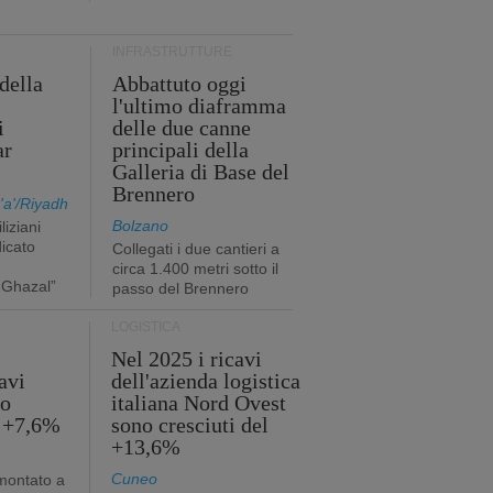
INFRASTRUTTURE
della
Abbattuto oggi
l'ultimo diaframma
i
delle due canne
ar
principali della
Galleria di Base del
Brennero
a'/Riyadh
Bolzano
liziani
icato
Collegati i due cantieri a
circa 1.400 metri sotto il
 Ghazal”
passo del Brennero
LOGISTICA
Nel 2025 i ricavi
avi
dell'azienda logistica
no
italiana Nord Ovest
l +7,6%
sono cresciuti del
+13,6%
Cuneo
mmontato a