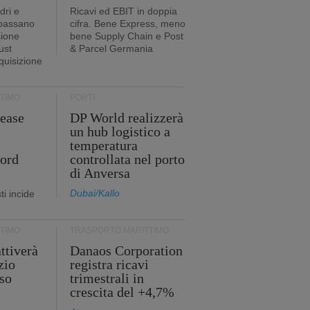
dri e
Ricavi ed EBIT in doppia
 passano
cifra. Bene Express, meno
sione
bene Supply Chain e Post
ust
& Parcel Germania
cquisizione
TIMO
PORTI
ease
DP World realizzerà
un hub logistico a
temperatura
cord
controllata nel porto
di Anversa
Dubai/Kallo
i incide
TIMO
TRASPORTO MARITTIMO
ttiverà
Danaos Corporation
zio
registra ricavi
so
trimestrali in
crescita del +4,7%