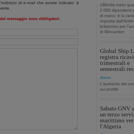
l'indirizzo di e-mail che avrete indicato: è
186mila metri qua
mente.
2.000 dipendenti
di mano: è la ces
o del messaggio sono obbligatori.
imposta dall'Antitr
britannico per l'a
di Wincanton
TRASPORTO MARIT
Global Ship L
registra ricavi
trimestrali e
semestrali re
Atene
L'aumento dei cost
sui profitti
TRASPORTO MARIT
Sabato GNV a
un terzo servi
marittimo ver
l'Algeria