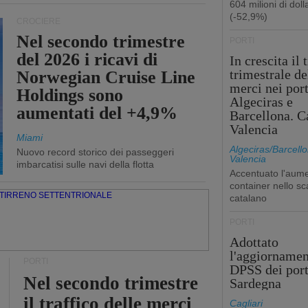
604 milioni di dolla
(-52,9%)
CROCIERE
Nel secondo trimestre
PORTI
del 2026 i ricavi di
In crescita il 
trimestrale de
Norwegian Cruise Line
merci nei port
Holdings sono
Algeciras e
aumentati del +4,9%
Barcellona. C
Valencia
Miami
Algeciras/Barcello
Nuovo record storico dei passeggeri
Valencia
imbarcatisi sulle navi della flotta
Accentuato l'aume
container nello sc
catalano
PORTI
Adottato
l'aggiornamen
PORTI
DPSS dei port
Nel secondo trimestre
Sardegna
il traffico delle merci
Cagliari