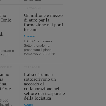
e
FORMAZIONE
eno
Un milione e mezzo
 Ionio,
di euro per la
formazione nei porti
toscani
di
Livorno
L'AdSP del Tirreno
Settentrionale ha
presentato il piano
 entrate e
formativo 2026-2028
r 1,69
RMODALE
TRASPORTI
 anno
Italia e Tunisia
ia
sottoscrivono un
minal
accordo di
i Orte
collaborazione nel
settore dei trasporti e
della logistica
96.000
iazzali e
Roma