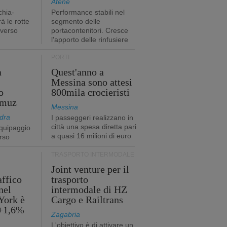
Atene
chia-
Performance stabili nel
à le rotte
segmento delle
 verso
portacontenitori. Cresce
l'apporto delle rinfusiere
PORTI
a
Quest'anno a
Messina sono attesi
o
800mila crocieristi
rmuz
Messina
dra
I passeggeri realizzano in
città una spesa diretta pari
quipaggio
a quasi 16 milioni di euro
rso
TRASPORTO INTERMODALE
Joint venture per il
affico
trasporto
nel
intermodale di HZ
York è
Cargo e Railtrans
 +1,6%
Zagabria
L'obiettivo è di attivare un