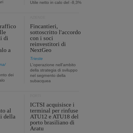
ri
Utile netto in calo del -8,3%
AZIENDE
traffico
Fincantieri,
lle
sottoscritto l'accordo
i di
con i soci
reinvestitori di
alo a
NextGeo
Trieste
na/
L'operazione nell'ambito
della strategia di sviluppo
nto dei
nel segmento della
alo
subacquea
PORTI
ICTSI acquisisce i
to al
terminal per rinfuse
i della
ATU12 e ATU18 del
porto brasiliano di
Aratu