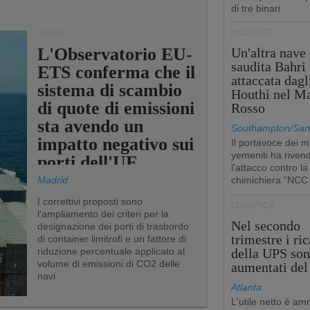
di tre binari
INCIDENTI
PORTI
L'Observatorio EU-
Un'altra nave 
saudita Bahri
ETS conferma che il
attaccata dagl
sistema di scambio
Houthi nel M
di quote di emissioni
Rosso
sta avendo un
Southampton/San'
impatto negativo sui
Il portavoce dei mi
yemeniti ha rivend
porti dell'UE
l'attacco contro la
Madrid
chimichiera “NCC
I correttivi proposti sono
LOGISTICA
l'ampliamento dei criteri per la
Nel secondo
designazione dei porti di trasbordo
trimestre i ric
di container limitrofi e un fattore di
riduzione percentuale applicato al
della UPS so
volume di emissioni di CO2 delle
aumentati de
navi
Atlanta
L'utile netto è a