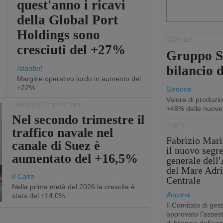
quest'anno i ricavi
della Global Port
Holdings sono
AZIENDE
cresciuti del +27%
Gruppo Sp
bilancio d
Istanbul
Margine operativo lordo in aumento del
+22%
Genova
Valore di produzio
TRASPORTO MARITTIMO
+48% delle nuove
Nel secondo trimestre il
PORTI
traffico navale nel
Fabrizio Maril
canale di Suez è
il nuovo segre
aumentato del +16,5%
generale dell
del Mare Adri
Il Cairo
Centrale
Nella prima metà del 2026 la crescita è
Ancona
stata del +14,0%
Il Comitato di ges
approvato l'asse