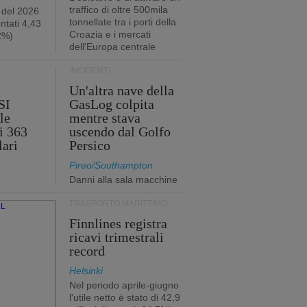
traffico di oltre 500mila
 del 2026
tonnellate tra i porti della
ntati 4,43
Croazia e i mercati
,2%)
dell'Europa centrale
INCIDENTI
Un'altra nave della
SI
GasLog colpita
le
mentre stava
i 363
uscendo dal Golfo
lari
Persico
Pireo/Southampton
Danni alla sala macchine
TRASPORTO MARITTIMO
Finnlines registra
ricavi trimestrali
record
Helsinki
Nel periodo aprile-giugno
l'utile netto è stato di 42,9