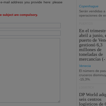
 e-mail address you provide here: please
Copenhague
Serán vendidas a
e subject are compulsory.
operaciones de esc
PUERTOS
En el trimestr
abril a junio, 
puerto de Ven
gestionó 6,3
millones de
toneladas de
mercancías (-
Venecia
El número de pas
cruceros disminu
-15,3%.
LOGÍSTICA
DP World adq
seis centros
logísticos de