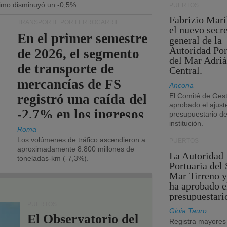
ítimo disminuyó un -0,5%.
PUERTOS
Fabrizio Maril
TRANSPORTE POR FERROCARRIL
el nuevo secre
En el primer semestre
general de la
Autoridad Por
de 2026, el segmento
del Mar Adriá
de transporte de
Central.
mercancías de FS
Ancona
registró una caída del
El Comité de Gest
aprobado el ajust
-2,7% en los ingresos
presupuestario de
institución.
operativos.
Roma
Los volúmenes de tráfico ascendieron a
PUERTOS
aproximadamente 8.800 millones de
La Autoridad
toneladas-km (-7,3%).
Portuaria del 
Mar Tirreno y
ha aprobado e
presupuestari
PUERTOS
Gioia Tauro
El Observatorio del
Registra mayores