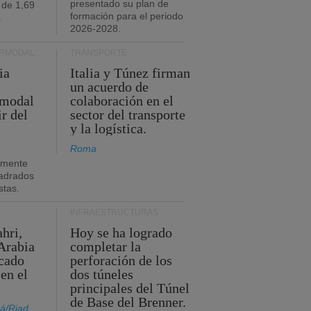
presentado su plan de
 de 1,69
formación para el periodo
.
2026-2028.
ERMODAL
TRANSPORTE
ia
Italia y Túnez firman
un acuerdo de
rmodal
colaboración en el
ir del
sector del transporte
y la logística.
Roma
amente
adrados
stas.
INFRAESTRUCTURAS
hri,
Hoy se ha logrado
Arabia
completar la
acado
perforación de los
 en el
dos túneles
principales del Túnel
de Base del Brenner.
á/Riad