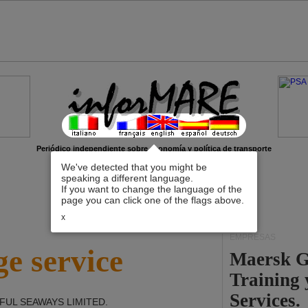
Periódico independiente sobre economía y política de transporte
We've detected that you might be
speaking a different language.
If you want to change the language of the
page you can click one of the flags above.
x
EMPRESAS
e service
Maersk G
Training
Services.
FUL SEAWAYS LIMITED
.