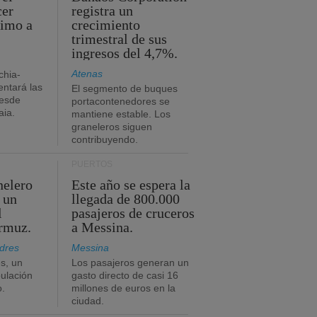
cer
registra un
timo a
crecimiento
trimestral de sus
ingresos del 4,7%.
Atenas
chia-
ntará las
El segmento de buques
desde
portacontenedores se
aia.
mantiene estable. Los
graneleros siguen
contribuyendo.
PUERTOS
nelero
Este año se espera la
 un
llegada de 800.000
l
pasajeros de cruceros
Ormuz.
a Messina.
dres
Messina
s, un
Los pasajeros generan un
pulación
gasto directo de casi 16
o.
millones de euros en la
ciudad.