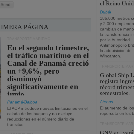
el Reino Unid
Send
Dubái
186.000 metros c
y 2.000 empleado
RIMERA PÁGINA
cambian de manos
la transferencia 
TRANSPORTE MARÍTIMO
por la Autoridad
Antimonopolio bri
En el segundo trimestre,
la adquisición de
el tráfico marítimo en el
Wincanton.
Canal de Panamá creció
TRANSPORTE MARÍ
un +9,6%, pero
Global Ship 
disminuyó
registra ingre
significativamente en
récord trimest
semestrales.
junio.
Atenas
Panamá/Balboa
El aumento de los
El ACP introduce nuevas limitaciones en el
repercute en los b
calado de los buques y no excluye
reducciones en el número diario de
TRANSPORTE MARÍ
tránsitos.
GNV activará