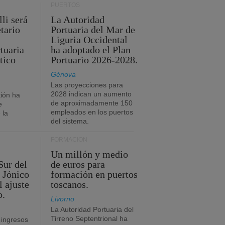
PUERTOS
li será
La Autoridad
tario
Portuaria del Mar de
Liguria Occidental
tuaria
ha adoptado el Plan
tico
Portuario 2026-2028.
Génova
Las proyecciones para
2028 indican un aumento
ión ha
de aproximadamente 150
e
empleados en los puertos
 la
del sistema.
FORMACIÓN
Un millón y medio
Sur del
de euros para
 Jónico
formación en puertos
l ajuste
toscanos.
o.
Livorno
La Autoridad Portuaria del
Tirreno Septentrional ha
 ingresos