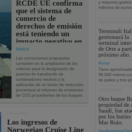
RCDE UE confirma
y mayores gastos
millones de euros
que el sistema de
comercio de
TRANSPORTE INT
derechos de emisión
Terminali Ital
está teniendo un
gestionará la
impacto negativo en
terminal inte
los puertos de la
de Orte a part
Madrid
próximo año.
UE.
Las correcciones propuestas
Roma
consisten en la ampliación de los
criterios para la designación de
Tiene aproximad
puertos de transbordo de
96.000 metros cu
contenedores vecinos y la
de patios y tres pi
aplicación de un factor de reducción
porcentual al volumen de emisiones
ACCIDENTES
de CO2 procedentes de los buques.
Otro buque Ba
propiedad de 
Saudí, fue at
CRUCEROS
por los hutíes
Los ingresos de
Mar Rojo.
Norwegian Cruise Line
Southampton/San