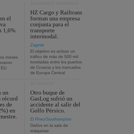
TRANSPORTE INTERMODAL
HZ Cargo y Railtrans
en el
forman una empresa
eva
conjunta para el
n 1,6%
transporte
intermodal.
Zagreb
El objetivo es activar un
tráfico de más de 500 mil
eis meses
toneladas entre los puertos
onaron
de Croacia y los mercados
 TEU
de Europa Central.
ACCIDENTES
a un
Otro buque de
o récord
GasLog sufrió un
es de
accidente al salir del
2%) en
Golfo Pérsico.
imestre.
El Pireo/Southampton
Daños en la sala de
máquinas