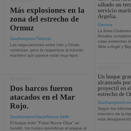
ACCIDENTES
sábado un ter
Más explosiones en la
servicio marí
Argelia.
zona del estrecho de
Génova
Ormuz
La línea Civitavec
Annaba compleme
Southampton/Teherán
rutas existentes 
Las negociaciones entre Irán y Omán
Sète a Argel y Bej
continúan, pero la reapertura al tránsito
marítimo aún parece estar muy lejos.
ACCIDENTES
Un buque gra
ACCIDENTES
alcanzado por
Dos barcos fueron
proyectil en e
estrecho de 
atacados en el Mar
Southampton/Lon
Rojo.
Según los informe
miembro de la tri
Southampton/Saná/Nueva Delhi
está desaparecid
El buque indio "Faize Noore Oliya" se
hundió, los hutíes reivindican el ataque al