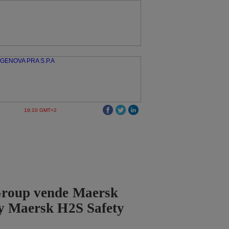
19:10 GMT+2
roup vende Maersk
 y Maersk H2S Safety