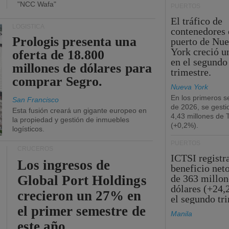
"NCC Wafa"
PUERTOS
El tráfico de
LOGÍSTICA
contenedores 
Prologis presenta una
puerto de Nu
York creció u
oferta de 18.800
en el segundo
millones de dólares para
trimestre.
comprar Segro.
Nueva York
En los primeros s
San Francisco
de 2026, se gesti
Esta fusión creará un gigante europeo en
4,43 millones de
la propiedad y gestión de inmuebles
(+0,2%).
logísticos.
PUERTOS
CRUCEROS
ICTSI registr
Los ingresos de
beneficio net
Global Port Holdings
de 363 millon
dólares (+24,
crecieron un 27% en
el segundo tr
el primer semestre de
Manila
este año.