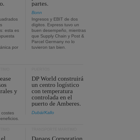
o.
partes.
Bonn
uadrados
Ingresos y EBIT de dos
s
dígitos. Express tuvo un
: esta es
buen desempeño, mientras
impuesta
que Supply Chain y Post &
Parcel Germany no lo
tánica por
tuvieron tan bien.
TIMO
PUERTOS
Lease
DP World construirá
sos
un centro logístico
rales y
con temperatura
controlada en el
puerto de Amberes.
Dubái/Kallo
 costes
eneficios.
TIMO
TRANSPORTE MARÍTIMO
 el
Danaos Corporation