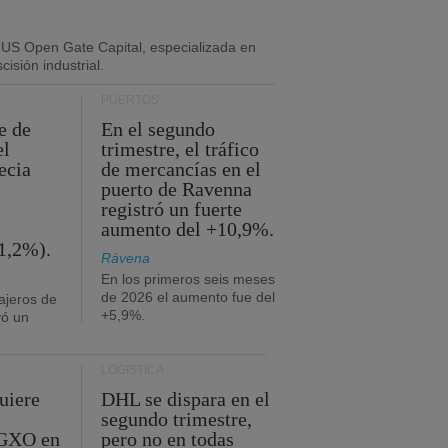
 US Open Gate Capital, especializada en
isión industrial.
PUERTOS
e de
En el segundo
el
trimestre, el tráfico
ecia
de mercancías en el
puerto de Ravenna
registró un fuerte
aumento del +10,9%.
1,2%).
Rávena
En los primeros seis meses
de 2026 el aumento fue del
ajeros de
+5,9%.
yó un
LOGÍSTICA
uiere
DHL se dispara en el
segundo trimestre,
 GXO en
pero no en todas