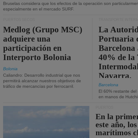
Bruselas considera que los efectos de la operación son particularment
especialmente en el mercado SURF.
PUERTOS SECOS
TRANSPORTE INTER
Medlog (Grupo MSC)
La Autori
adquiere una
Portuaria 
participación en
Barcelona 
Interporto Bolonia
40% de la
Intermodal
Bolonia
Navarra.
Caliandro: Desarrollo industrial que nos
permitirá alcanzar nuestros objetivos de
Barcelona
tráfico de mercancías por ferrocarril.
El 60% restante del
en manos de Hutchi
PUERTOS
En la prime
este año, lo
marítimos c