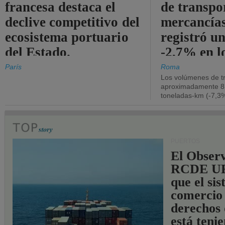
francesa destaca el
de transpo
declive competitivo del
mercancía
ecosistema portuario
registró un
del Estado.
-2,7% en l
operativos
París
Roma
Los volúmenes de tr
aproximadamente 8.
toneladas-km (-7,3%
PUERTOS
El Observ
RCDE UE
que el si
comercio
derechos 
está teni