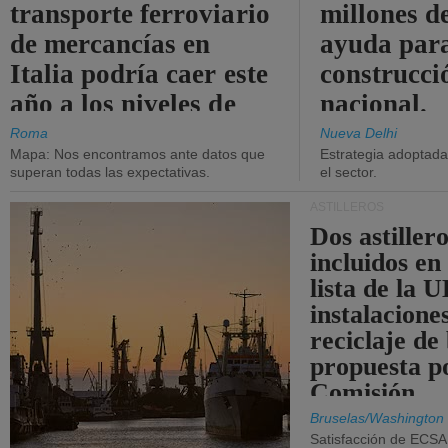
transporte ferroviario
millones d
de mercancías en
ayuda para
Italia podría caer este
construcci
año a los niveles de
nacional.
2015.
Roma
Nueva Delhi
Mapa: Nos encontramos ante datos que
Estrategia adoptada 
superan todas las expectativas.
el sector.
ASTILLEROS
Dos astillero
incluidos en
lista de la 
instalacione
reciclaje de
propuesta p
Comisión.
Bruselas/Washington
Satisfacción de ECSA