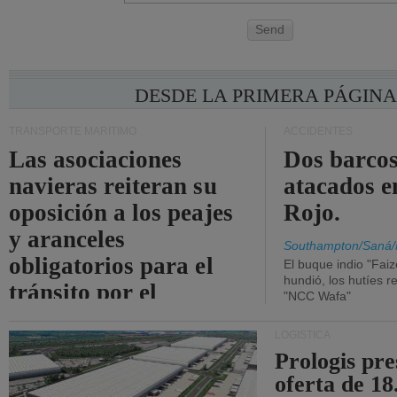
Send
DESDE LA PRIMERA PÁGIN
TRANSPORTE MARÍTIMO
ACCIDENTES
Las asociaciones
Dos barcos
navieras reiteran su
atacados e
oposición a los peajes
Rojo.
y aranceles
Southampton/Saná/
obligatorios para el
El buque indio "Fai
hundió, los hutíes re
tránsito por el
"NCC Wafa"
estrecho de Ormuz.
LOGÍSTICA
Prologis pr
oferta de 18