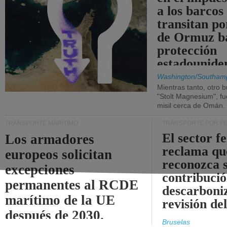
a los barcos
transitan po
de Ormuz b
protección
estadounide
Washington/Southam
Mientras tanto, otro b
"Stolt Magnesium", f
misil cerca de Omán.
TRANSPORTE MARÍTIMO
TRANSPORTE POR F
El sector f
Los armadores
reclama qu
europeos solicitan
reconozca 
excepciones
contribució
permanentes al RCDE
descarboniz
marítimo de la UE
revisión d
después de 2030.
Bruselas