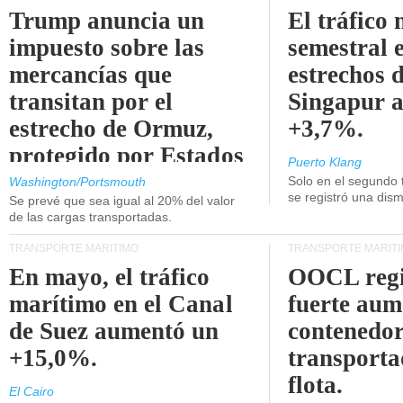
Trump anuncia un
El tráfico
impuesto sobre las
semestral e
mercancías que
estrechos 
transitan por el
Singapur 
estrecho de Ormuz,
+3,7%.
protegido por Estados
Puerto Klang
Unidos.
Solo en el segundo 
Washington/Portsmouth
se registró una dism
Se prevé que sea igual al 20% del valor
de las cargas transportadas.
TRANSPORTE MARÍTIMO
TRANSPORTE MARÍT
En mayo, el tráfico
OOCL regi
marítimo en el Canal
fuerte aum
de Suez aumentó un
contenedor
+15,0%.
transporta
flota.
El Cairo