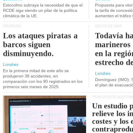
Estocolmo subraya la necesidad de que el
Propuesta para oto
RCDE siga siendo un pilar de la política
la tarifa de concesi
climática de la UE.
aumenten el tráfico f
PIRATERÍA
GENTE DE MAR
Los ataques piratas a
Todavía ha
barcos siguen
marineros
disminuyendo.
en la regió
estrecho d
Londres
En la primera mitad de este año se
Londres
produjeron 38 accidentes, en
Domínguez (IMO): S
comparación con los 90 registrados en los
el plan de evacuac
primeros seis meses de 2025.
TRANSPORTE MARÍTIM
Un estudio 
relieve los 
costes y los 
contraprodu