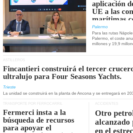
aplicación 
UE a las co
marítimas co
de Sicilia.
Palermo
Para las rutas Nápol
Palermo, el coste anu
millones y 19,9 millo
ASTILLEROS
Fincantieri construirá el tercer crucer
ultralujo para Four Seasons Yachts.
Trieste
La unidad se construirá en la planta de Ancona y se entregará en 20
TRANSPORTE POR FERROCARRIL
ACCIDENTES
Fermerci insta a la
Otro petro
búsqueda de recursos
alcanzado 
para apoyar el
en el estre