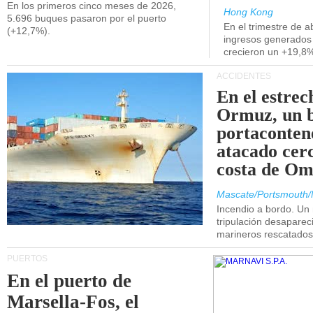
En los primeros cinco meses de 2026,
Hong Kong
5.696 buques pasaron por el puerto
En el trimestre de abr
(+12,7%).
ingresos generados 
crecieron un +19,8
ACCIDENTES
En el estrec
Ormuz, un 
portaconten
atacado cerc
costa de Om
Mascate/Portsmouth/
Incendio a bordo. Un
tripulación desaparec
marineros rescatados
PUERTOS
En el puerto de
Marsella-Fos, el