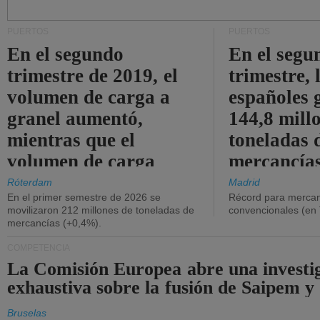
PUERTOS
PUERTOS
En el segundo
En el segu
trimestre de 2019, el
trimestre, 
volumen de carga a
españoles 
granel aumentó,
144,8 mill
mientras que el
toneladas 
volumen de carga
mercancías
general disminuyó.
Róterdam
Madrid
En el primer semestre de 2026 se
Récord para mercan
movilizaron 212 millones de toneladas de
convencionales (en
mercancías (+0,4%).
COMPETENCIA
La Comisión Europea abre una investi
exhaustiva sobre la fusión de Saipem y
Bruselas