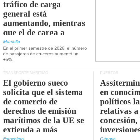
tráfico de carga
general está
aumentando, mientras
que el de carga a
granel está
Marsella
En el primer semestre de 2026, el número
disminuyendo.
de pasajeros de cruceros aumentó un
+5%.
TRANSPORTE MARÍTIMO
PUERTOS
El gobierno sueco
Assitermin
solicita que el sistema
en conocim
de comercio de
políticos l
derechos de emisión
relativas a
marítimos de la UE se
concesión, 
extienda a más
inversiones
buques.
intermodal
Estocolmo
Génova