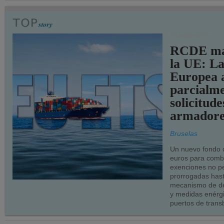
TRANSPORTE
RCDE ma
la UE: L
Europea 
parcialme
solicitude
armadore
Bruselas
Un nuevo fondo 
euros para combu
exenciones no p
prorrogadas has
mecanismo de de
y medidas enérgi
puertos de trans