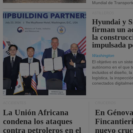
Mundial de Transport
ASTILLEROS
Hyundai y 
firman un a
la construcc
impulsada p
Washington
El objetivo es un sist
autónomo en el que t
incluidos el diseño, la
logística, la inspecci
conectados digitalme
ACCIDENTES
CRUCEROS
La Unión Africana
En Génova
condena los ataques
Fincantieri
contra petroleros en el
nuevo cru