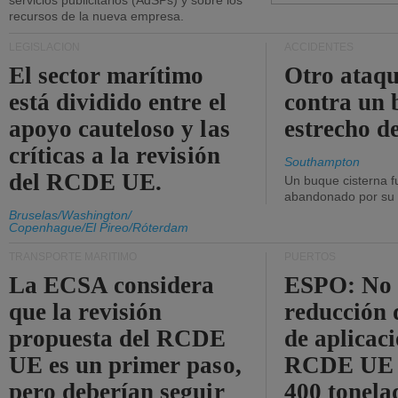
servicios publicitarios (AdSPs) y sobre los
recursos de la nueva empresa.
LEGISLACIÓN
ACCIDENTES
El sector marítimo
Otro ataq
está dividido entre el
contra un 
apoyo cauteloso y las
estrecho d
críticas a la revisión
Southampton
del RCDE UE.
Un buque cisterna f
abandonado por su t
Bruselas/Washington/
Copenhague/El Pireo/Róterdam
TRANSPORTE MARÍTIMO
PUERTOS
La ECSA considera
ESPO: No 
que la revisión
reducción 
propuesta del RCDE
de aplicaci
UE es un primer paso,
RCDE UE d
pero deberían seguir
400 tonela