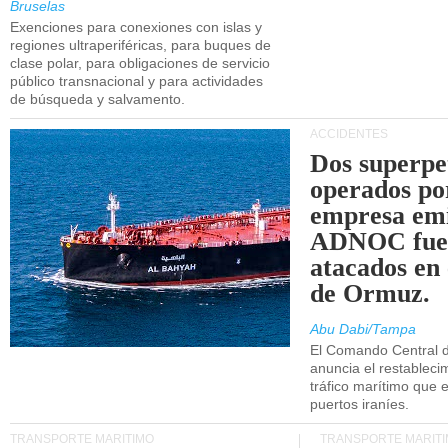
Bruselas
Exenciones para conexiones con islas y
regiones ultraperiféricas, para buques de
clase polar, para obligaciones de servicio
público transnacional y para actividades
de búsqueda y salvamento.
ACCIDENTES
Dos superpe
operados po
empresa emi
ADNOC fue
atacados en 
de Ormuz.
Abu Dabi/Tampa
El Comando Central 
anuncia el restableci
tráfico marítimo que e
puertos iraníes.
TRANSPORTE MARÍTIMO
TRANSPORTE MARÍT