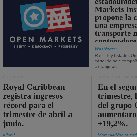
estadounide
Markets Ins
propone la 
una empresa
transporte 
contenedore
Washington
Rao: Hoy Estados Un
cártel de seis compañ
extranjeras.
CRUCEROS
TRANSPORTE MARÍT
Royal Caribbean
En el segu
registra ingresos
trimestre, 
récord para el
del grup
trimestre de abril a
aumentaro
junio.
+19,2%.
Miami
Marsella/Nueva Yor