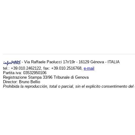
- Via Raffaele Paolucci 17r/19r - 16129 Génova - ITALIA
tel.: +39.010.2462122, fax: +39.010.2516768,
e-mail
Partita iva: 03532950106
Registrazione Stampa 33/96 Tribunale di Genova
Director: Bruno Bellio
Prohibida la reproducción, total o parcial, sin el explicito consentimento del 