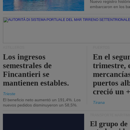
Nuevo registro histór
embarcaron en los bar
ASTILLEROS
PUERTOS
Los ingresos
En el segu
semestrales de
trimestre, 
Fincantieri se
mercancías
mantienen estables.
puertos al
creció un 
Trieste
El beneficio neto aumentó un 191,4%. Los
Tirana
nuevos pedidos disminuyeron un 58,5%.
TRANSPORTE MARÍTIM
El grupo de