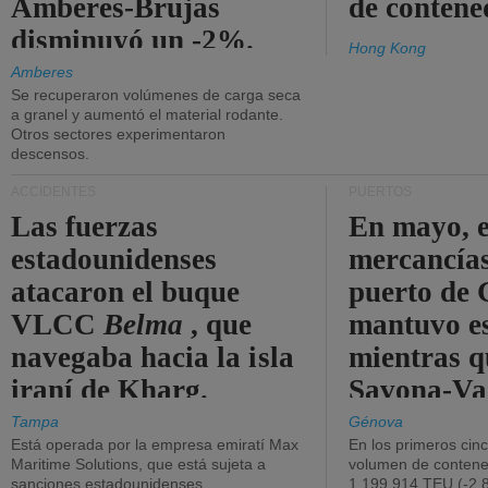
Amberes-Brujas
de contene
disminuyó un -2%.
Hong Kong
Amberes
Se recuperaron volúmenes de carga seca
a granel y aumentó el material rodante.
Otros sectores experimentaron
descensos.
ACCIDENTES
PUERTOS
Las fuerzas
En mayo, e
estadounidenses
mercancías
atacaron el buque
puerto de 
VLCC
Belma
, que
mantuvo es
navegaba hacia la isla
mientras q
iraní de Kharg.
Savona-Va
disminuyó
Tampa
Génova
Está operada por la empresa emiratí Max
En los primeros cin
Maritime Solutions, que está sujeta a
volumen de contene
sanciones estadounidenses.
1.199.914 TEU (-2,8