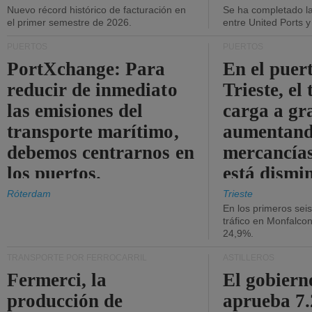
Nuevo récord histórico de facturación en
Se ha completado l
el primer semestre de 2026.
entre United Ports 
PUERTOS
PUERTOS
PortXchange: Para
En el puer
reducir de inmediato
Trieste, el 
las emisiones del
carga a gr
transporte marítimo,
aumentando
debemos centrarnos en
mercancías
los puertos.
está dismi
Róterdam
Trieste
En los primeros sei
tráfico en Monfalco
24,9%.
TRANSPORTE POR FERROCARRIL
ASTILLEROS
Fermerci, la
El gobiern
producción de
aprueba 7