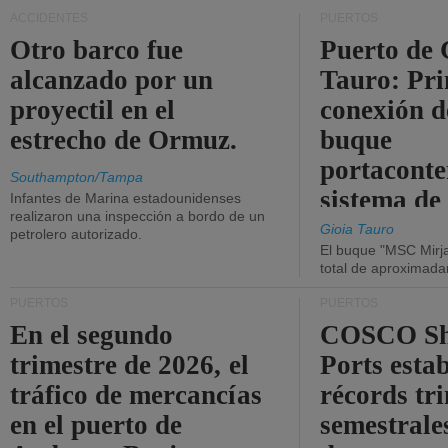
ACCIDENTES
PUERTOS
Otro barco fue
Puerto de 
alcanzado por un
Tauro: Pr
proyectil en el
conexión d
estrecho de Ormuz.
buque
portaconte
Southampton/Tampa
sistema de
Infantes de Marina estadounidenses
realizaron una inspección a bordo de un
la red eléc
Gioia Tauro
petrolero autorizado.
El buque "MSC Mirja
total de aproximad
PUERTOS
PUERTOS
En el segundo
COSCO Sh
trimestre de 2026, el
Ports esta
tráfico de mercancías
récords tr
en el puerto de
semestrales