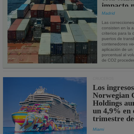
impacto n
los puerto
Madrid
UE.
Las correccione
consisten en la a
criterios para la
puertos de trans
contenedores vec
aplicación de un
porcentual al vo
de CO2 proceden
CRUCEROS
Los ingresos
Norwegian C
Holdings a
un 4,9% en 
trimestre de
Miami