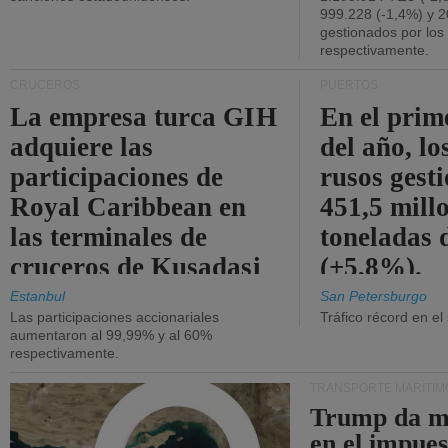
999.228 (-1,4%) y 2
gestionados por los
respectivamente.
CRUCEROS
PUERTOS
La empresa turca GIH
En el prim
adquiere las
del año, lo
participaciones de
rusos gest
Royal Caribbean en
451,5 mill
las terminales de
toneladas 
cruceros de Kusadasi
(+5,8%).
y Lisboa.
Estanbul
San Petersburgo
Las participaciones accionariales
Tráfico récord en el
aumentaron al 99,99% y al 60%
respectivamente.
TRANSPORTE MARÍTIM
Trump da m
en el impue