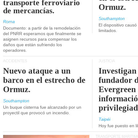
transporte ferroviario
Ormuz.
de mercancías.
Southampton
Roma
El dispositivo causó
Documento: a partir de la remodelación
limitados.
del PNRR esperamos que finalmente se
asignen recursos para compensar los
daños que están sufriendo los
operadores.
ACCIDENTES
JUSTICIA
Nuevo ataque a un
Investigan 
barco en el estrecho de
fundador 
Ormuz.
Evergreen 
informaci
Southampton
privilegiad
Un buque cisterna fue alcanzado por un
proyectil que provocó un incendio.
Taipéi
Hoy fue puesto en li
TRANSPORTE MARÍTIM