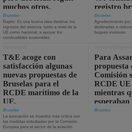
muchos otros.
registro br
Bruselas
Bruselas
Raptis: Es una buena idea destinar los
Agradecimiento por
ingresos del sistema, tanto a nivel de la
destinadas a reducir
UE como nacional, a apoyar los
buques evasivas.
combustibles sostenibles.
TRANSPORTE
TRANSPORTE MARÍT
T&E acoge con
Para Assar
satisfacción algunas
propuesta 
nuevas propuestas de
Comisión s
Bruselas para el
RCDE UE e
RCDE marítimo de la
mientras q
UE.
esperaban
más audac
Bruselas
Bruselas
La asociación se muestra más crítica con
las medidas estudiadas por la Comisión
Europea para el sector de la aviación.