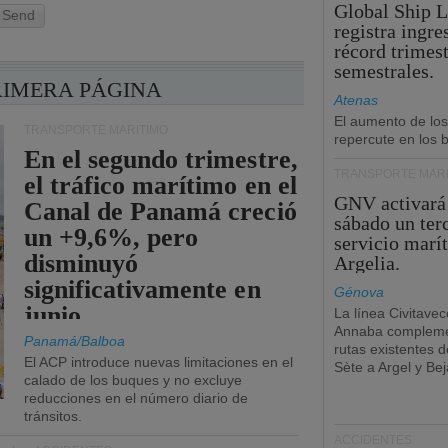
Global Ship 
Send
registra ingre
récord trimest
semestrales.
RIMERA PÁGINA
Atenas
El aumento de los
TRANSPORTE MARÍTIMO
repercute en los b
En el segundo trimestre,
TRANSPORTE MARÍ
el tráfico marítimo en el
GNV activará
Canal de Panamá creció
sábado un ter
un +9,6%, pero
servicio marí
disminuyó
Argelia.
significativamente en
Génova
junio.
La línea Civitavec
Annaba compleme
Panamá/Balboa
rutas existentes 
El ACP introduce nuevas limitaciones en el
Sète a Argel y Bej
calado de los buques y no excluye
reducciones en el número diario de
tránsitos.
ACCIDENTES