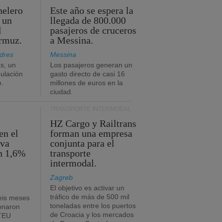
nelero
Este año se espera la
 un
llegada de 800.000
l
pasajeros de cruceros
Ormuz.
a Messina.
dres
Messina
s, un
Los pasajeros generan un
pulación
gasto directo de casi 16
o.
millones de euros en la
ciudad.
TRANSPORTE INTERMODAL
HZ Cargo y Railtrans
en el
forman una empresa
eva
conjunta para el
n 1,6%
transporte
intermodal.
Zagreb
El objetivo es activar un
tráfico de más de 500 mil
eis meses
toneladas entre los puertos
onaron
de Croacia y los mercados
 TEU