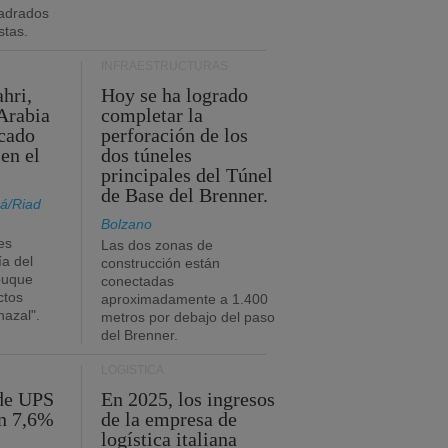
adrados
stas.
INFRAESTRUCTURAS
hri,
Hoy se ha logrado
Arabia
completar la
acado
perforación de los
 en el
dos túneles
principales del Túnel
de Base del Brenner.
á/Riad
Bolzano
es
Las dos zonas de
ía del
construcción están
buque
conectadas
ctos
aproximadamente a 1.400
azal".
metros por debajo del paso
del Brenner.
LOGÍSTICA
 de UPS
En 2025, los ingresos
n 7,6%
de la empresa de
logística italiana