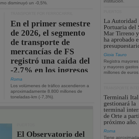
institución.
ítimo disminuyó un -0,5%.
PUERTOS
TRANSPORTE POR FERROCARRIL
La Autoridad
En el primer semestre
Portuaria del 
de 2026, el segmento
Mar Tirreno y
ha aprobado e
de transporte de
presupuestari
mercancías de FS
Gioia Tauro
registró una caída del
Registra mayores
y mayores gastos
-2,7% en los ingresos
millones de euros
operativos.
Roma
Los volúmenes de tráfico ascendieron a
TRANSPORTE INT
aproximadamente 8.800 millones de
Terminali Ital
toneladas-km (-7,3%).
gestionará la
terminal inte
de Orte a part
próximo año.
PUERTOS
Roma
El Observatorio del
Tiene aproximad