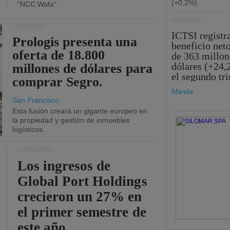
(+0,2%).
"NCC Wafa"
PUERTOS
LOGÍSTICA
ICTSI registr
Prologis presenta una
beneficio net
oferta de 18.800
de 363 millon
dólares (+24,
millones de dólares para
el segundo tr
comprar Segro.
Manila
San Francisco
Esta fusión creará un gigante europeo en
la propiedad y gestión de inmuebles
logísticos.
CRUCEROS
Los ingresos de
Global Port Holdings
crecieron un 27% en
el primer semestre de
este año.