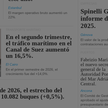
EMPRESAS
Estanbul
Spinelli 
El margen operativo bruto aumentó un
informe d
22%.
2025.
TRANSPORTE MARÍTIMO
Génova
En el segundo trimestre,
El valor de la pr
el tráfico marítimo en el
contrataciones a
Canal de Suez aumentó
PUERTOS
un 16,5%.
Fabrizio Maril
el nuevo secre
El Cairo
general de la
En el primer semestre de 2026, el
Autoridad Por
crecimiento fue del +14,0%.
del Mar Adriá
Central.
de 2026, el estrecho del
Ancona
 10.082 buques (+0,5%).
El Comité de Gest
aprobado el ajust
presupuestario de