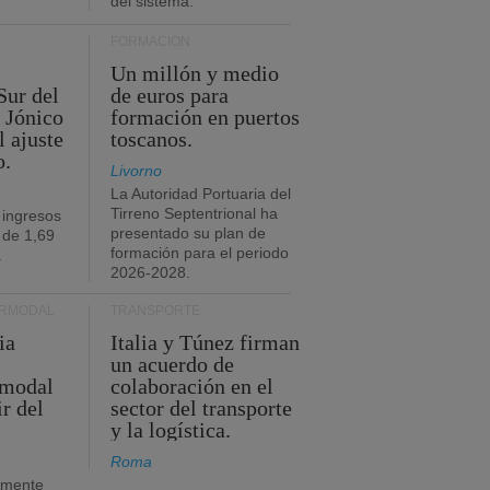
del sistema.
FORMACIÓN
Un millón y medio
Sur del
de euros para
 Jónico
formación en puertos
l ajuste
toscanos.
o.
Livorno
La Autoridad Portuaria del
Tirreno Septentrional ha
 ingresos
presentado su plan de
 de 1,69
formación para el periodo
.
2026-2028.
ERMODAL
TRANSPORTE
ia
Italia y Túnez firman
un acuerdo de
rmodal
colaboración en el
ir del
sector del transporte
y la logística.
Roma
amente