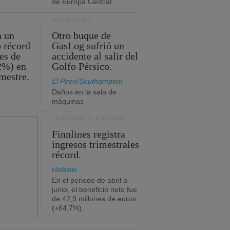
de Europa Central.
ACCIDENTES
a un
Otro buque de
o récord
GasLog sufrió un
es de
accidente al salir del
2%) en
Golfo Pérsico.
imestre.
El Pireo/Southampton
Daños en la sala de
máquinas
TRANSPORTE MARÍTIMO
Finnlines registra
ingresos trimestrales
récord.
Helsinki
En el periodo de abril a
junio, el beneficio neto fue
de 42,9 millones de euros
(+64,7%).