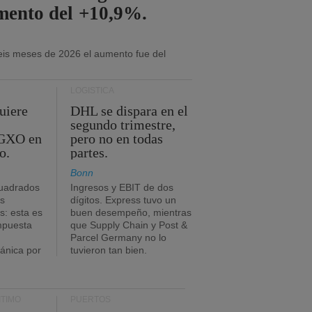
mento del +10,9%.
eis meses de 2026 el aumento fue del
LOGÍSTICA
uiere
DHL se dispara en el
segundo trimestre,
 GXO en
pero no en todas
o.
partes.
Bonn
uadrados
Ingresos y EBIT de dos
s
dígitos. Express tuvo un
: esta es
buen desempeño, mientras
impuesta
que Supply Chain y Post &
Parcel Germany no lo
tánica por
tuvieron tan bien.
TIMO
PUERTOS