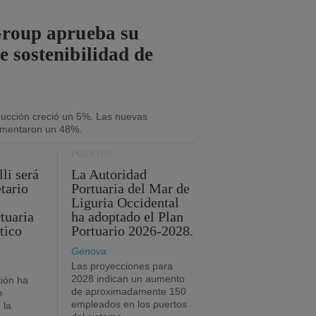
Group aprueba su
e sostenibilidad de
oducción creció un 5%. Las nuevas
umentaron un 48%.
PUERTOS
li será
La Autoridad
tario
Portuaria del Mar de
Liguria Occidental
tuaria
ha adoptado el Plan
tico
Portuario 2026-2028.
Génova
Las proyecciones para
2028 indican un aumento
ión ha
de aproximadamente 150
e
empleados en los puertos
 la