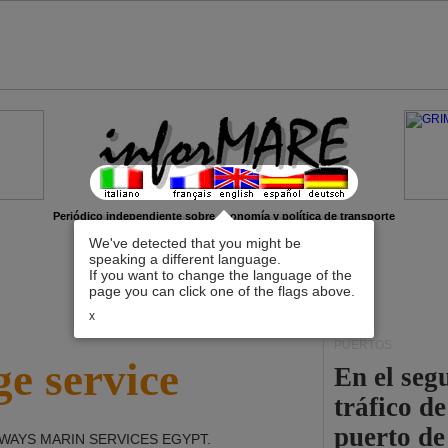
Periódico independiente sobre economía y política de transporte
We've detected that you might be
speaking a different language.
If you want to change the language of the
page you can click one of the flags above.
x
PUERTOS
e service
En el seg
tráfico d
puerto de
WAYS MARIN SERVICES EGYPT
.