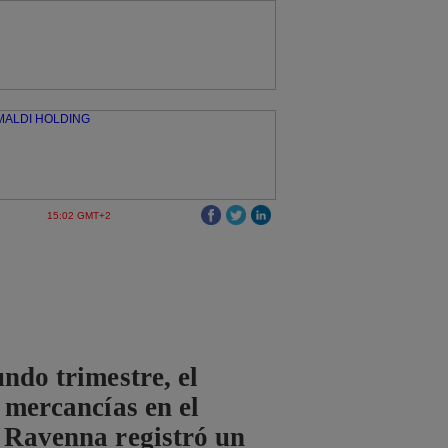
15:02 GMT+2
undo trimestre, el
e mercancías en el
 Ravenna registró un