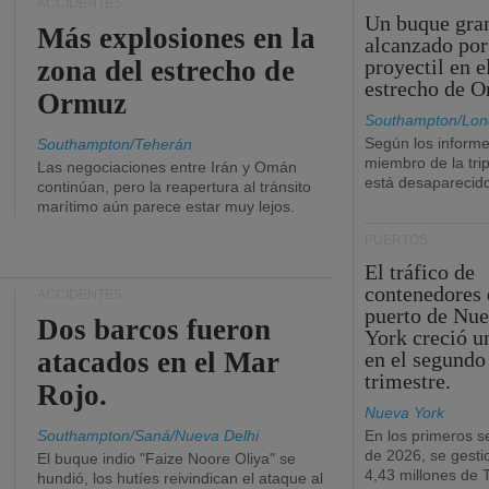
ACCIDENTES
Un buque gra
Más explosiones en la
alcanzado por
zona del estrecho de
proyectil en e
estrecho de 
Ormuz
Southampton/Lon
Según los informe
Southampton/Teherán
miembro de la tri
Las negociaciones entre Irán y Omán
está desaparecid
continúan, pero la reapertura al tránsito
marítimo aún parece estar muy lejos.
PUERTOS
El tráfico de
contenedores 
ACCIDENTES
puerto de Nu
Dos barcos fueron
York creció u
atacados en el Mar
en el segundo
trimestre.
Rojo.
Nueva York
Southampton/Saná/Nueva Delhi
En los primeros s
de 2026, se gesti
El buque indio "Faize Noore Oliya" se
4,43 millones de
hundió, los hutíes reivindican el ataque al