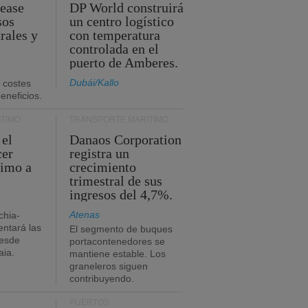
Lease
DP World construirá
sos
un centro logístico
rales y
con temperatura
controlada en el
puerto de Amberes.
Dubái/Kallo
 costes
eneficios.
TIMO
TRANSPORTE MARÍTIMO
 el
Danaos Corporation
cer
registra un
timo a
crecimiento
trimestral de sus
ingresos del 4,7%.
Atenas
chia-
ntará las
El segmento de buques
desde
portacontenedores se
aia.
mantiene estable. Los
graneleros siguen
contribuyendo.
PUERTOS