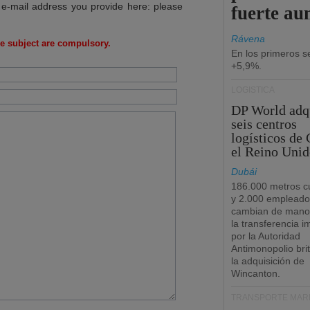
 e-mail address you provide here: please
fuerte au
Rávena
e subject are compulsory.
En los primeros s
+5,9%.
LOGÍSTICA
DP World adq
seis centros
logísticos de
el Reino Unid
Dubái
186.000 metros c
y 2.000 empleado
cambian de manos
la transferencia 
por la Autoridad
Antimonopolio bri
la adquisición de
Wincanton.
TRANSPORTE MARÍ