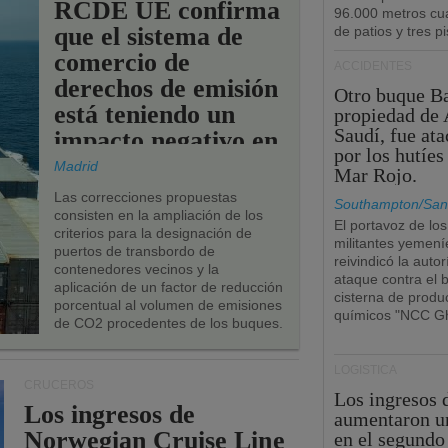
RCDE UE confirma
96.000 metros cu
que el sistema de
de patios y tres pi
comercio de
ACCIDENTES
derechos de emisión
Otro buque Ba
está teniendo un
propiedad de 
Saudí, fue at
impacto negativo en
por los hutíes
los puertos de la
Madrid
Mar Rojo.
UE.
Las correcciones propuestas
Southampton/San
consisten en la ampliación de los
El portavoz de los
criterios para la designación de
militantes yemení
puertos de transbordo de
reivindicó la autor
contenedores vecinos y la
ataque contra el 
aplicación de un factor de reducción
cisterna de produ
porcentual al volumen de emisiones
químicos "NCC Gh
de CO2 procedentes de los buques.
LOGÍSTICA
CRUCEROS
Los ingresos
Los ingresos de
aumentaron u
Norwegian Cruise Line
en el segundo