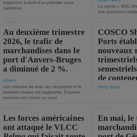
inspection à bord d'un pétrolier sous
Le navire « MSC Mir
sanctions.
une puissance total
PORTS
PORTS
Au deuxième trimestre
COSCO Sh
2026, le trafic de
Ports établ
marchandises dans le
nouveaux 
port d'Anvers-Bruges
trimestriel
a diminué de 2 %.
semestriels
de contene
Anvers
Les volumes de vrac sec récupérés et le
Hong Kong
matériel roulant ont augmenté. D'autres
secteurs ont connu un recul.
ACCIDENTS
PORTS
Les forces américaines
En mai, le 
ont attaqué le VLCC
marchandis
Belma
qui faisait route
port de Gên