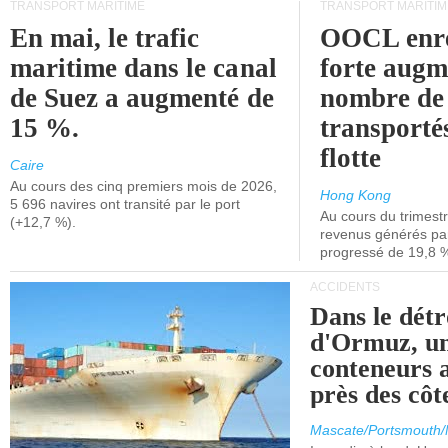
TRANSPORT MARITIME
TRANSPORT MARITIM
En mai, le trafic
OOCL enre
maritime dans le canal
forte augm
de Suez a augmenté de
nombre de
15 %.
transporté
flotte
Caire
Au cours des cinq premiers mois de 2026,
Hong Kong
5 696 navires ont transité par le port
Au cours du trimestre
(+12,7 %).
revenus générés par 
progressé de 19,8 
ACCIDENTS
Dans le détr
d'Ormuz, un
conteneurs a
près des cô
Mascate/Portsmouth