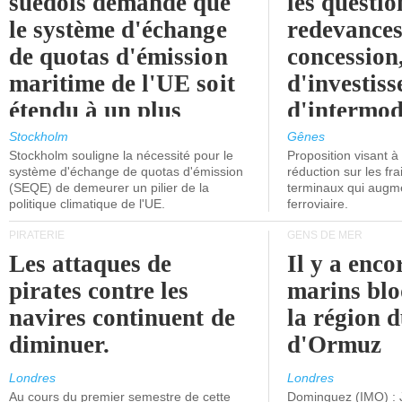
suédois demande que
les questio
le système d'échange
redevances
de quotas d'émission
concession
maritime de l'UE soit
d'investiss
étendu à un plus
d'intermod
grand nombre de
l'attention
Stockholm
Gênes
Stockholm souligne la nécessité pour le
Proposition visant 
navires.
politiciens.
système d'échange de quotas d'émission
réduction sur les fr
(SEQE) de demeurer un pilier de la
terminaux qui augmen
politique climatique de l'UE.
ferroviaire.
PIRATERIE
GENS DE MER
Les attaques de
Il y a enco
pirates contre les
marins blo
navires continuent de
la région d
diminuer.
d'Ormuz
Londres
Londres
Au cours du premier semestre de cette
Dominguez (IMO) : 