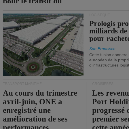
pour le transit du
détroit d'Ormuz.
LOGISTIQUE
Prologis pro
milliards de
pour rachet
San Francisco
Cette fusion donnera
européen de la propri
d'infrastructures logis
TRANSPORT MARITIME
CROISIÈRES
Au cours du trimestre
Les revenu
avril-juin, ONE a
Port Holdi
enregistré une
progressé 
amélioration de ses
premier se
performances
cette année