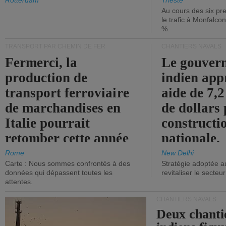
les ports.
diminue.
Rotterdam
Trieste
Au cours des six pr
le trafic à Monfalco
%.
TRANSPORT PAR CHEMIN DE FER
CHANTIERS NAVALS
Fermerci, la
Le gouver
production de
indien app
transport ferroviaire
aide de 7,2
de marchandises en
de dollars 
Italie pourrait
constructi
retomber cette année
nationale.
aux niveaux de 2015.
Rome
New Delhi
Carte : Nous sommes confrontés à des
Stratégie adoptée a
données qui dépassent toutes les
revitaliser le secteur
attentes.
CHANTIERS NAVALS
Deux chanti