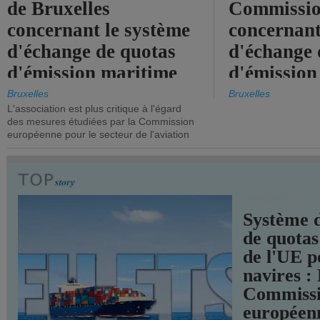
de Bruxelles
Commissi
concernant le système
concernant
d'échange de quotas
d'échange 
d'émission maritime
d'émission
de l'UE.
timide, alo
Bruxelles
Bruxelles
L'association est plus critique à l'égard
mesures pl
des mesures étudiées par la Commission
courageuse
européenne pour le secteur de l'aviation
attendues.
TRANSPORTS
Système 
de quotas
de l'UE p
navires :
Commiss
européen