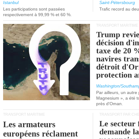
et de Lisbonne.
Istanbul
Saint-Pétersbourg
Les participations sont passées
Trafic record au de
respectivement à 99,99 % et 60 %.
TRANSPORT MARITIME
Trump revie
décision d'
taxe de 20 %
navires tran
détroit d'O
protection 
Washington/Southam
Par ailleurs, un autre p
Magnesium », a été t
près d'Oman.
TRANSPORT MARITIME
TRANSPORT PAR CHE
Le secteur 
Les armateurs
demande l
européens réclament