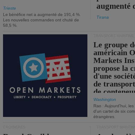
augmenté 
Trieste
Le bénéfice net a augmenté de 191,4 %.
Tirana
Les nouvelles commandes ont chuté de
58,5 %.
TRANSPORT MARITIME
Le groupe d
américain 
Markets Ins
propose la c
d'une sociét
de transpor
de conteneu
Washington
Rao : Aujourd'hui, le
d'un cartel de six co
étrangères.
CROISIÈRES
TRANSPORT MARITIM