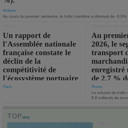
%).
Ankara
Au cours du premier semestre, le trafic maritime a diminué de -0,5%.
PORTS
TRANSPORT PAR CHE
Un rapport de
Au premie
l'Assemblée nationale
2026, le s
française constate le
transport 
déclin de la
marchandis
compétitivité de
enregistré
l'écosystème portuaire
de 2,7 % d
de l'État.
chiffre d'a
Paris
Rome
Le volume de trafic 
opérationn
8,8 milliards de ton
PORTS