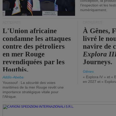
conception, la producti
l'inspection et les tes
numériquement.
ACCIDENTS
CROISIÈRES
L'Union africaine
À Gênes, F
condamne les attaques
livré le n
contre des pétroliers
navire de c
en mer Rouge
Explora II
revendiquées par les
Journeys.
Houthis.
Gênes
« Explora IV » et « 
Addis-Abeba
en 2027 et « Explor
Youssouf : La sécurité des voies
maritimes de la mer Rouge revêt une
importance stratégique vitale pour
l'Afrique.