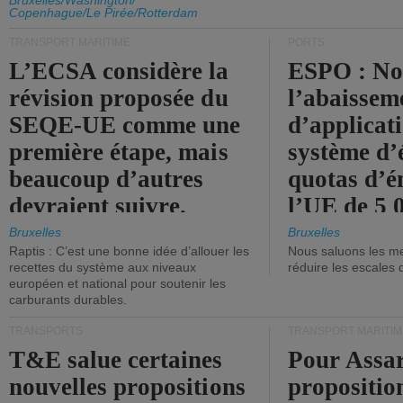
d'émission de l'UE.
Bruxelles/Washington/
Copenhague/Le Pirée/Rotterdam
TRANSPORT MARITIME
PORTS
L’ECSA considère la
ESPO : No
révision proposée du
l’abaissem
SEQE-UE comme une
d’applicat
première étape, mais
système d’
beaucoup d’autres
quotas d’é
devraient suivre.
l’UE de 5 
tonneaux d
Bruxelles
Bruxelles
Raptis : C’est une bonne idée d’allouer les
Nous saluons les me
brute.
recettes du système aux niveaux
réduire les escales 
européen et national pour soutenir les
carburants durables.
TRANSPORTS
TRANSPORT MARITIM
T&E salue certaines
Pour Assar
nouvelles propositions
propositio