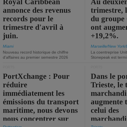
Royal Caribbean
Au deuxiè
annonce des revenus
trimestre, 
records pour le
du group
trimestre d'avril à
ont augme
juin.
+19,2%.
Miami
Marseille/New York/
Nouveau record historique de chiffre
La coentreprise Uni
d'affaires au premier semestre 2026
Stonepeak est term
PORTS
PORTS
PortXchange : Pour
Dans le po
réduire
Trieste, le 
immédiatement les
marchandis
émissions du transport
augmente t
maritime, nous devons
celui des
nous concentrer sur
marchandis