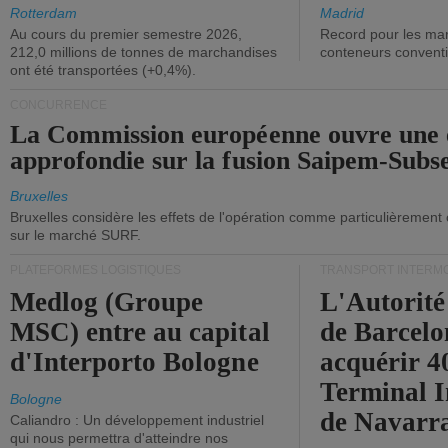
ont diminué.
(+2,9%).
Rotterdam
Madrid
Au cours du premier semestre 2026,
Record pour les ma
212,0 millions de tonnes de marchandises
conteneurs convent
ont été transportées (+0,4%).
CONCURRENCE
La Commission européenne ouvre une 
approfondie sur la fusion Saipem-Subs
Bruxelles
Bruxelles considère les effets de l'opération comme particulièrement
sur le marché SURF.
PLATEFORMES LOGISTIQUES
TRANSPORT INTERM
Medlog (Groupe
L'Autorité
MSC) entre au capital
de Barcelo
d'Interporto Bologne
acquérir 
Terminal 
Bologne
de Navarr
Caliandro : Un développement industriel
qui nous permettra d'atteindre nos