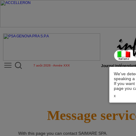
7 août 2026 - Année XXX
Journal indépendant
We've detec
speaking a 
If you want
page you ca
x
Message servic
With this page you can contact
SAIMARE SPA
.