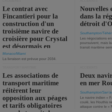
CROISIÈRES
ACCIDENTS
Le contrat avec
Nouvelles 
Fincantieri pour la
dans la ré
construction d'un
détroit d'
troisième navire de
Southampton/Téhér
croisière pour Crystal
Les négociations en
poursuivent, mais l
est désormais en
transit maritime sem
vigueur.
Monaco/Miami
La livraison est prévue pour 2034.
TRANSPORT MARITIME
ACCIDENTS
Les associations de
Deux navir
transport maritime
en mer Ro
réitèrent leur
Southampton/San'a
opposition aux péages
Le navire indien « F
coulé, les Houthis 
et tarifs obligatoires
attaque contre le «