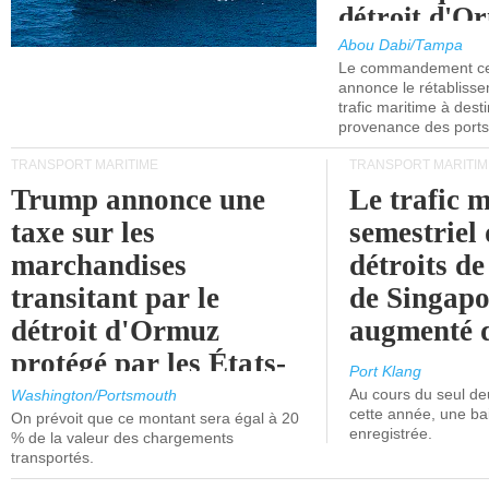
détroit d'O
Abou Dabi/Tampa
Le commandement cen
annonce le rétabliss
trafic maritime à dest
provenance des ports 
TRANSPORT MARITIME
TRANSPORT MARITIM
Trump annonce une
Le trafic 
taxe sur les
semestriel 
marchandises
détroits d
transitant par le
de Singapo
détroit d'Ormuz
augmenté 
protégé par les États-
Port Klang
Unis.
Au cours du seul de
Washington/Portsmouth
cette année, une ba
On prévoit que ce montant sera égal à 20
enregistrée.
% de la valeur des chargements
transportés.