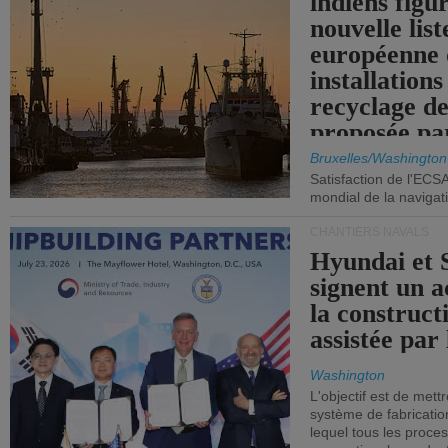
indiens figu
nouvelle list
européenne 
installations
recyclage de
proposée pa
Commission
Bruxelles/Washington
Satisfaction de l'ECS
mondial de la navigat
CHANTIERS NAVALS
Hyundai et 
signent un 
la construct
assistée par 
Washington
L'objectif est de mett
système de fabricati
lequel tous les proces