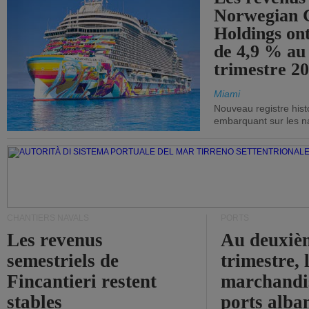
Norwegian C
Holdings on
de 4,9 % au
trimestre 20
Miami
Nouveau registre his
embarquant sur les nav
CHANTIERS NAVALS
PORTS
Les revenus
Au deuxiè
semestriels de
trimestre, 
Fincantieri restent
marchandis
stables
ports alba