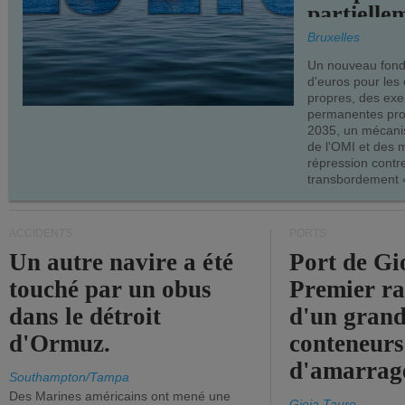
partielle
demandes
Bruxelles
armateur
Un nouveau fonds
d'euros pour les
propres, des ex
permanentes pro
2035, un mécani
de l'OMI et des 
répression contre
transbordement «
ACCIDENTS
PORTS
Un autre navire a été
Port de Gi
touché par un obus
Premier r
dans le détroit
d'un grand
d'Ormuz.
conteneurs
d'amarrage
Southampton/Tampa
Des Marines américains ont mené une
Gioia Tauro