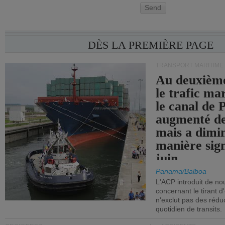
Send
DÈS LA PREMIÈRE PAGE
TRANSPORT MARITIME
Au deuxième
le trafic ma
le canal de
augmenté de
mais a dimi
manière sign
juin.
Panama/Balboa
L'ACP introduit de nou
concernant le tirant d
n'exclut pas des réd
quotidien de transits.