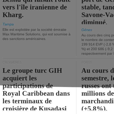
vers l'île iranienne de
stable, tan
Kharg.
Savone-Vad
diminué.
Tampa
Elle est exploitée par la société émiratie
Gênes
Max Maritime Solutions, qui est soumise à
Au cours des cinq p
des sanctions américaines.
le nombre de conten
199 914 EVP (-2,8 %
%) et 200 686 (-9,2 
respectivement par 
CROISIÈRES
PORTS
Le groupe turc GIH
Au cours 
acquiert les
semestre, l
participations de
russes ont 
Royal Caribbean dans
millions d
les terminaux de
marchandi
croisière de Kusadasi
(+5,8%).