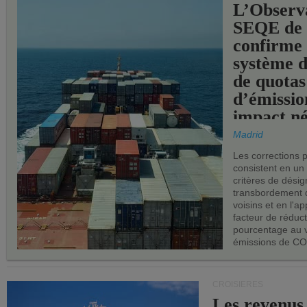
L’Observ
SEQE de 
confirme 
système 
de quotas
d’émissio
impact né
les ports 
Madrid
Les corrections 
consistent en un
critères de désig
transbordement 
voisins et en l'ap
facteur de réduc
pourcentage au 
émissions de CO
CROISIÈRES
Les revenus