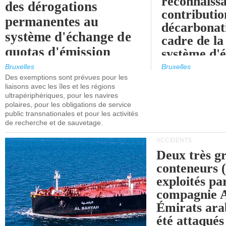
reconnaissa
des dérogations
contributio
permanentes au
décarbonat
système d'échange de
cadre de la
quotas d'émission
système d'
maritimes de l'UE
quotas d'ém
Bruxelles
Bruxelles
l'UE (SEQ
Des exemptions sont prévues pour les
après 2030.
liaisons avec les îles et les régions
ultrapériphériques, pour les navires
polaires, pour les obligations de service
public transnationales et pour les activités
de recherche et de sauvetage.
ACCIDENTS
Deux très g
conteneurs
exploités pa
compagnie
Émirats ara
été attaqués