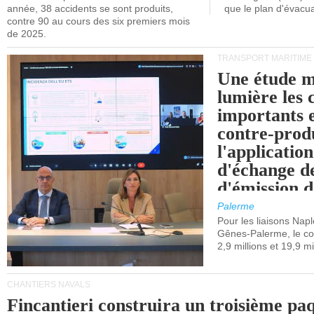
année, 38 accidents se sont produits,
que le plan d'évacua
contre 90 au cours des six premiers mois
de 2025.
TRANSPORT MARITIME
Une étude m
lumière les 
importants e
contre-produ
l'applicatio
d'échange d
d'émission d
(SEQE-UE) a
Palerme
maritimes av
Pour les liaisons Nap
Gênes-Palerme, le coû
occidentale.
2,9 millions et 19,9 mi
CHANTIERS NAVALS
Fincantieri construira un troisième pa