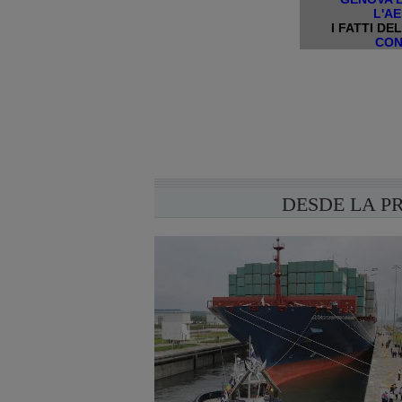
L'A
I FATTI DE
CON
DESDE LA P