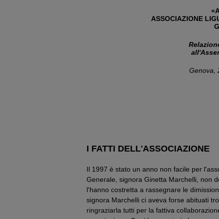
«A
ASSOCIAZIONE LI
G
Relazion
all'Asse
Genova, 
I FATTI DELL'ASSOCIAZIONE
Il 1997 è stato un anno non facile per l'a
Generale, signora Ginetta Marchelli, non d
l'hanno costretta a rassegnare le dimissi
signora Marchelli ci aveva forse abituati t
ringraziarla tutti per la fattiva collaborazio