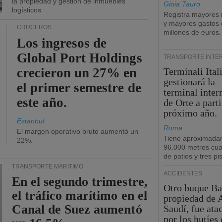
la propiedad y gestión de inmuebles
Gioia Tauro
logísticos.
Registra mayores 
y mayores gastos 
CRUCEROS
millones de euros.
Los ingresos de
Global Port Holdings
TRANSPORTE INTE
crecieron un 27% en
Terminali Ital
gestionará la
el primer semestre de
terminal inte
este año.
de Orte a parti
próximo año.
Estanbul
Roma
El margen operativo bruto aumentó un
Tiene aproximada
22%.
96.000 metros cu
de patios y tres pi
TRANSPORTE MARÍTIMO
ACCIDENTES
En el segundo trimestre,
Otro buque Ba
el tráfico marítimo en el
propiedad de 
Canal de Suez aumentó
Saudí, fue ata
por los hutíes 