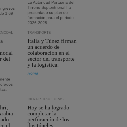
La Autoridad Portuaria del
Tirreno Septentrional ha
ingresos
presentado su plan de
de 1,69
formación para el periodo
2026-2028.
RMODAL
TRANSPORTE
ia
Italia y Túnez firman
un acuerdo de
rmodal
colaboración en el
r del
sector del transporte
y la logística.
Roma
mente
adrados
stas.
INFRAESTRUCTURAS
hri,
Hoy se ha logrado
Arabia
completar la
cado
perforación de los
en el
dos túneles