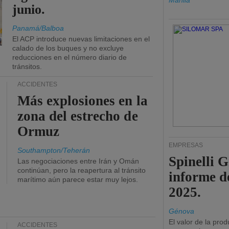
Manila
junio.
Panamá/Balboa
El ACP introduce nuevas limitaciones en el
calado de los buques y no excluye
reducciones en el número diario de
tránsitos.
ACCIDENTES
Más explosiones en la
zona del estrecho de
Ormuz
EMPRESAS
Southampton/Teherán
Spinelli 
Las negociaciones entre Irán y Omán
continúan, pero la reapertura al tránsito
informe d
marítimo aún parece estar muy lejos.
2025.
Génova
El valor de la pro
ACCIDENTES