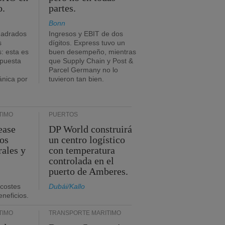
o.
partes.
Bonn
uadrados
Ingresos y EBIT de dos
s
dígitos. Express tuvo un
: esta es
buen desempeño, mientras
mpuesta
que Supply Chain y Post &
Parcel Germany no lo
ánica por
tuvieron tan bien.
TIMO
PUERTOS
ease
DP World construirá
sos
un centro logístico
rales y
con temperatura
controlada en el
puerto de Amberes.
 costes
Dubái/Kallo
eneficios.
TIMO
TRANSPORTE MARÍTIMO