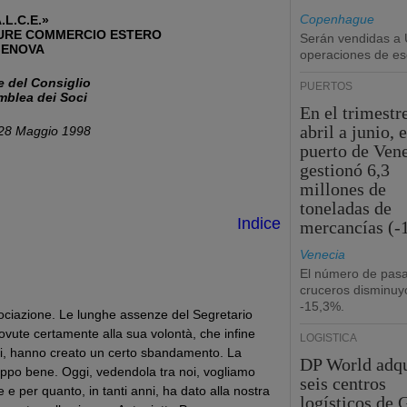
Copenhague
.L.C.E.»
GURE COMMERCIO ESTERO
Serán vendidas a 
ENOVA
operaciones de esc
e del Consiglio
PUERTOS
mblea dei Soci
En el trimestr
abril a junio, e
28 Maggio 1998
puerto de Ven
gestionó 6,3
millones de
toneladas de
Indice
mercancías (-
Venecia
El número de pasa
cruceros disminuy
-15,3%.
ssociazione. Le lunghe assenze del Segretario
ovute certamente alla sua volontà, che infine
LOGÍSTICA
oni, hanno creato un certo sbandamento. La
DP World adq
roppo bene. Oggi, vedendola tra noi, vogliamo
seis centros
ne e per quanto, in tanti anni, ha dato alla nostra
logísticos de