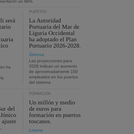
umentaron un 48%.
PUERTOS
li será
La Autoridad
tario
Portuaria del Mar de
Liguria Occidental
tuaria
ha adoptado el Plan
tico
Portuario 2026-2028.
Génova
Las proyecciones para
2028 indican un aumento
ión ha
de aproximadamente 150
empleados en los puertos
la
del sistema.
FORMACIÓN
Un millón y medio
Sur del
de euros para
 Jónico
formación en puertos
 ajuste
toscanos.
.
Livorno