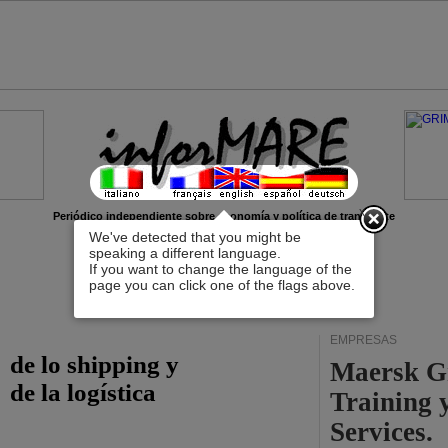
x
Periódico independiente sobre economía y política de transporte
We've detected that you might be
speaking a different language.
If you want to change the language of the
page you can click one of the flags above.
EMPRESAS
de lo shipping y
Maersk G
de la logística
Training 
Services.