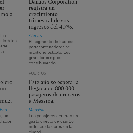
el
Danaos Corporation
er
registra un
timo a
crecimiento
trimestral de sus
ingresos del 4,7%.
chia-
Atenas
tará las
El segmento de buques
esde
portacontenedores se
ia.
mantiene estable. Los
graneleros siguen
contribuyendo.
PUERTOS
elero
Este año se espera la
 un
llegada de 800.000
pasajeros de cruceros
rmuz.
a Messina.
dres
Messina
s, un
Los pasajeros generan un
ulación
gasto directo de casi 16
.
millones de euros en la
ciudad.