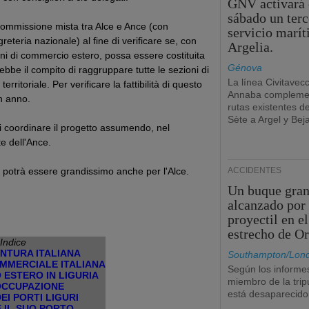
GNV activará 
sábado un terc
a commissione mista tra Alce e Ance (con
servicio marí
eteria nazionale) al fine di verificare se, con
Argelia.
oni di commercio estero, possa essere costituita
Génova
bbe il compito di raggruppare tutte le sezioni di
La línea Civitavec
ritoriale. Per verificare la fattibilità di questo
Annaba complemen
un anno.
rutas existentes d
Sète a Argel y Beja
 di coordinare il progetto assumendo, nel
e dell'Ance.
 potrà essere grandissimo anche per l'Alce.
ACCIDENTES
Un buque gran
alcanzado por
proyectil en el
estrecho de O
Indice
NTURA ITALIANA
Southampton/Lon
OMMERCIALE ITALIANA
Según los informe
 ESTERO IN LIGURIA
miembro de la trip
OCCUPAZIONE
está desaparecido
DEI PORTI LIGURI
 IL SUO PORTO