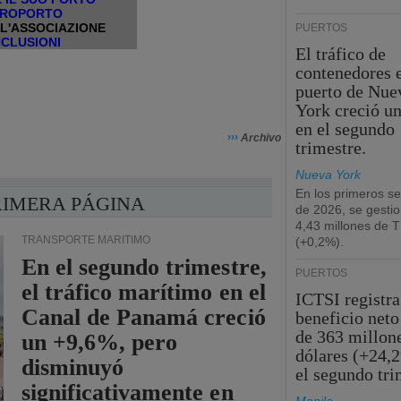
EROPORTO
LL'ASSOCIAZIONE
PUERTOS
CLUSIONI
El tráfico de
contenedores e
puerto de Nue
York creció u
en el segundo
›››
Archivo
trimestre.
Nueva York
En los primeros s
RIMERA PÁGINA
de 2026, se gesti
4,43 millones de 
TRANSPORTE MARÍTIMO
(+0,2%).
En el segundo trimestre,
PUERTOS
el tráfico marítimo en el
ICTSI registra
Canal de Panamá creció
beneficio neto
de 363 millon
un +9,6%, pero
dólares (+24,
disminuyó
el segundo tri
significativamente en