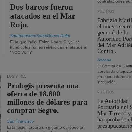
contrataciones a
Dos barcos fueron
PUERTOS
atacados en el Mar
Fabrizio Maril
Rojo.
el nuevo secre
general de la
Southampton/Saná/Nueva Delhi
Autoridad Por
El buque indio "Faize Noore Oliya" se
del Mar Adriá
hundió, los hutíes reivindican el ataque al
Central.
"NCC Wafa"
Ancona
El Comité de Gest
aprobado el ajuste
presupuestario de 
LOGÍSTICA
institución.
Prologis presenta una
oferta de 18.800
PUERTOS
La Autoridad
millones de dólares para
Portuaria del 
comprar Segro.
Mar Tirreno y
ha aprobado el
San Francisco
presupuestario
Esta fusión creará un gigante europeo en