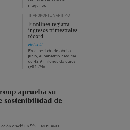
Daños en la sala de
máquinas
TRANSPORTE MARÍTIMO
Finnlines registra
ingresos trimestrales
récord.
Helsinki
En el periodo de abril a
junio, el beneficio neto fue
de 42,9 millones de euros
(+64,7%).
Group aprueba su
e sostenibilidad de
ducción creció un 5%. Las nuevas