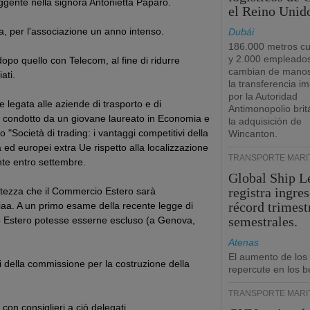
ggente nella signora Antonietta Paparo.
el Reino Unid
via, per l'associazione un anno intenso.
Dubái
186.000 metros c
y 2.000 empleado
opo quello con Telecom, al fine di ridurre
cambian de manos
ati.
la transferencia i
por la Autoridad
e legata alle aziende di trasporto e di
Antimonopolio brit
o condotto da un giovane laureato in Economia e
la adquisición de
o "Società di trading: i vantaggi competitivi della
Wincanton.
 ed europei extra Ue rispetto alla localizzazione
TRANSPORTE MARÍ
nte entro settembre.
Global Ship L
registra ingre
rtezza che il Commercio Estero sarà
récord trimest
iaa. A un primo esame della recente legge di
semestrales.
io Estero potesse esserne escluso (a Genova,
Atenas
El aumento de los
i della commissione per la costruzione della
repercute en los b
TRANSPORTE MARÍ
con consiglieri a ciò delegati.