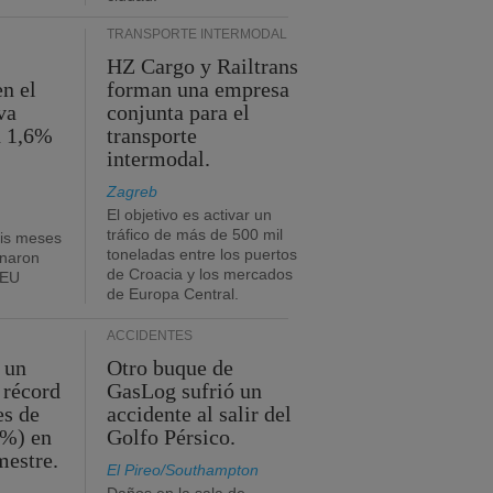
TRANSPORTE INTERMODAL
HZ Cargo y Railtrans
n el
forman una empresa
va
conjunta para el
n 1,6%
transporte
intermodal.
Zagreb
El objetivo es activar un
tráfico de más de 500 mil
eis meses
toneladas entre los puertos
onaron
de Croacia y los mercados
TEU
de Europa Central.
ACCIDENTES
 un
Otro buque de
 récord
GasLog sufrió un
es de
accidente al salir del
2%) en
Golfo Pérsico.
mestre.
El Pireo/Southampton