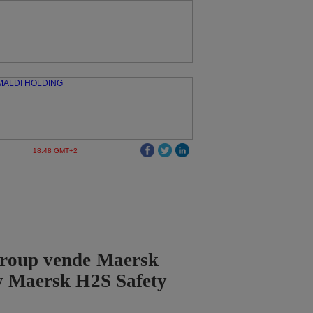
18:48 GMT+2
roup vende Maersk
y Maersk H2S Safety