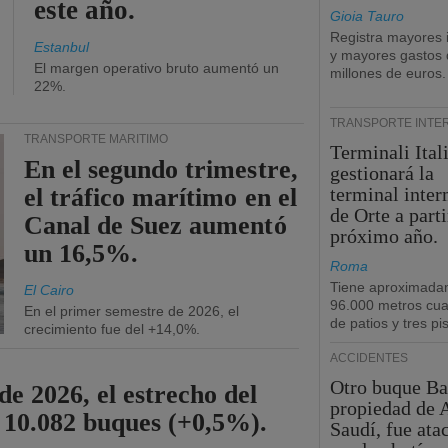
este año.
Gioia Tauro
Registra mayores 
Estanbul
y mayores gastos 
El margen operativo bruto aumentó un
millones de euros.
22%.
TRANSPORTE INTE
TRANSPORTE MARÍTIMO
Terminali Ital
En el segundo trimestre,
gestionará la
el tráfico marítimo en el
terminal inte
de Orte a parti
Canal de Suez aumentó
próximo año.
un 16,5%.
Roma
Tiene aproximada
El Cairo
96.000 metros cu
En el primer semestre de 2026, el
de patios y tres pi
crecimiento fue del +14,0%.
ACCIDENTES
Otro buque Ba
de 2026, el estrecho del
propiedad de 
 10.082 buques (+0,5%).
Saudí, fue ata