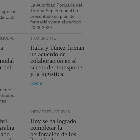
La Autoridad Portuaria del
Tirreno Septentrional ha
ingresos
presentado su plan de
de 1,69
formación para el periodo
2026-2028.
RMODAL
TRANSPORTE
ia
Italia y Túnez firman
un acuerdo de
rmodal
colaboración en el
r del
sector del transporte
y la logística.
Roma
mente
adrados
stas.
INFRAESTRUCTURAS
hri,
Hoy se ha logrado
Arabia
completar la
cado
perforación de los