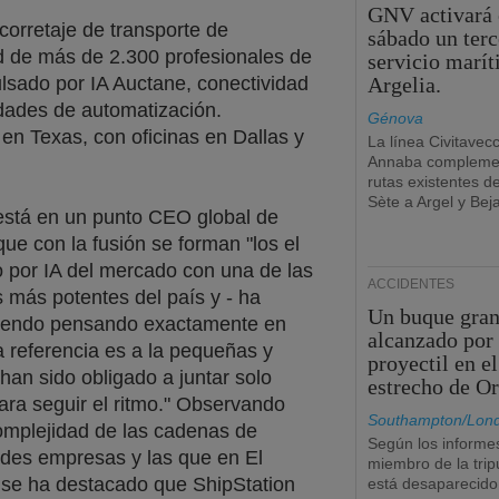
GNV activará 
corretaje de transporte de
sábado un terc
de más de 2.300 profesionales de
servicio marí
lsado por IA Auctane, conectividad
Argelia.
dades de automatización.
Génova
en Texas, con oficinas en Dallas y
La línea Civitavec
Annaba complemen
rutas existentes d
Sète a Argel y Beja
 está en un punto CEO global de
ue con la fusión se forman "los el
 por IA del mercado con una de las
ACCIDENTES
 más potentes del país y - ha
Un buque gran
uyendo pensando exactamente en
alcanzado por
 referencia es a la pequeñas y
proyectil en el
an sido obligado a juntar solo
estrecho de O
ara seguir el ritmo." Observando
Southampton/Lon
complejidad de las cadenas de
Según los informe
andes empresas y las que en El
miembro de la trip
 se ha destacado que ShipStation
está desaparecido