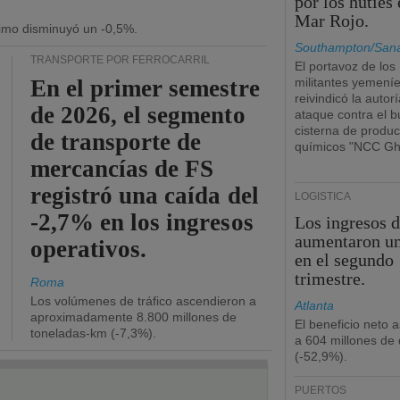
por los hutíes 
Mar Rojo.
ítimo disminuyó un -0,5%.
Southampton/San
TRANSPORTE POR FERROCARRIL
El portavoz de los
En el primer semestre
militantes yemení
reivindicó la autorí
de 2026, el segmento
ataque contra el 
cisterna de produc
de transporte de
químicos "NCC Gh
mercancías de FS
registró una caída del
LOGÍSTICA
-2,7% en los ingresos
Los ingresos 
aumentaron u
operativos.
en el segundo
trimestre.
Roma
Los volúmenes de tráfico ascendieron a
Atlanta
aproximadamente 8.800 millones de
El beneficio neto 
toneladas-km (-7,3%).
a 604 millones de 
(-52,9%).
PUERTOS