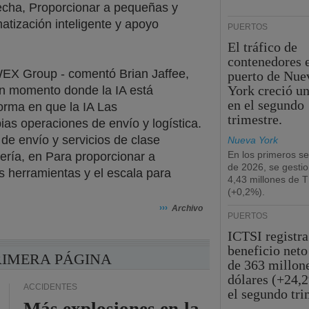
recha, Proporcionar a pequeñas y
tización inteligente y apoyo
PUERTOS
El tráfico de
contenedores e
EX Group - comentó Brian Jaffee,
puerto de Nue
York creció u
un momento donde la IA está
en el segundo
rma en que la IA Las
trimestre.
as operaciones de envío y logística.
de envío y servicios de clase
Nueva York
En los primeros s
ría, en Para proporcionar a
de 2026, se gesti
 herramientas y el escala para
4,43 millones de 
(+0,2%).
›››
Archivo
PUERTOS
ICTSI registra
beneficio neto
RIMERA PÁGINA
de 363 millon
dólares (+24,
ACCIDENTES
el segundo tri