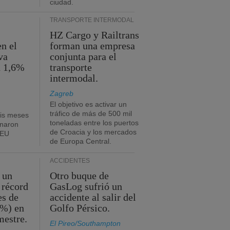
ciudad.
TRANSPORTE INTERMODAL
HZ Cargo y Railtrans
n el
forman una empresa
va
conjunta para el
n 1,6%
transporte
intermodal.
Zagreb
El objetivo es activar un
tráfico de más de 500 mil
eis meses
toneladas entre los puertos
onaron
de Croacia y los mercados
TEU
de Europa Central.
ACCIDENTES
 un
Otro buque de
 récord
GasLog sufrió un
es de
accidente al salir del
2%) en
Golfo Pérsico.
mestre.
El Pireo/Southampton