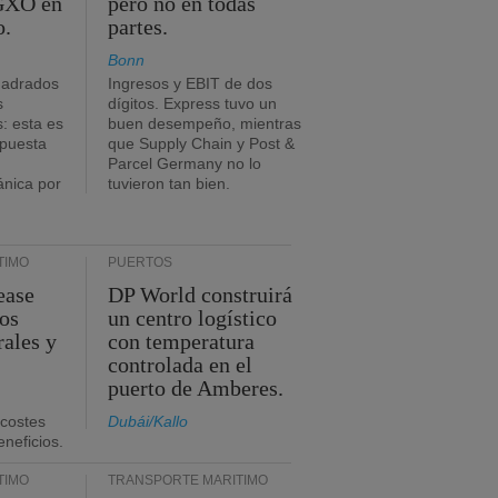
 GXO en
pero no en todas
o.
partes.
Bonn
uadrados
Ingresos y EBIT de dos
s
dígitos. Express tuvo un
: esta es
buen desempeño, mientras
mpuesta
que Supply Chain y Post &
Parcel Germany no lo
ánica por
tuvieron tan bien.
TIMO
PUERTOS
ease
DP World construirá
sos
un centro logístico
rales y
con temperatura
controlada en el
puerto de Amberes.
 costes
Dubái/Kallo
eneficios.
TIMO
TRANSPORTE MARÍTIMO