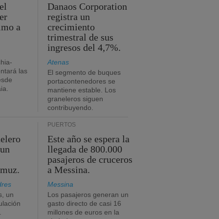
el
Danaos Corporation
er
registra un
timo a
crecimiento
trimestral de sus
ingresos del 4,7%.
chia-
Atenas
tará las
El segmento de buques
esde
portacontenedores se
ia.
mantiene estable. Los
graneleros siguen
contribuyendo.
PUERTOS
elero
Este año se espera la
 un
llegada de 800.000
pasajeros de cruceros
rmuz.
a Messina.
dres
Messina
s, un
Los pasajeros generan un
ulación
gasto directo de casi 16
.
millones de euros en la