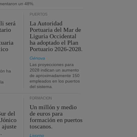
umentaron un 48%.
PUERTOS
li será
La Autoridad
tario
Portuaria del Mar de
Liguria Occidental
tuaria
ha adoptado el Plan
tico
Portuario 2026-2028.
Génova
Las proyecciones para
2028 indican un aumento
ión ha
de aproximadamente 150
empleados en los puertos
la
del sistema.
FORMACIÓN
Un millón y medio
Sur del
de euros para
 Jónico
formación en puertos
 ajuste
toscanos.
.
Livorno