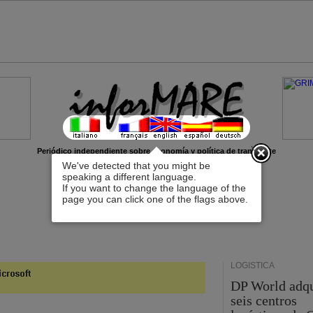
x
Periódico independiente sobre economía y política de transporte
We've detected that you might be
speaking a different language.
If you want to change the language of the
page you can click one of the flags above.
LOGÍSTICA
DP World adq
seis centros