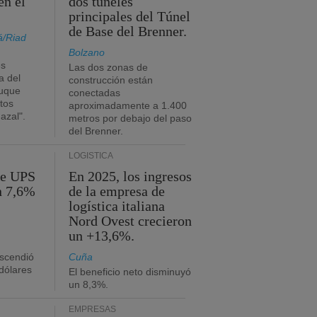
en el
dos túneles
principales del Túnel
de Base del Brenner.
á/Riad
Bolzano
es
Las dos zonas de
a del
construcción están
buque
conectadas
tos
aproximadamente a 1.400
azal".
metros por debajo del paso
del Brenner.
LOGÍSTICA
de UPS
En 2025, los ingresos
n 7,6%
de la empresa de
logística italiana
Nord Ovest crecieron
un +13,6%.
ascendió
Cuña
dólares
El beneficio neto disminuyó
un 8,3%.
EMPRESAS