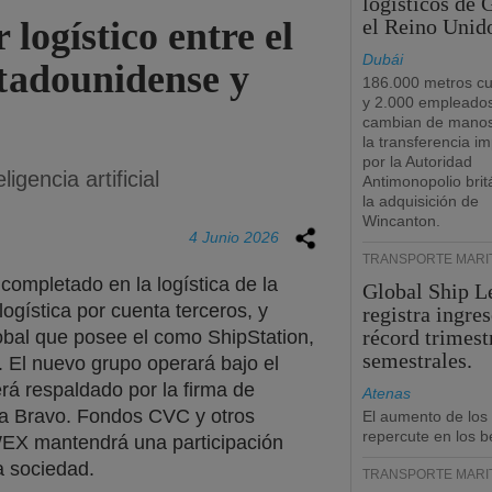
logísticos de
 logístico entre el
el Reino Unid
Dubái
adounidense y
186.000 metros c
y 2.000 empleado
cambian de manos
la transferencia i
por la Autoridad
igencia artificial
Antimonopolio brit
la adquisición de
Wincanton.
4 Junio 2026
TRANSPORTE MARÍ
ompletado en la logística de la
Global Ship L
ogística por cuenta terceros, y
registra ingre
récord trimest
lobal que posee el como ShipStation,
semestrales.
 El nuevo grupo operará bajo el
rá respaldado por la firma de
Atenas
a Bravo. Fondos CVC y otros
El aumento de los
repercute en los b
EX mantendrá una participación
va sociedad.
TRANSPORTE MARÍ