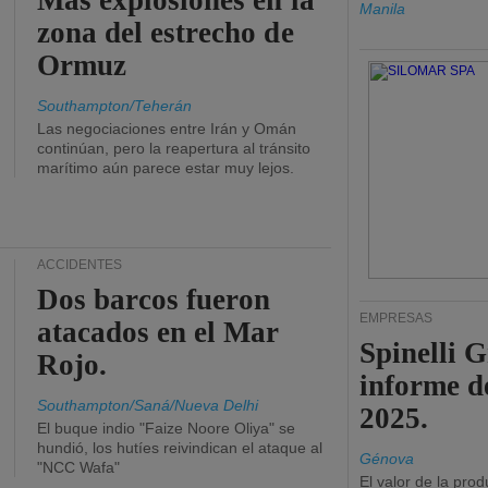
Más explosiones en la
Manila
zona del estrecho de
Ormuz
Southampton/Teherán
Las negociaciones entre Irán y Omán
continúan, pero la reapertura al tránsito
marítimo aún parece estar muy lejos.
ACCIDENTES
Dos barcos fueron
EMPRESAS
atacados en el Mar
Spinelli 
Rojo.
informe d
Southampton/Saná/Nueva Delhi
2025.
El buque indio "Faize Noore Oliya" se
hundió, los hutíes reivindican el ataque al
Génova
"NCC Wafa"
El valor de la pro