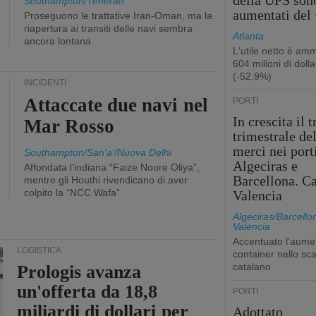
della UPS son
Southampton/Teheran
aumentati del
Proseguono le trattative Iran-Oman, ma la
riapertura ai transiti delle navi sembra
Atlanta
ancora lontana
L'utile netto è am
604 milioni di dolla
(-52,9%)
INCIDENTI
Attaccate due navi nel
PORTI
In crescita il t
Mar Rosso
trimestrale de
merci nei port
Southampton/San'a'/Nuova Delhi
Algeciras e
Affondata l'indiana “Faize Noore Oliya”,
Barcellona. Ca
mentre gli Houthi rivendicano di aver
colpito la “NCC Wafa”
Valencia
Algeciras/Barcello
Valencia
Accentuato l'aume
LOGISTICA
container nello sca
catalano
Prologis avanza
un'offerta da 18,8
PORTI
miliardi di dollari per
Adottato