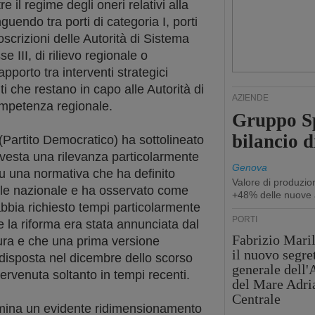
e il regime degli oneri relativi alla
nguendo tra porti di categoria I, porti
coscrizioni delle Autorità di Sistema
se III, di rilievo regionale o
apporto tra interventi strategici
nti che restano in capo alle Autorità di
AZIENDE
ompetenza regionale.
Gruppo Sp
bilancio d
(Partito Democratico) ha sottolineato
vesta una rilevanza particolarmente
Genova
 su una normativa che ha definito
Valore di produzio
uale nazionale e ha osservato come
+48% delle nuove 
bbia richiesto tempi particolarmente
PORTI
he la riforma era stata annunciata dal
Fabrizio Maril
atura e che una prima versione
il nuovo segre
edisposta nel dicembre dello scorso
generale dell
ervenuta soltanto in tempi recenti.
del Mare Adri
Centrale
ermina un evidente ridimensionamento