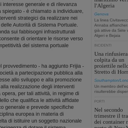
di interesse generale e di rilevanza
l'Algeria
a spiegato - è chiamato a individuare,
Genova
terventi strategici da realizzare nei
La linea Civitavecc
i delle Autorità di Sistema Portuale.
Annaba affiancherà
già attive da Sète 
onda sui fabbisogni infrastrutturali
Algeri e Bejaia
consente di orientare le risorse verso
mpetitività del sistema portuale
INCIDENTI
Una rinfusiera
colpita da un
proiettile nell
provvedimento - ha aggiunto Frijia -
Stretto di Ho
, società a partecipazione pubblica alla
nesse allo sviluppo e alla promozione
Southampton/Lon
 alla realizzazione degli interventi
Un membro dell'e
risulterebbe dispe
à opera, per tali attività, in regime di
lo che qualifica le attività affidate
PORTI
co generale e prevede specifiche
Nel secondo
sciplina europea in materia di
trimestre il tr
lta di istituire un soggetto nazionale
dei container 
porto di New 
l'esigenza di dotare il sistema