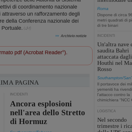
iettivi di coordinamento nazionale
Roma
 attraverso un rafforzamento degli
Dispone di circa 9
metri quadrati di p
lare della Conferenza nazionale dei
di tre binari
a Portuale.
›››
INCIDENTI
Archivio notizie
Un'altra nave 
saudita Bahri
 formato pdf (Acrobat Reader
®
).
attaccata dagl
Houthi nel Ma
Rosso
Southampton/San'
RIMA PAGINA
Il portavoce dei mil
yemeniti ha rivend
INCIDENTI
l'attacco contro la
chimichiera “NCC 
Ancora esplosioni
nell'area dello Stretto
LOGISTICA
Nel secondo
di Hormuz
trimestre i ric