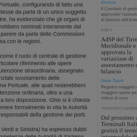
Ancona
 Portuale, configurando di fatto una
Il Comitato di gest
tesse da parte di un unico soggetto
approvato l'asses
ltre, ha evidenziato che gli organi di
di bilancio dell'ent
rrebbero nominati interamente dal
PORTI
 parere da parte delle Commissioni
AdSP del Tirr
sa con le regioni.
Meridionale e 
approvata la
come il ruolo di centrale di gestione
variazione di
rticolare riferimento alle opere
assestamento 
nutenzione straordinaria, assegnato
bilancio
tanziale svuotamento delle
Gioia Tauro
ma Portuale, alle quali resterebbero
Registra maggiori 
tenzione ordinaria, oltre a una
maggiori spese pe
milioni di euro
e a loro disposizione. Ghio si è chiesta
enere formalmente in vita le Autorità
TRASPORTO INTER
esponsabili della gestione dei porti.
Dal prossimo 
Terminali Ital
Verdi e Sinistra) ha espresso dubbi
gestirà il term
intermodale d
mpetenze delle Autorità di Sistema