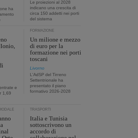
Le proiezioni al 2028
indicano una crescita di
ione ha
circa 150 addetti nei porti
tamento
del sistema
e
FORMAZIONE
eno
Un milione e mezzo
Ionio,
di euro per la
formazione nei porti
toscani
di
Livorno
L'AdSP del Tirreno
Settentrionale ha
presentato il piano
entrate e
formativo 2026-2028
r 1,69
MODALE
TRASPORTI
anno
Italia e Tunisia
ia
sottoscrivono un
inal
accordo di
i Orte
collaborazione nel