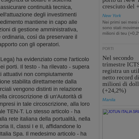
cresciuto del
 assicurare continuità tecnica,
ell'attuazione degli investimenti
New York
vvedimento mantiene in capo alle
Nei primi sei mesi
sono stati movimen
zioni di gestione amministrativa,
milioni di teu (+0,
ordinaria, così da preservare il
 rapporto con gli operatori.
PORTI
Nel secondo
(Lega) ha evidenziato come l'articolo
trimestre ICT
i porti. Il testo - ha rilevato - supera
registra un uti
i attuativi non compiutamente
netto record d
ione stabilita direttamente dalla
milioni di doll
rciali vengono distinti in relazione
(+24,2%)
la circoscrizione di un'Autorità di
Manila
presi in tale circoscrizione, alla loro
le TEN-T. Lo stesso articolo - ha
lla rete italiana della portualità, nella
ria II, classi I e II, affidandone lo
Italia Spa. Il medesimo articolo - ha