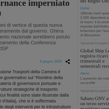
vernance imperniato
nel Regno Uni
Dubai
a
186mila metri quad
2.000 dipendenti 
di mano: è la cess
ni di vertice di questa nuova
imposta dall'Antitr
teramente dal governo. Ghirra
britannico per l'ac
di Wincanton
amento nazionale avrebbero potuto
rzamento della Conferenza
TRASPORTO MARIT
AdSP
Global Ship L
registra ricavi
trimestrali e
4 giugno 2026
semestrali rec
sione Trasporti della Camera è
Atene
ge governativo sul “Riordino della
L'aumento dei cost
sui profitti
ateria di governance portuale e
trutture strategiche di trasporto
TRASPORTO MARIT
ui finalità sono state illustrate dalla
Sabato GNV at
i d'Italia), che si è soffermata
un terzo servi
e degli interventi per le infrastrutture
marittimo ver