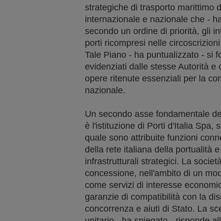
strategiche di trasporto marittimo 
internazionale e nazionale che - h
secondo un ordine di priorità, gli in
porti ricompresi nelle circoscrizion
Tale Piano - ha puntualizzato - si f
evidenziati dalle stesse Autorità e 
opere ritenute essenziali per la co
nazionale.
Un secondo asse fondamentale del 
è l'istituzione di Porti d'Italia Spa
quale sono attribuite funzioni con
della rete italiana della portualità e
infrastrutturali strategici. La societ
concessione, nell'ambito di un model
come servizi di interesse economi
garanzie di compatibilità con la di
concorrenza e aiuti di Stato. La sce
unitario - ha spiegato - risponde al