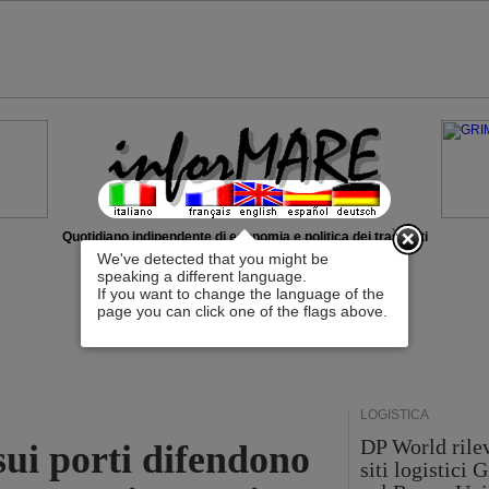
x
Quotidiano indipendente di economia e politica dei trasporti
We've detected that you might be
speaking a different language.
If you want to change the language of the
page you can click one of the flags above.
LOGISTICA
DP World rilev
 sui porti difendono
siti logistici