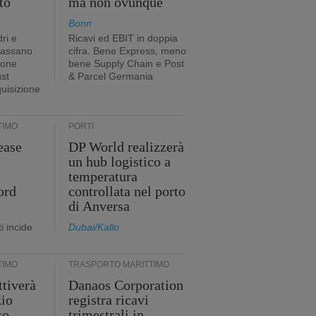
to
ma non ovunque
Bonn
ri e
Ricavi ed EBIT in doppia
passano
cifra. Bene Express, meno
ione
bene Supply Chain e Post
ust
& Parcel Germania
quisizione
TIMO
PORTI
ease
DP World realizzerà
un hub logistico a
temperatura
ord
controllata nel porto
di Anversa
i incide
Dubai/Kallo
TIMO
TRASPORTO MARITTIMO
tiverà
Danaos Corporation
zio
registra ricavi
so
trimestrali in