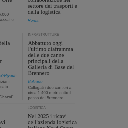
settore dei trasporti e
della logistica
6.000
iazzali e
Roma
INFRASTRUTTURE
della
Abbattuto oggi
l'ultimo diaframma
i
delle due canne
r
principali della
Galleria di Base del
Brennero
a'/Riyadh
iziani
Bolzano
icato
Collegati i due cantieri a
circa 1.400 metri sotto il
Ghazal”
passo del Brennero
LOGISTICA
Nel 2025 i ricavi
avi
dell'azienda logistica