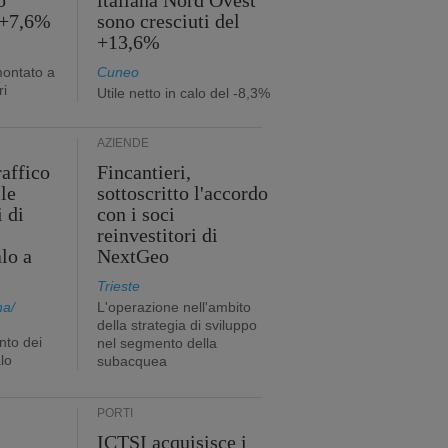
o
italiana Nord Ovest
 +7,6%
sono cresciuti del
+13,6%
montato a
Cuneo
ri
Utile netto in calo del -8,3%
AZIENDE
raffico
Fincantieri,
lle
sottoscritto l'accordo
i di
con i soci
reinvestitori di
lo a
NextGeo
Trieste
na/
L'operazione nell'ambito
della strategia di sviluppo
nto dei
nel segmento della
lo
subacquea
PORTI
ICTSI acquisisce i