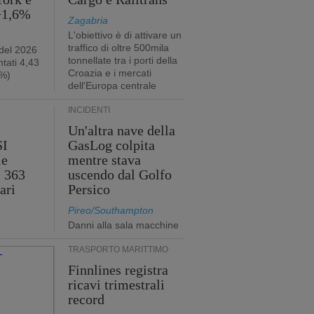
 +1,6%
Zagabria
L'obiettivo è di attivare un
traffico di oltre 500mila
 del 2026
tonnellate tra i porti della
tati 4,43
Croazia e i mercati
2%)
dell'Europa centrale
INCIDENTI
Un'altra nave della
SI
GasLog colpita
le
mentre stava
i 363
uscendo dal Golfo
ari
Persico
Pireo/Southampton
Danni alla sala macchine
TRASPORTO MARITTIMO
Finnlines registra
ricavi trimestrali
record