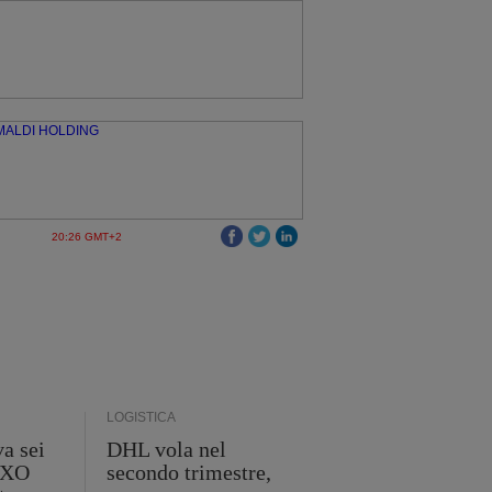
20:26 GMT+2
LOGISTICA
a sei
DHL vola nel
 GXO
secondo trimestre,