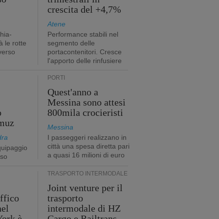
crescita del +4,7%
Atene
hia-
Performance stabili nel
 le rotte
segmento delle
verso
portacontenitori. Cresce
l'apporto delle rinfusiere
PORTI
Quest'anno a
Messina sono attesi
o
800mila crocieristi
rmuz
Messina
dra
I passeggeri realizzano in
città una spesa diretta pari
quipaggio
a quasi 16 milioni di euro
rso
TRASPORTO INTERMODALE
Joint venture per il
affico
trasporto
nel
intermodale di HZ
York è
Cargo e Railtrans