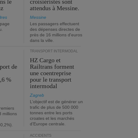
ns le
croisiéristes sont
uz
attendus à Messine.
dres
Messine
ipage
Les passagers effectuent
u.
des dépenses directes de
près de 16 millions d'euros
dans la ville.
TRANSPORT INTERMODAL
HZ Cargo et
port de
Railtrans forment
une coentreprise
1,6 %
pour le transport
intermodal
Zagreb
L’objectif est de générer un
trafic de plus de 500 000
premiers
tonnes entre les ports
 millions
croates et les marchés
d’Europe centrale.
+0,2%).
ACCIDENTS