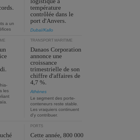
logistique à
cords.
température
contrôlée dans le
port d'Anvers.
ts a un
éfices
Dubaï/Kallo
IME
TRANSPORT MARITIME
 un
Danaos Corporation
ice
annonce une
croissance
di.
trimestrielle de son
chiffre d'affaires de
4,7 %.
hia-
a les
Athènes
eliant
Le segment des porte-
aïa.
conteneurs reste stable.
Les vraquiers continuent
d'y contribuer.
PORTS
ouché
Cette année, 800 000