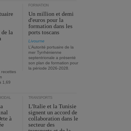
FORMATION
tuaire
Un million et demi
d'euros pour la
formation dans les
 de la
ports toscans
a
Livourne
L’Autorité portuaire de la
mer Tyrrhénienne
septentrionale a présenté
son plan de formation pour
la période 2026-2028.
 recettes
en
à 1,69
MODAL
TRANSPORTS
ia
L'Italie et la Tunisie
inal
signent un accord de
rte à
collaboration dans le
ée
secteur des
transports et de la