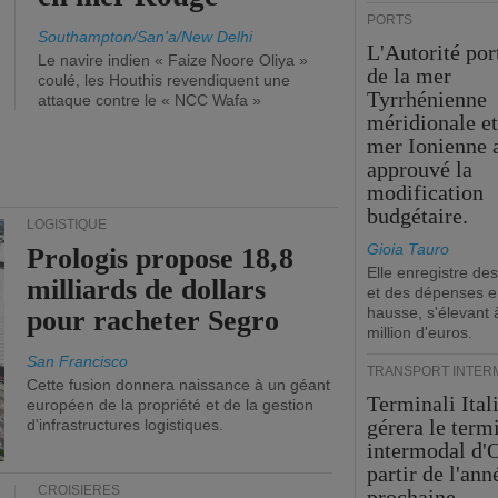
PORTS
Southampton/San'a/New Delhi
L'Autorité por
Le navire indien « Faize Noore Oliya »
de la mer
coulé, les Houthis revendiquent une
Tyrrhénienne
attaque contre le « NCC Wafa »
méridionale et
mer Ionienne 
approuvé la
modification
budgétaire.
LOGISTIQUE
Gioia Tauro
Prologis propose 18,8
Elle enregistre des
milliards de dollars
et des dépenses 
hausse, s'élevant 
pour racheter Segro
million d'euros.
San Francisco
TRANSPORT INTER
Cette fusion donnera naissance à un géant
Terminali Ital
européen de la propriété et de la gestion
gérera le term
d'infrastructures logistiques.
intermodal d'O
partir de l'ann
CROISIÈRES
prochaine.