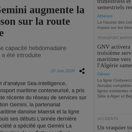
trimestriels et
emini augmente la
semestriels re
Athènes
son sur la route
La hausse des coû
impact sur les bén
e
TRANSPORT MARIT
GNV activera
ne capacité hebdomadaire
troisième serv
a été introduite
maritime vers
l'Algérie same
10 Juin 2026
Gênes
La ligne Civitavecc
t d’analyse Sea-Intelligence,
Annaba compléter
nsport maritime conteneurisé, a pris
lignes existantes r
Sète à Alger et Béj
nte récente du réseau de services sur
ion Gemini, la partenariat
aritime danoise Maersk et la ligne
puis ses débuts L’année dernière
ACCIDENTS
ciété a spécifié que Gemini La
Un vraquier t