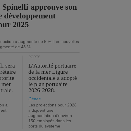
 Spinelli approuve son
e développement
our 2025
roduction a augmenté de 5 %. Les nouvelles
gmenté de 48 %.
PORTS
li sera
L’Autorité portuaire
rétaire
de la mer Ligure
utorité
occidentale a adopté
a mer
le plan portuaire
trale.
2026-2028.
Gênes
on a
Les projections pour 2028
ment
indiquent une
augmentation d'environ
150 employés dans les
ports du système