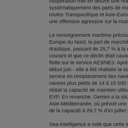
coopération met en œuvre une réall
systématiquement des parts de ma
routes Transpacifique et Asie-Eur
une offensive agressive sur la rou
Le renseignement maritime précisai
Europe du Nord, la part de march
drastique, passant de 25,7 % à la
courant et que ce déclin était caus
flotte sur le service AE3/NE3. Ap
début juin - elle a été réalisée la s
service en remplacement des navi
navires plus petits de 14 à 15 000
réduit la capacité de maintien uti
EVP. En revanche, Gemini a la situa
Asie-Méditerranée, où prévoit une
de la capacité à 29,7 % d’ici juille
Sea-Intelligence a noté que cette 