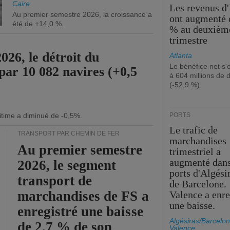
Caire
Les revenus d
Au premier semestre 2026, la croissance a
ont augmenté 
été de +14,0 %.
% au deuxièm
trimestre
26, le détroit du
Atlanta
Le bénéfice net s'
par 10 082 navires (+0,5
à 604 millions de d
(-52,9 %).
itime a diminué de -0,5%.
PORTS
Le trafic de
TRANSPORT PAR CHEMIN DE FER
marchandises
Au premier semestre
trimestriel a
augmenté dans
2026, le segment
ports d'Algési
transport de
de Barcelone.
marchandises de FS a
Valence a enre
une baisse.
enregistré une baisse
Algésiras/Barcelon
de 2,7 % de son
Valence