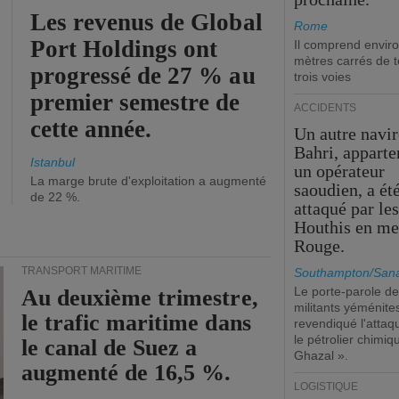
Les revenus de Global
Rome
Port Holdings ont
Il comprend envir
mètres carrés de t
progressé de 27 % au
trois voies
premier semestre de
ACCIDENTS
cette année.
Un autre navir
Bahri, apparte
Istanbul
un opérateur
La marge brute d'exploitation a augmenté
saoudien, a ét
de 22 %.
attaqué par le
Houthis en me
Rouge.
TRANSPORT MARITIME
Southampton/Sana
Le porte-parole d
Au deuxième trimestre,
militants yéménite
le trafic maritime dans
revendiqué l'attaq
le pétrolier chimi
le canal de Suez a
Ghazal ».
augmenté de 16,5 %.
LOGISTIQUE