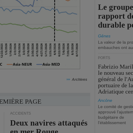
Le groupe
rapport d
durable p
Gênes
La valeur de la p
embauches ont au
PORTS
Fabrizio Maril
le nouveau sec
général de l'A
›››
Archives
portuaire de l
Adriatique cen
REMIÈRE PAGE
Ancône
Le comité de gesti
approuvé l'ajuste
ACCIDENTS
budgétaire de
Deux navires attaqués
l'établissement
en mer Rouge