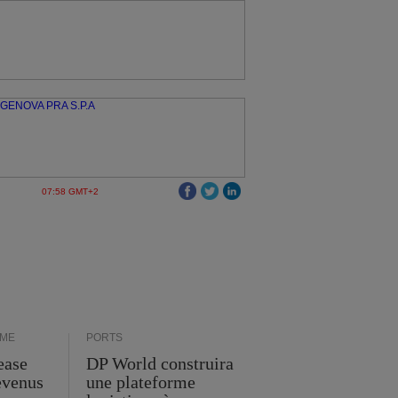
07:58 GMT+2
IME
PORTS
ease
DP World construira
evenus
une plateforme