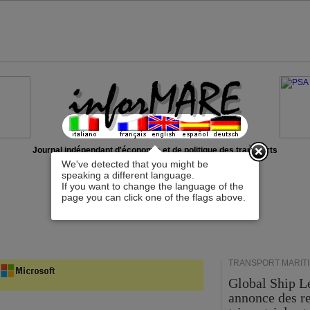
x
Journal indépendant d'économie et de politique des transports
We've detected that you might be
speaking a different language.
If you want to change the language of the
page you can click one of the flags above.
TRANSPORT MARIT
Global Ship L
annonce des r