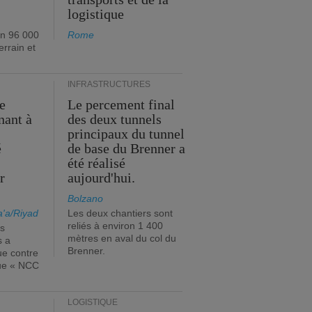
logistique
on 96 000
Rome
errain et
INFRASTRUCTURES
e
Le percement final
nant à
des deux tunnels
principaux du tunnel
é
de base du Brenner a
s
été réalisé
r
aujourd'hui.
Bolzano
'a/Riyad
Les deux chantiers sont
reliés à environ 1 400
es
mètres en aval du col du
s a
Brenner.
ue contre
que « NCC
LOGISTIQUE