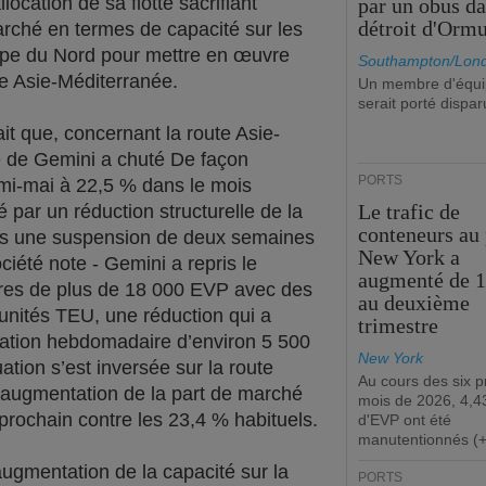
ocation de sa flotte sacrifiant
par un obus da
détroit d'Orm
rché en termes de capacité sur les
ope du Nord pour mettre en œuvre
Southampton/Lon
te Asie-Méditerranée.
Un membre d'équ
serait porté dispar
t que, concernant la route Asie-
é de Gemini a chuté De façon
PORTS
 mi-mai à 22,5 % dans le mois
Le trafic de
é par un réduction structurelle de la
conteneurs au 
rès une suspension de deux semaines
New York a
ociété note - Gemini a repris le
augmenté de 
res de plus de 18 000 EVP avec des
au deuxième
 unités TEU, une réduction qui a
trimestre
lisation hebdomadaire d’environ 5 500
New York
tion s’est inversée sur la route
Au cours des six 
 augmentation de la part de marché
mois de 2026, 4,43
t prochain contre les 23,4 % habituels.
d'EVP ont été
manutentionnés (
augmentation de la capacité sur la
PORTS