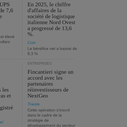
'UPS
En 2025, le chiffre
de 7,6
d'affaires de la
e
société de logistique
italienne Nord Ovest
a progressé de 13,6
%.
est élevé
ollars
Coin
Le bénéfice net a baissé de
8,3 %
ENTREPRISES
Fincantieri signe un
accord avec les
partenaires
 les
réinvestisseurs de
ras et
NextGeo
Trieste
gistré
Cette opération s'inscrit
dans le cadre de la
stratégie de
e/
développement du secteur