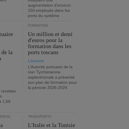
ment
indiquent une
augmentation d'environ
150 employés dans les
ports du système
FORMATION
tuaire
Un million et demi
d'euros pour la
formation dans les
 de la
ports toscans
a
Livourne
L’Autorité portuaire de la
mer Tyrrhénienne
septentrionale a présenté
son plan de formation pour
la période 2026-2028.
 recettes
en
à 1,69
MODAL
TRANSPORTS
ia
L'Italie et la Tunisie