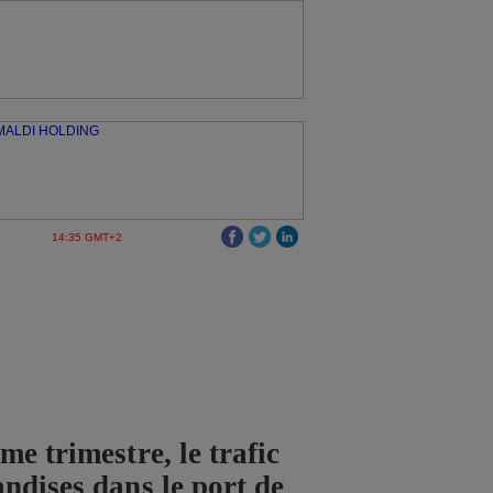
14:35 GMT+2
e trimestre, le trafic
ndises dans le port de