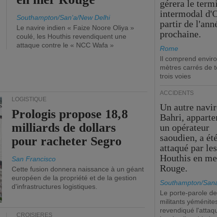
gérera le term
intermodal d'O
Southampton/San'a/New Delhi
partir de l'ann
Le navire indien « Faize Noore Oliya »
prochaine.
coulé, les Houthis revendiquent une
attaque contre le « NCC Wafa »
Rome
Il comprend envir
mètres carrés de t
trois voies
ACCIDENTS
LOGISTIQUE
Un autre navir
Prologis propose 18,8
Bahri, apparte
milliards de dollars
un opérateur
saoudien, a ét
pour racheter Segro
attaqué par le
Houthis en me
San Francisco
Rouge.
Cette fusion donnera naissance à un géant
européen de la propriété et de la gestion
Southampton/Sana
d'infrastructures logistiques.
Le porte-parole d
militants yéménite
revendiqué l'attaq
CROISIÈRES