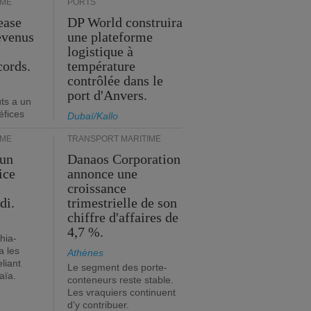
IME
PORTS
ease
DP World construira
evenus
une plateforme
logistique à
cords.
température
contrôlée dans le
port d'Anvers.
ts a un
éfices
Dubaï/Kallo
IME
TRANSPORT MARITIME
 un
Danaos Corporation
ice
annonce une
croissance
di.
trimestrielle de son
chiffre d'affaires de
4,7 %.
hia-
a les
Athènes
eliant
Le segment des porte-
aïa.
conteneurs reste stable.
Les vraquiers continuent
d'y contribuer.