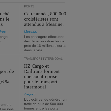
PORTS
ouché
Cette année, 800 000
ns le
croisiéristes sont
uz
attendus à Messine.
dres
Messine
ipage
Les passagers effectuent
u.
des dépenses directes de
près de 16 millions d'euros
dans la ville.
TRANSPORT INTERMODAL
HZ Cargo et
port de
Railtrans forment
une coentreprise
1,6 %
pour le transport
intermodal
Zagreb
L’objectif est de générer un
trafic de plus de 500 000
premiers
tonnes entre les ports
 millions