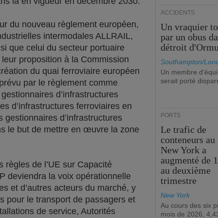
ans la en vigueur en décembre 2030.
ACCIDENTS
ueur du nouveau règlement européen,
Un vraquier t
 industrielles intermodales ALLRAIL,
par un obus da
détroit d'Orm
 que celui du secteur portuaire
leur proposition à la Commission
Southampton/Lon
réation du quai ferroviaire européen
Un membre d'équ
serait porté dispar
 prévu par le règlement comme
estionnaires d’infrastructures
s d’infrastructures ferroviaires en
PORTS
gestionnaires d’infrastructures
Le trafic de
s le but de mettre en œuvre la zone
conteneurs au 
New York a
augmenté de 
s règles de l’UE sur Capacité
au deuxième
ERP deviendra la voix opérationnelle
trimestre
res et d’autres acteurs du marché, y
New York
es pour le transport de passagers et
Au cours des six 
allations de service, Autorités
mois de 2026, 4,43