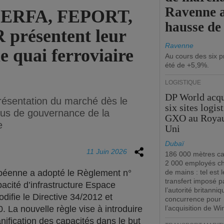
Ravenne a
 ERFA, FEPORT,
hausse de
 présentent leur
Ravenne
e quai ferroviaire
Au cours des six p
été de +5,9%.
LOGISTIQUE
DP World acqu
présentation du marché dès le
six sites logis
sus de gouvernance de la
GXO au Roya
e
Uni
Dubaï
11 Juin 2026
186 000 mètres ca
2 000 employés c
péenne a adopté le Règlement n°
de mains : tel est l
transfert imposé p
apacité d’infrastructure Espace
l’autorité britanniq
difie le Directive 34/2012 et
concurrence pour
 La nouvelle règle vise à introduire
l’acquisition de W
ification des capacités dans le but