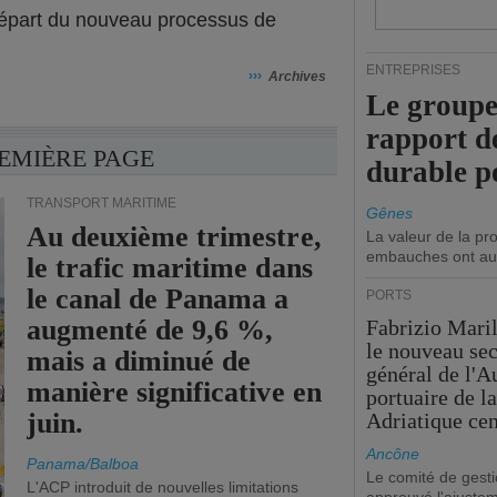
départ du nouveau processus de
ENTREPRISES
›››
Archives
Le groupe
rapport d
REMIÈRE PAGE
durable p
TRANSPORT MARITIME
Gênes
Au deuxième trimestre,
La valeur de la p
embauches ont au
le trafic maritime dans
le canal de Panama a
PORTS
augmenté de 9,6 %,
Fabrizio Maril
le nouveau sec
mais a diminué de
général de l'A
manière significative en
portuaire de l
juin.
Adriatique cen
Ancône
Panama/Balboa
Le comité de gesti
L'ACP introduit de nouvelles limitations