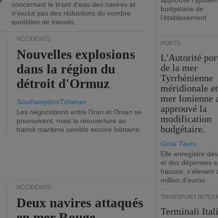
approuvé l'ajuste
concernant le tirant d'eau des navires et
budgétaire de
n'exclut pas des réductions du nombre
l'établissement
quotidien de transits.
ACCIDENTS
PORTS
Nouvelles explosions
L'Autorité por
dans la région du
de la mer
Tyrrhénienne
détroit d'Ormuz
méridionale et
mer Ionienne 
Southampton/Téhéran
approuvé la
Les négociations entre l'Iran et Oman se
modification
poursuivent, mais la réouverture au
budgétaire.
transit maritime semble encore lointaine.
Gioia Tauro
Elle enregistre des
et des dépenses 
hausse, s'élevant 
million d'euros.
ACCIDENTS
TRANSPORT INTER
Deux navires attaqués
Terminali Ital
en mer Rouge