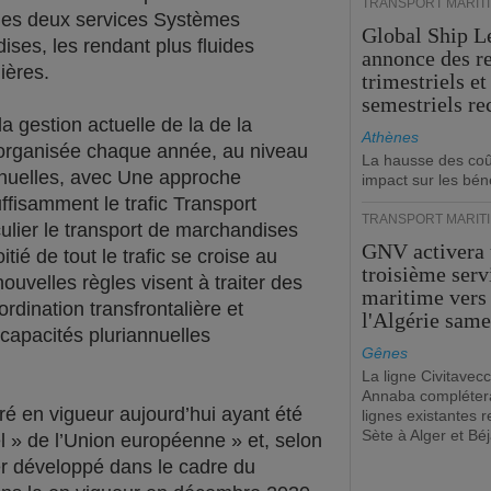
TRANSPORT MARIT
é des deux services Systèmes
Global Ship L
ises, les rendant plus fluides
annonce des r
ières.
trimestriels et
semestriels re
a gestion actuelle de la de la
Athènes
t organisée chaque année, au niveau
La hausse des coû
anuelles, avec Une approche
impact sur les bén
fisamment le trafic Transport
TRANSPORT MARIT
iculier le transport de marchandises
GNV activera
ié de tout le trafic se croise au
troisième serv
ouvelles règles visent à traiter des
maritime vers
rdination transfrontalière et
l'Algérie same
s capacités pluriannuelles
Gênes
La ligne Civitavecc
Annaba compléter
é en vigueur aujourd’hui ayant été
lignes existantes r
Sète à Alger et Béj
iel » de l’Union européenne » et, selon
ier développé dans le cadre du