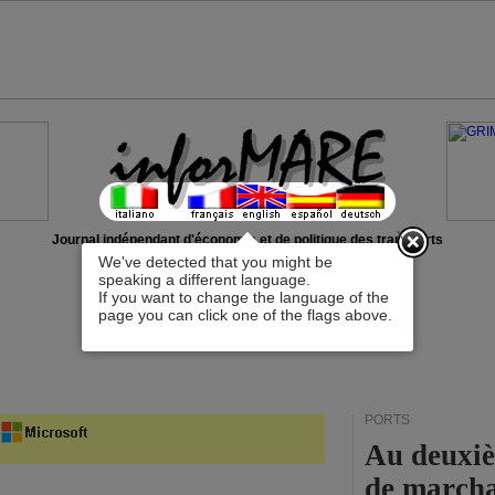
x
Journal indépendant d'économie et de politique des transports
We've detected that you might be
speaking a different language.
If you want to change the language of the
page you can click one of the flags above.
PORTS
Au deuxièm
de marcha