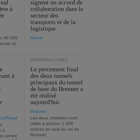
inal
signent un accord de
rte à
collaboration dans le
ée
secteur des
transports et de la
logistique
on 96 000
Rome
errain et
INFRASTRUCTURES
e
Le percement final
nant à
des deux tunnels
principaux du tunnel
é
de base du Brenner a
s
été réalisé
r
aujourd'hui.
Bolzano
'a/Riyad
Les deux chantiers sont
reliés à environ 1 400
es
mètres en aval du col du
s a
Brenner.
ue contre