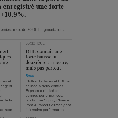
 enregistré une forte
 +10,9%.
remiers mois de 2026, l'augmentation a
LOGISTIQUE
iert
DHL connaît une
tiques
forte hausse au
ume-
deuxième trimestre,
mais pas partout
Bonn
rrés et
Chiffre d'affaires et EBIT en
hangent
hausse à deux chiffres.
e
Express a réalisé de
ar
bonnes performances,
ue de la
tandis que Supply Chain et
Post & Parcel Germany ont
incanton.
été moins performantes.