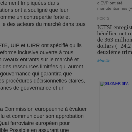
rectement Impliquées dans
d'EVP ont été
manutentionnés (
ciations ont a souligné que leur
comme un contrepartie forte et
PORTS
 le des acteurs du marché dans tous
ICTSI enregis
bénéfice net r
de 363 million
, UIP et UIRR ont spécifié qu’ils
dollars (+24,2
deuxième trim
forme inclusive ouverte à tous
ouveaux entrants sur le marché et
Manille
c des ressources limitées qui auront,
gouvernance qui garantira que
es procédures décisionnelles claires,
organes de gouvernance et un
é la Commission européenne à évaluer
ulu et communiquer son approbation
Quai ferroviaire européen pour
ible Possible en assurant une