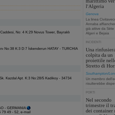
marittimo ver
l'Algeria
Genova
La linea Civitavec
Annaba affiancher
già attive da Sète
n Caddesi, No: 4 K:29 Novus Tower, Bayraklı
Algeri e Bejaia
INCIDENTI
nı No:38 K:3 D:7 İskenderun HATAY - TURCHIA
Una rinfusier
colpita da un
proiettile nell
Stretto di Ho
Southampton/Lon
Sk. Kazdal Apt. K:3 No:28/5 Kadikoy - 34734
Un membro dell'e
risulterebbe dispe
PORTI
Nel secondo
trimestre il tr
RGO - GERMANIA
dei container 
6 79 49 - 52,
e-mail