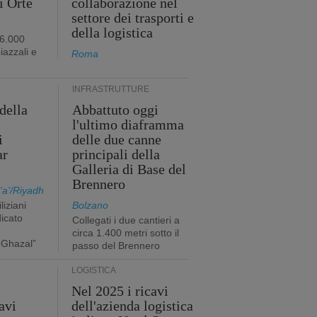
i Orte
collaborazione nel
settore dei trasporti e
della logistica
96.000
iazzali e
Roma
INFRASTRUTTURE
della
Abbattuto oggi
l'ultimo diaframma
i
delle due canne
ar
principali della
Galleria di Base del
Brennero
a'/Riyadh
liziani
Bolzano
icato
Collegati i due cantieri a
circa 1.400 metri sotto il
 Ghazal”
passo del Brennero
LOGISTICA
Nel 2025 i ricavi
avi
dell'azienda logistica