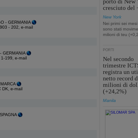
porto di New 
cresciuto del
New York
RGO - GERMANIA
Nei primi sei mesi
 903 - 202,
e-mail
sono stati movime
milioni di teu (+0
PORTI
 - GERMANIA
8 1-199,
e-mail
Nel secondo
trimestre ICT
registra un uti
netto record d
ANIMARCA
milioni di dol
IC DK,
e-mail
(+24,2%)
Manila
- SPAGNA