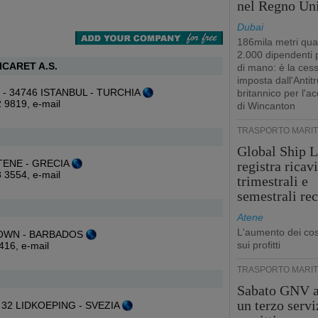
nel Regno Un
Dubai
186mila metri qua
2.000 dipendenti
ICARET A.S.
di mano: è la ces
imposta dall'Antitr
oy - 34746 ISTANBUL - TURCHIA
britannico per l'a
2 9819,
e-mail
di Wincanton
TRASPORTO MARIT
Global Ship L
 ATENE - GRECIA
registra ricavi
8 3554,
e-mail
trimestrali e
semestrali re
Atene
L'aumento dei cost
GETOWN - BARBADOS
sui profitti
3416,
e-mail
TRASPORTO MARIT
Sabato GNV a
un terzo servi
1 32 LIDKOEPING - SVEZIA