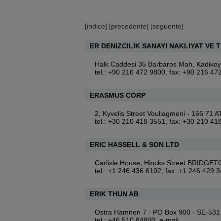
[
indice
] [
precedente
] [
seguente
]
ER DENIZCILIK SANAYI NAKLIYAT VE T
Halk Caddesi 35 Barbaros Mah, Kadik
tel.: +90 216 472 9800, fax: +90 216 47
ERASMUS CORP
2, Kyvelis Street Vouliagmeni - 166 71
tel.: +30 210 418 3551, fax: +30 210 41
ERIC HASSELL & SON LTD
Carlisle House, Hincks Street BRID
tel.: +1 246 436 6102, fax: +1 246 429 
ERIK THUN AB
Ostra Hamnen 7 - PO Box 900 - SE-53
tel.: +46 510 84800,
e-mail