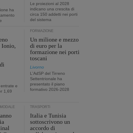
Le proiezioni al 2028
indicano una crescita di
tione ha
circa 150 addetti nei porti
stamento
del sistema
e
FORMAZIONE
eno
Un milione e mezzo
 Ionio,
di euro per la
formazione nei porti
toscani
di
Livorno
L'AdSP del Tirreno
Settentrionale ha
presentato il piano
 entrate e
formativo 2026-2028
r 1,69
RMODALE
TRASPORTI
 anno
Italia e Tunisia
ia
sottoscrivono un
minal
accordo di