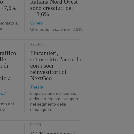
no
italiana Nord Ovest
l +7,6%
sono cresciuti del
+13,6%
mmontato a
Cuneo
ri
Utile netto in calo del -8,3%
AZIENDE
traffico
Fincantieri,
lle
sottoscritto l'accordo
i di
con i soci
reinvestitori di
alo a
NextGeo
Trieste
na/
L'operazione nell'ambito
della strategia di sviluppo
nto dei
nel segmento della
alo
subacquea
PORTI
ICTSI acquisisce i