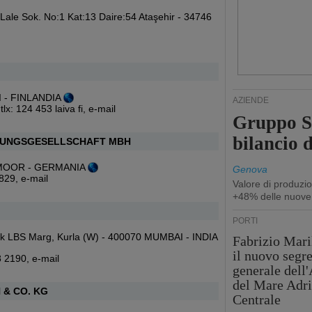
Lale Sok. No:1 Kat:13 Daire:54 Ataşehir - 34746
KI - FINLANDIA
AZIENDE
lx: 124 453 laiva fi,
e-mail
Gruppo Sp
bilancio d
TUNGSGESELLSCHAFT MBH
EMMOOR - GERMANIA
Genova
7829,
e-mail
Valore di produzio
+48% delle nuove
PORTI
ark LBS Marg, Kurla (W) - 400070 MUMBAI - INDIA
Fabrizio Maril
il nuovo segre
8 2190,
e-mail
generale dell
del Mare Adri
& CO. KG
Centrale