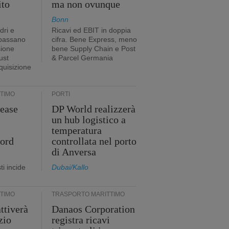
ito
ma non ovunque
Bonn
dri e
Ricavi ed EBIT in doppia
 passano
cifra. Bene Express, meno
sione
bene Supply Chain e Post
ust
& Parcel Germania
cquisizione
TIMO
PORTI
ease
DP World realizzerà
un hub logistico a
temperatura
cord
controllata nel porto
di Anversa
i incide
Dubai/Kallo
TIMO
TRASPORTO MARITTIMO
ttiverà
Danaos Corporation
zio
registra ricavi