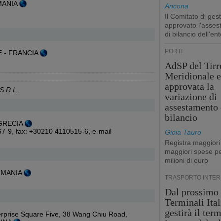
RMANIA
Ancona
Il Comitato di ges
approvato l'asse
di bilancio dell'ent
PORTI
RE - FRANCIA
AdSP del Tirr
Meridionale e
approvata la
.R.L.
variazione di
assestamento 
bilancio
- GRECIA
67-9, fax: +30210 4110515-6,
e-mail
Gioia Tauro
Registra maggiori
maggiori spese pe
milioni di euro
ERMANIA
TRASPORTO INTE
Dal prossimo
Terminali Ital
gestirà il ter
erprise Square Five, 38 Wang Chiu Road,