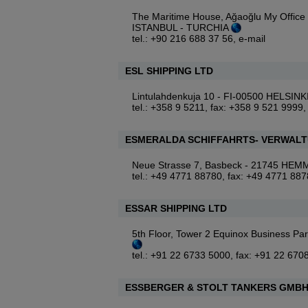
The Maritime House, Ağaoğlu My Office 
ISTANBUL - TURCHIA
tel.: +90 216 688 37 56,
e-mail
ESL SHIPPING LTD
Lintulahdenkuja 10 - FI-00500 HELSIN
tel.: +358 9 5211, fax: +358 9 521 9999, t
ESMERALDA SCHIFFAHRTS- VERWAL
Neue Strasse 7, Basbeck - 21745 H
tel.: +49 4771 88780, fax: +49 4771 88
ESSAR SHIPPING LTD
5th Floor, Tower 2 Equinox Business P
tel.: +91 22 6733 5000, fax: +91 22 670
ESSBERGER & STOLT TANKERS GMBH 