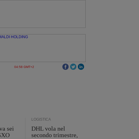
04:58 GMT+2
LOGISTICA
va sei
DHL vola nel
 GXO
secondo trimestre,