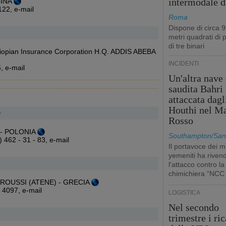
intermodale d
CINA
0122,
e-mail
Roma
Dispone di circa 
metri quadrati di p
di tre binari
iopian Insurance Corporation H.Q. ADDIS ABEBA
INCIDENTI
5,
e-mail
Un'altra nave 
saudita Bahri
attaccata dagl
Houthi nel M
D
Rosso
N - POLONIA
Southampton/San'
1) 462 - 31 - 83,
e-mail
Il portavoce dei mi
yemeniti ha rivend
l'attacco contro la
chimichiera “NCC
 MAROUSSI (ATENE) - GRECIA
0 4097,
e-mail
LOGISTICA
Nel secondo
trimestre i ric