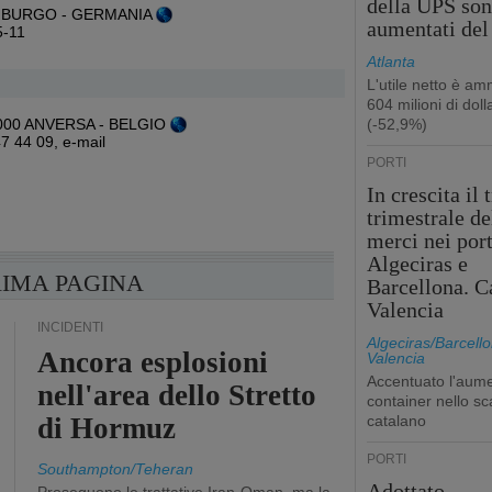
della UPS so
 AMBURGO - GERMANIA
aumentati de
5-11
Atlanta
L'utile netto è a
604 milioni di dolla
- 2000 ANVERSA - BELGIO
(-52,9%)
247 44 09,
e-mail
PORTI
In crescita il 
trimestrale de
merci nei port
Algeciras e
RIMA PAGINA
Barcellona. C
Valencia
INCIDENTI
Algeciras/Barcello
Ancora esplosioni
Valencia
Accentuato l'aume
nell'area dello Stretto
container nello sc
di Hormuz
catalano
PORTI
Southampton/Teheran
Adottato