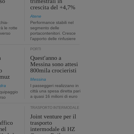
so
trimestrali in
crescita del +4,7%
Atene
chia-
Performance stabili nel
à le rotte
segmento delle
 verso
portacontenitori. Cresce
l'apporto delle rinfusiere
PORTI
a
Quest'anno a
Messina sono attesi
o
800mila crocieristi
rmuz
Messina
dra
I passeggeri realizzano in
città una spesa diretta pari
quipaggio
a quasi 16 milioni di euro
rso
TRASPORTO INTERMODALE
Joint venture per il
affico
trasporto
nel
intermodale di HZ