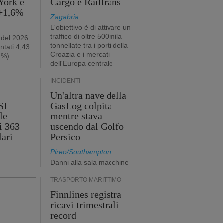
York è
Cargo e Railtrans
 +1,6%
Zagabria
L'obiettivo è di attivare un
traffico di oltre 500mila
 del 2026
tonnellate tra i porti della
ntati 4,43
Croazia e i mercati
,2%)
dell'Europa centrale
INCIDENTI
Un'altra nave della
SI
GasLog colpita
le
mentre stava
i 363
uscendo dal Golfo
lari
Persico
Pireo/Southampton
Danni alla sala macchine
TRASPORTO MARITTIMO
Finnlines registra
ricavi trimestrali
record