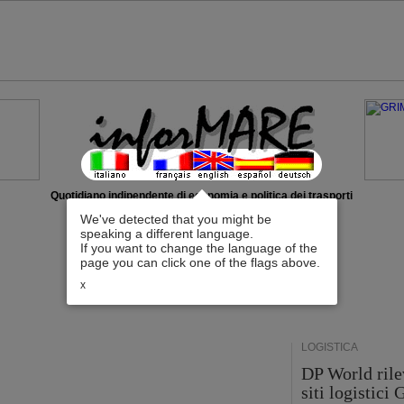
Quotidiano indipendente di economia e politica dei trasporti
We've detected that you might be
speaking a different language.
If you want to change the language of the
page you can click one of the flags above.
x
LOGISTICA
DP World rile
siti logistici