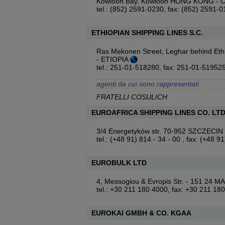
Kowloon Bay, Kowloon HONG KONG - 
tel.: (852) 2591-0230, fax: (852) 2591-
ETHIOPIAN SHIPPING LINES S.C.
Ras Mekonen Street, Leghar behind Eth
- ETIOPIA
tel.: 251-01-518280, fax: 251-01-51952
agenti da cui sono rappresentati
FRATELLI COSULICH
EUROAFRICA SHIPPING LINES CO. LT
3/4 Energetyków str. 70-952 SZCZECI
tel.: (+48 91) 814 - 34 - 00 , fax: (+48 9
EUROBULK LTD
4, Messogiou & Evropis Str. - 151 24
tel.: +30 211 180 4000, fax: +30 211 18
EUROKAI GMBH & CO. KGAA