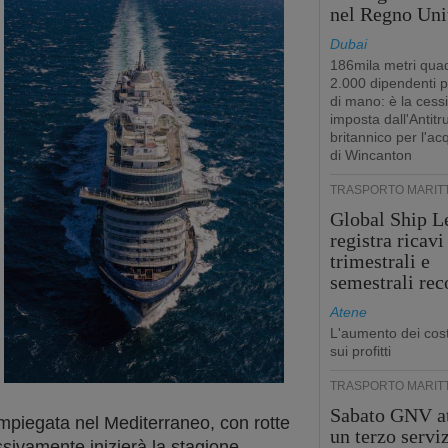
nel Regno Uni
Dubai
186mila metri quad
2.000 dipendenti 
di mano: è la cess
imposta dall'Antitr
britannico per l'ac
di Wincanton
TRASPORTO MARIT
Global Ship L
registra ricavi
trimestrali e
semestrali rec
Atene
L'aumento dei cost
sui profitti
TRASPORTO MARIT
Sabato GNV at
impiegata nel Mediterraneo, con rotte
un terzo servi
sivamente inizierà la stagione