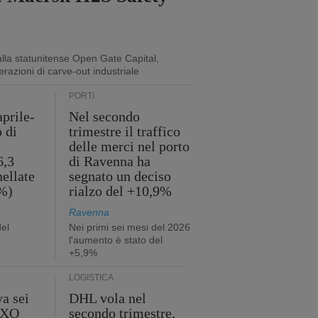
lla statunitense Open Gate Capital,
erazioni di carve-out industriale
PORTI
aprile-
Nel secondo
o di
trimestre il traffico
delle merci nel porto
6,3
di Ravenna ha
nellate
segnato un deciso
2%)
rialzo del +10,9%
Ravenna
del
Nei primi sei mesi del 2026
l'aumento è stato del
+5,9%
LOGISTICA
a sei
DHL vola nel
 GXO
secondo trimestre,