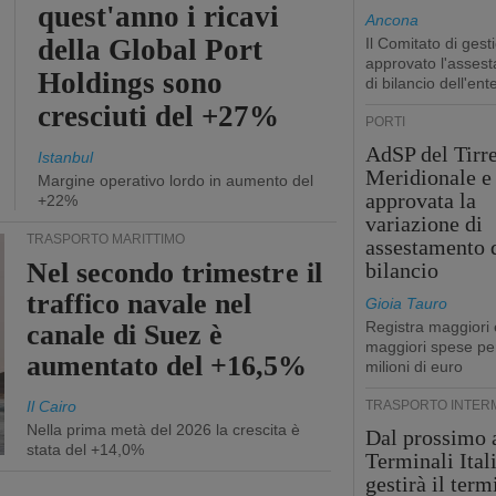
quest'anno i ricavi
Ancona
della Global Port
Il Comitato di gest
approvato l'asses
Holdings sono
di bilancio dell'ent
cresciuti del +27%
PORTI
AdSP del Tirr
Istanbul
Meridionale e 
Margine operativo lordo in aumento del
approvata la
+22%
variazione di
TRASPORTO MARITTIMO
assestamento 
Nel secondo trimestre il
bilancio
traffico navale nel
Gioia Tauro
Registra maggiori 
canale di Suez è
maggiori spese pe
aumentato del +16,5%
milioni di euro
Il Cairo
TRASPORTO INTER
Nella prima metà del 2026 la crescita è
Dal prossimo 
stata del +14,0%
Terminali Ital
gestirà il term