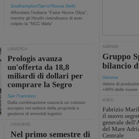
Southampton/San'a'/Nuova Delhi
Affondata l'indiana “Faize Noore Oliya”,
mentre gli Houthi rivendicano di aver
colpito la “NCC Wafa”
AZIENDE
LOGISTICA
Gruppo Sp
Prologis avanza
bilancio d
un'offerta da 18,8
miliardi di dollari per
Genova
comprare la Segro
Valore di produzio
+48% delle nuove 
San Francisco
PORTI
Dalla combinazione nascerà un colosso
europeo nel settore della proprietà e
Fabrizio Maril
gestione di immobili logistici
il nuovo segre
generale dell
CROCIERE
del Mare Adri
Nel primo semestre di
Centrale