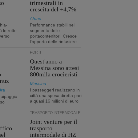
so
trimestrali in
crescita del +4,7%
Atene
hia-
Performance stabili nel
 le rotte
segmento delle
verso
portacontenitori. Cresce
l'apporto delle rinfusiere
PORTI
Quest'anno a
Messina sono attesi
o
800mila crocieristi
rmuz
Messina
dra
I passeggeri realizzano in
città una spesa diretta pari
quipaggio
a quasi 16 milioni di euro
rso
TRASPORTO INTERMODALE
Joint venture per il
affico
trasporto
nel
intermodale di HZ