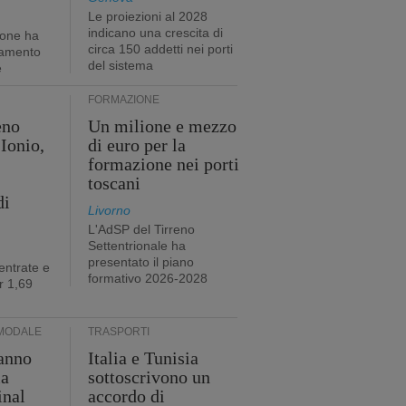
Le proiezioni al 2028
indicano una crescita di
ione ha
circa 150 addetti nei porti
tamento
del sistema
e
FORMAZIONE
eno
Un milione e mezzo
Ionio,
di euro per la
formazione nei porti
toscani
di
Livorno
L'AdSP del Tirreno
Settentrionale ha
presentato il piano
entrate e
formativo 2026-2028
r 1,69
MODALE
TRASPORTI
anno
Italia e Tunisia
ia
sottoscrivono un
inal
accordo di