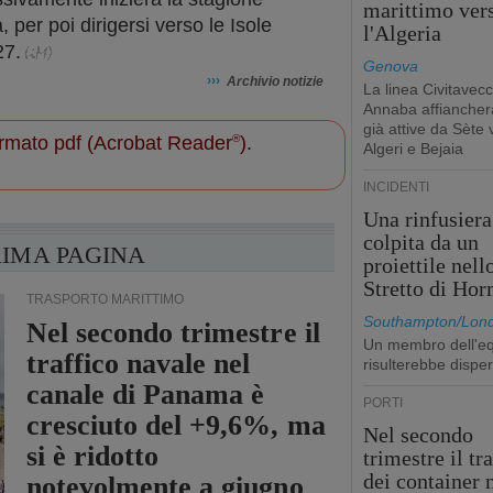
marittimo ver
per poi dirigersi verso le Isole
l'Algeria
27.
Genova
›››
Archivio notizie
La linea Civitavecc
Annaba affiancherà
già attive da Sète 
 formato pdf (Acrobat Reader
®
).
Algeri e Bejaia
INCIDENTI
Una rinfusiera
colpita da un
RIMA PAGINA
proiettile nell
Stretto di Ho
TRASPORTO MARITTIMO
Southampton/Lon
Nel secondo trimestre il
Un membro dell'e
traffico navale nel
risulterebbe dispe
canale di Panama è
PORTI
cresciuto del +9,6%, ma
Nel secondo
si è ridotto
trimestre il tr
dei container 
notevolmente a giugno