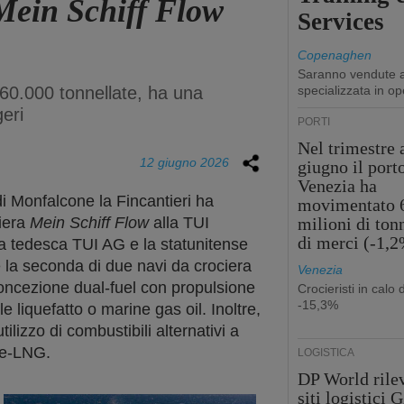
Mein Schiff Flow
Services
Copenaghen
Saranno vendute a
160.000 tonnellate, ha una
specializzata in op
eri
PORTI
Nel trimestre 
12 giugno 2026
giugno il port
Venezia ha
i Monfalcone la Fincantieri ha
movimentato 
iera
Mein Schiff Flow
alla TUI
milioni di ton
di merci (-1,
 la tedesca TUI AG e la statunitense
 la seconda di due navi da crociera
Venezia
concezione dual-fuel con propulsione
Crocieristi in calo 
-15,3%
 liquefatto o marine gas oil. Inoltre,
tilizzo di combustibili alternativi a
 e-LNG.
LOGISTICA
DP World rilev
siti logistici