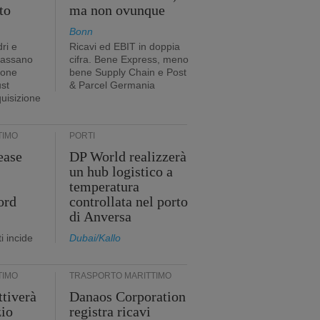
to
ma non ovunque
Bonn
ri e
Ricavi ed EBIT in doppia
passano
cifra. Bene Express, meno
ione
bene Supply Chain e Post
ust
& Parcel Germania
quisizione
TIMO
PORTI
ease
DP World realizzerà
un hub logistico a
temperatura
ord
controllata nel porto
di Anversa
i incide
Dubai/Kallo
TIMO
TRASPORTO MARITTIMO
tiverà
Danaos Corporation
zio
registra ricavi