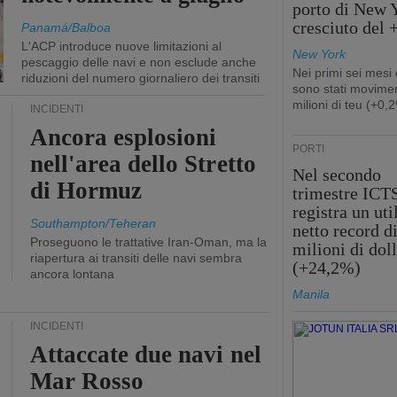
porto di New 
cresciuto del
Panamá/Balboa
L'ACP introduce nuove limitazioni al
New York
pescaggio delle navi e non esclude anche
Nei primi sei mesi
riduzioni del numero giornaliero dei transiti
sono stati movimen
milioni di teu (+0,
INCIDENTI
Ancora esplosioni
PORTI
nell'area dello Stretto
Nel secondo
di Hormuz
trimestre ICT
registra un uti
Southampton/Teheran
netto record d
Proseguono le trattative Iran-Oman, ma la
milioni di doll
riapertura ai transiti delle navi sembra
(+24,2%)
ancora lontana
Manila
INCIDENTI
Attaccate due navi nel
Mar Rosso