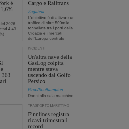
York è
Cargo e Railtrans
 +1,6%
Zagabria
L'obiettivo è di attivare un
traffico di oltre 500mila
 del 2026
tonnellate tra i porti della
tati 4,43
Croazia e i mercati
2%)
dell'Europa centrale
INCIDENTI
Un'altra nave della
SI
GasLog colpita
le
mentre stava
i 363
uscendo dal Golfo
ari
Persico
Pireo/Southampton
Danni alla sala macchine
TRASPORTO MARITTIMO
Finnlines registra
ricavi trimestrali
record