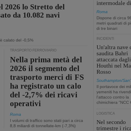
intermodale d
l 2026 lo Stretto del
Roma
sato da 10.082 navi
Dispone di circa 9
metri quadrati di p
di tre binari
INCIDENTI
 è calato del -0,5%
Un'altra nave 
TRASPORTO FERROVIARIO
saudita Bahri
Nella prima metà del
attaccata dagl
Houthi nel Ma
2026 il segmento del
Rosso
trasporto merci di FS
Southampton/San'
ha registrato un calo
Il portavoce dei mil
yemeniti ha rivend
del -2,7% dei ricavi
l'attacco contro la
operativi
chimichiera “NCC 
LOGISTICA
Roma
I volumi di traffico sono stati pari a circa
Nel secondo
8,8 miliardi di tonnellate-km (-7,3%)
trimestre i ric