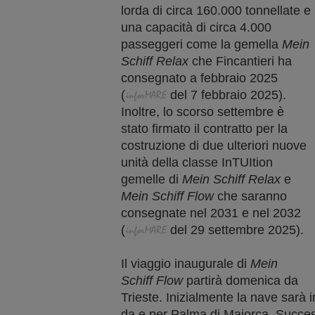
lorda di circa 160.000 tonnellate e
una capacità di circa 4.000
passeggeri come la gemella
Mein
Schiff Relax
che Fincantieri ha
consegnato a febbraio 2025
(
del
7 febbraio
2025).
Inoltre, lo scorso settembre è
stato firmato il contratto per la
costruzione di due ulteriori nuove
unità della classe InTUItion
gemelle di
Mein Schiff Relax
e
Mein Schiff Flow
che saranno
consegnate nel 2031 e nel 2032
(
del
29 settembre
2025).
Il viaggio inaugurale di
Mein
Schiff Flow
partirà domenica da
Trieste. Inizialmente la nave sarà 
da e per Palma di Maiorca. Succes