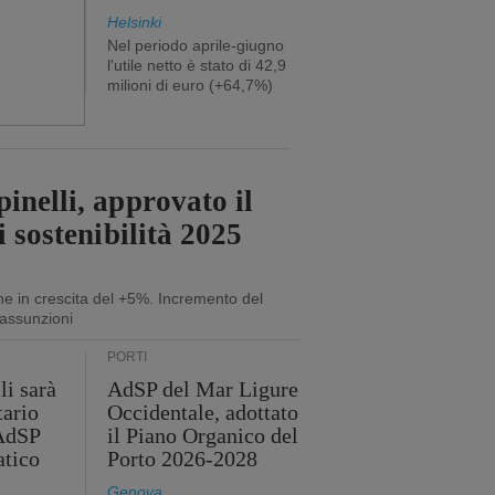
Helsinki
Nel periodo aprile-giugno
l'utile netto è stato di 42,9
milioni di euro (+64,7%)
inelli, approvato il
i sostenibilità 2025
ne in crescita del +5%. Incremento del
assunzioni
PORTI
li sarà
AdSP del Mar Ligure
tario
Occidentale, adottato
'AdSP
il Piano Organico del
atico
Porto 2026-2028
Genova