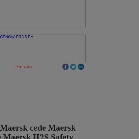
07:31 GMT+2
 Maersk cede Maersk
e Maersk H2S Safety