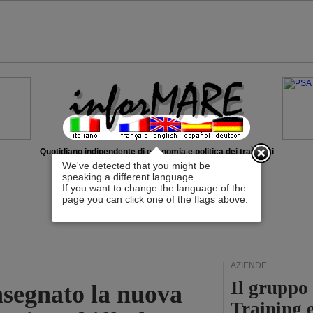
x
Quotidiano indipendente di economia e politica dei trasporti
We've detected that you might be
speaking a different language.
If you want to change the language of the
page you can click one of the flags above.
AZIENDE
Il gruppo
nsegnato la nuova
Training 