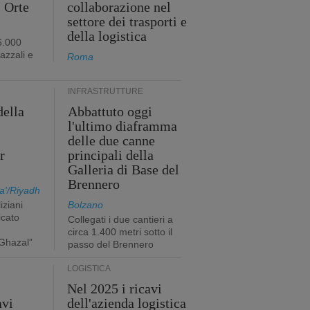
i Orte
collaborazione nel
settore dei trasporti e
della logistica
6.000
iazzali e
Roma
INFRASTRUTTURE
della
Abbattuto oggi
l'ultimo diaframma
i
delle due canne
r
principali della
Galleria di Base del
Brennero
a'/Riyadh
iziani
Bolzano
icato
Collegati i due cantieri a
circa 1.400 metri sotto il
Ghazal”
passo del Brennero
LOGISTICA
Nel 2025 i ricavi
avi
dell'azienda logistica