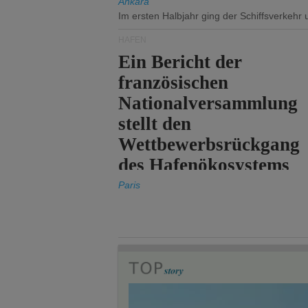
Ankara
Im ersten Halbjahr ging der Schiffsverkehr
HÄFEN
Ein Bericht der
französischen
Nationalversammlung
stellt den
Wettbewerbsrückgang
des Hafenökosystems
des Staates fest.
Paris