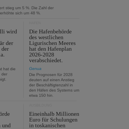
rt stieg um 5 %. Die Zahl der
 erhöhte sich um 48 %.
HÄFEN
lli wird
Die Hafenbehörde
des westlichen
är der
Ligurischen Meeres
 der
hat den Hafenplan
ia.
2026-2028
verabschiedet.
Genua
t hat die
 der
Die Prognosen für 2028
igt.
deuten auf einen Anstieg
der Beschäftigtenzahl in
den Häfen des Systems um
etwa 150 hin.
AUSBILDUNG
örde
Eineinhalb Millionen
Euro für Schulungen
n und
in toskanischen