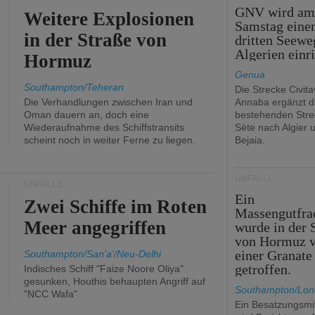
GNV wird a
Weitere Explosionen
Samstag eine
in der Straße von
dritten Seewe
Algerien einr
Hormuz
Genua
Southampton/Teheran
Die Strecke Civit
Die Verhandlungen zwischen Iran und
Annaba ergänzt d
Oman dauern an, doch eine
bestehenden Stre
Wiederaufnahme des Schiffstransits
Sète nach Algier 
scheint noch in weiter Ferne zu liegen.
Bejaia.
UNFÄLLE
UNFÄLLE
Ein
Zwei Schiffe im Roten
Massengutfra
Meer angegriffen
wurde in der 
von Hormuz 
einer Granate
Southampton/San'a'/Neu-Delhi
getroffen.
Indisches Schiff "Faize Noore Oliya"
gesunken, Houthis behaupten Angriff auf
Southampton/Lo
"NCC Wafa"
Ein Besatzungsmit