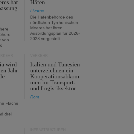
res hat
Häfen
passung
Livorno
Die Hafenbehörde des
nördlichen Tyrrhenischen
Meeres hat ihren
öhere
Ausbildungsplan für 2026-
öhere
2028 vorgestellt.
e von
o.
ERKEHR
VERKEHR
ia wird
Italien und Tunesien
en Jahr
unterzeichnen ein
le
Kooperationsabkom
e
men im Transport-
und Logistiksektor
Rom
ine Fläche
d drei
INFRASTRUKTUREN