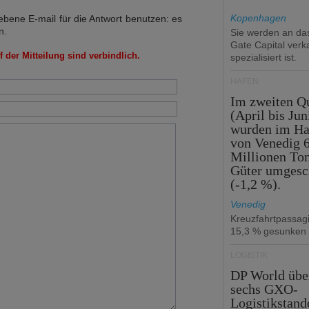
Kopenhagen
bene E-mail für die Antwort benutzen: es
n.
Sie werden an d
Gate Capital verka
 der Mitteilung sind verbindlich.
spezialisiert ist.
HÄFEN
Im zweiten Qu
(April bis Jun
wurden im Ha
von Venedig 6
Millionen To
Güter umgesc
(-1,2 %).
Venedig
Kreuzfahrtpassag
15,3 % gesunken
LOGISTIK
DP World üb
sechs GXO-
Logistikstand