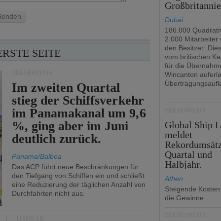
Großbritanni
Senden
Dubai
186.000 Quadrat
2.000 Mitarbeiter
den Besitzer: Dies 
ERSTE SEITE
vom britischen Ka
für die Übernahm
SEEVERKEHR
Wincanton auferl
Übertragungsaufl
Im zweiten Quartal
stieg der Schiffsverkehr
im Panamakanal um 9,6
SEEVERKEHR
%, ging aber im Juni
Global Ship 
meldet
deutlich zurück.
Rekordumsät
Quartal und
Panama/Balboa
Halbjahr.
Das ACP führt neue Beschränkungen für
den Tiefgang von Schiffen ein und schließt
Athen
eine Reduzierung der täglichen Anzahl von
Steigende Kosten
Durchfahrten nicht aus.
die Gewinne.
SEEVERKEHR
UNFÄLLE