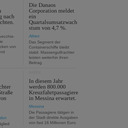
m
Die Danaos
n
Corporation meldet
g nach
ein
ichten.
Quartalsumsatzwach
stum von 4,7 %.
Athen
avecchia-
ie
Das Segment der
cken von
Containerschiffe bleibt
und
stabil. Massengutfrachter
leisten weiterhin ihren
Beitrag.
HÄFEN
In diesem Jahr
chter
werden 800.000
Straße
Kreuzfahrtpassagiere
von
in Messina erwartet.
Messina
Die Passagiere tätigen in
der Stadt direkte Ausgaben
ndon
von fast 16 Millionen Euro.
glied