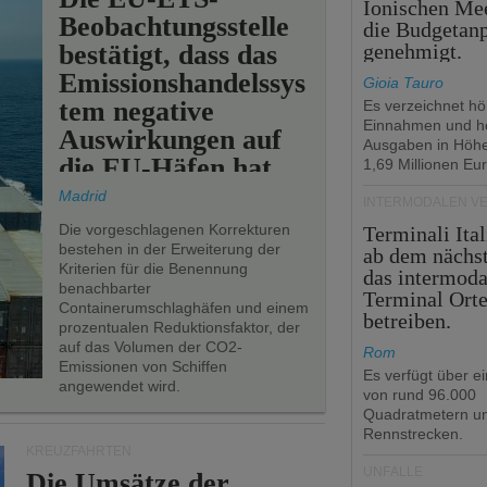
Ionischen Mee
Beobachtungsstelle
die Budgetan
bestätigt, dass das
genehmigt.
Emissionshandelssys
Gioia Tauro
tem negative
Es verzeichnet h
Einnahmen und h
Auswirkungen auf
Ausgaben in Höh
die EU-Häfen hat.
1,69 Millionen Eur
Madrid
INTERMODALEN V
Die vorgeschlagenen Korrekturen
Terminali Ital
bestehen in der Erweiterung der
ab dem nächst
Kriterien für die Benennung
das intermoda
benachbarter
Terminal Ort
Containerumschlaghäfen und einem
betreiben.
prozentualen Reduktionsfaktor, der
auf das Volumen der CO2-
Rom
Emissionen von Schiffen
Es verfügt über e
angewendet wird.
von rund 96.000
Quadratmetern un
Rennstrecken.
KREUZFAHRTEN
UNFÄLLE
Die Umsätze der