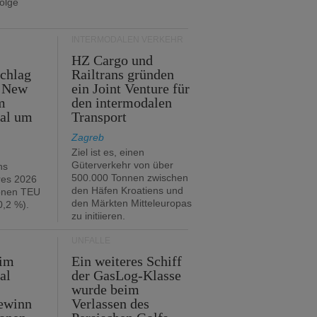
folge
INTERMODALEN VERKEHR
HZ Cargo und
chlag
Railtrans gründen
n New
ein Joint Venture für
m
den intermodalen
tal um
Transport
Zagreb
Ziel ist es, einen
Güterverkehr von über
hs
500.000 Tonnen zwischen
res 2026
den Häfen Kroatiens und
ionen TEU
den Märkten Mitteleuropas
,2 %).
zu initiieren.
UNFÄLLE
 im
Ein weiteres Schiff
al
der GasLog-Klasse
wurde beim
ewinn
Verlassen des