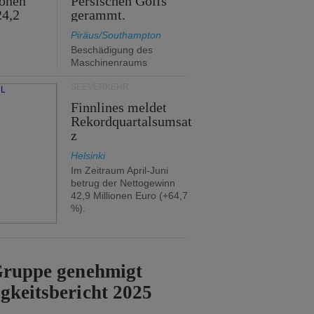
ionen
Persischen Golfs
24,2
gerammt.
Piräus/Southampton
Beschädigung des
Maschinenraums
SEEVERKEHR
Finnlines meldet
Rekordquartalsumsat
z
Helsinki
Im Zeitraum April-Juni
betrug der Nettogewinn
42,9 Millionen Euro (+64,7
%).
-Gruppe genehmigt
gkeitsbericht 2025