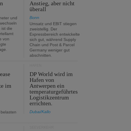
en
Anstieg, aber nicht
überall
Bonn
meter und
 wechseln
Umsatz und EBIT stiegen
ist die
zweistellig. Der
rtellamt
Expressbereich entwickelte
e von
sich gut, während Supply
egte
Chain und Post & Parcel
age.
Germany weniger gut
abschnitten.
HÄFEN
Lease
DP World wird im
Hafen von
ze im
Antwerpen ein
temperaturgeführtes
Logistikzentrum
errichten.
Dubai/Kallo
 belasten
SEEVERKEHR