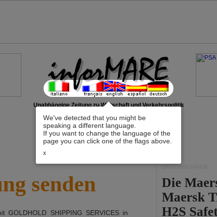
Unabhängige Zeitung zu Wirtschaft und Verkehrspolitik
We've detected that you might be
speaking a different language.
If you want to change the language of the
page you can click one of the flags above.
x
UNTERNEHMEN
ung senden
Die Maer
Maersk T
H2S Safet
mit
GOLDHOLD SHIPPING SERVICES
in