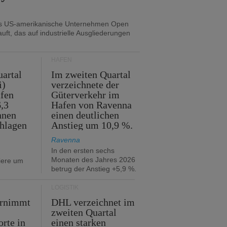
as US-amerikanische Unternehmen Open
uft, das auf industrielle Ausgliederungen
HÄFEN
artal
Im zweiten Quartal
i)
verzeichnete der
fen
Güterverkehr im
,3
Hafen von Ravenna
nnen
einen deutlichen
hlagen
Anstieg um 10,9 %.
Ravenna
In den ersten sechs
Monaten des Jahres 2026
iere um
betrug der Anstieg +5,9 %.
LOGISTIK
ernimmt
DHL verzeichnet im
zweiten Quartal
orte in
einen starken