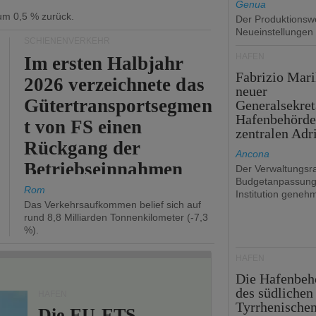
Genua
 um 0,5 % zurück.
Der Produktionswe
Neueinstellungen
SCHIENENVERKEHR
HÄFEN
Im ersten Halbjahr
Fabrizio Mari
2026 verzeichnete das
neuer
Gütertransportsegmen
Generalsekret
Hafenbehörde
t von FS einen
zentralen Adr
Rückgang der
Ancona
Betriebseinnahmen
Der Verwaltungsra
Budgetanpassung
um 2,7 %.
Rom
Institution genehm
Das Verkehrsaufkommen belief sich auf
rund 8,8 Milliarden Tonnenkilometer (-7,3
%).
HÄFEN
Die Hafenbeh
des südlichen
HÄFEN
Tyrrhenische
Die EU-ETS-