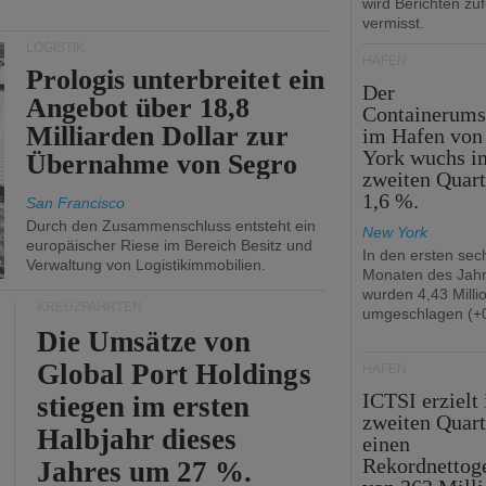
wird Berichten zu
vermisst.
LOGISTIK
HÄFEN
Prologis unterbreitet ein
Der
Angebot über 18,8
Containerums
Milliarden Dollar zur
im Hafen vo
York wuchs i
Übernahme von Segro
zweiten Quar
1,6 %.
San Francisco
Durch den Zusammenschluss entsteht ein
New York
europäischer Riese im Bereich Besitz und
In den ersten sec
Verwaltung von Logistikimmobilien.
Monaten des Jah
wurden 4,43 Mill
KREUZFAHRTEN
umgeschlagen (+0
Die Umsätze von
Global Port Holdings
HÄFEN
ICTSI erzielt
stiegen im ersten
zweiten Quart
Halbjahr dieses
einen
Rekordnettog
Jahres um 27 %.