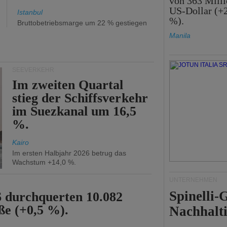
von 363 Mill
US-Dollar (+
Istanbul
%).
Bruttobetriebsmarge um 22 % gestiegen
Manila
SEEVERKEHR
Im zweiten Quartal
stieg der Schiffsverkehr
im Suezkanal um 16,5
%.
Kairo
Im ersten Halbjahr 2026 betrug das
Wachstum +14,0 %.
UNTERNEHMEN
Spinelli
6 durchquerten 10.082
ße (+0,5 %).
Nachhalti