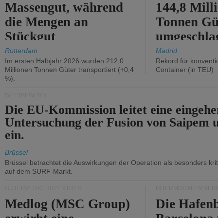
Massengut, während
144,8 Mill
die Mengen an
Tonnen Gü
Stückgut
umgeschla
zurückgingen.
%).
Rotterdam
Madrid
Im ersten Halbjahr 2026 wurden 212,0
Rekord für konventi
Millionen Tonnen Güter transportiert (+0,4
Container (in TEU)
%).
WETTBEWERB
Die EU-Kommission leitet eine eingeh
Untersuchung der Fusion von Saipem 
ein.
Brüssel
Brüssel betrachtet die Auswirkungen der Operation als besonders kri
auf dem SURF-Markt.
GÜTERVERKEHRZENTREN
INTERMODALEN VER
Medlog (MSC Group)
Die Hafen