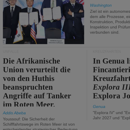
Washington
Ziel ist ein autonome
dem alle Prozesse, ei
Konstruktion, Produkti
Inspektion und Prüfun
verbunden sind.
UNFÄLLE
KREUZFAHRTEN
Die Afrikanische
In Genua l
Union verurteilt die
Fincantier
von den Huthis
Kreuzfahrt
beanspruchten
Explora II
Angriffe auf Tanker
Explora Jo
im Roten Meer.
Genua
"Explora IV" und "Ex
Addis Abeba
Jahr 2027 und "Expl
Youssouf: Die Sicherheit der
Schifffahrtswege im Roten Meer ist von
entscheidender strategischer Bedeutung