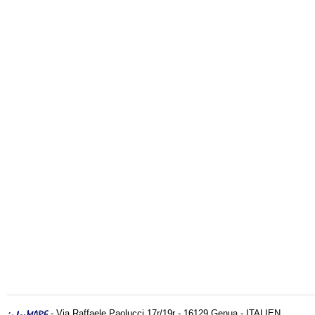
- Via Raffaele Paolucci 17r/19r - 16129 Genua - ITALIEN