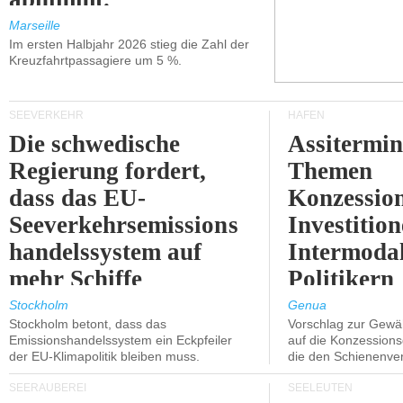
Marseille
Im ersten Halbjahr 2026 stieg die Zahl der
Kreuzfahrtpassagiere um 5 %.
SEEVERKEHR
HÄFEN
Die schwedische
Assitermin
Regierung fordert,
Themen
dass das EU-
Konzessio
Seeverkehrsemissions
Investitio
handelssystem auf
Intermodal
mehr Schiffe
Politikern
ausgeweitet wird.
näherbring
Stockholm
Genua
Stockholm betont, dass das
Vorschlag zur Gewä
Emissionshandelssystem ein Eckpfeiler
auf die Konzessions
der EU-Klimapolitik bleiben muss.
die den Schienenve
SEERÄUBEREI
SEELEUTEN