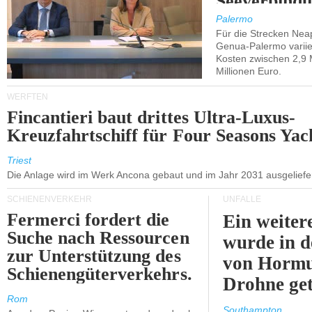
Seeverbindu
Westsizilien
Palermo
Für die Strecken Nea
Genua-Palermo variier
Kosten zwischen 2,9 
Millionen Euro.
WERFTEN
Fincantieri baut drittes Ultra-Luxus-
Kreuzfahrtschiff für Four Seasons Yac
Triest
Die Anlage wird im Werk Ancona gebaut und im Jahr 2031 ausgeliefer
SCHIENENVERKEHR
UNFÄLLE
Fermerci fordert die
Ein weiter
Suche nach Ressourcen
wurde in d
zur Unterstützung des
von Hormu
Schienengüterverkehrs.
Drohne get
Rom
Southampton