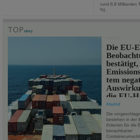
rund 8,8 Milliarden 
%).
HÄFEN
Die EU-E
Beobachtu
bestätigt,
Emissions
tem negat
Auswirku
die EU-Hä
Madrid
Die vorgeschlag
bestehen in der 
Kriterien für di
benachbarter
Containerumschl