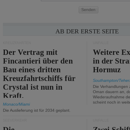
Senden
AB DER ERSTE SEITE
KREUZFAHRTEN
UNFÄLLE
Der Vertrag mit
Weitere Ex
Fincantieri über den
in der Str
Bau eines dritten
Hormuz
Kreuzfahrtschiffs für
Southampton/Teher
Crystal ist nun in
Die Verhandlungen 
Oman dauern an, d
Kraft.
Wiederaufnahme des 
scheint noch in weit
Monaco/Miami
Die Auslieferung ist für 2034 geplant.
SEEVERKEHR
UNFÄLLE
Die
Zwei Schif