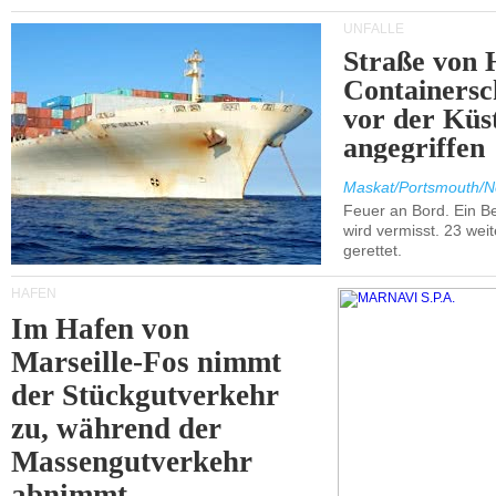
UNFÄLLE
Straße von 
Containersc
vor der Kü
angegriffen
Maskat/Portsmouth/N
Feuer an Bord. Ein B
wird vermisst. 23 wei
gerettet.
HÄFEN
Im Hafen von
Marseille-Fos nimmt
der Stückgutverkehr
zu, während der
Massengutverkehr
abnimmt.