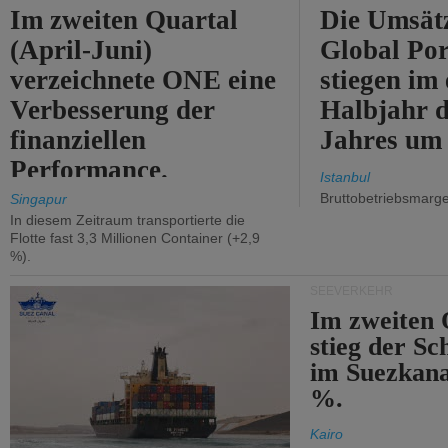
Im zweiten Quartal
Die Umsät
(April-Juni)
Global Por
verzeichnete ONE eine
stiegen im 
Verbesserung der
Halbjahr d
finanziellen
Jahres um
Performance.
Istanbul
Bruttobetriebsmarg
Singapur
In diesem Zeitraum transportierte die
Flotte fast 3,3 Millionen Container (+2,9
%).
SEEVERKEHR
Im zweiten 
stieg der Sc
im Suezkana
%.
Kairo