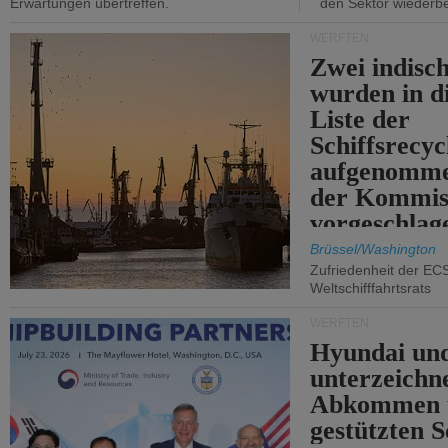
Erwartungen übertreffen.
den Sektor wiederb
WERFTEN
Zwei indisc
wurden in d
Liste der
Schiffsrecyc
aufgenomme
der Kommis
vorgeschlag
Brüssel/Washington
Zufriedenheit der EC
Weltschifffahrtsrats
WERFTEN
Hyundai un
unterzeichn
Abkommen 
gestützten S