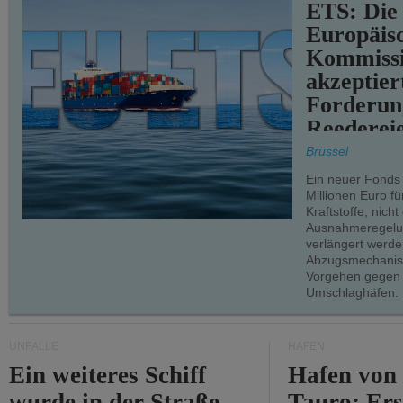
ETS: Die
Europäis
Kommiss
akzeptier
Forderun
Reederei
teilweise.
Brüssel
Ein neuer Fonds
Millionen Euro f
Kraftstoffe, nich
Ausnahmeregelun
verlängert werde
Abzugsmechanism
Vorgehen gegen
Umschlaghäfen.
UNFÄLLE
HÄFEN
Ein weiteres Schiff
Hafen von
wurde in der Straße
Tauro: Ers