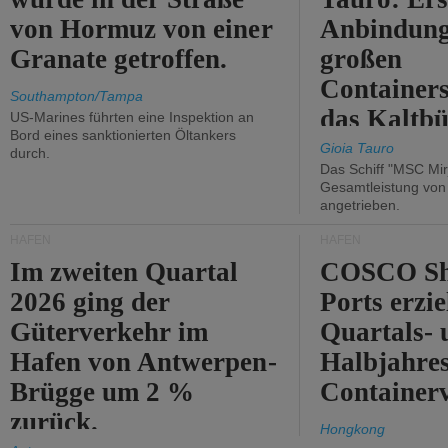
von Hormuz von einer
Anbindung
Granate getroffen.
großen
Containers
Southampton/Tampa
das Kaltbü
US-Marines führten eine Inspektion an
Bord eines sanktionierten Öltankers
Gioia Tauro
durch.
Das Schiff "MSC Mir
Gesamtleistung vo
angetrieben.
HÄFEN
HÄFEN
Im zweiten Quartal
COSCO Sh
2026 ging der
Ports erzie
Güterverkehr im
Quartals- 
Hafen von Antwerpen-
Halbjahre
Brügge um 2 %
Container
zurück.
Hongkong