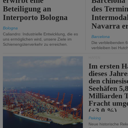
erwirbt eine
Barcelona
Beteiligung an
des Termin
Interporto Bologna
Intermodal
Navarra e
Bologna
Caliandro: Industrielle Entwicklung, die es
Barcelona
uns ermöglichen wird, unsere Ziele im
Die verbleibenden 6
Schienengüterverkehr zu erreichen.
verbleiben bei Hutch
HÄFEN
Im ersten H
dieses Jahr
den chinesi
Seehäfen 5,
Milliarden 
Fracht umg
(+3,0 %).
Peking
Neue historische Rek