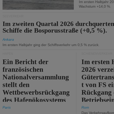
Im ersten Halbjahr 2
Wachstum +14,0 %.
SEEVERKEHR
Im zweiten Quartal 2026 durchquerten
Schiffe die Bosporusstraße (+0,5 %).
Ankara
Im ersten Halbjahr ging der Schiffsverkehr um 0,5 % zurück.
HÄFEN
SCHIENENVERKEHR
Ein Bericht der
Im ersten 
französischen
2026 verze
Nationalversammlung
Gütertran
stellt den
t von FS e
Wettbewerbsrückgang
Rückgang 
des Hafenökosystems
Betriebse
des Staates fest.
um 2,7 %.
Paris
Rom
Das Verkehrsaufkom