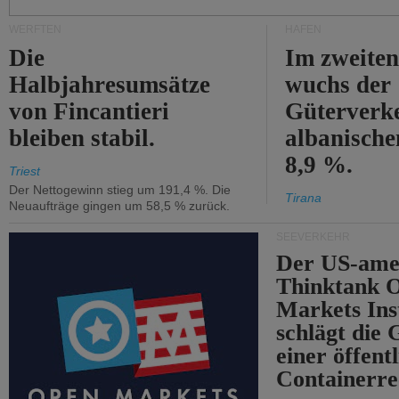
WERFTEN
HÄFEN
Die
Im zweiten
Halbjahresumsätze
wuchs der
von Fincantieri
Güterverke
bleiben stabil.
albanisch
8,9 %.
Triest
Der Nettogewinn stieg um 191,4 %. Die
Tirana
Neuaufträge gingen um 58,5 % zurück.
SEEVERKEHR
Der US-ame
Thinktank 
Markets Ins
schlägt die
einer öffent
Containerre