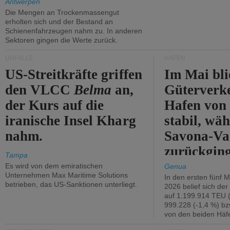
Antwerpen
Die Mengen an Trockenmassengut
erholten sich und der Bestand an
Schienenfahrzeugen nahm zu. In anderen
Sektoren gingen die Werte zurück.
UNFÄLLE
HÄFEN
US-Streitkräfte griffen
Im Mai bli
den VLCC
Belma
an,
Güterverk
der Kurs auf die
Hafen von
iranische Insel Kharg
stabil, wäh
nahm.
Savona-Va
zurückging
Tampa
Es wird von dem emiratischen
Genua
Unternehmen Max Maritime Solutions
In den ersten fünf 
betrieben, das US-Sanktionen unterliegt.
2026 belief sich de
auf 1.199.914 TEU 
999.228 (-1,4 %) bz
von den beiden Häfe