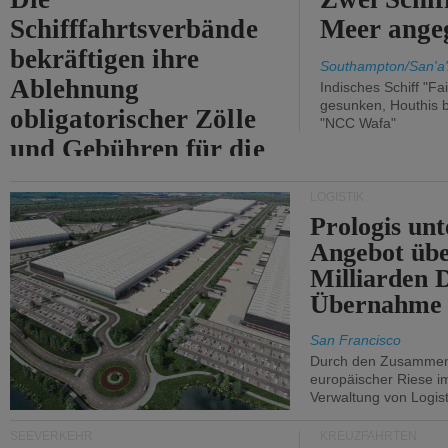
Schifffahrtsverbände
Meer angeg
bekräftigen ihre
Southampton/San'a'
Ablehnung
Indisches Schiff "Fa
gesunken, Houthis b
obligatorischer Zölle
"NCC Wafa"
und Gebühren für die
Durchfahrt der Straße
LOGISTIK
von Hormuz.
Prologis unt
Angebot übe
Milliarden 
Übernahme 
San Francisco
Durch den Zusammens
europäischer Riese i
Verwaltung von Logist
SEEVERKEHR
KREUZFAHRTEN