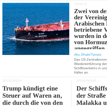
UNFÄLLE
Zwei von 
der Vereini
Arabischen
betriebene
wurden in d
von Hormu
angegriffen.
Abu Dhabi/Tampa
Das US-Zentralkomma
Wiedereinführung der
Schiffsverkehrs in un
Häfen an.
SEEVERKEHR
SEEVERKEHR
Trump kündigt eine
Der Schiff
Steuer auf Waren an,
der Straße
die durch die von den
Malakka 