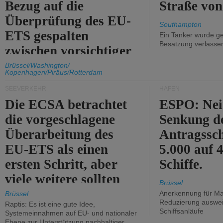
Bezug auf die
Straße vo
Überprüfung des EU-
Southampton
ETS gespalten
Ein Tanker wurde ge
Besatzung verlasse
zwischen vorsichtiger
Unterstützung und
Brüssel/Washington/
Kopenhagen/Piräus/Rotterdam
Kritik.
SEEVERKEHR
HÄFEN
Die ECSA betrachtet
ESPO: Nei
die vorgeschlagene
Senkung d
Überarbeitung des
Antragssc
EU-ETS als einen
5.000 auf
ersten Schritt, aber
Schiffe.
viele weitere sollten
Brüssel
folgen.
Anerkennung für M
Brüssel
Reduzierung auswe
Raptis: Es ist eine gute Idee,
Schiffsanläufe
Systemeinnahmen auf EU- und nationaler
Ebene zur Unterstützung nachhaltiger