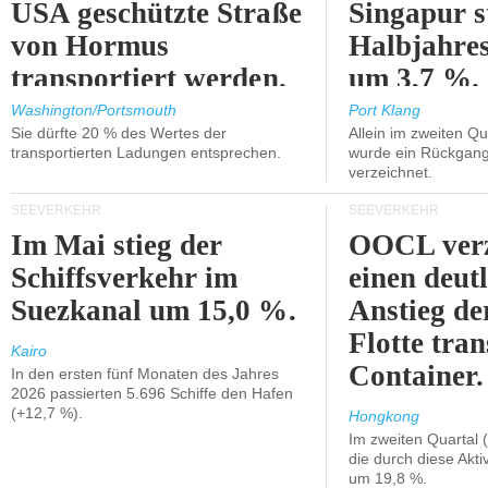
USA geschützte Straße
Singapur s
von Hormus
Halbjahres
transportiert werden.
um 3,7 %.
Washington/Portsmouth
Port Klang
Sie dürfte 20 % des Wertes der
Allein im zweiten Qu
transportierten Ladungen entsprechen.
wurde ein Rückgang
verzeichnet.
SEEVERKEHR
SEEVERKEHR
Im Mai stieg der
OOCL verz
Schiffsverkehr im
einen deut
Suezkanal um 15,0 %.
Anstieg de
Flotte tran
Kairo
Container.
In den ersten fünf Monaten des Jahres
2026 passierten 5.696 Schiffe den Hafen
(+12,7 %).
Hongkong
Im zweiten Quartal (
die durch diese Akti
um 19,8 %.