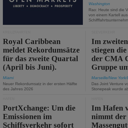
Washington
Rao: Heute sind die V
von einem Kartell au
Schifffahrtsunterneh
KREUZFAHRTEN
SEEVERKEHR
Royal Caribbean
Im zweiten
meldet Rekordumsätze
stiegen di
für das zweite Quartal
der CMA
(April bis Juni).
Gruppe um
Miami
Marseille/New York/
Neuer Rekordumsatz in der ersten Hälfte
Das Joint Venture v
des Jahres 2026
Stonepeak wurde a
HÄFEN
HÄFEN
PortXchange: Um die
Im Hafen v
Emissionen im
nimmt der
Schiffsverkehr sofort
Massengut