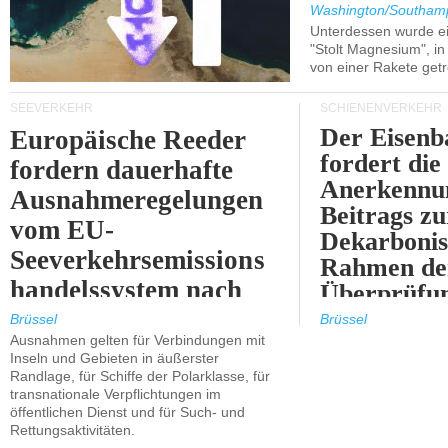
Washington/Southam
Unterdessen wurde ein
"Stolt Magnesium", i
von einer Rakete getr
SEEVERKEHR
SCHIENENVERKEHR
Der Eisenb
Europäische Reeder
fordert die
fordern dauerhafte
Anerkennun
Ausnahmeregelungen
Beitrags zu
vom EU-
Dekarbonis
Seeverkehrsemissions
Rahmen de
handelssystem nach
Überprüfun
2030.
ETS.
Brüssel
Brüssel
Ausnahmen gelten für Verbindungen mit
Inseln und Gebieten in äußerster
Randlage, für Schiffe der Polarklasse, für
transnationale Verpflichtungen im
öffentlichen Dienst und für Such- und
Rettungsaktivitäten.