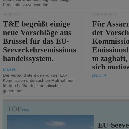
Kraftstoffe zu verwenden.
VERKEHR
SEEVERKEHR
T&E begrüßt einige
Für Assarm
neue Vorschläge aus
der Vorsch
Brüssel für das EU-
Kommissi
Seeverkehrsemissions
Emissionsh
handelssystem.
m zaghaft, 
sich mutig
Brüssel
Maßnahmen
Der Verband steht den von der EU-
Brüssel
Kommission untersuchten Maßnahmen
für den Luftfahrtsektor kritischer
gegenüber.
VERKEHR
EU-Seeve