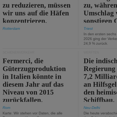
zu reduzieren, müssen
zu, währen
wir uns auf die Häfen
Umschlag 
konzentrieren.
sonstigen 
abnimmt.
Rotterdam
Triest
In den ersten sech
2026 ging der Verk
24,9 % zurück.
SCHIENENVERKEHR
WERFTEN
Fermerci, die
Die indisc
Güterzugproduktion
Regierung
in Italien könnte in
7,2 Millia
diesem Jahr auf das
an Hilfsge
Niveau von 2015
den heimi
zurückfallen.
Schiffbau.
Rom
Neu-Delhi
Karte: Wir stehen vor Daten, die alle
Die heute verabschie