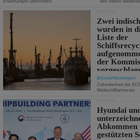
Erwartungen übertreffen.
den Sektor wiederb
WERFTEN
Zwei indisc
wurden in d
Liste der
Schiffsrecyc
aufgenomme
der Kommis
vorgeschlag
Brüssel/Washington
Zufriedenheit der EC
Weltschifffahrtsrats
WERFTEN
Hyundai un
unterzeichn
Abkommen 
gestützten S