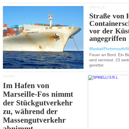
UNFÄLLE
Straße von 
Containersc
vor der Kü
angegriffen
Maskat/Portsmouth/N
Feuer an Bord. Ein B
wird vermisst. 23 wei
gerettet.
HÄFEN
Im Hafen von
Marseille-Fos nimmt
der Stückgutverkehr
zu, während der
Massengutverkehr
abnimmt.