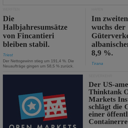
WERFTEN
HÄFEN
Die
Im zweiten
Halbjahresumsätze
wuchs der
von Fincantieri
Güterverke
bleiben stabil.
albanisch
8,9 %.
Triest
Der Nettogewinn stieg um 191,4 %. Die
Tirana
Neuaufträge gingen um 58,5 % zurück.
SEEVERKEHR
Der US-ame
Thinktank 
Markets Ins
schlägt die
einer öffent
Containerre