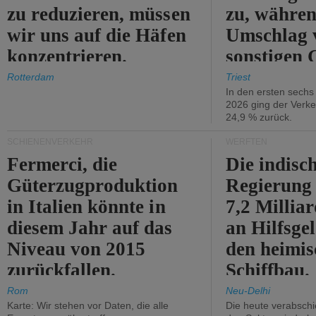
zu reduzieren, müssen
zu, währen
wir uns auf die Häfen
Umschlag 
konzentrieren.
sonstigen 
abnimmt.
Rotterdam
Triest
In den ersten sech
2026 ging der Verk
24,9 % zurück.
SCHIENENVERKEHR
WERFTEN
Fermerci, die
Die indisc
Güterzugproduktion
Regierung
in Italien könnte in
7,2 Millia
diesem Jahr auf das
an Hilfsge
Niveau von 2015
den heimi
zurückfallen.
Schiffbau.
Rom
Neu-Delhi
Karte: Wir stehen vor Daten, die alle
Die heute verabschie