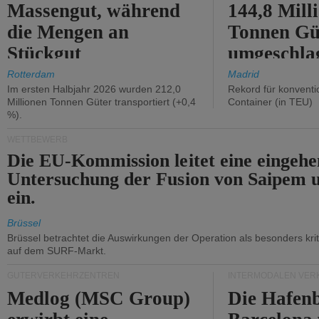
Massengut, während
144,8 Mill
die Mengen an
Tonnen Gü
Stückgut
umgeschla
zurückgingen.
%).
Rotterdam
Madrid
Im ersten Halbjahr 2026 wurden 212,0
Rekord für konventi
Millionen Tonnen Güter transportiert (+0,4
Container (in TEU)
%).
WETTBEWERB
Die EU-Kommission leitet eine eingeh
Untersuchung der Fusion von Saipem 
ein.
Brüssel
Brüssel betrachtet die Auswirkungen der Operation als besonders kri
auf dem SURF-Markt.
GÜTERVERKEHRZENTREN
INTERMODALEN VER
Medlog (MSC Group)
Die Hafen