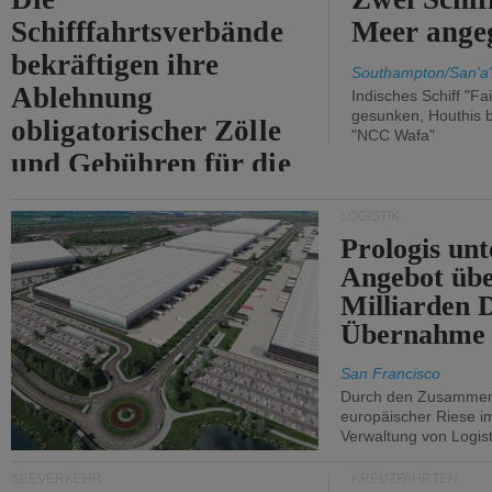
Schifffahrtsverbände
Meer angeg
bekräftigen ihre
Southampton/San'a'
Ablehnung
Indisches Schiff "Fa
gesunken, Houthis b
obligatorischer Zölle
"NCC Wafa"
und Gebühren für die
Durchfahrt der Straße
LOGISTIK
von Hormuz.
Prologis unt
Angebot übe
Milliarden 
Übernahme 
San Francisco
Durch den Zusammens
europäischer Riese i
Verwaltung von Logist
SEEVERKEHR
KREUZFAHRTEN