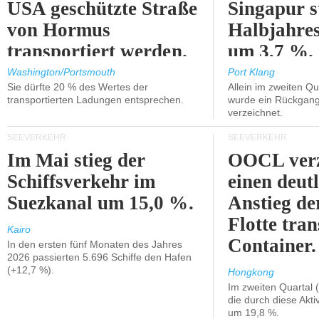
USA geschützte Straße
Singapur s
von Hormus
Halbjahres
transportiert werden.
um 3,7 %.
Washington/Portsmouth
Port Klang
Sie dürfte 20 % des Wertes der
Allein im zweiten Qu
transportierten Ladungen entsprechen.
wurde ein Rückgang
verzeichnet.
SEEVERKEHR
SEEVERKEHR
Im Mai stieg der
OOCL verz
Schiffsverkehr im
einen deut
Suezkanal um 15,0 %.
Anstieg de
Flotte tran
Kairo
Container.
In den ersten fünf Monaten des Jahres
2026 passierten 5.696 Schiffe den Hafen
(+12,7 %).
Hongkong
Im zweiten Quartal (
die durch diese Akti
um 19,8 %.