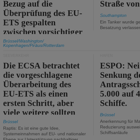
Bezug auf die
Straße vo
Überprüfung des EU-
Southampton
ETS gespalten
Ein Tanker wurde ge
Besatzung verlasse
zwischen vorsichtiger
Unterstützung und
Brüssel/Washington/
Kopenhagen/Piräus/Rotterdam
Kritik.
SEEVERKEHR
HÄFEN
Die ECSA betrachtet
ESPO: Nei
die vorgeschlagene
Senkung d
Überarbeitung des
Antragssc
EU-ETS als einen
5.000 auf
ersten Schritt, aber
Schiffe.
viele weitere sollten
Brüssel
folgen.
Anerkennung für M
Brüssel
Reduzierung auswe
Raptis: Es ist eine gute Idee,
Schiffsanläufe
Systemeinnahmen auf EU- und nationaler
Ebene zur Unterstützung nachhaltiger