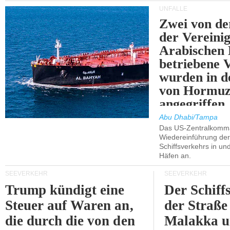
UNFÄLLE
Zwei von 
der Vereini
Arabischen
betriebene
wurden in d
von Hormu
angegriffen.
Abu Dhabi/Tampa
Das US-Zentralkomma
Wiedereinführung der
Schiffsverkehrs in un
Häfen an.
SEEVERKEHR
SEEVERKEHR
Trump kündigt eine
Der Schiff
Steuer auf Waren an,
der Straße
die durch die von den
Malakka 