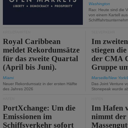
Washington
Rao: Heute sind die V
von einem Kartell au
Schifffahrtsunterneh
KREUZFAHRTEN
SEEVERKEHR
Royal Caribbean
Im zweiten
meldet Rekordumsätze
stiegen di
für das zweite Quartal
der CMA
(April bis Juni).
Gruppe um
Miami
Marseille/New York/
Neuer Rekordumsatz in der ersten Hälfte
Das Joint Venture v
des Jahres 2026
Stonepeak wurde a
HÄFEN
HÄFEN
PortXchange: Um die
Im Hafen v
Emissionen im
nimmt der
Schiffsverkehr sofort
Massengut