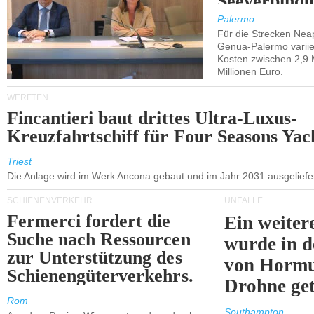
Seeverbindu
Westsizilien
Palermo
Für die Strecken Nea
Genua-Palermo variier
Kosten zwischen 2,9 
Millionen Euro.
WERFTEN
Fincantieri baut drittes Ultra-Luxus-
Kreuzfahrtschiff für Four Seasons Yac
Triest
Die Anlage wird im Werk Ancona gebaut und im Jahr 2031 ausgeliefer
SCHIENENVERKEHR
UNFÄLLE
Fermerci fordert die
Ein weiter
Suche nach Ressourcen
wurde in d
zur Unterstützung des
von Hormu
Schienengüterverkehrs.
Drohne get
Rom
Southampton