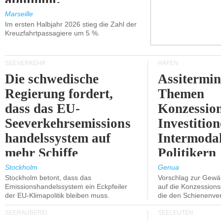
Marseille
Im ersten Halbjahr 2026 stieg die Zahl der
Kreuzfahrtpassagiere um 5 %.
SEEVERKEHR
HÄFEN
Die schwedische
Assitermin
Regierung fordert,
Themen
dass das EU-
Konzessio
Seeverkehrsemissions
Investitio
handelssystem auf
Intermodal
mehr Schiffe
Politikern
ausgeweitet wird.
näherbring
Stockholm
Genua
Stockholm betont, dass das
Vorschlag zur Gewä
Emissionshandelssystem ein Eckpfeiler
auf die Konzessions
der EU-Klimapolitik bleiben muss.
die den Schienenve
SEERÄUBEREI
SEELEUTEN