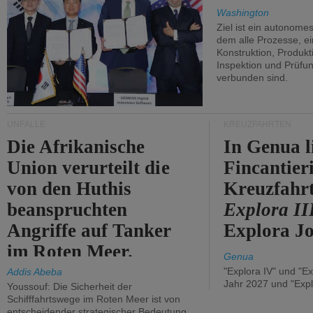
Washington
Ziel ist ein autonome
dem alle Prozesse, ei
Konstruktion, Produkti
Inspektion und Prüfun
verbunden sind.
UNFÄLLE
KREUZFAHRTEN
Die Afrikanische
In Genua l
Union verurteilt die
Fincantier
von den Huthis
Kreuzfahrt
beanspruchten
Explora II
Angriffe auf Tanker
Explora Jo
im Roten Meer.
Genua
"Explora IV" und "Ex
Addis Abeba
Jahr 2027 und "Expl
Youssouf: Die Sicherheit der
Schifffahrtswege im Roten Meer ist von
entscheidender strategischer Bedeutung