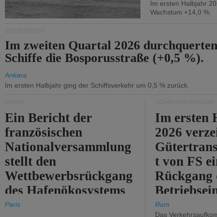
Im ersten Halbjahr 2
Wachstum +14,0 %.
SEEVERKEHR
Im zweiten Quartal 2026 durchquerten
Schiffe die Bosporusstraße (+0,5 %).
Ankara
Im ersten Halbjahr ging der Schiffsverkehr um 0,5 % zurück.
HÄFEN
SCHIENENVERKEHR
Ein Bericht der
Im ersten 
französischen
2026 verze
Nationalversammlung
Gütertran
stellt den
t von FS e
Wettbewerbsrückgang
Rückgang 
des Hafenökosystems
Betriebse
des Staates fest.
um 2,7 %.
Paris
Rom
Das Verkehrsaufkom