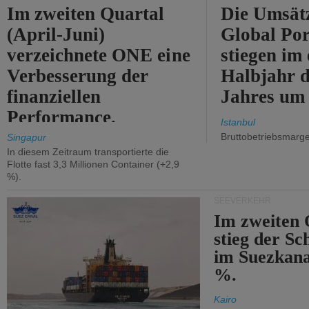
Im zweiten Quartal
Die Umsät
(April-Juni)
Global Por
verzeichnete ONE eine
stiegen im 
Verbesserung der
Halbjahr d
finanziellen
Jahres um
Performance.
Istanbul
Bruttobetriebsmarg
Singapur
In diesem Zeitraum transportierte die
Flotte fast 3,3 Millionen Container (+2,9
%).
SEEVERKEHR
Im zweiten 
stieg der Sc
im Suezkana
%.
Kairo