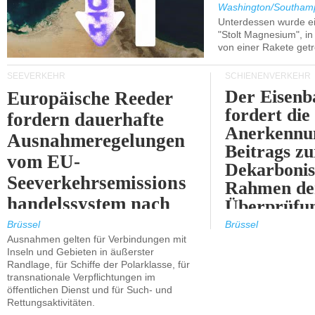
Washington/Southam
Unterdessen wurde ein
"Stolt Magnesium", i
von einer Rakete getr
SEEVERKEHR
SCHIENENVERKEHR
Der Eisenb
Europäische Reeder
fordert die
fordern dauerhafte
Anerkennun
Ausnahmeregelungen
Beitrags zu
vom EU-
Dekarbonis
Seeverkehrsemissions
Rahmen de
handelssystem nach
Überprüfun
2030.
ETS.
Brüssel
Brüssel
Ausnahmen gelten für Verbindungen mit
Inseln und Gebieten in äußerster
Randlage, für Schiffe der Polarklasse, für
transnationale Verpflichtungen im
öffentlichen Dienst und für Such- und
Rettungsaktivitäten.