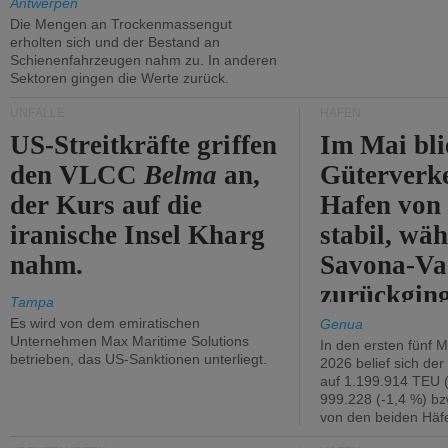
Antwerpen
Die Mengen an Trockenmassengut
erholten sich und der Bestand an
Schienenfahrzeugen nahm zu. In anderen
Sektoren gingen die Werte zurück.
UNFÄLLE
HÄFEN
US-Streitkräfte griffen
Im Mai bli
den VLCC
Belma
an,
Güterverk
der Kurs auf die
Hafen von
iranische Insel Kharg
stabil, wäh
nahm.
Savona-Va
zurückging
Tampa
Es wird von dem emiratischen
Genua
Unternehmen Max Maritime Solutions
In den ersten fünf 
betrieben, das US-Sanktionen unterliegt.
2026 belief sich de
auf 1.199.914 TEU 
999.228 (-1,4 %) bz
von den beiden Häfe