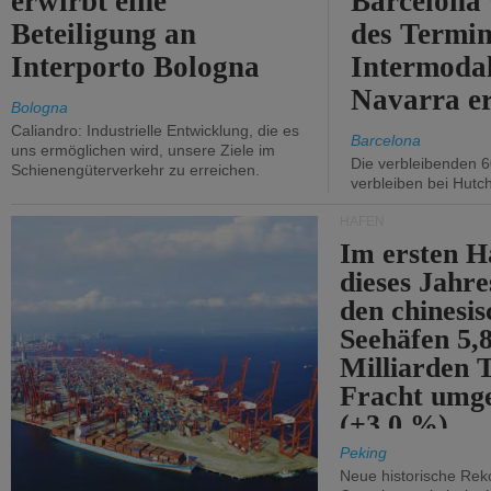
erwirbt eine
Barcelona
Beteiligung an
des Termin
Interporto Bologna
Intermodal
Navarra e
Bologna
Caliandro: Industrielle Entwicklung, die es
Barcelona
uns ermöglichen wird, unsere Ziele im
Die verbleibenden 6
Schienengüterverkehr zu erreichen.
verbleiben bei Hutch
HÄFEN
Im ersten H
dieses Jahr
den chinesi
Seehäfen 5,
Milliarden 
Fracht umg
(+3,0 %).
Peking
Neue historische Rek