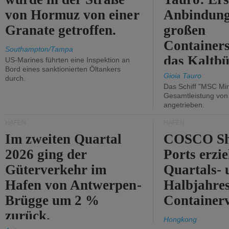
von Hormuz von einer
Anbindung
Granate getroffen.
großen
Containers
Southampton/Tampa
das Kaltbü
US-Marines führten eine Inspektion an
Bord eines sanktionierten Öltankers
Gioia Tauro
durch.
Das Schiff "MSC Mir
Gesamtleistung vo
angetrieben.
HÄFEN
HÄFEN
Im zweiten Quartal
COSCO Sh
2026 ging der
Ports erzie
Güterverkehr im
Quartals- 
Hafen von Antwerpen-
Halbjahre
Brügge um 2 %
Container
zurück.
Hongkong