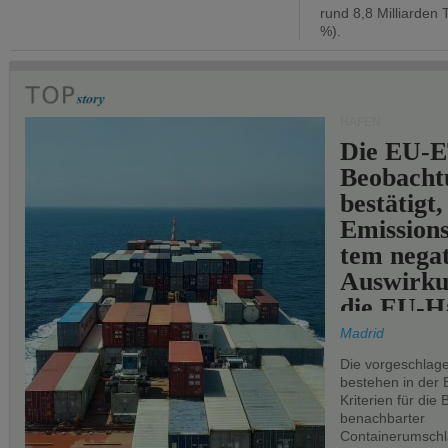
rund 8,8 Milliarden 
%).
HÄFEN
Die EU-E
Beobachtu
bestätigt,
Emissions
tem negat
Auswirku
die EU-Hä
Madrid
Die vorgeschlag
bestehen in der 
Kriterien für di
benachbarter
Containerumschl