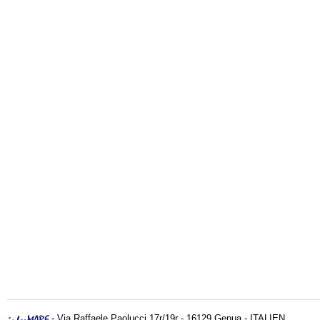
- Via Raffaele Paolucci 17r/19r - 16129 Genua - ITALIEN