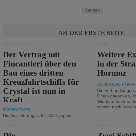
Senden
AB DER ERSTE SEITE
KREUZFAHRTEN
UNFÄLLE
Der Vertrag mit
Weitere Ex
Fincantieri über den
in der Str
Bau eines dritten
Hormuz
Kreuzfahrtschiffs für
Southampton/Teher
Crystal ist nun in
Die Verhandlungen 
Oman dauern an, d
Kraft.
Wiederaufnahme des 
scheint noch in weit
Monaco/Miami
Die Auslieferung ist für 2034 geplant.
SEEVERKEHR
UNFÄLLE
Die
Zwei Schif