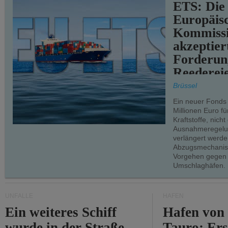
ETS: Die
Europäis
Kommiss
akzeptier
Forderun
Reederei
teilweise.
Brüssel
Ein neuer Fonds
Millionen Euro f
Kraftstoffe, nich
Ausnahmeregelun
verlängert werde
Abzugsmechanism
Vorgehen gegen
Umschlaghäfen.
UNFÄLLE
HÄFEN
Ein weiteres Schiff
Hafen von
wurde in der Straße
Tauro: Ers