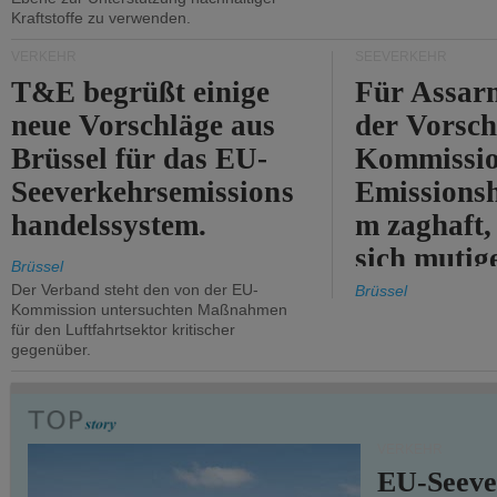
Kraftstoffe zu verwenden.
VERKEHR
SEEVERKEHR
T&E begrüßt einige
Für Assarm
neue Vorschläge aus
der Vorsch
Brüssel für das EU-
Kommissi
Seeverkehrsemissions
Emissionsh
handelssystem.
m zaghaft, 
sich mutig
Brüssel
Maßnahmen
Der Verband steht den von der EU-
Brüssel
Kommission untersuchten Maßnahmen
für den Luftfahrtsektor kritischer
gegenüber.
VERKEHR
EU-Seeve