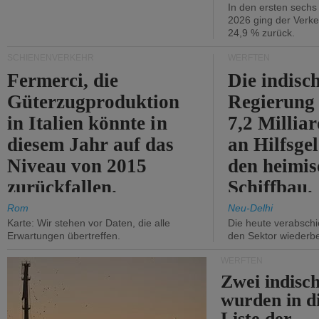
In den ersten sech
2026 ging der Verk
24,9 % zurück.
SCHIENENVERKEHR
WERFTEN
Fermerci, die
Die indisc
Güterzugproduktion
Regierung
in Italien könnte in
7,2 Millia
diesem Jahr auf das
an Hilfsge
Niveau von 2015
den heimi
zurückfallen.
Schiffbau.
Rom
Neu-Delhi
Karte: Wir stehen vor Daten, die alle
Die heute verabschie
Erwartungen übertreffen.
den Sektor wiederb
WERFTEN
Zwei indisc
wurden in d
Liste der