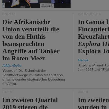
UNFÄLLE
KREUZFAHRTEN
Die Afrikanische
In Genua l
Union verurteilt die
Fincantier
von den Huthis
Kreuzfahrt
beanspruchten
Explora II
Angriffe auf Tanker
Explora Jo
im Roten Meer.
Genua
"Explora IV" und "Ex
Addis Abeba
Jahr 2027 und "Expl
Youssouf: Die Sicherheit der
Schifffahrtswege im Roten Meer ist von
entscheidender strategischer Bedeutung
für Afrika.
HÄFEN
HÄFEN
Im zweiten Quartal
Im zweiten
2019 stiegen die
wurden in