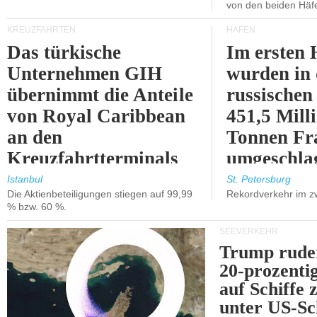
von den beiden Häfe
KREUZFAHRTEN
HÄFEN
Das türkische
Im ersten 
Unternehmen GIH
wurden in
übernimmt die Anteile
russischen
von Royal Caribbean
451,5 Mill
an den
Tonnen Fr
Kreuzfahrtterminals
umgeschla
in Kusadasi und
%).
Istanbul
St. Petersburg
Die Aktienbeteiligungen stiegen auf 99,99
Rekordverkehr im z
Lissabon.
% bzw. 60 %.
SEEVERKEHR
Trump ruder
20-prozenti
auf Schiffe 
unter US-Sc