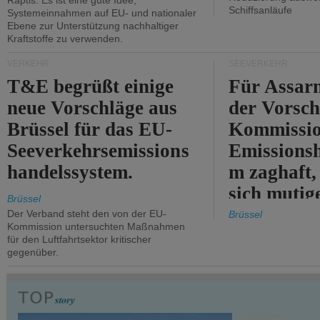
Raptis: Es ist eine gute Idee,
Schiffsanläufe
Systemeinnahmen auf EU- und nationaler
Ebene zur Unterstützung nachhaltiger
Kraftstoffe zu verwenden.
VERKEHR
SEEVERKEHR
T&E begrüßt einige
Für Assarm
neue Vorschläge aus
der Vorsch
Brüssel für das EU-
Kommissi
Seeverkehrsemissions
Emissionsh
handelssystem.
m zaghaft, 
sich mutig
Brüssel
Maßnahmen
Der Verband steht den von der EU-
Brüssel
Kommission untersuchten Maßnahmen
für den Luftfahrtsektor kritischer
gegenüber.
VERKEHR