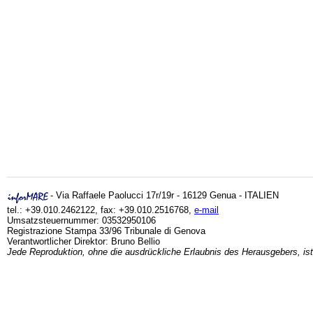
- Via Raffaele Paolucci 17r/19r - 16129 Genua - ITALIEN
tel.: +39.010.2462122, fax: +39.010.2516768,
e-mail
Umsatzsteuernummer: 03532950106
Registrazione Stampa 33/96 Tribunale di Genova
Verantwortlicher Direktor: Bruno Bellio
Jede Reproduktion, ohne die ausdrückliche Erlaubnis des Herausgebers, ist