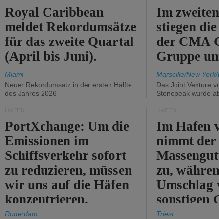
Royal Caribbean
Im zweiten
meldet Rekordumsätze
stiegen di
für das zweite Quartal
der CMA
(April bis Juni).
Gruppe um
Miami
Marseille/New York/
Neuer Rekordumsatz in der ersten Hälfte
Das Joint Venture v
des Jahres 2026
Stonepeak wurde a
HÄFEN
HÄFEN
PortXchange: Um die
Im Hafen v
Emissionen im
nimmt der
Schiffsverkehr sofort
Massengut
zu reduzieren, müssen
zu, währen
wir uns auf die Häfen
Umschlag 
konzentrieren.
sonstigen 
abnimmt.
Rotterdam
Triest