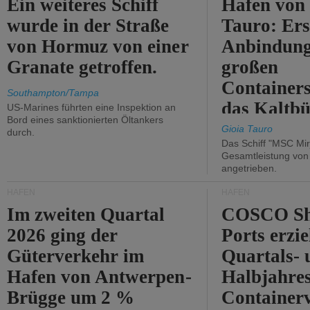
Ein weiteres Schiff
Hafen von
wurde in der Straße
Tauro: Ers
von Hormuz von einer
Anbindung
Granate getroffen.
großen
Containers
Southampton/Tampa
das Kaltbü
US-Marines führten eine Inspektion an
Bord eines sanktionierten Öltankers
Gioia Tauro
durch.
Das Schiff "MSC Mir
Gesamtleistung vo
angetrieben.
HÄFEN
HÄFEN
Im zweiten Quartal
COSCO Sh
2026 ging der
Ports erzie
Güterverkehr im
Quartals- 
Hafen von Antwerpen-
Halbjahre
Brügge um 2 %
Container