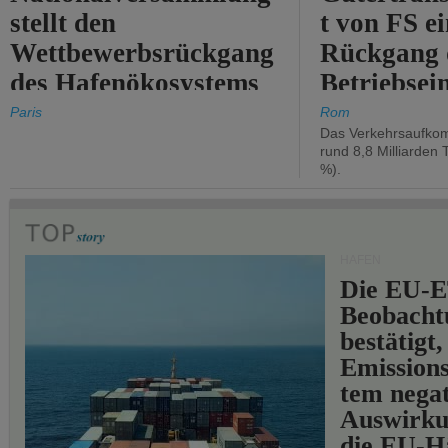
stellt den
t von FS e
Wettbewerbsrückgang
Rückgang 
des Hafenökosystems
Betriebse
des Staates fest.
um 2,7 %.
Paris
Rom
Das Verkehrsaufkom
rund 8,8 Milliarden 
%).
HÄFEN
Die EU-E
Beobachtu
bestätigt,
Emissions
tem negat
Auswirku
die EU-Hä