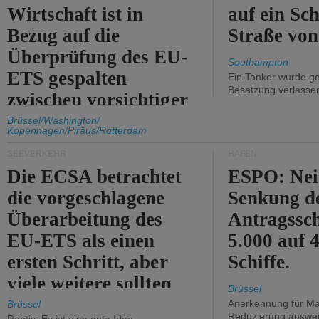
Wirtschaft ist in
auf ein Sch
Bezug auf die
Straße vo
Überprüfung des EU-
Southampton
ETS gespalten
Ein Tanker wurde ge
Besatzung verlasse
zwischen vorsichtiger
Unterstützung und
Brüssel/Washington/
Kopenhagen/Piräus/Rotterdam
Kritik.
SEEVERKEHR
HÄFEN
Die ECSA betrachtet
ESPO: Nei
die vorgeschlagene
Senkung d
Überarbeitung des
Antragssc
EU-ETS als einen
5.000 auf
ersten Schritt, aber
Schiffe.
viele weitere sollten
Brüssel
folgen.
Anerkennung für M
Brüssel
Reduzierung auswe