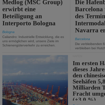
Medlog (MSC Group)
Die Hafen
erwirbt eine
Barcelona
Beteiligung an
des Termin
Interporto Bologna
Intermodal
Navarra e
Bologna
Caliandro: Industrielle Entwicklung, die es
Barcelona
uns ermöglichen wird, unsere Ziele im
Die verbleibenden 6
Schienengüterverkehr zu erreichen.
verbleiben bei Hutch
HÄFEN
Im ersten H
dieses Jahr
den chinesi
Seehäfen 5,
Milliarden 
Fracht umg
(+3,0 %).