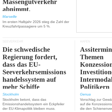
Massengutverkehr
abnimmt.
Marseille
Im ersten Halbjahr 2026 stieg die Zahl der
Kreuzfahrtpassagiere um 5 %.
SEEVERKEHR
HÄFEN
Die schwedische
Assitermin
Regierung fordert,
Themen
dass das EU-
Konzessio
Seeverkehrsemissions
Investitio
handelssystem auf
Intermodal
mehr Schiffe
Politikern
ausgeweitet wird.
näherbring
Stockholm
Genua
Stockholm betont, dass das
Vorschlag zur Gewä
Emissionshandelssystem ein Eckpfeiler
auf die Konzessions
der EU-Klimapolitik bleiben muss.
die den Schienenve