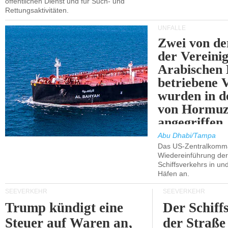
öffentlichen Dienst und für Such- und
Rettungsaktivitäten.
UNFÄLLE
Zwei von 
der Vereini
Arabischen
betriebene
wurden in d
von Hormu
angegriffen.
Abu Dhabi/Tampa
Das US-Zentralkomma
Wiedereinführung der
Schiffsverkehrs in un
Häfen an.
SEEVERKEHR
SEEVERKEHR
Trump kündigt eine
Der Schiff
Steuer auf Waren an,
der Straße