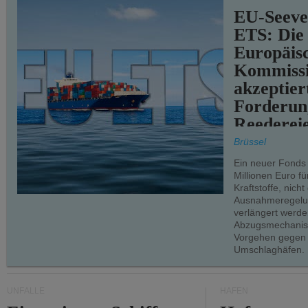
EU-Seeve
ETS: Die
Europäis
Kommiss
akzeptier
Forderun
Reederei
teilweise.
Brüssel
Ein neuer Fonds
Millionen Euro f
Kraftstoffe, nich
Ausnahmeregelun
verlängert werde
Abzugsmechanism
Vorgehen gegen
Umschlaghäfen.
UNFÄLLE
HÄFEN