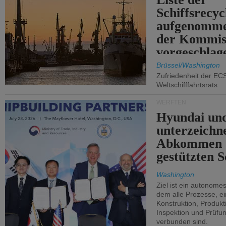
Schiffsrecyc
aufgenomme
der Kommis
vorgeschlag
Brüssel/Washington
Zufriedenheit der EC
Weltschifffahrtsrats
WERFTEN
Hyundai un
unterzeichn
Abkommen 
gestützten S
Washington
Ziel ist ein autonome
dem alle Prozesse, ei
Konstruktion, Produkti
Inspektion und Prüfun
verbunden sind.