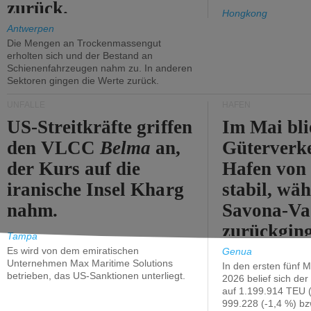
zurück.
Hongkong
Antwerpen
Die Mengen an Trockenmassengut
erholten sich und der Bestand an
Schienenfahrzeugen nahm zu. In anderen
Sektoren gingen die Werte zurück.
UNFÄLLE
HÄFEN
US-Streitkräfte griffen
Im Mai bli
den VLCC
Belma
an,
Güterverk
der Kurs auf die
Hafen von
iranische Insel Kharg
stabil, wäh
nahm.
Savona-Va
zurückging
Tampa
Es wird von dem emiratischen
Genua
Unternehmen Max Maritime Solutions
In den ersten fünf 
betrieben, das US-Sanktionen unterliegt.
2026 belief sich de
auf 1.199.914 TEU 
999.228 (-1,4 %) bz