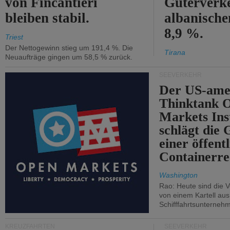
von Fincantieri
Güterverke
bleiben stabil.
albanisch
8,9 %.
Triest
Der Nettogewinn stieg um 191,4 %. Die
Tirana
Neuaufträge gingen um 58,5 % zurück.
SEEVERKEHR
Der US-ame
Thinktank 
Markets Ins
schlägt die
einer öffent
Containerre
Washington
Rao: Heute sind die V
von einem Kartell au
Schifffahrtsunterneh
KREUZFAHRTEN
SEEVERKEHR