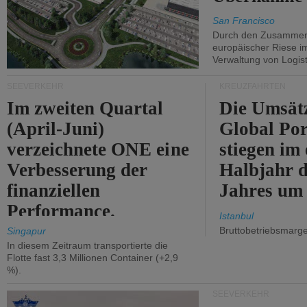
San Francisco
Durch den Zusammens
europäischer Riese i
Verwaltung von Logist
SEEVERKEHR
KREUZFAHRTEN
Im zweiten Quartal
Die Umsät
(April-Juni)
Global Por
verzeichnete ONE eine
stiegen im 
Verbesserung der
Halbjahr d
finanziellen
Jahres um
Performance.
Istanbul
Bruttobetriebsmarg
Singapur
In diesem Zeitraum transportierte die
Flotte fast 3,3 Millionen Container (+2,9
%).
SEEVERKEHR