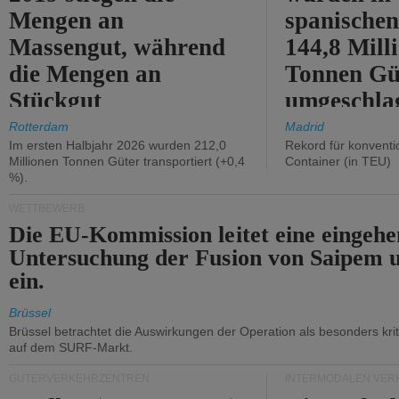
Mengen an
spanische
Massengut, während
144,8 Mill
die Mengen an
Tonnen Gü
Stückgut
umgeschla
zurückgingen.
%).
Rotterdam
Madrid
Im ersten Halbjahr 2026 wurden 212,0
Rekord für konventi
Millionen Tonnen Güter transportiert (+0,4
Container (in TEU)
%).
WETTBEWERB
Die EU-Kommission leitet eine eingeh
Untersuchung der Fusion von Saipem 
ein.
Brüssel
Brüssel betrachtet die Auswirkungen der Operation als besonders kri
auf dem SURF-Markt.
GÜTERVERKEHRZENTREN
INTERMODALEN VER