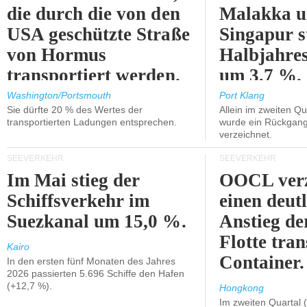
die durch die von den
Malakka 
USA geschützte Straße
Singapur s
von Hormus
Halbjahres
transportiert werden.
um 3,7 %.
Washington/Portsmouth
Port Klang
Sie dürfte 20 % des Wertes der
Allein im zweiten Qu
transportierten Ladungen entsprechen.
wurde ein Rückgang
verzeichnet.
SEEVERKEHR
SEEVERKEHR
Im Mai stieg der
OOCL verz
Schiffsverkehr im
einen deut
Suezkanal um 15,0 %.
Anstieg de
Flotte tran
Kairo
Container.
In den ersten fünf Monaten des Jahres
2026 passierten 5.696 Schiffe den Hafen
(+12,7 %).
Hongkong
Im zweiten Quartal (