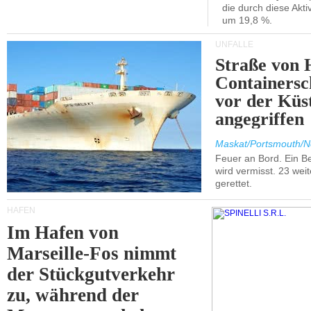
die durch diese Akti
um 19,8 %.
UNFÄLLE
Straße von 
Containersc
vor der Kü
angegriffen
Maskat/Portsmouth/N
Feuer an Bord. Ein B
wird vermisst. 23 wei
gerettet.
HÄFEN
Im Hafen von
Marseille-Fos nimmt
der Stückgutverkehr
zu, während der