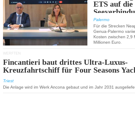
ETS auf die
Seeverbindu
Westsizilien
Palermo
Für die Strecken Nea
Genua-Palermo variier
Kosten zwischen 2,9 
Millionen Euro.
WERFTEN
Fincantieri baut drittes Ultra-Luxus-
Kreuzfahrtschiff für Four Seasons Yac
Triest
Die Anlage wird im Werk Ancona gebaut und im Jahr 2031 ausgeliefer