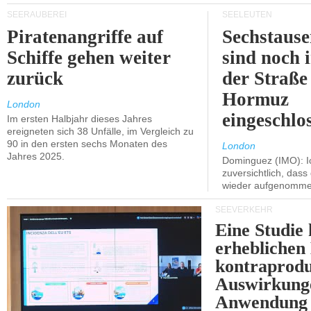
SEERÄUBEREI
SEELEUTEN
Piratenangriffe auf
Sechstause
Schiffe gehen weiter
sind noch 
zurück
der Straße
Hormuz
London
eingeschlo
Im ersten Halbjahr dieses Jahres
ereigneten sich 38 Unfälle, im Vergleich zu
90 in den ersten sechs Monaten des
London
Jahres 2025.
Dominguez (IMO): Ic
zuversichtlich, das
wieder aufgenomme
SEEVERKEHR
Eine Studie 
erheblichen
kontraprodu
Auswirkung
Anwendung 