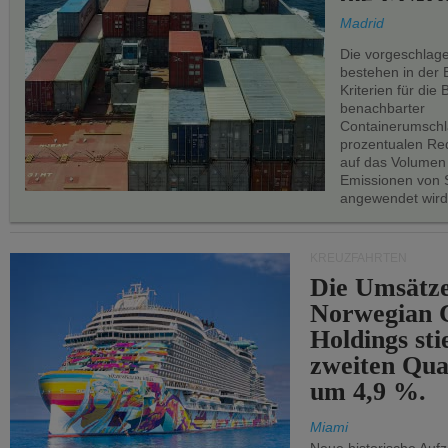
Madrid
Die vorgeschlag
bestehen in der 
Kriterien für di
benachbarter
Containerumschl
prozentualen Red
auf das Volumen
Emissionen von S
angewendet wird
KREUZFAHRTEN
Die Umsätze
Norwegian C
Holdings sti
zweiten Qua
um 4,9 %.
Miami