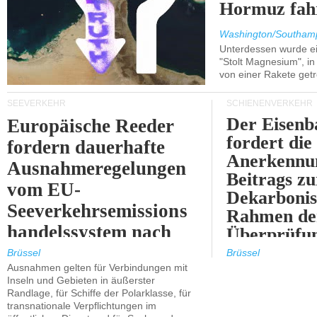
Hormuz fah
Washington/Southam
Unterdessen wurde ein
"Stolt Magnesium", i
von einer Rakete getr
SEEVERKEHR
SCHIENENVERKEHR
Der Eisenb
Europäische Reeder
fordert die
fordern dauerhafte
Anerkennun
Ausnahmeregelungen
Beitrags zu
vom EU-
Dekarbonis
Seeverkehrsemissions
Rahmen de
handelssystem nach
Überprüfun
2030.
ETS.
Brüssel
Brüssel
Ausnahmen gelten für Verbindungen mit
Inseln und Gebieten in äußerster
Randlage, für Schiffe der Polarklasse, für
transnationale Verpflichtungen im