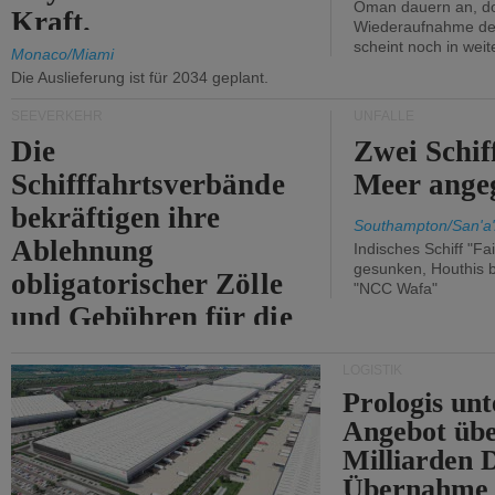
Oman dauern an, d
Kraft.
Wiederaufnahme des 
scheint noch in weit
Monaco/Miami
Die Auslieferung ist für 2034 geplant.
SEEVERKEHR
UNFÄLLE
Die
Zwei Schif
Schifffahrtsverbände
Meer angeg
bekräftigen ihre
Southampton/San'a'
Ablehnung
Indisches Schiff "Fa
gesunken, Houthis b
obligatorischer Zölle
"NCC Wafa"
und Gebühren für die
Durchfahrt der Straße
LOGISTIK
von Hormuz.
Prologis unt
Angebot übe
Milliarden 
Übernahme 