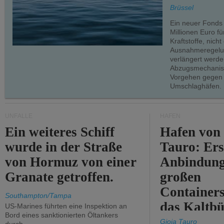
teilweise.
Brüssel
Ein neuer Fonds
Millionen Euro f
Kraftstoffe, nich
Ausnahmeregelun
verlängert werde
Abzugsmechanism
Vorgehen gegen
Umschlaghäfen.
UNFÄLLE
HÄFEN
Ein weiteres Schiff
Hafen von
wurde in der Straße
Tauro: Ers
von Hormuz von einer
Anbindung
Granate getroffen.
großen
Containers
Southampton/Tampa
das Kaltbü
US-Marines führten eine Inspektion an
Bord eines sanktionierten Öltankers
Gioia Tauro