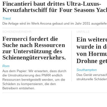
Fincantieri baut drittes Ultra-Luxus-
Kreuzfahrtschiff für Four Seasons Yac
Triest
Die Anlage wird im Werk Ancona gebaut und im Jahr 2031 ausgeliefer
SCHIENENVERKEHR
UNFÄLLE
Fermerci fordert die
Ein weiter
Suche nach Ressourcen
wurde in d
zur Unterstützung des
von Hormu
Schienengüterverkehrs.
Drohne get
Rom
Southampton
Aus dem Papier: Wir erwarten, dass durch
Das Gerät verursach
die Umstrukturierung des PNRR endlich
strukturelle Schäden
Ressourcen bereitgestellt werden, um die
Schäden zu kompensieren, die den
Betreibern entstehen.