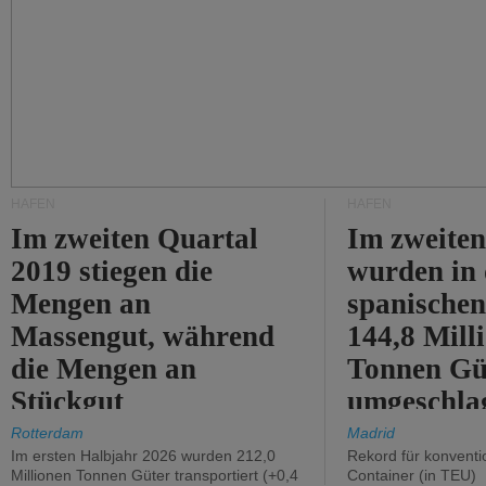
HÄFEN
HÄFEN
Im zweiten Quartal
Im zweiten
2019 stiegen die
wurden in
Mengen an
spanische
Massengut, während
144,8 Mill
die Mengen an
Tonnen Gü
Stückgut
umgeschla
zurückgingen.
%).
Rotterdam
Madrid
Im ersten Halbjahr 2026 wurden 212,0
Rekord für konventi
Millionen Tonnen Güter transportiert (+0,4
Container (in TEU)