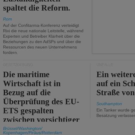
spaltet die Reform.
Rom
Auf der Confitarma-Konferenz verteidigt
Rixi die neue nationale Leitstelle, während
Experten und Betreiber Klarheit über die
Beziehungen zu den AdSPs und über die
Ressourcen des neuen Unternehmens
fordern.
GESETZGEBUNG
UNFÄLLE
Die maritime
Ein weiter
Wirtschaft ist in
auf ein Sch
Bezug auf die
Straße vo
Überprüfung des EU-
Southampton
ETS gespalten
Ein Tanker wurde ge
Besatzung verlasse
zwischen vorsichtiger
Unterstützung und
Brüssel/Washington/
Kopenhagen/Piräus/Rotterdam