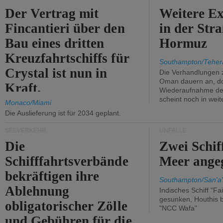
Der Vertrag mit
Weitere Ex
Fincantieri über den
in der Str
Bau eines dritten
Hormuz
Kreuzfahrtschiffs für
Southampton/Teher
Crystal ist nun in
Die Verhandlungen 
Oman dauern an, d
Kraft.
Wiederaufnahme des 
scheint noch in weit
Monaco/Miami
Die Auslieferung ist für 2034 geplant.
SEEVERKEHR
UNFÄLLE
Die
Zwei Schif
Schifffahrtsverbände
Meer angeg
bekräftigen ihre
Southampton/San'a'
Ablehnung
Indisches Schiff "Fa
gesunken, Houthis b
obligatorischer Zölle
"NCC Wafa"
und Gebühren für die