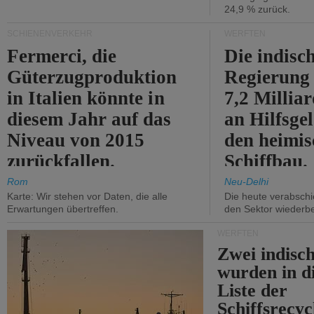
24,9 % zurück.
SCHIENENVERKEHR
WERFTEN
Fermerci, die
Die indisc
Güterzugproduktion
Regierung
in Italien könnte in
7,2 Millia
diesem Jahr auf das
an Hilfsge
Niveau von 2015
den heimi
zurückfallen.
Schiffbau.
Rom
Neu-Delhi
Karte: Wir stehen vor Daten, die alle
Die heute verabschie
Erwartungen übertreffen.
den Sektor wiederb
WERFTEN
Zwei indisc
wurden in d
Liste der
Schiffsrecyc