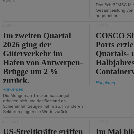
durch.
Das Schiff "MSC Mir
Gesamtleistung vo
angetrieben.
HÄFEN
HÄFEN
Im zweiten Quartal
COSCO Sh
2026 ging der
Ports erzie
Güterverkehr im
Quartals- 
Hafen von Antwerpen-
Halbjahre
Brügge um 2 %
Container
zurück.
Hongkong
Antwerpen
Die Mengen an Trockenmassengut
erholten sich und der Bestand an
Schienenfahrzeugen nahm zu. In anderen
Sektoren gingen die Werte zurück.
UNFÄLLE
HÄFEN
US-Streitkräfte griffen
Im Mai bli