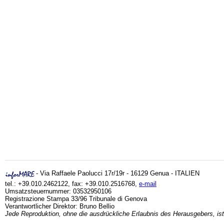
- Via Raffaele Paolucci 17r/19r - 16129 Genua - ITALIEN
tel.: +39.010.2462122, fax: +39.010.2516768,
e-mail
Umsatzsteuernummer: 03532950106
Registrazione Stampa 33/96 Tribunale di Genova
Verantwortlicher Direktor: Bruno Bellio
Jede Reproduktion, ohne die ausdrückliche Erlaubnis des Herausgebers, ist