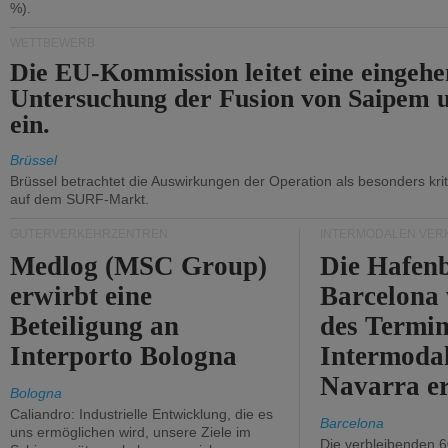
%).
WETTBEWERB
Die EU-Kommission leitet eine eingeh
Untersuchung der Fusion von Saipem 
ein.
Brüssel
Brüssel betrachtet die Auswirkungen der Operation als besonders kri
auf dem SURF-Markt.
GÜTERVERKEHRZENTREN
INTERMODALEN VER
Medlog (MSC Group)
Die Hafen
erwirbt eine
Barcelona
Beteiligung an
des Termin
Interporto Bologna
Intermodal
Navarra e
Bologna
Caliandro: Industrielle Entwicklung, die es
Barcelona
uns ermöglichen wird, unsere Ziele im
Die verbleibenden 6