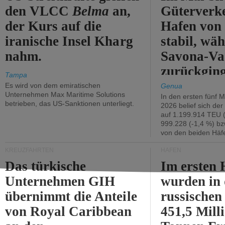
den VLCC
Belma
an,
Güterverk
der Kurs auf die
Hafen von
iranische Insel Kharg
stabil, wäh
nahm.
Savona-Va
zurückging
Tampa
Es wird von dem emiratischen
Genua
Unternehmen Max Maritime Solutions
In den ersten fünf 
betrieben, das US-Sanktionen unterliegt.
2026 belief sich de
auf 1.199.914 TEU 
999.228 (-1,4 %) bz
von den beiden Häfe
KREUZFAHRTEN
HÄFEN
Das türkische
Im ersten 
Unternehmen GIH
wurden in
übernimmt die Anteile
russischen
von Royal Caribbean
451,5 Mill