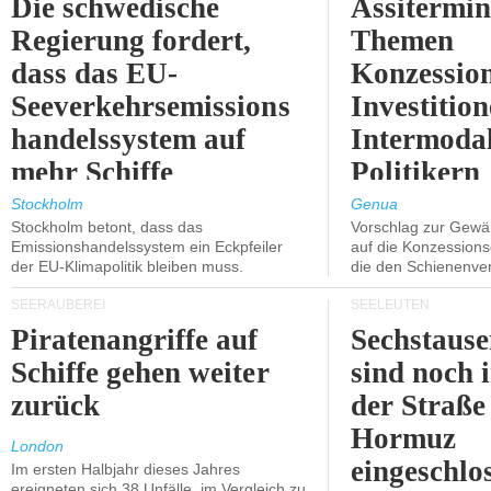
Die schwedische
Assitermin
Regierung fordert,
Themen
dass das EU-
Konzessio
Seeverkehrsemissions
Investitio
handelssystem auf
Intermodal
mehr Schiffe
Politikern
ausgeweitet wird.
näherbring
Stockholm
Genua
Stockholm betont, dass das
Vorschlag zur Gewä
Emissionshandelssystem ein Eckpfeiler
auf die Konzessions
der EU-Klimapolitik bleiben muss.
die den Schienenve
SEERÄUBEREI
SEELEUTEN
Piratenangriffe auf
Sechstause
Schiffe gehen weiter
sind noch 
zurück
der Straße
Hormuz
London
eingeschlo
Im ersten Halbjahr dieses Jahres
ereigneten sich 38 Unfälle, im Vergleich zu