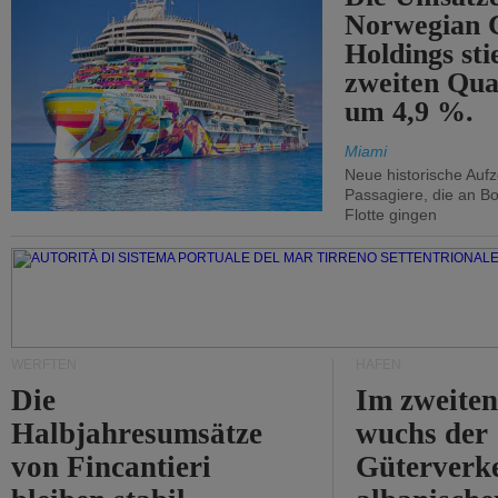
Norwegian C
Holdings sti
zweiten Qua
um 4,9 %.
Miami
Neue historische Auf
Passagiere, die an Bo
Flotte gingen
WERFTEN
HÄFEN
Die
Im zweiten
Halbjahresumsätze
wuchs der
von Fincantieri
Güterverke