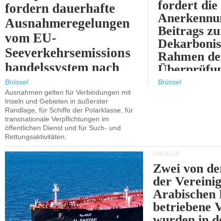
fordert die
fordern dauerhafte
Anerkennun
Ausnahmeregelungen
Beitrags zu
vom EU-
Dekarbonis
Seeverkehrsemissions
Rahmen de
handelssystem nach
Überprüfun
2030.
ETS.
Brüssel
Brüssel
Ausnahmen gelten für Verbindungen mit
Inseln und Gebieten in äußerster
Randlage, für Schiffe der Polarklasse, für
transnationale Verpflichtungen im
öffentlichen Dienst und für Such- und
Rettungsaktivitäten.
UNFÄLLE
Zwei von 
der Vereini
Arabischen
betriebene
wurden in d