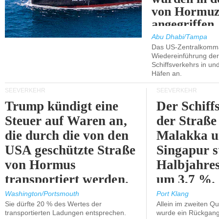
von Hormu
angegriffen.
Abu Dhabi/Tampa
Das US-Zentralkomma
Wiedereinführung der
Schiffsverkehrs in un
Häfen an.
SEEVERKEHR
SEEVERKEHR
Trump kündigt eine
Der Schiff
Steuer auf Waren an,
der Straße
die durch die von den
Malakka 
USA geschützte Straße
Singapur s
von Hormus
Halbjahres
transportiert werden.
um 3,7 %.
Washington/Portsmouth
Port Klang
Sie dürfte 20 % des Wertes der
Allein im zweiten Qu
transportierten Ladungen entsprechen.
wurde ein Rückgang