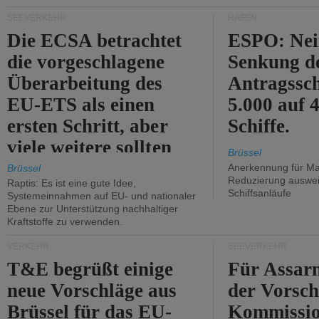
Kritik.
SEEVERKEHR
HÄFEN
Die ECSA betrachtet
ESPO: Nei
die vorgeschlagene
Senkung d
Überarbeitung des
Antragssc
EU-ETS als einen
5.000 auf
ersten Schritt, aber
Schiffe.
viele weitere sollten
Brüssel
folgen.
Anerkennung für M
Brüssel
Reduzierung auswe
Raptis: Es ist eine gute Idee,
Schiffsanläufe
Systemeinnahmen auf EU- und nationaler
Ebene zur Unterstützung nachhaltiger
Kraftstoffe zu verwenden.
VERKEHR
SEEVERKEHR
T&E begrüßt einige
Für Assarm
neue Vorschläge aus
der Vorsch
Brüssel für das EU-
Kommissi