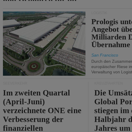
Durchfahrt der Straße
LOGISTIK
von Hormuz.
Prologis unt
Angebot übe
Milliarden 
Übernahme 
San Francisco
Durch den Zusammens
europäischer Riese i
Verwaltung von Logist
SEEVERKEHR
KREUZFAHRTEN
Im zweiten Quartal
Die Umsät
(April-Juni)
Global Por
verzeichnete ONE eine
stiegen im 
Verbesserung der
Halbjahr d
finanziellen
Jahres um