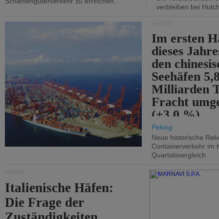
Schienengüterverkehr zu erreichen.
verbleiben bei Hutch
HÄFEN
Im ersten H
dieses Jahr
den chinesi
Seehäfen 5,
Milliarden 
Fracht umg
(+3,0 %).
Peking
Neue historische Rek
Containerverkehr im 
Quartalsvergleich
HÄFEN
Italienische Häfen:
Die Frage der
Zuständigkeiten