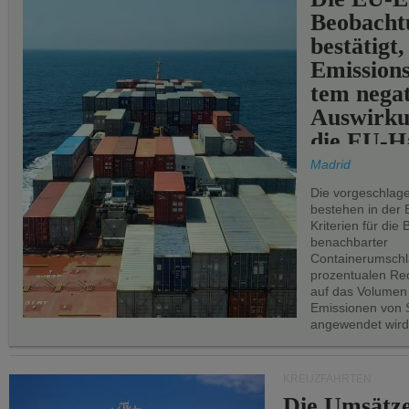
Beobachtu
bestätigt,
Emissions
tem negat
Auswirku
die EU-Hä
Madrid
Die vorgeschlag
bestehen in der 
Kriterien für di
benachbarter
Containerumschl
prozentualen Red
auf das Volumen
Emissionen von S
angewendet wird
KREUZFAHRTEN
Die Umsätze