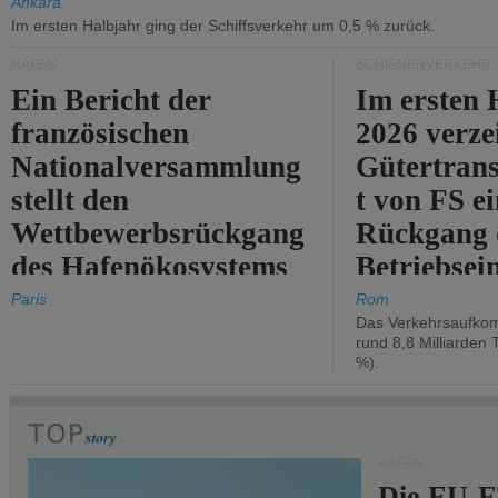
Ankara
Im ersten Halbjahr ging der Schiffsverkehr um 0,5 % zurück.
HÄFEN
SCHIENENVERKEHR
Ein Bericht der
Im ersten 
französischen
2026 verze
Nationalversammlung
Gütertran
stellt den
t von FS e
Wettbewerbsrückgang
Rückgang 
des Hafenökosystems
Betriebse
des Staates fest.
um 2,7 %.
Paris
Rom
Das Verkehrsaufkom
rund 8,8 Milliarden 
%).
HÄFEN
Die EU-E