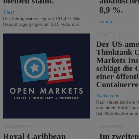
bleiben stabil.
albanisch
8,9 %.
Triest
Der Nettogewinn stieg um 191,4 %. Die
Tirana
Neuaufträge gingen um 58,5 % zurück.
SEEVERKEHR
Der US-ame
Thinktank 
Markets Ins
schlägt die
einer öffent
Containerre
Washington
Rao: Heute sind die V
von einem Kartell au
Schifffahrtsunterneh
KREUZFAHRTEN
SEEVERKEHR
Royal Caribbean
Im zweiten