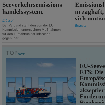
Seeverkehrsemissions
Emissionsh
handelssystem.
m zaghaft, 
sich mutig
Brüssel
Maßnahmen
Der Verband steht den von der EU-
Brüssel
Kommission untersuchten Maßnahmen
für den Luftfahrtsektor kritischer
gegenüber.
VERKEHR
EU-Seeve
ETS: Die
Europäis
Kommiss
akzeptier
Forderun
Reederei