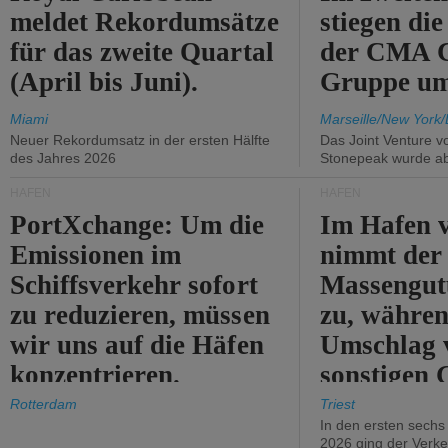
meldet Rekordumsätze
stiegen di
für das zweite Quartal
der CMA
(April bis Juni).
Gruppe um
Miami
Marseille/New York/
Neuer Rekordumsatz in der ersten Hälfte
Das Joint Venture v
des Jahres 2026
Stonepeak wurde a
HÄFEN
HÄFEN
PortXchange: Um die
Im Hafen v
Emissionen im
nimmt der
Schiffsverkehr sofort
Massengut
zu reduzieren, müssen
zu, währen
wir uns auf die Häfen
Umschlag 
konzentrieren.
sonstigen 
abnimmt.
Rotterdam
Triest
In den ersten sech
2026 ging der Verk