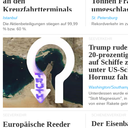
an den
Tonnen Fr
Kreuzfahrtterminals
umgeschla
in Kusadasi und
%).
Istanbul
St. Petersburg
Die Aktienbeteiligungen stiegen auf 99,99
Rekordverkehr im z
Lissabon.
% bzw. 60 %.
SEEVERKEHR
Trump ruder
20-prozenti
auf Schiffe 
unter US-Sc
Hormuz fah
Washington/Southam
Unterdessen wurde ein
"Stolt Magnesium", i
von einer Rakete getr
SEEVERKEHR
SCHIENENVERKEHR
Der Eisenb
Europäische Reeder