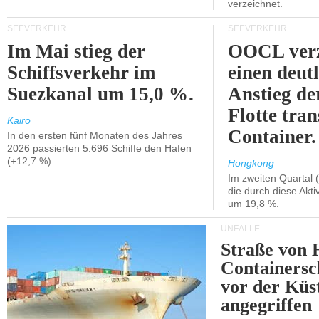
verzeichnet.
SEEVERKEHR
SEEVERKEHR
Im Mai stieg der
OOCL verz
Schiffsverkehr im
einen deut
Suezkanal um 15,0 %.
Anstieg de
Flotte tran
Kairo
Container.
In den ersten fünf Monaten des Jahres
2026 passierten 5.696 Schiffe den Hafen
(+12,7 %).
Hongkong
Im zweiten Quartal (
die durch diese Akti
um 19,8 %.
UNFÄLLE
Straße von 
Containersc
vor der Kü
angegriffen