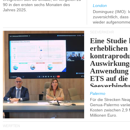
90 in den ersten sechs Monaten des
London
Jahres 2025.
Dominguez (IMO): Ic
zuversichtlich, das
wieder aufgenomme
SEEVERKEHR
Eine Studie 
erheblichen
kontraprodu
Auswirkung
Anwendung 
ETS auf die
Seeverbindu
Westsizilien
Palermo
Für die Strecken Nea
Genua-Palermo variier
Kosten zwischen 2,9 
Millionen Euro.
WERFTEN