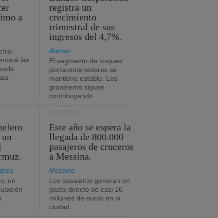
cer
registra un
timo a
crecimiento
trimestral de sus
ingresos del 4,7%.
Atenas
chia-
ntará las
El segmento de buques
desde
portacontenedores se
aia.
mantiene estable. Los
graneleros siguen
contribuyendo.
PUERTOS
nelero
Este año se espera la
 un
llegada de 800.000
l
pasajeros de cruceros
Ormuz.
a Messina.
dres
Messina
s, un
Los pasajeros generan un
pulación
gasto directo de casi 16
o.
millones de euros en la
ciudad.