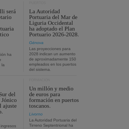
PUERTOS
li será
La Autoridad
tario
Portuaria del Mar de
Liguria Occidental
tuaria
ha adoptado el Plan
tico
Portuario 2026-2028.
Génova
Las proyecciones para
2028 indican un aumento
ión ha
de aproximadamente 150
e
empleados en los puertos
 la
del sistema.
FORMACIÓN
Un millón y medio
Sur del
de euros para
 Jónico
formación en puertos
l ajuste
toscanos.
o.
Livorno
La Autoridad Portuaria del
Tirreno Septentrional ha
 ingresos