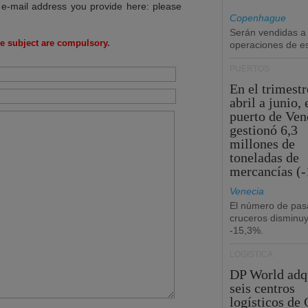
 e-mail address you provide here: please
Copenhague
Serán vendidas a
e subject are compulsory.
operaciones de esc
PUERTOS
En el trimestr
abril a junio, 
puerto de Ven
gestionó 6,3
millones de
toneladas de
mercancías (-
Venecia
El número de pas
cruceros disminu
-15,3%.
LOGÍSTICA
DP World adq
seis centros
logísticos de