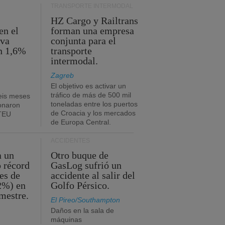
TRANSPORTE INTERMODAL
HZ Cargo y Railtrans
en el
forman una empresa
eva
conjunta para el
n 1,6%
transporte
intermodal.
Zagreb
El objetivo es activar un
tráfico de más de 500 mil
eis meses
toneladas entre los puertos
onaron
de Croacia y los mercados
 TEU
de Europa Central.
ACCIDENTES
a un
Otro buque de
o récord
GasLog sufrió un
es de
accidente al salir del
2%) en
Golfo Pérsico.
imestre.
El Pireo/Southampton
Daños en la sala de
máquinas