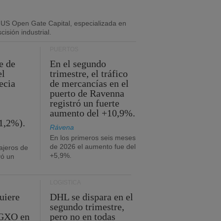
 US Open Gate Capital, especializada en
isión industrial.
PUERTOS
e de
En el segundo
el
trimestre, el tráfico
ecia
de mercancías en el
puerto de Ravenna
registró un fuerte
aumento del +10,9%.
1,2%).
Rávena
En los primeros seis meses
de 2026 el aumento fue del
ajeros de
+5,9%.
yó un
LOGÍSTICA
uiere
DHL se dispara en el
segundo trimestre,
 GXO en
pero no en todas