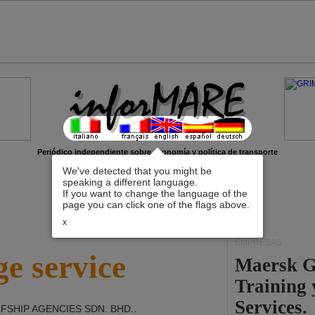
Periódico independiente sobre economía y política de transporte
We've detected that you might be
speaking a different language.
If you want to change the language of the
page you can click one of the flags above.
x
EMPRESAS
e service
Maersk G
Training
Services.
FSHIP AGENCIES SDN. BHD.
.