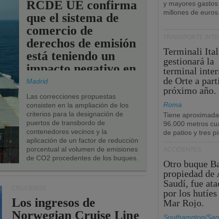
RCDE UE confirma
y mayores gastos
millones de euros
que el sistema de
comercio de
TRANSPORTE INT
derechos de emisión
Terminali Ital
está teniendo un
gestionará la
impacto negativo en
terminal inte
los puertos de la
de Orte a part
Madrid
próximo año.
UE.
Las correcciones propuestas
Roma
consisten en la ampliación de los
criterios para la designación de
Tiene aproximad
puertos de transbordo de
96.000 metros cu
contenedores vecinos y la
de patios y tres pi
aplicación de un factor de reducción
porcentual al volumen de emisiones
ACCIDENTES
de CO2 procedentes de los buques.
Otro buque Ba
propiedad de 
Saudí, fue at
CRUCEROS
por los hutíes
Los ingresos de
Mar Rojo.
Norwegian Cruise Line
Southampton/San