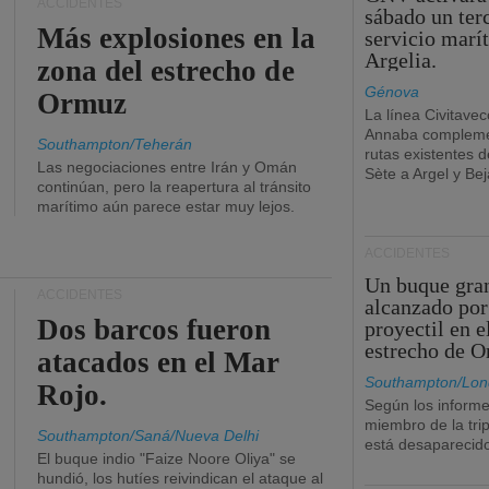
ACCIDENTES
sábado un ter
Más explosiones en la
servicio marí
Argelia.
zona del estrecho de
Génova
Ormuz
La línea Civitavec
Annaba compleme
Southampton/Teherán
rutas existentes 
Las negociaciones entre Irán y Omán
Sète a Argel y Bej
continúan, pero la reapertura al tránsito
marítimo aún parece estar muy lejos.
ACCIDENTES
Un buque gra
ACCIDENTES
alcanzado por
Dos barcos fueron
proyectil en e
estrecho de 
atacados en el Mar
Southampton/Lon
Rojo.
Según los informe
miembro de la tri
Southampton/Saná/Nueva Delhi
está desaparecid
El buque indio "Faize Noore Oliya" se
hundió, los hutíes reivindican el ataque al