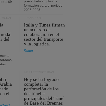
presentado su plan de
 de 1,69
formación para el periodo
.
2026-2028.
ERMODAL
TRANSPORTE
ia
Italia y Túnez firman
un acuerdo de
rmodal
colaboración en el
ir del
sector del transporte
y la logística.
Roma
amente
adrados
stas.
INFRAESTRUCTURAS
hri,
Hoy se ha logrado
Arabia
completar la
acado
perforación de los
 en el
dos túneles
principales del Túnel
de Base del Brenner.
á/Riad