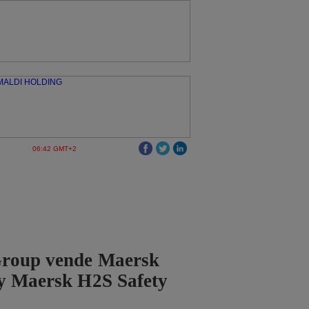
06:42 GMT+2
roup vende Maersk
 y Maersk H2S Safety