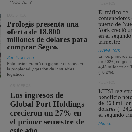
"NCC Wafa"
PUERTOS
El tráfico de
LOGÍSTICA
contenedores 
Prologis presenta una
puerto de Nu
York creció u
oferta de 18.800
en el segundo
millones de dólares para
trimestre.
comprar Segro.
Nueva York
En los primeros s
San Francisco
de 2026, se gesti
Esta fusión creará un gigante europeo en
4,43 millones de
la propiedad y gestión de inmuebles
(+0,2%).
logísticos.
PUERTOS
CRUCEROS
ICTSI registr
Los ingresos de
beneficio net
Global Port Holdings
de 363 millon
dólares (+24,
crecieron un 27% en
el segundo tr
el primer semestre de
Manila
este año.