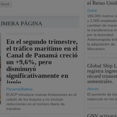
el Reino Unid
Send
Dubái
186.000 metros c
y 2.000 empleado
RIMERA PÁGINA
cambian de manos
la transferencia 
TRANSPORTE MARÍTIMO
por la Autoridad
Antimonopolio bri
En el segundo trimestre,
la adquisición de
el tráfico marítimo en el
Wincanton.
Canal de Panamá creció
TRANSPORTE MARÍ
un +9,6%, pero
Global Ship 
disminuyó
registra ingre
significativamente en
récord trimest
semestrales.
junio.
Atenas
Panamá/Balboa
El aumento de los
El ACP introduce nuevas limitaciones en el
repercute en los b
calado de los buques y no excluye
reducciones en el número diario de
TRANSPORTE MARÍ
tránsitos.
GNV activará