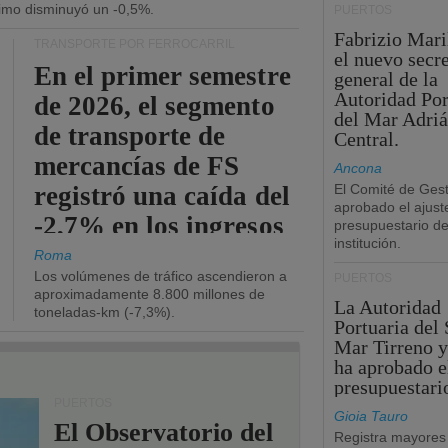
ítimo disminuyó un -0,5%.
PUERTOS
Fabrizio Maril
TRANSPORTE POR FERROCARRIL
el nuevo secre
En el primer semestre
general de la
Autoridad Por
de 2026, el segmento
del Mar Adriá
de transporte de
Central.
mercancías de FS
Ancona
registró una caída del
El Comité de Gest
aprobado el ajust
-2,7% en los ingresos
presupuestario de
institución.
operativos.
Roma
Los volúmenes de tráfico ascendieron a
PUERTOS
aproximadamente 8.800 millones de
La Autoridad
toneladas-km (-7,3%).
Portuaria del 
Mar Tirreno y
ha aprobado e
presupuestari
PUERTOS
Gioia Tauro
El Observatorio del
Registra mayores