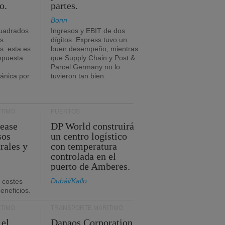
o.
partes.
Bonn
uadrados
Ingresos y EBIT de dos
s
dígitos. Express tuvo un
: esta es
buen desempeño, mientras
impuesta
que Supply Chain y Post &
Parcel Germany no lo
tánica por
tuvieron tan bien.
TIMO
PUERTOS
Lease
DP World construirá
sos
un centro logístico
rales y
con temperatura
controlada en el
puerto de Amberes.
Dubái/Kallo
 costes
eneficios.
TIMO
TRANSPORTE MARÍTIMO
 el
Danaos Corporation