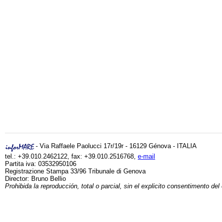
- Via Raffaele Paolucci 17r/19r - 16129 Génova - ITALIA
tel.: +39.010.2462122, fax: +39.010.2516768,
e-mail
Partita iva: 03532950106
Registrazione Stampa 33/96 Tribunale di Genova
Director: Bruno Bellio
Prohibida la reproducción, total o parcial, sin el explicito consentimento del 