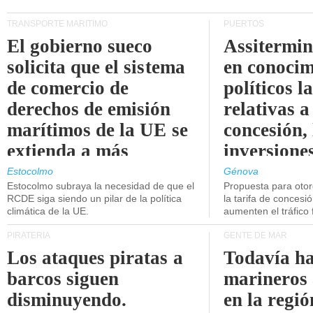
TRANSPORTE MARÍTIMO
PUERTOS
El gobierno sueco
Assitermin
solicita que el sistema
en conocim
de comercio de
políticos l
derechos de emisión
relativas a
marítimos de la UE se
concesión, 
extienda a más
inversiones
buques.
intermodal
Estocolmo
Génova
Estocolmo subraya la necesidad de que el
Propuesta para oto
RCDE siga siendo un pilar de la política
la tarifa de concesi
climática de la UE.
aumenten el tráfico f
PIRATERÍA
GENTE DE MAR
Los ataques piratas a
Todavía ha
barcos siguen
marineros
disminuyendo.
en la regió