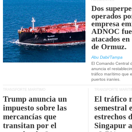
Dos superpe
operados po
empresa emi
ADNOC fue
atacados en 
de Ormuz.
Abu Dabi/Tampa
El Comando Central 
anuncia el restableci
tráfico marítimo que e
puertos iraníes.
TRANSPORTE MARÍTIMO
TRANSPORTE MARÍT
Trump anuncia un
El tráfico
impuesto sobre las
semestral e
mercancías que
estrechos 
transitan por el
Singapur 