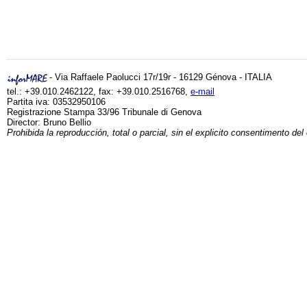
- Via Raffaele Paolucci 17r/19r - 16129 Génova - ITALIA
tel.: +39.010.2462122, fax: +39.010.2516768,
e-mail
Partita iva: 03532950106
Registrazione Stampa 33/96 Tribunale di Genova
Director: Bruno Bellio
Prohibida la reproducción, total o parcial, sin el explicito consentimento del 