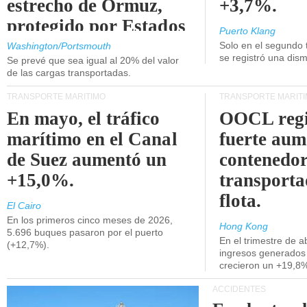
estrecho de Ormuz,
+3,7%.
protegido por Estados
Puerto Klang
Unidos.
Solo en el segundo 
Washington/Portsmouth
se registró una dism
Se prevé que sea igual al 20% del valor
de las cargas transportadas.
TRANSPORTE MARÍTIMO
TRANSPORTE MARÍT
En mayo, el tráfico
OOCL regi
marítimo en el Canal
fuerte aum
de Suez aumentó un
contenedor
+15,0%.
transporta
flota.
El Cairo
En los primeros cinco meses de 2026,
Hong Kong
5.696 buques pasaron por el puerto
En el trimestre de abr
(+12,7%).
ingresos generados 
crecieron un +19,8
ACCIDENTES