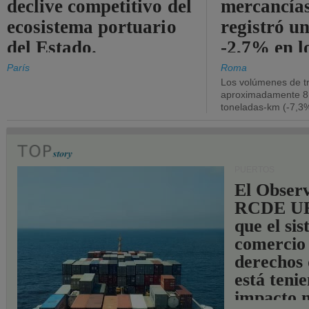
declive competitivo del
mercancía
ecosistema portuario
registró un
del Estado.
-2,7% en l
operativos
París
Roma
Los volúmenes de tr
aproximadamente 8.
toneladas-km (-7,3%
PUERTOS
El Observ
RCDE UE
que el si
comercio
derechos 
está teni
impacto n