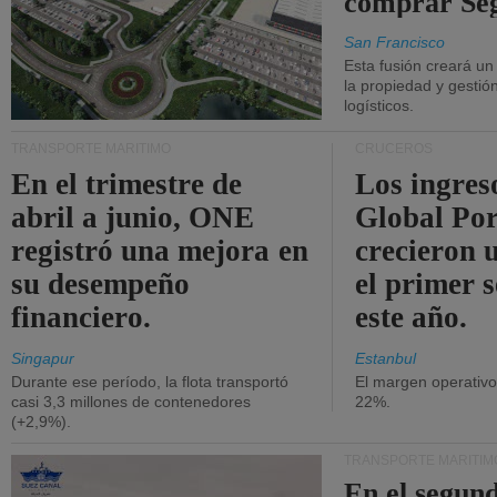
comprar Se
San Francisco
Esta fusión creará u
la propiedad y gestió
logísticos.
TRANSPORTE MARÍTIMO
CRUCEROS
En el trimestre de
Los ingres
abril a junio, ONE
Global Por
registró una mejora en
crecieron 
su desempeño
el primer 
financiero.
este año.
Singapur
Estanbul
Durante ese período, la flota transportó
El margen operativ
casi 3,3 millones de contenedores
22%.
(+2,9%).
TRANSPORTE MARÍTIM
En el segund