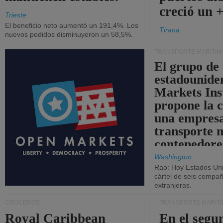
creció un 
Trieste
El beneficio neto aumentó un 191,4%. Los
Tirana
nuevos pedidos disminuyeron un 58,5%.
TRANSPORTE MARÍTIM
El grupo de
estadounide
Markets Ins
propone la 
una empresa
transporte 
contenedore
Washington
Rao: Hoy Estados Un
cártel de seis compañ
extranjeras.
CRUCEROS
TRANSPORTE MARÍT
Royal Caribbean
En el segu