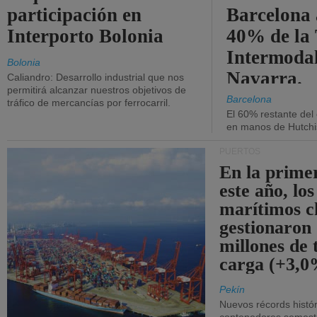
participación en
Barcelona 
Interporto Bolonia
40% de la
Intermodal
Bolonia
Navarra.
Caliandro: Desarrollo industrial que nos
permitirá alcanzar nuestros objetivos de
Barcelona
tráfico de mercancías por ferrocarril.
El 60% restante del
en manos de Hutchi
PUERTOS
En la prime
este año, lo
marítimos c
gestionaron
millones de 
carga (+3,0
Pekín
Nuevos récords histór