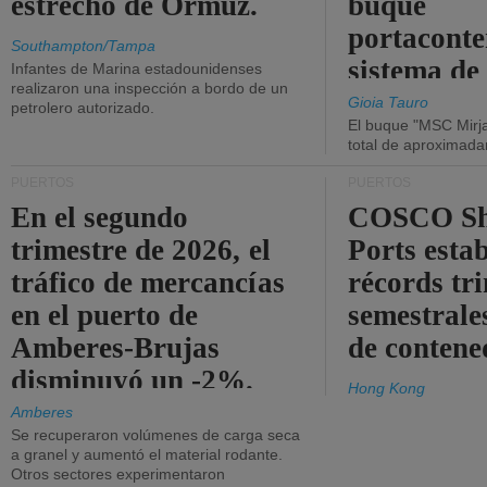
estrecho de Ormuz.
buque
portaconte
Southampton/Tampa
sistema de
Infantes de Marina estadounidenses
realizaron una inspección a bordo de un
la red eléc
Gioia Tauro
petrolero autorizado.
El buque "MSC Mirja
total de aproximad
PUERTOS
PUERTOS
En el segundo
COSCO Sh
trimestre de 2026, el
Ports esta
tráfico de mercancías
récords tr
en el puerto de
semestrales
Amberes-Brujas
de contene
disminuyó un -2%.
Hong Kong
Amberes
Se recuperaron volúmenes de carga seca
a granel y aumentó el material rodante.
Otros sectores experimentaron