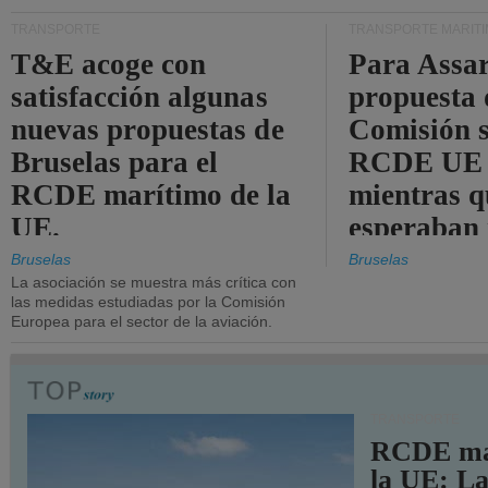
TRANSPORTE
TRANSPORTE MARÍT
T&E acoge con
Para Assar
satisfacción algunas
propuesta 
nuevas propuestas de
Comisión s
Bruselas para el
RCDE UE e
RCDE marítimo de la
mientras q
UE.
esperaban
más audac
Bruselas
Bruselas
La asociación se muestra más crítica con
las medidas estudiadas por la Comisión
Europea para el sector de la aviación.
TRANSPORTE
RCDE ma
la UE: L