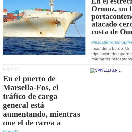
En el estrec
Ormuz, un 
portaconten
atacado cerc
costa de Om
Mascate/Portsmouth/
Incendio a bordo. Un
tripulación desaparec
marineros rescatados
PUERTOS
En el puerto de
Marsella-Fos, el
tráfico de carga
general está
aumentando, mientras
que el de carga a
granel está
Marsella