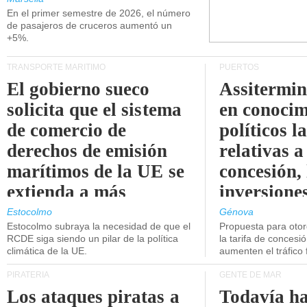
En el primer semestre de 2026, el número
disminuyendo.
de pasajeros de cruceros aumentó un
+5%.
TRANSPORTE MARÍTIMO
PUERTOS
El gobierno sueco
Assitermin
solicita que el sistema
en conocim
de comercio de
políticos l
derechos de emisión
relativas a
marítimos de la UE se
concesión, 
extienda a más
inversiones
buques.
intermodal
Estocolmo
Génova
Estocolmo subraya la necesidad de que el
Propuesta para oto
RCDE siga siendo un pilar de la política
la tarifa de concesi
climática de la UE.
aumenten el tráfico f
PIRATERÍA
GENTE DE MAR
Los ataques piratas a
Todavía ha