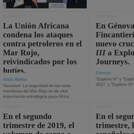
ACCIDENTES
CRUCEROS
La Unión Africana
En Génova
condena los ataques
Fincantieri
contra petroleros en el
nuevo cru
Mar Rojo,
III
a Expl
reivindicados por los
Journeys.
hutíes.
Génova
"Explora IV" y "Expl
Addis Abeba
2027, y "Explora VI
Youssouf: La seguridad de las rutas
marítimas del Mar Rojo es de vital
importancia estratégica para África.
PUERTOS
PUERTOS
En el segundo
En el segu
trimestre de 2019, el
trimestre, 