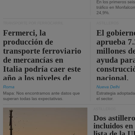
En los primeros sei
tráfico en Monfalco
24,9%.
TRANSPORTE POR FERROCARRIL
ASTILLEROS
Fermerci, la
El gobiern
producción de
aprueba 7
transporte ferroviario
millones d
de mercancías en
ayuda para
Italia podría caer este
construcci
año a los niveles de
nacional.
2015.
Roma
Nueva Delhi
Mapa: Nos encontramos ante datos que
Estrategia adoptada 
superan todas las expectativas.
el sector.
ASTILLEROS
Dos astillero
incluidos en
lista de la 