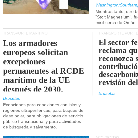
Washington/Southam
Mientras tanto, otro b
"Stolt Magnesium", f
misil cerca de Omán.
TRANSPORTE MARÍTIMO
TRANSPORTE POR F
El sector f
Los armadores
reclama qu
europeos solicitan
reconozca 
excepciones
contribució
permanentes al RCDE
descarboniz
marítimo de la UE
revisión d
después de 2030.
Bruselas
Bruselas
Exenciones para conexiones con islas y
regiones ultraperiféricas, para buques de
clase polar, para obligaciones de servicio
público transnacional y para actividades
de búsqueda y salvamento.
ACCIDENTES