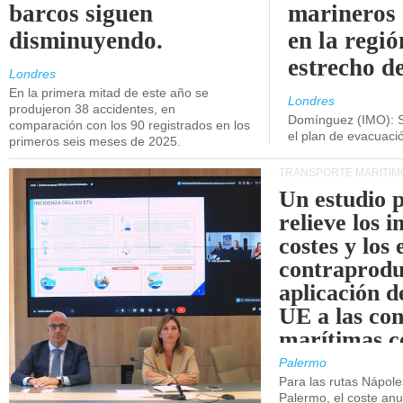
barcos siguen
marineros
disminuyendo.
en la regió
estrecho d
Londres
En la primera mitad de este año se
Londres
produjeron 38 accidentes, en
Domínguez (IMO): S
comparación con los 90 registrados en los
el plan de evacuac
primeros seis meses de 2025.
TRANSPORTE MARÍTIM
Un estudio 
relieve los 
costes y los 
contraprodu
aplicación 
UE a las co
marítimas co
de Sicilia.
Palermo
Para las rutas Nápol
Palermo, el coste anu