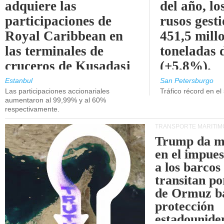
adquiere las
del año, lo
participaciones de
rusos gest
Royal Caribbean en
451,5 mill
las terminales de
toneladas 
cruceros de Kusadasi
(+5,8%).
y Lisboa.
Estanbul
San Petersburgo
Las participaciones accionariales
Tráfico récord en el
aumentaron al 99,99% y al 60%
respectivamente.
TRANSPORTE MARÍTIM
Trump da m
en el impue
a los barcos
transitan po
de Ormuz b
protección
estadounide