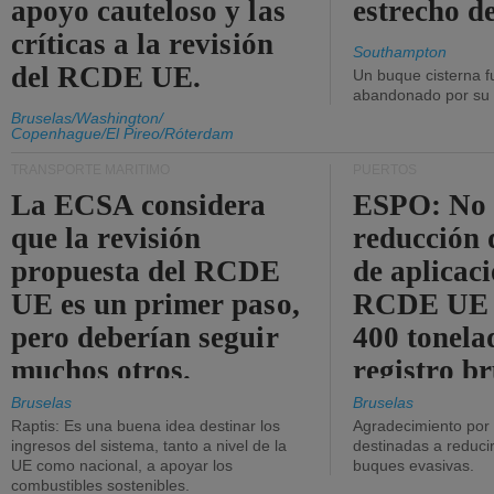
apoyo cauteloso y las
estrecho d
críticas a la revisión
Southampton
del RCDE UE.
Un buque cisterna f
abandonado por su t
Bruselas/Washington/
Copenhague/El Pireo/Róterdam
TRANSPORTE MARÍTIMO
PUERTOS
La ECSA considera
ESPO: No 
que la revisión
reducción 
propuesta del RCDE
de aplicaci
UE es un primer paso,
RCDE UE d
pero deberían seguir
400 tonela
muchos otros.
registro br
Bruselas
Bruselas
Raptis: Es una buena idea destinar los
Agradecimiento por
ingresos del sistema, tanto a nivel de la
destinadas a reducir
UE como nacional, a apoyar los
buques evasivas.
combustibles sostenibles.