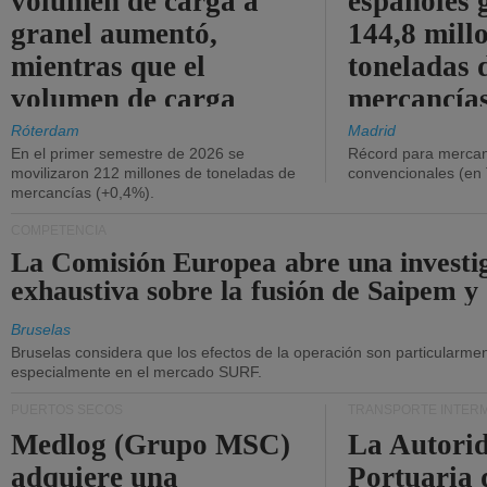
volumen de carga a
españoles 
granel aumentó,
144,8 mill
mientras que el
toneladas 
volumen de carga
mercancías
general disminuyó.
Róterdam
Madrid
En el primer semestre de 2026 se
Récord para mercan
movilizaron 212 millones de toneladas de
convencionales (en
mercancías (+0,4%).
COMPETENCIA
La Comisión Europea abre una investi
exhaustiva sobre la fusión de Saipem y
Bruselas
Bruselas considera que los efectos de la operación son particularment
especialmente en el mercado SURF.
PUERTOS SECOS
TRANSPORTE INTER
Medlog (Grupo MSC)
La Autori
adquiere una
Portuaria 