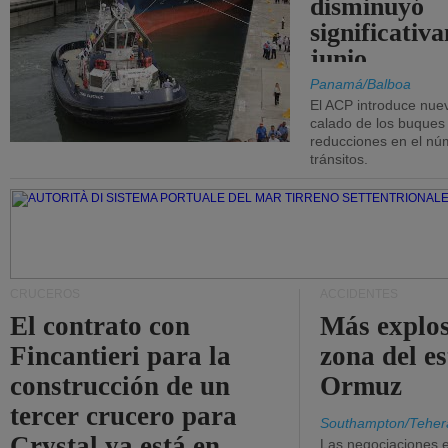
disminuyó
significativ
junio.
Panamá/Balboa
El ACP introduce nuev
calado de los buques
reducciones en el nú
tránsitos.
CRUCEROS
ACCIDENTES
El contrato con
Más explos
Fincantieri para la
zona del e
construcción de un
Ormuz
tercer crucero para
Southampton/Teher
Crystal ya está en
Las negociaciones 