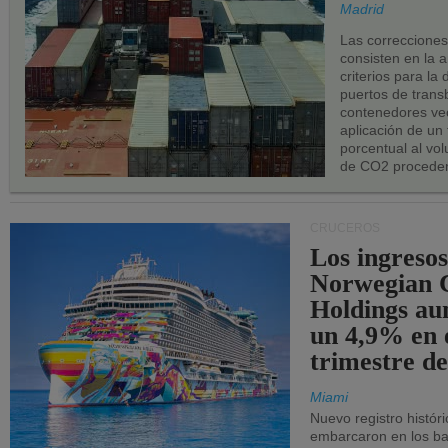
los puerto
Madrid
UE.
Las correccione
consisten en la a
criterios para la
puertos de trans
contenedores vec
aplicación de un
porcentual al vo
de CO2 proceden
CRUCEROS
Los ingresos
Norwegian C
Holdings a
un 4,9% en 
trimestre de
Miami
Nuevo registro histór
embarcaron en los bar