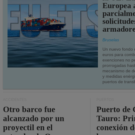
Europea 
parcialme
solicitude
armadore
Bruselas
Un nuevo fondo 
euros para combu
exenciones no p
prorrogadas has
mecanismo de de
y medidas enérgi
puertos de trans
ACCIDENTES
PUERTOS
Otro barco fue
Puerto de 
alcanzado por un
Tauro: Pr
proyectil en el
conexión d