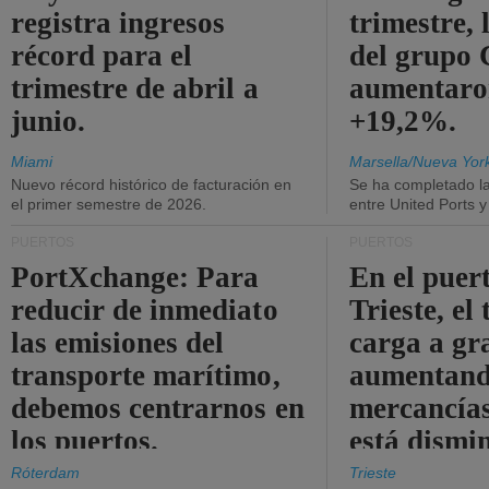
registra ingresos
trimestre, 
récord para el
del grup
trimestre de abril a
aumentaro
junio.
+19,2%.
Miami
Marsella/Nueva Yor
Nuevo récord histórico de facturación en
Se ha completado l
el primer semestre de 2026.
entre United Ports 
PUERTOS
PUERTOS
PortXchange: Para
En el puer
reducir de inmediato
Trieste, el 
las emisiones del
carga a gr
transporte marítimo,
aumentando
debemos centrarnos en
mercancías
los puertos.
está dismi
Róterdam
Trieste