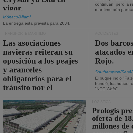
continúan, pero la r
vigor.
marítimo aún parece
Mónaco/Miami
La entrega está prevista para 2034.
TRANSPORTE MARÍTIMO
ACCIDENTES
Las asociaciones
Dos barcos
navieras reiteran su
atacados e
oposición a los peajes
Rojo.
y aranceles
Southampton/Saná/
obligatorios para el
El buque indio "Fai
hundió, los hutíes re
tránsito por el
"NCC Wafa"
estrecho de Ormuz.
LOGÍSTICA
Prologis pr
oferta de 18
millones de 