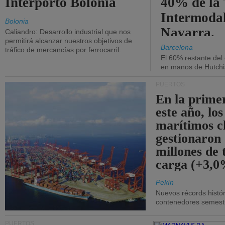
Interporto Bolonia
40% de la
Intermodal
Bolonia
Navarra.
Caliandro: Desarrollo industrial que nos
permitirá alcanzar nuestros objetivos de
Barcelona
tráfico de mercancías por ferrocarril.
El 60% restante del
en manos de Hutchi
PUERTOS
En la prime
este año, lo
marítimos c
gestionaron
millones de 
carga (+3,0
Pekín
Nuevos récords histór
contenedores semestra
PUERTOS