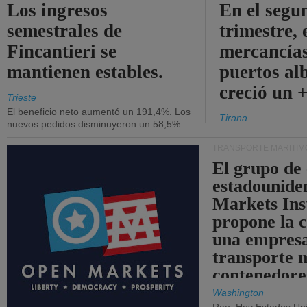
Los ingresos
En el segu
semestrales de
trimestre, 
Fincantieri se
mercancías
mantienen estables.
puertos al
creció un 
Trieste
El beneficio neto aumentó un 191,4%. Los
Tirana
nuevos pedidos disminuyeron un 58,5%.
TRANSPORTE MARÍTIM
El grupo de
estadounide
Markets Ins
propone la 
una empresa
transporte 
contenedore
Washington