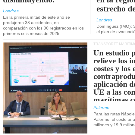
estrecho d
Londres
En la primera mitad de este año se
Londres
produjeron 38 accidentes, en
Domínguez (IMO): S
comparación con los 90 registrados en los
el plan de evacuac
primeros seis meses de 2025.
TRANSPORTE MARÍTIM
Un estudio 
relieve los 
costes y los 
contraprodu
aplicación 
UE a las co
marítimas co
de Sicilia.
Palermo
Para las rutas Nápol
Palermo, el coste anu
millones y 19,9 millo