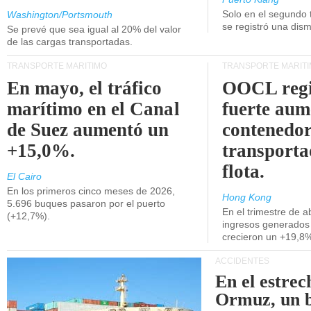
Unidos.
Solo en el segundo 
Washington/Portsmouth
se registró una dism
Se prevé que sea igual al 20% del valor
de las cargas transportadas.
TRANSPORTE MARÍTIMO
TRANSPORTE MARÍT
En mayo, el tráfico
OOCL regi
marítimo en el Canal
fuerte aum
de Suez aumentó un
contenedor
+15,0%.
transporta
flota.
El Cairo
En los primeros cinco meses de 2026,
Hong Kong
5.696 buques pasaron por el puerto
En el trimestre de abr
(+12,7%).
ingresos generados 
crecieron un +19,8
ACCIDENTES
En el estrec
Ormuz, un 