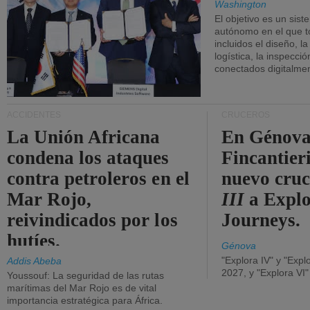
Washington
El objetivo es un sist
autónomo en el que t
incluidos el diseño, la
logística, la inspecci
conectados digitalme
ACCIDENTES
CRUCEROS
La Unión Africana
En Génova
condena los ataques
Fincantieri
contra petroleros en el
nuevo cru
Mar Rojo,
III
a Expl
reivindicados por los
Journeys.
hutíes.
Génova
"Explora IV" y "Expl
Addis Abeba
2027, y "Explora VI
Youssouf: La seguridad de las rutas
marítimas del Mar Rojo es de vital
importancia estratégica para África.