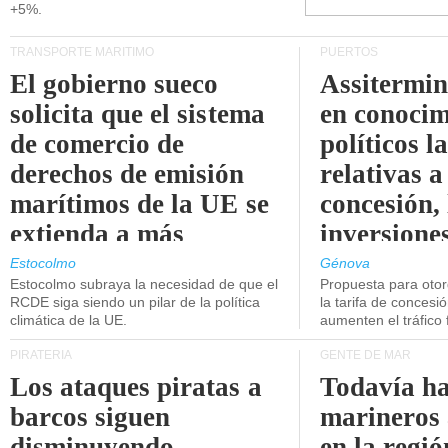
+5%.
TRANSPORTE MARÍTIMO
PUERTOS
El gobierno sueco
Assitermin
solicita que el sistema
en conocim
de comercio de
políticos l
derechos de emisión
relativas a
marítimos de la UE se
concesión, 
extienda a más
inversiones
buques.
intermodal
Estocolmo
Génova
Estocolmo subraya la necesidad de que el
Propuesta para oto
RCDE siga siendo un pilar de la política
la tarifa de concesi
climática de la UE.
aumenten el tráfico f
PIRATERÍA
GENTE DE MAR
Los ataques piratas a
Todavía ha
barcos siguen
marineros
disminuyendo.
en la regió