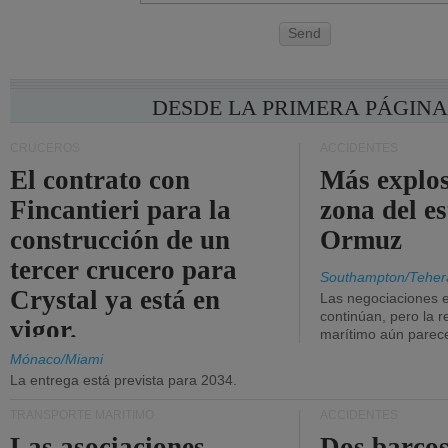
Send
DESDE LA PRIMERA PÁGIN
CRUCEROS
ACCIDENTES
El contrato con
Más explos
Fincantieri para la
zona del e
construcción de un
Ormuz
tercer crucero para
Southampton/Teher
Crystal ya está en
Las negociaciones 
continúan, pero la r
vigor.
marítimo aún parece
Mónaco/Miami
La entrega está prevista para 2034.
TRANSPORTE MARÍTIMO
ACCIDENTES
Las asociaciones
Dos barcos