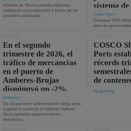
sistema de
Infantes de Marina estadounidenses
realizaron una inspección a bordo de un
la red eléc
Gioia Tauro
petrolero autorizado.
El buque "MSC Mirja
total de aproximad
PUERTOS
PUERTOS
En el segundo
COSCO Sh
trimestre de 2026, el
Ports esta
tráfico de mercancías
récords tr
en el puerto de
semestrales
Amberes-Brujas
de contene
disminuyó un -2%.
Hong Kong
Amberes
Se recuperaron volúmenes de carga seca
a granel y aumentó el material rodante.
Otros sectores experimentaron
descensos.
ACCIDENTES
PUERTOS