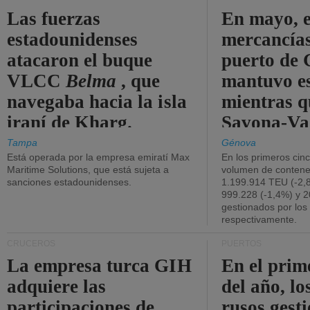
Las fuerzas
En mayo, e
estadounidenses
mercancías
atacaron el buque
puerto de 
VLCC
Belma
, que
mantuvo es
navegaba hacia la isla
mientras q
iraní de Kharg.
Savona-Va
disminuyó
Tampa
Génova
Está operada por la empresa emiratí Max
En los primeros cin
Maritime Solutions, que está sujeta a
volumen de contene
sanciones estadounidenses.
1.199.914 TEU (-2,8
999.228 (-1,4%) y 2
gestionados por los
respectivamente.
CRUCEROS
PUERTOS
La empresa turca GIH
En el prim
adquiere las
del año, lo
participaciones de
rusos gest