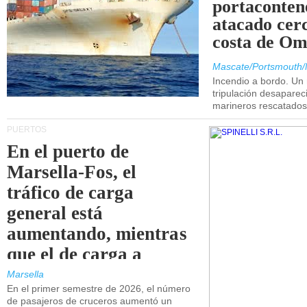
portaconten
atacado cerc
costa de Om
Mascate/Portsmouth/
Incendio a bordo. Un
tripulación desaparec
marineros rescatados
PUERTOS
En el puerto de
Marsella-Fos, el
tráfico de carga
general está
aumentando, mientras
que el de carga a
granel está
Marsella
En el primer semestre de 2026, el número
disminuyendo.
de pasajeros de cruceros aumentó un