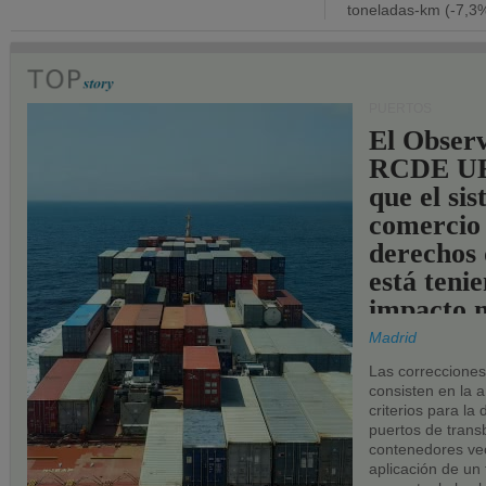
toneladas-km (-7,3%
PUERTOS
El Observ
RCDE UE
que el si
comercio
derechos 
está teni
impacto n
los puerto
Madrid
UE.
Las correccione
consisten en la a
criterios para la
puertos de trans
contenedores vec
aplicación de un