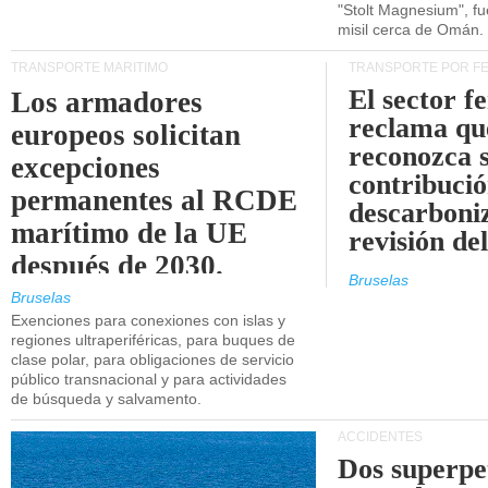
"Stolt Magnesium", f
misil cerca de Omán.
TRANSPORTE MARÍTIMO
TRANSPORTE POR F
El sector f
Los armadores
reclama qu
europeos solicitan
reconozca 
excepciones
contribució
permanentes al RCDE
descarboniz
marítimo de la UE
revisión d
después de 2030.
Bruselas
Bruselas
Exenciones para conexiones con islas y
regiones ultraperiféricas, para buques de
clase polar, para obligaciones de servicio
público transnacional y para actividades
de búsqueda y salvamento.
ACCIDENTES
Dos superpe