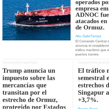
operados po
empresa emi
ADNOC fue
atacados en 
de Ormuz.
Abu Dabi/Tampa
El Comando Central 
anuncia el restableci
tráfico marítimo que e
puertos iraníes.
TRANSPORTE MARÍTIMO
TRANSPORTE MARÍT
Trump anuncia un
El tráfico
impuesto sobre las
semestral e
mercancías que
estrechos 
transitan por el
Singapur 
estrecho de Ormuz,
+3,7%.
protegido por Estados
Puerto Klang