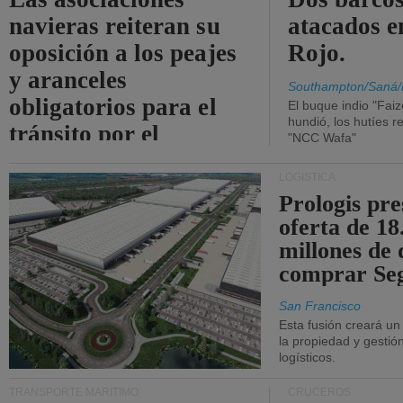
navieras reiteran su
atacados e
oposición a los peajes
Rojo.
y aranceles
Southampton/Saná/
obligatorios para el
El buque indio "Fai
hundió, los hutíes re
tránsito por el
"NCC Wafa"
estrecho de Ormuz.
LOGÍSTICA
Prologis pr
oferta de 18
millones de 
comprar Se
San Francisco
Esta fusión creará u
la propiedad y gestió
logísticos.
TRANSPORTE MARÍTIMO
CRUCEROS