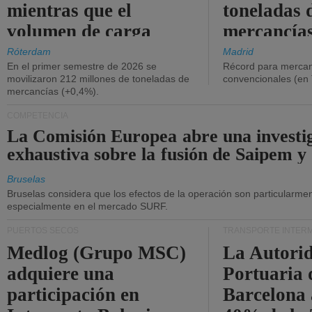
mientras que el
toneladas 
volumen de carga
mercancías
general disminuyó.
Róterdam
Madrid
En el primer semestre de 2026 se
Récord para mercan
movilizaron 212 millones de toneladas de
convencionales (en
mercancías (+0,4%).
COMPETENCIA
La Comisión Europea abre una investi
exhaustiva sobre la fusión de Saipem y
Bruselas
Bruselas considera que los efectos de la operación son particularment
especialmente en el mercado SURF.
PUERTOS SECOS
TRANSPORTE INTER
Medlog (Grupo MSC)
La Autori
adquiere una
Portuaria 
participación en
Barcelona 