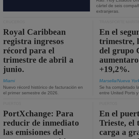
Rao: Hoy Estados Un
cártel de seis compañ
extranjeras.
CRUCEROS
TRANSPORTE MARÍT
Royal Caribbean
En el segu
registra ingresos
trimestre, 
récord para el
del grup
trimestre de abril a
aumentaro
junio.
+19,2%.
Miami
Marsella/Nueva Yor
Nuevo récord histórico de facturación en
Se ha completado l
el primer semestre de 2026.
entre United Ports 
PUERTOS
PUERTOS
PortXchange: Para
En el puer
reducir de inmediato
Trieste, el 
las emisiones del
carga a gr