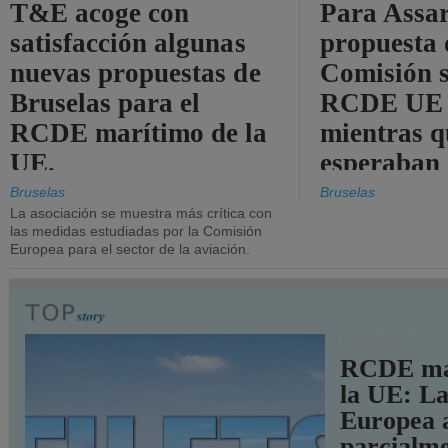
T&E acoge con
Para Assar
satisfacción algunas
propuesta 
nuevas propuestas de
Comisión s
Bruselas para el
RCDE UE e
RCDE marítimo de la
mientras q
UE.
esperaban
más audac
Bruselas
Bruselas
La asociación se muestra más crítica con
las medidas estudiadas por la Comisión
Europea para el sector de la aviación.
TRANSPORTE
RCDE ma
la UE: L
Europea 
parcialme