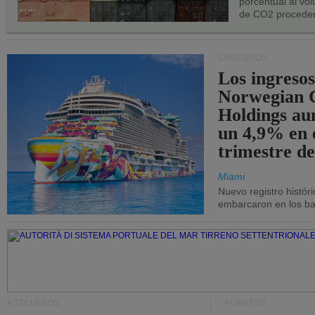
porcentual al vo
de CO2 proceden
CRUCEROS
Los ingresos
Norwegian C
Holdings a
un 4,9% en 
trimestre de
Miami
Nuevo registro histór
embarcaron en los bar
ASTILLEROS
PUERTOS