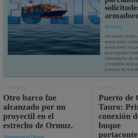
solicitude
armadore
Bruselas
Un nuevo fondo 
euros para combu
exenciones no p
prorrogadas has
mecanismo de de
y medidas enérgi
puertos de trans
ACCIDENTES
PUERTOS
Otro barco fue
Puerto de 
alcanzado por un
Tauro: Pr
proyectil en el
conexión d
estrecho de Ormuz.
buque
portaconte
Southampton/Tampa