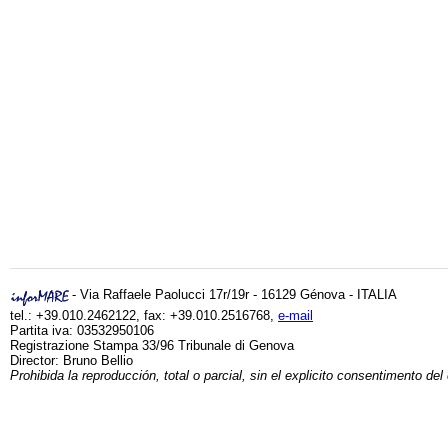
- Via Raffaele Paolucci 17r/19r - 16129 Génova - ITALIA
tel.: +39.010.2462122, fax: +39.010.2516768,
e-mail
Partita iva: 03532950106
Registrazione Stampa 33/96 Tribunale di Genova
Director: Bruno Bellio
Prohibida la reproducción, total o parcial, sin el explicito consentimento del 