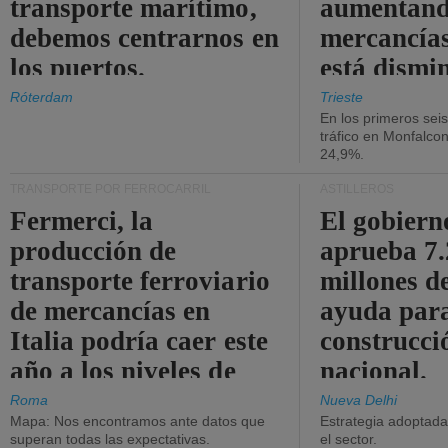
transporte marítimo,
aumentando
debemos centrarnos en
mercancías
los puertos.
está dismi
Róterdam
Trieste
En los primeros sei
tráfico en Monfalco
24,9%.
TRANSPORTE POR FERROCARRIL
ASTILLEROS
Fermerci, la
El gobiern
producción de
aprueba 7
transporte ferroviario
millones d
de mercancías en
ayuda para
Italia podría caer este
construcci
año a los niveles de
nacional.
2015.
Roma
Nueva Delhi
Mapa: Nos encontramos ante datos que
Estrategia adoptada 
superan todas las expectativas.
el sector.