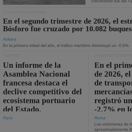
crecimiento fue del +
TRANSPORTE MARÍTIMO
En el segundo trimestre de 2026, el est
Bósforo fue cruzado por 10.082 buques
Ankara
En la primera mitad del año, el tráfico marítimo disminuyó un -0,5%.
PUERTOS
TRANSPORTE POR F
Un informe de la
En el prim
Asamblea Nacional
de 2026, e
francesa destaca el
de transpo
declive competitivo del
mercancía
ecosistema portuario
registró un
del Estado.
-2,7% en l
operativos
París
Roma
Los volúmenes de tr
aproximadamente 8.