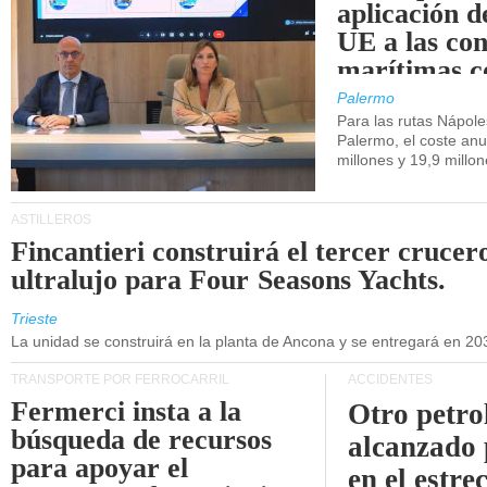
aplicación 
UE a las co
marítimas co
de Sicilia.
Palermo
Para las rutas Nápol
Palermo, el coste anu
millones y 19,9 millo
ASTILLEROS
Fincantieri construirá el tercer crucer
ultralujo para Four Seasons Yachts.
Trieste
La unidad se construirá en la planta de Ancona y se entregará en 20
TRANSPORTE POR FERROCARRIL
ACCIDENTES
Fermerci insta a la
Otro petro
búsqueda de recursos
alcanzado 
para apoyar el
en el estre