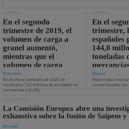
PUERTOS
PUERTOS
En el segundo
En el segu
trimestre de 2019, el
trimestre, 
volumen de carga a
españoles 
granel aumentó,
144,8 mill
mientras que el
toneladas 
volumen de carga
mercancías
general disminuyó.
Róterdam
Madrid
En el primer semestre de 2026 se
Récord para mercan
movilizaron 212 millones de toneladas de
convencionales (en
mercancías (+0,4%).
COMPETENCIA
La Comisión Europea abre una investi
exhaustiva sobre la fusión de Saipem y
Bruselas