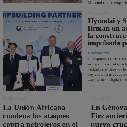
Mundial de Transport
ASTILLEROS
Hyundai y 
firman un a
la construcc
impulsada p
Washington
El objetivo es un sist
autónomo en el que t
incluidos el diseño, la
logística, la inspecci
conectados digitalme
ACCIDENTES
CRUCEROS
La Unión Africana
En Génova
condena los ataques
Fincantieri
contra petroleros en el
nuevo cru