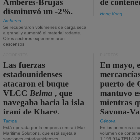
Amberes-Brujas
de contene
disminuyó un -2%.
Hong Kong
Amberes
Se recuperaron volúmenes de carga seca
a granel y aumentó el material rodante.
Otros sectores experimentaron
descensos.
ACCIDENTES
PUERTOS
Las fuerzas
En mayo, e
estadounidenses
mercancías
atacaron el buque
puerto de 
VLCC
Belma
, que
mantuvo es
navegaba hacia la isla
mientras q
iraní de Kharg.
Savona-Va
disminuyó
Tampa
Génova
Está operada por la empresa emiratí Max
En los primeros cin
Maritime Solutions, que está sujeta a
volumen de contene
sanciones estadounidenses.
1.199.914 TEU (-2,8