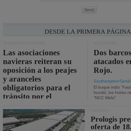
Send
DESDE LA PRIMERA PÁGIN
TRANSPORTE MARÍTIMO
ACCIDENTES
Las asociaciones
Dos barcos
navieras reiteran su
atacados e
oposición a los peajes
Rojo.
y aranceles
Southampton/Saná/
obligatorios para el
El buque indio "Fai
hundió, los hutíes re
tránsito por el
"NCC Wafa"
estrecho de Ormuz.
LOGÍSTICA
Prologis pr
oferta de 18