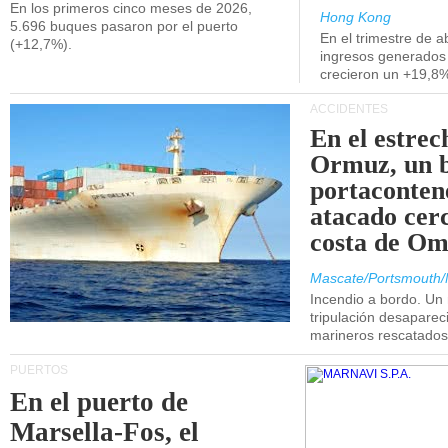
En los primeros cinco meses de 2026,
Hong Kong
5.696 buques pasaron por el puerto
En el trimestre de abr
(+12,7%).
ingresos generados 
crecieron un +19,8
ACCIDENTES
En el estrec
Ormuz, un 
portaconten
atacado cerc
costa de Om
Mascate/Portsmouth/
Incendio a bordo. Un
tripulación desaparec
marineros rescatados
PUERTOS
En el puerto de
Marsella-Fos, el