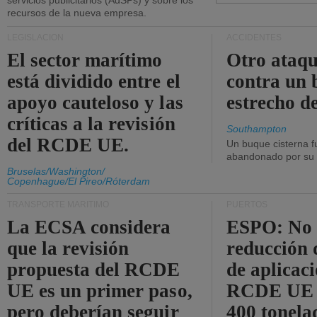
servicios publicitarios (AdSPs) y sobre los
recursos de la nueva empresa.
LEGISLACIÓN
ACCIDENTES
El sector marítimo
Otro ataq
está dividido entre el
contra un 
apoyo cauteloso y las
estrecho d
críticas a la revisión
Southampton
del RCDE UE.
Un buque cisterna f
abandonado por su t
Bruselas/Washington/
Copenhague/El Pireo/Róterdam
TRANSPORTE MARÍTIMO
PUERTOS
La ECSA considera
ESPO: No 
que la revisión
reducción 
propuesta del RCDE
de aplicaci
UE es un primer paso,
RCDE UE d
pero deberían seguir
400 tonela