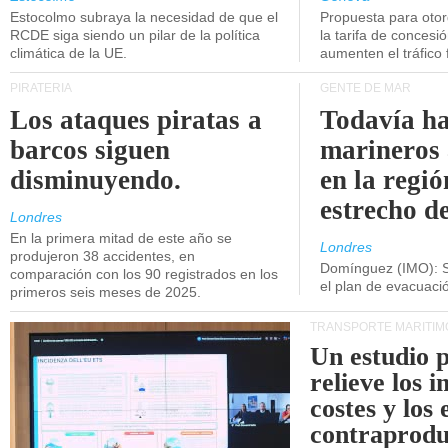
Estocolmo subraya la necesidad de que el
Propuesta para oto
RCDE siga siendo un pilar de la política
la tarifa de concesi
climática de la UE.
aumenten el tráfico f
PIRATERÍA
GENTE DE MAR
Los ataques piratas a
Todavía ha
barcos siguen
marineros
disminuyendo.
en la regió
estrecho d
Londres
En la primera mitad de este año se
Londres
produjeron 38 accidentes, en
Domínguez (IMO): S
comparación con los 90 registrados en los
el plan de evacuac
primeros seis meses de 2025.
TRANSPORTE MARÍTIM
Un estudio 
relieve los 
costes y los 
contraprodu