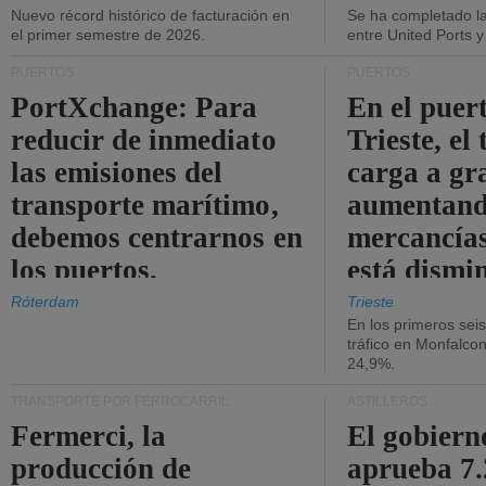
Nuevo récord histórico de facturación en
Se ha completado l
el primer semestre de 2026.
entre United Ports 
PUERTOS
PUERTOS
PortXchange: Para
En el puer
reducir de inmediato
Trieste, el 
las emisiones del
carga a gr
transporte marítimo,
aumentando
debemos centrarnos en
mercancías
los puertos.
está dismi
Róterdam
Trieste
En los primeros sei
tráfico en Monfalco
24,9%.
TRANSPORTE POR FERROCARRIL
ASTILLEROS
Fermerci, la
El gobiern
producción de
aprueba 7