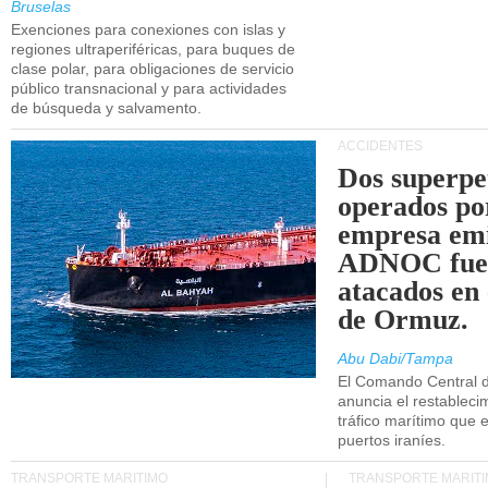
Bruselas
Exenciones para conexiones con islas y
regiones ultraperiféricas, para buques de
clase polar, para obligaciones de servicio
público transnacional y para actividades
de búsqueda y salvamento.
ACCIDENTES
Dos superpe
operados po
empresa emi
ADNOC fue
atacados en 
de Ormuz.
Abu Dabi/Tampa
El Comando Central 
anuncia el restableci
tráfico marítimo que e
puertos iraníes.
TRANSPORTE MARÍTIMO
TRANSPORTE MARÍT