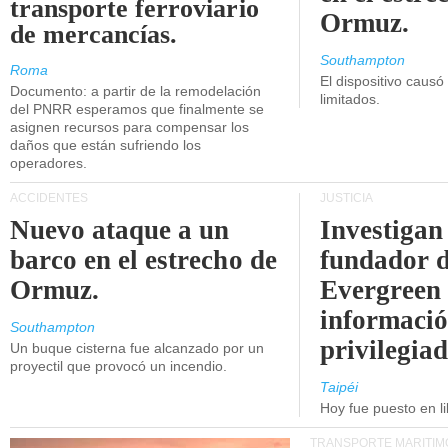
transporte ferroviario
Ormuz.
de mercancías.
Southampton
Roma
El dispositivo causó
Documento: a partir de la remodelación
limitados.
del PNRR esperamos que finalmente se
asignen recursos para compensar los
daños que están sufriendo los
operadores.
ACCIDENTES
JUSTICIA
Nuevo ataque a un
Investigan 
barco en el estrecho de
fundador 
Ormuz.
Evergreen 
informaci
Southampton
privilegiad
Un buque cisterna fue alcanzado por un
proyectil que provocó un incendio.
Taipéi
Hoy fue puesto en li
TRANSPORTE MARÍTIM