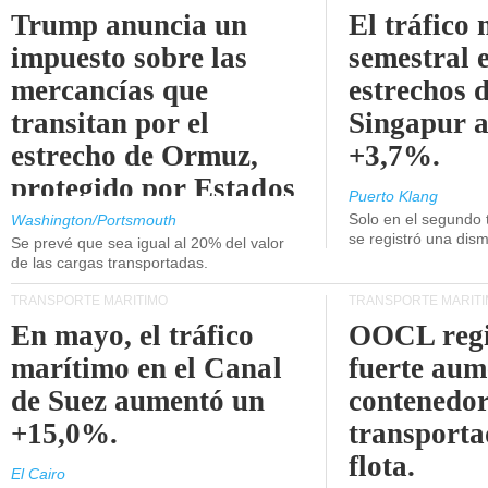
Trump anuncia un
El tráfico
impuesto sobre las
semestral e
mercancías que
estrechos 
transitan por el
Singapur 
estrecho de Ormuz,
+3,7%.
protegido por Estados
Puerto Klang
Unidos.
Solo en el segundo 
Washington/Portsmouth
se registró una dism
Se prevé que sea igual al 20% del valor
de las cargas transportadas.
TRANSPORTE MARÍTIMO
TRANSPORTE MARÍT
En mayo, el tráfico
OOCL regi
marítimo en el Canal
fuerte aum
de Suez aumentó un
contenedor
+15,0%.
transporta
flota.
El Cairo