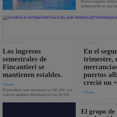
Nuevo registro histór
embarcaron en los bar
ASTILLEROS
PUERTOS
Los ingresos
En el segu
semestrales de
trimestre, 
Fincantieri se
mercancías
mantienen estables.
puertos al
creció un 
Trieste
El beneficio neto aumentó un 191,4%. Los
Tirana
nuevos pedidos disminuyeron un 58,5%.
TRANSPORTE MARÍTIM
El grupo de