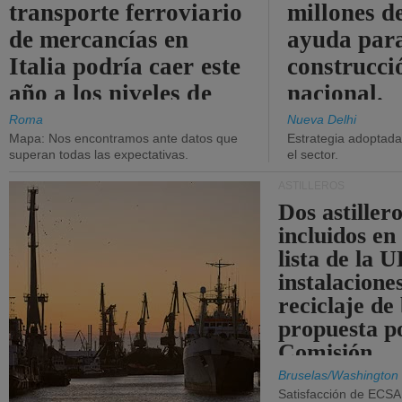
transporte ferroviario
millones d
de mercancías en
ayuda para
Italia podría caer este
construcci
año a los niveles de
nacional.
2015.
Roma
Nueva Delhi
Mapa: Nos encontramos ante datos que
Estrategia adoptada 
superan todas las expectativas.
el sector.
ASTILLEROS
Dos astillero
incluidos en
lista de la 
instalacione
reciclaje de
propuesta p
Comisión.
Bruselas/Washington
Satisfacción de ECSA