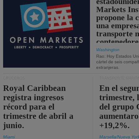
estadounide
Markets Ins
propone la 
una empresa
transporte 
contenedore
Washington
Rao: Hoy Estados Un
cártel de seis compañ
extranjeras.
CRUCEROS
TRANSPORTE MARÍT
Royal Caribbean
En el segu
registra ingresos
trimestre, 
récord para el
del grup
trimestre de abril a
aumentaro
junio.
+19,2%.
Miami
Marsella/Nueva Yor