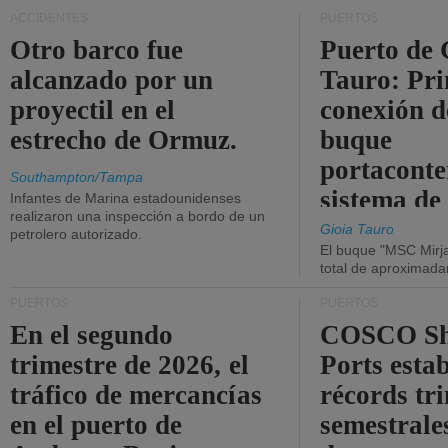
ACCIDENTES
PUERTOS
Otro barco fue
Puerto de 
alcanzado por un
Tauro: Pr
proyectil en el
conexión d
estrecho de Ormuz.
buque
portaconte
Southampton/Tampa
sistema de
Infantes de Marina estadounidenses
realizaron una inspección a bordo de un
la red eléc
Gioia Tauro
petrolero autorizado.
El buque "MSC Mirja
total de aproximad
PUERTOS
PUERTOS
En el segundo
COSCO Sh
trimestre de 2026, el
Ports esta
tráfico de mercancías
récords tr
en el puerto de
semestrales