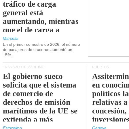
tráfico de carga
general está
aumentando, mientras
que el de carga a
granel está
Marsella
En el primer semestre de 2026, el número
disminuyendo.
de pasajeros de cruceros aumentó un
+5%.
TRANSPORTE MARÍTIMO
PUERTOS
El gobierno sueco
Assitermin
solicita que el sistema
en conocim
de comercio de
políticos l
derechos de emisión
relativas a
marítimos de la UE se
concesión, 
extienda a más
inversiones
buques.
intermodal
Estocolmo
Génova