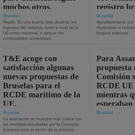
muchos otros.
registro br
Bruselas
Bruselas
Raptis: Es una buena idea destinar los
Agradecimiento por
ingresos del sistema, tanto a nivel de la
destinadas a reducir
UE como nacional, a apoyar los
buques evasivas.
combustibles sostenibles.
TRANSPORTE
TRANSPORTE MARÍT
T&E acoge con
Para Assar
satisfacción algunas
propuesta 
nuevas propuestas de
Comisión s
Bruselas para el
RCDE UE e
RCDE marítimo de la
mientras q
UE.
esperaban
más audac
Bruselas
Bruselas
La asociación se muestra más crítica con
las medidas estudiadas por la Comisión
Europea para el sector de la aviación.