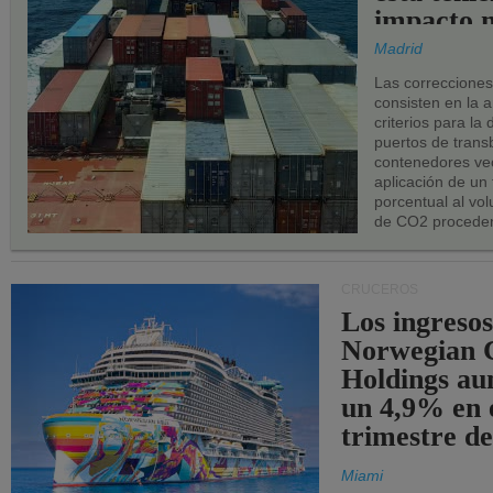
impacto n
los puerto
Madrid
UE.
Las correccione
consisten en la a
criterios para la
puertos de trans
contenedores vec
aplicación de un
porcentual al vo
de CO2 proceden
CRUCEROS
Los ingresos
Norwegian C
Holdings a
un 4,9% en 
trimestre de
Miami