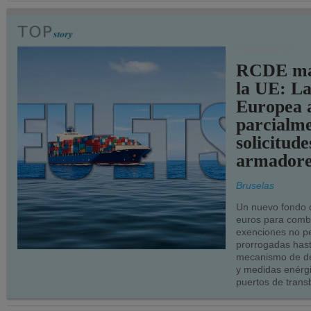
TRANSPORTE
RCDE ma
la UE: L
Europea 
parcialme
solicitude
armadore
Bruselas
Un nuevo fondo 
euros para combu
exenciones no p
prorrogadas has
mecanismo de de
y medidas enérgi
puertos de trans