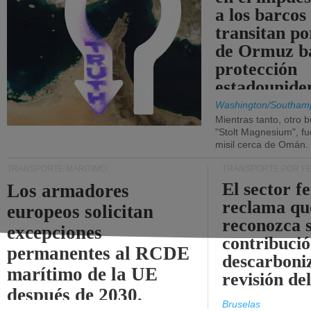
a los barcos
transitan po
de Ormuz b
protección
estadounide
Washington/Southam
Mientras tanto, otro b
"Stolt Magnesium", f
misil cerca de Omán.
TRANSPORTE MARÍTIMO
TRANSPORTE POR F
El sector f
Los armadores
reclama qu
europeos solicitan
reconozca 
excepciones
contribució
permanentes al RCDE
descarboniz
marítimo de la UE
revisión d
después de 2030.
Bruselas