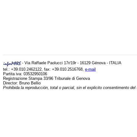
- Via Raffaele Paolucci 17r/19r - 16129 Génova - ITALIA
tel.: +39.010.2462122, fax: +39.010.2516768,
e-mail
Partita iva: 03532950106
Registrazione Stampa 33/96 Tribunale di Genova
Director: Bruno Bellio
Prohibida la reproducción, total o parcial, sin el explicito consentimento del 