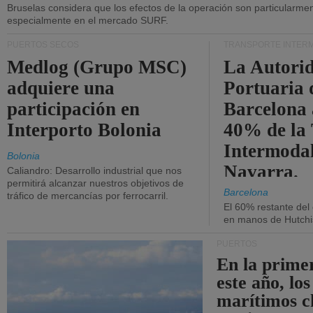
Bruselas considera que los efectos de la operación son particularment
especialmente en el mercado SURF.
PUERTOS SECOS
TRANSPORTE INTER
Medlog (Grupo MSC)
La Autori
adquiere una
Portuaria 
participación en
Barcelona 
Interporto Bolonia
40% de la
Intermodal
Bolonia
Navarra.
Caliandro: Desarrollo industrial que nos
permitirá alcanzar nuestros objetivos de
Barcelona
tráfico de mercancías por ferrocarril.
El 60% restante del
en manos de Hutchi
PUERTOS
En la prime
este año, lo
marítimos c