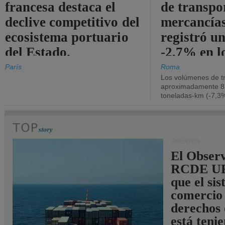
francesa destaca el
de transpo
declive competitivo del
mercancía
ecosistema portuario
registró un
del Estado.
-2,7% en l
operativos
París
Roma
Los volúmenes de tr
aproximadamente 8.
toneladas-km (-7,3%
PUERTOS
El Observ
RCDE UE
que el si
comercio
derechos 
está teni