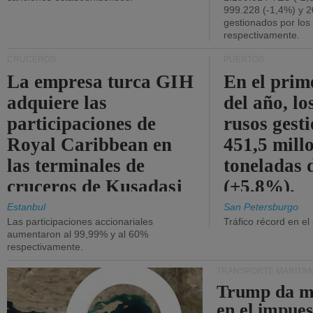
999.228 (-1,4%) y 2
gestionados por los
respectivamente.
CRUCEROS
PUERTOS
La empresa turca GIH
En el prim
adquiere las
del año, lo
participaciones de
rusos gest
Royal Caribbean en
451,5 mill
las terminales de
toneladas 
cruceros de Kusadasi
(+5,8%).
y Lisboa.
Estanbul
San Petersburgo
Las participaciones accionariales
Tráfico récord en el
aumentaron al 99,99% y al 60%
respectivamente.
TRANSPORTE MARÍTIM
Trump da m
en el impue