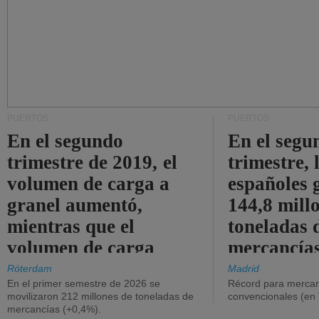
PUERTOS
PUERTOS
En el segundo
En el segu
trimestre de 2019, el
trimestre, 
volumen de carga a
españoles 
granel aumentó,
144,8 mill
mientras que el
toneladas 
volumen de carga
mercancías
general disminuyó.
Róterdam
Madrid
En el primer semestre de 2026 se
Récord para mercan
movilizaron 212 millones de toneladas de
convencionales (en
mercancías (+0,4%).