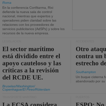
Roma
En la conferencia Confitarma, Rixi
defiende la nueva sala de control
nacional, mientras que expertos y
operadores piden claridad sobre las
relaciones con los proveedores de
servicios publicitarios (AdSPs) y sobre los
recursos de la nueva empresa.
LEGISLACIÓN
ACCIDENTES
El sector marítimo
Otro ataq
está dividido entre el
contra un 
apoyo cauteloso y las
estrecho d
críticas a la revisión
Southampton
del RCDE UE.
Un buque cisterna f
abandonado por su t
Bruselas/Washington/
Copenhague/El Pireo/Róterdam
TRANSPORTE MARÍTIMO
PUERTOS
La ECSA considera
ESPO: No 