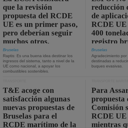
que la revisión
reducción 
propuesta del RCDE
de aplicaci
UE es un primer paso,
RCDE UE d
pero deberían seguir
400 tonela
muchos otros.
registro br
Bruselas
Bruselas
Raptis: Es una buena idea destinar los
Agradecimiento por
ingresos del sistema, tanto a nivel de la
destinadas a reducir
UE como nacional, a apoyar los
buques evasivas.
combustibles sostenibles.
TRANSPORTE
TRANSPORTE MARÍT
T&E acoge con
Para Assar
satisfacción algunas
propuesta 
nuevas propuestas de
Comisión s
Bruselas para el
RCDE UE e
RCDE marítimo de la
mientras q