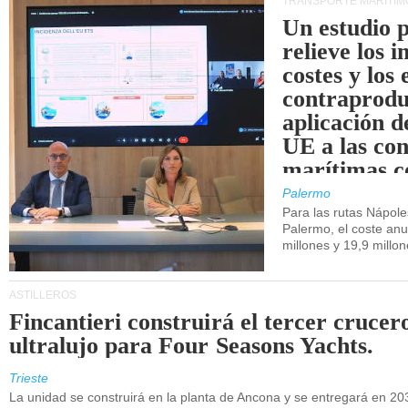
TRANSPORTE MARÍTIM
Un estudio 
relieve los 
costes y los 
contraprodu
aplicación 
UE a las co
marítimas co
de Sicilia.
Palermo
Para las rutas Nápol
Palermo, el coste anu
millones y 19,9 millo
ASTILLEROS
Fincantieri construirá el tercer crucer
ultralujo para Four Seasons Yachts.
Trieste
La unidad se construirá en la planta de Ancona y se entregará en 20