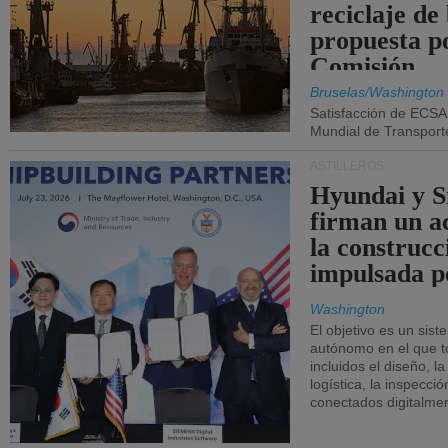
reciclaje de
propuesta p
Comisión.
Bruselas/Washington
Satisfacción de ECSA
Mundial de Transport
ASTILLEROS
Hyundai y 
firman un a
la construcc
impulsada p
Washington
El objetivo es un sist
autónomo en el que t
incluidos el diseño, la
logística, la inspecci
conectados digitalme