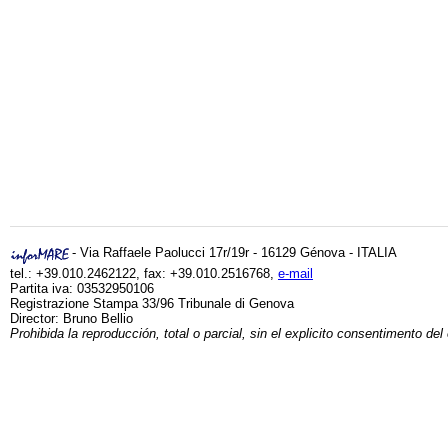
- Via Raffaele Paolucci 17r/19r - 16129 Génova - ITALIA
tel.: +39.010.2462122, fax: +39.010.2516768,
e-mail
Partita iva: 03532950106
Registrazione Stampa 33/96 Tribunale di Genova
Director: Bruno Bellio
Prohibida la reproducción, total o parcial, sin el explicito consentimento del 