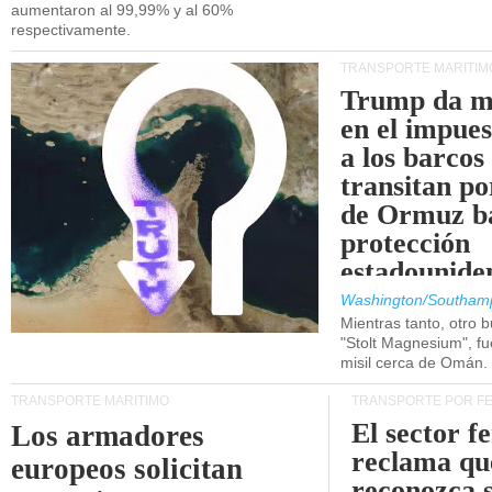
aumentaron al 99,99% y al 60%
respectivamente.
TRANSPORTE MARÍTIM
Trump da m
en el impue
a los barcos
transitan po
de Ormuz b
protección
estadounide
Washington/Southam
Mientras tanto, otro b
"Stolt Magnesium", f
misil cerca de Omán.
TRANSPORTE MARÍTIMO
TRANSPORTE POR F
El sector f
Los armadores
reclama qu
europeos solicitan
reconozca 