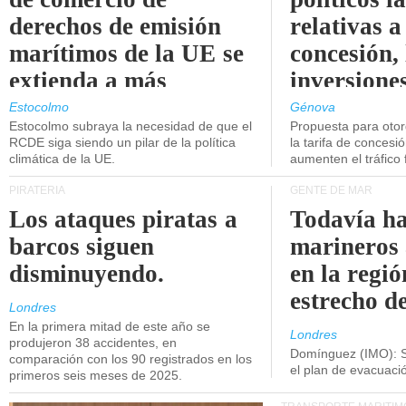
derechos de emisión
relativas a
marítimos de la UE se
concesión, 
extienda a más
inversiones
buques.
intermodal
Estocolmo
Génova
Estocolmo subraya la necesidad de que el
Propuesta para oto
RCDE siga siendo un pilar de la política
la tarifa de concesi
climática de la UE.
aumenten el tráfico f
PIRATERÍA
GENTE DE MAR
Los ataques piratas a
Todavía ha
barcos siguen
marineros
disminuyendo.
en la regió
estrecho d
Londres
En la primera mitad de este año se
Londres
produjeron 38 accidentes, en
Domínguez (IMO): S
comparación con los 90 registrados en los
el plan de evacuac
primeros seis meses de 2025.