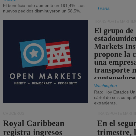
El beneficio neto aumentó un 191,4%. Los
Tirana
nuevos pedidos disminuyeron un 58,5%.
TRANSPORTE MARÍTIM
El grupo de
estadounide
Markets Ins
propone la 
una empresa
transporte 
contenedore
Washington
Rao: Hoy Estados Un
cártel de seis compañ
extranjeras.
CRUCEROS
TRANSPORTE MARÍT
Royal Caribbean
En el segu
registra ingresos
trimestre, 