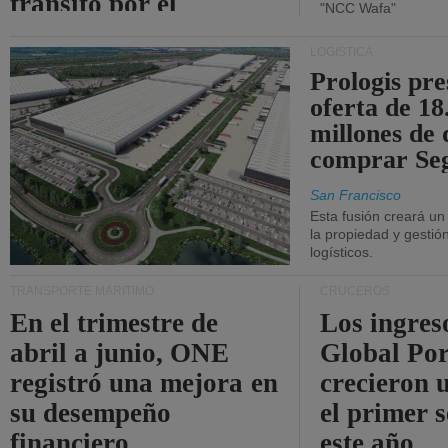
tránsito por el
"NCC Wafa"
estrecho de Ormuz.
LOGÍSTICA
Prologis pr
oferta de 18
millones de 
comprar Se
San Francisco
Esta fusión creará u
la propiedad y gestió
logísticos.
TRANSPORTE MARÍTIMO
CRUCEROS
En el trimestre de
Los ingres
abril a junio, ONE
Global Por
registró una mejora en
crecieron 
su desempeño
el primer 
financiero.
este año.