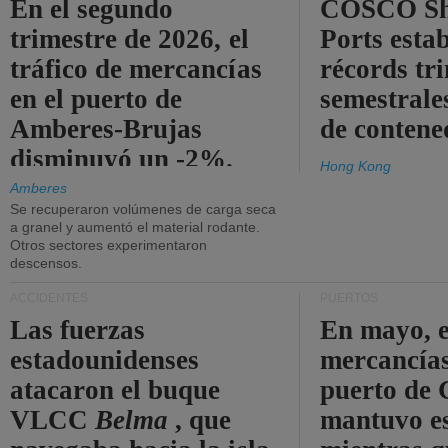
En el segundo
COSCO Sh
trimestre de 2026, el
Ports esta
tráfico de mercancías
récords tr
en el puerto de
semestrales
Amberes-Brujas
de contene
disminuyó un -2%.
Hong Kong
Amberes
Se recuperaron volúmenes de carga seca
a granel y aumentó el material rodante.
Otros sectores experimentaron
descensos.
ACCIDENTES
PUERTOS
Las fuerzas
En mayo, e
estadounidenses
mercancías
atacaron el buque
puerto de 
VLCC
Belma
, que
mantuvo es