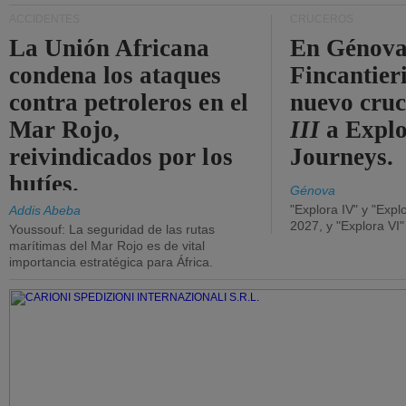
ACCIDENTES
CRUCEROS
La Unión Africana
En Génova
condena los ataques
Fincantieri
contra petroleros en el
nuevo cru
Mar Rojo,
III
a Expl
reivindicados por los
Journeys.
hutíes.
Génova
"Explora IV" y "Expl
Addis Abeba
2027, y "Explora VI
Youssouf: La seguridad de las rutas
marítimas del Mar Rojo es de vital
importancia estratégica para África.