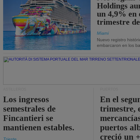
Holdings a
un 4,9% en 
trimestre de
Miami
Nuevo registro histór
embarcaron en los bar
ASTILLEROS
PUERTOS
Los ingresos
En el segu
semestrales de
trimestre, 
Fincantieri se
mercancías
mantienen estables.
puertos al
creció un 
Trieste