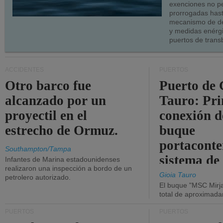
exenciones no p
prorrogadas has
mecanismo de de
y medidas enérgi
puertos de trans
ACCIDENTES
PUERTOS
Otro barco fue
Puerto de 
alcanzado por un
Tauro: Pr
proyectil en el
conexión d
estrecho de Ormuz.
buque
portaconte
Southampton/Tampa
sistema de
Infantes de Marina estadounidenses
realizaron una inspección a bordo de un
la red eléc
Gioia Tauro
petrolero autorizado.
El buque "MSC Mirja
total de aproximad
PUERTOS
PUERTOS