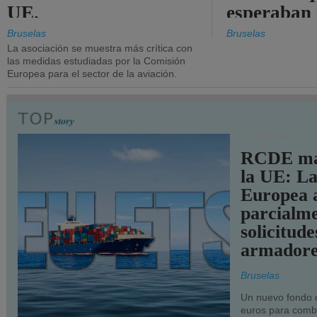
UE.
esperaban
más audac
Bruselas
Bruselas
La asociación se muestra más crítica con
las medidas estudiadas por la Comisión
Europea para el sector de la aviación.
TRANSPORTE
RCDE ma
la UE: L
Europea 
parcialme
solicitude
armadore
Bruselas
Un nuevo fondo 
euros para combu