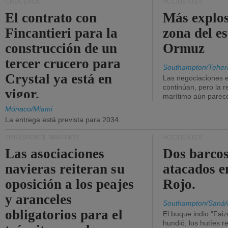
CRUCEROS
ACCIDENTES
El contrato con
Más explos
Fincantieri para la
zona del e
construcción de un
Ormuz
tercer crucero para
Southampton/Teher
Crystal ya está en
Las negociaciones 
continúan, pero la r
vigor.
marítimo aún parece
Mónaco/Miami
La entrega está prevista para 2034.
TRANSPORTE MARÍTIMO
ACCIDENTES
Las asociaciones
Dos barcos
navieras reiteran su
atacados e
oposición a los peajes
Rojo.
y aranceles
Southampton/Saná/
obligatorios para el
El buque indio "Fai
hundió, los hutíes re