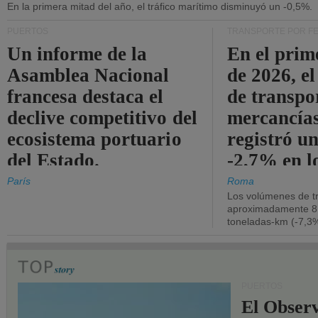
En la primera mitad del año, el tráfico marítimo disminuyó un -0,5%.
PUERTOS
TRANSPORTE POR F
Un informe de la
En el prim
Asamblea Nacional
de 2026, e
francesa destaca el
de transpo
declive competitivo del
mercancía
ecosistema portuario
registró un
del Estado.
-2,7% en l
operativos
París
Roma
Los volúmenes de tr
aproximadamente 8.
toneladas-km (-7,3%
PUERTOS
El Observ