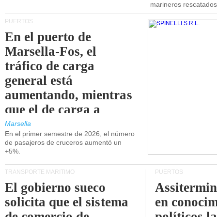
marineros rescatados
PUERTOS
En el puerto de
Marsella-Fos, el
tráfico de carga
general está
aumentando, mientras
que el de carga a
granel está
Marsella
En el primer semestre de 2026, el número
disminuyendo.
de pasajeros de cruceros aumentó un
+5%.
TRANSPORTE MARÍTIMO
PUERTOS
El gobierno sueco
Assitermin
solicita que el sistema
en conocim
de comercio de
políticos l