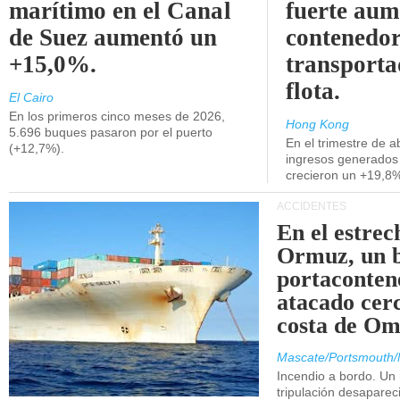
marítimo en el Canal
fuerte aum
de Suez aumentó un
contenedor
+15,0%.
transporta
flota.
El Cairo
En los primeros cinco meses de 2026,
Hong Kong
5.696 buques pasaron por el puerto
En el trimestre de abr
(+12,7%).
ingresos generados 
crecieron un +19,8
ACCIDENTES
En el estrec
Ormuz, un 
portaconten
atacado cerc
costa de Om
Mascate/Portsmouth/
Incendio a bordo. Un
tripulación desaparec