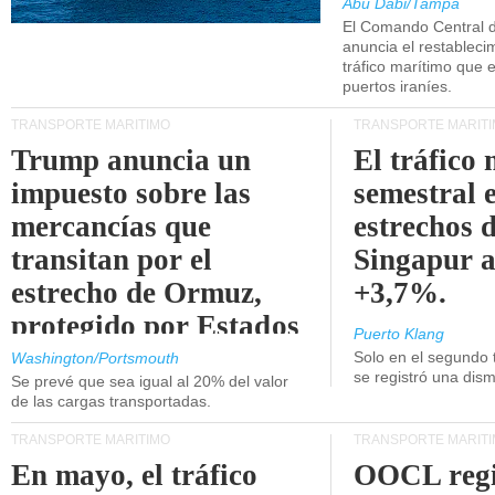
Abu Dabi/Tampa
El Comando Central 
anuncia el restableci
tráfico marítimo que e
puertos iraníes.
TRANSPORTE MARÍTIMO
TRANSPORTE MARÍT
Trump anuncia un
El tráfico
impuesto sobre las
semestral e
mercancías que
estrechos 
transitan por el
Singapur 
estrecho de Ormuz,
+3,7%.
protegido por Estados
Puerto Klang
Unidos.
Solo en el segundo 
Washington/Portsmouth
se registró una dism
Se prevé que sea igual al 20% del valor
de las cargas transportadas.
TRANSPORTE MARÍTIMO
TRANSPORTE MARÍT
En mayo, el tráfico
OOCL regi