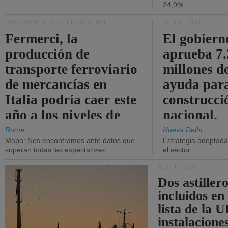
24,9%.
TRANSPORTE POR FERROCARRIL
ASTILLEROS
Fermerci, la
El gobiern
producción de
aprueba 7
transporte ferroviario
millones d
de mercancías en
ayuda para
Italia podría caer este
construcci
año a los niveles de
nacional.
2015.
Roma
Nueva Delhi
Mapa: Nos encontramos ante datos que
Estrategia adoptada 
superan todas las expectativas.
el sector.
ASTILLEROS
Dos astillero
incluidos en
lista de la 
instalacione