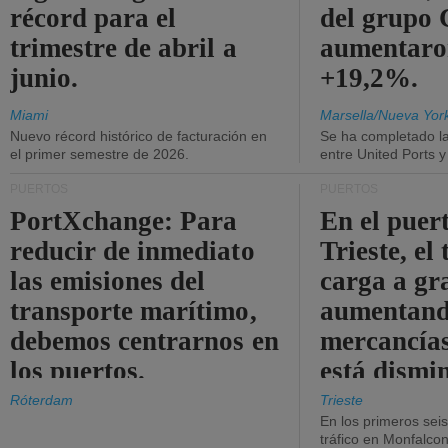
récord para el
del grup
trimestre de abril a
aumentaro
junio.
+19,2%.
Miami
Marsella/Nueva Yor
Nuevo récord histórico de facturación en
Se ha completado l
el primer semestre de 2026.
entre United Ports 
PUERTOS
PUERTOS
PortXchange: Para
En el puer
reducir de inmediato
Trieste, el 
las emisiones del
carga a gr
transporte marítimo,
aumentando
debemos centrarnos en
mercancías
los puertos.
está dismi
Róterdam
Trieste
En los primeros sei
tráfico en Monfalco