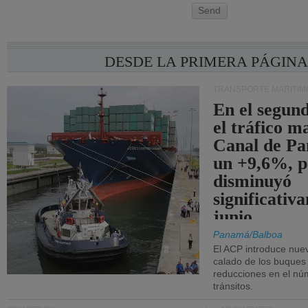
Send
DESDE LA PRIMERA PÁGIN
TRANSPORTE MARÍTIM
En el segund
el tráfico m
Canal de Pa
un +9,6%, p
disminuyó
significativ
junio.
Panamá/Balboa
El ACP introduce nuev
calado de los buques
reducciones en el nú
tránsitos.